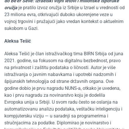
do Be’er Ševe: izraelski vojni letovi i milionske isporuke
oružja
je pratilo izvoz oružja iz Srbije u Izrael u vrednosti od
23 miliona evra, otkrivajući duboko ukorenjene veze u
vojnoj trgovini i pružajući jako vredan kontekst o aktuelnim
sukobom u Gazi.
Aleksa Tešić
Aleksa Tešić je član istraživačkog tima BIRN Srbija od juna
2021. godine, sa fokusom na digitalnu bezbednost, pravo
na privatnost i zaštitu podataka o ličnosti. Autor je više
istraživanja o javnim nabavkama i upotrebi nadzornih i
špijunskih tehnologija od strane državnih organa. Ove
godine dobio je prvu nagradu NUNS-a, otkako je uvedena,
kao i prvu nagradu za novinarstvo koju je dodelila
Evropska unija u Srbiji. U svom radu često se oslanja na
automatizovanu analizu podataka, veštačku inteligenciju i
kompjutersku viziju — u saradnji sa programerima i
stručnjacima za podatke. Diplomirao je novinarstvo i