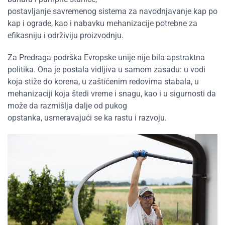
postavljanje savremenog sistema za navodnjavanje kap po
kap i ograde, kao i nabavku mehanizacije potrebne za
efikasniju i održiviju proizvodnju.
Za Predraga podrška Evropske unije nije bila apstraktna
politika. Ona je postala vidljiva u samom zasadu: u vodi
koja stiže do korena, u zaštićenim redovima stabala, u
mehanizaciji koja štedi vreme i snagu, kao i u sigurnosti da
može da razmišlja dalje od pukog
opstanka, usmeravajući se ka rastu i razvoju.