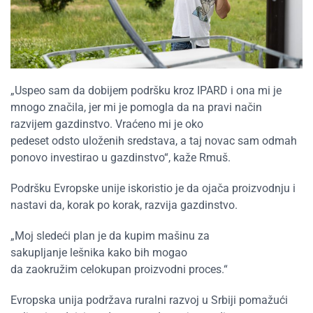
„Uspeo sam da dobijem podršku kroz IPARD i ona mi je
mnogo značila, jer mi je pomogla da na pravi način
razvijem gazdinstvo. Vraćeno mi je oko
pedeset odsto uloženih sredstava, a taj novac sam odmah
ponovo investirao u gazdinstvo“, kaže Rmuš.
Podršku Evropske unije iskoristio je da ojača proizvodnju i
nastavi da, korak po korak, razvija gazdinstvo.
„Moj sledeći plan je da kupim mašinu za
sakupljanje lešnika kako bih mogao
da zaokružim celokupan proizvodni proces.“
Evropska unija podržava ruralni razvoj u Srbiji pomažući