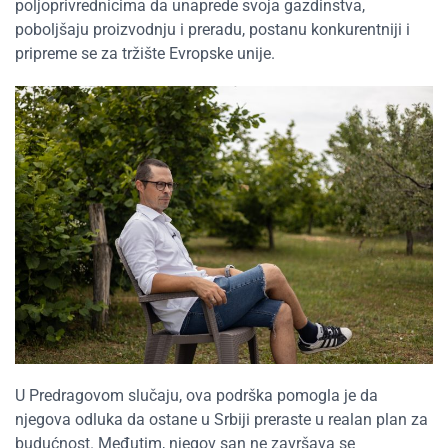
poljoprivrednicima da unaprede svoja gazdinstva,
poboljšaju proizvodnju i preradu, postanu konkurentniji i
pripreme se za tržište Evropske unije.
U Predragovom slučaju, ova podrška pomogla je da
njegova odluka da ostane u Srbiji preraste u realan plan za
budućnost. Međutim, njegov san ne završava se