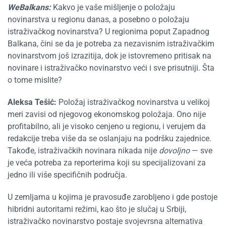
WeBalkans:
Kakvo je vaše mišljenje o položaju
novinarstva u regionu danas, a posebno o položaju
istraživačkog novinarstva? U regionima poput Zapadnog
Balkana, čini se da je potreba za nezavisnim istraživačkim
novinarstvom još izrazitija, dok je istovremeno pritisak na
novinare i istraživačko novinarstvo veći i sve prisutniji. Šta
o tome mislite?
Aleksa Tešić:
Položaj istraživačkog novinarstva u velikoj
meri zavisi od njegovog ekonomskog položaja. Ono nije
profitabilno, ali je visoko cenjeno u regionu, i verujem da
redakcije treba više da se oslanjaju na podršku zajednice.
Takođe, istraživačkih novinara nikada nije
dovoljno
— sve
je veća potreba za reporterima koji su specijalizovani za
jedno ili više specifičnih područja.
U zemljama u kojima je pravosuđe zarobljeno i gde postoje
hibridni autoritarni režimi, kao što je slučaj u Srbiji,
istraživačko novinarstvo postaje svojevrsna alternativa