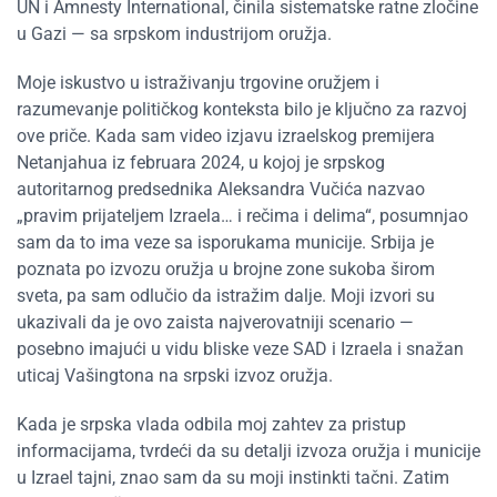
UN i Amnesty International, činila sistematske ratne zločine
u Gazi — sa srpskom industrijom oružja.
Moje iskustvo u istraživanju trgovine oružjem i
razumevanje političkog konteksta bilo je ključno za razvoj
ove priče. Kada sam video izjavu izraelskog premijera
Netanjahua iz februara 2024, u kojoj je srpskog
autoritarnog predsednika Aleksandra Vučića nazvao
„pravim prijateljem Izraela… i rečima i delima“, posumnjao
sam da to ima veze sa isporukama municije. Srbija je
poznata po izvozu oružja u brojne zone sukoba širom
sveta, pa sam odlučio da istražim dalje. Moji izvori su
ukazivali da je ovo zaista najverovatniji scenario —
posebno imajući u vidu bliske veze SAD i Izraela i snažan
uticaj Vašingtona na srpski izvoz oružja.
Kada je srpska vlada odbila moj zahtev za pristup
informacijama, tvrdeći da su detalji izvoza oružja i municije
u Izrael tajni, znao sam da su moji instinkti tačni. Zatim