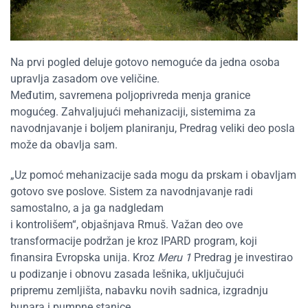
Na prvi pogled deluje gotovo nemoguće da jedna osoba
upravlja zasadom ove veličine.
Međutim, savremena poljoprivreda menja granice
mogućeg. Zahvaljujući mehanizaciji, sistemima za
navodnjavanje i boljem planiranju, Predrag veliki deo posla
može da obavlja sam.
„Uz pomoć mehanizacije sada mogu da prskam i obavljam
gotovo sve poslove. Sistem za navodnjavanje radi
samostalno, a ja ga nadgledam
i kontrolišem“, objašnjava Rmuš. Važan deo ove
transformacije podržan je kroz IPARD program, koji
finansira Evropska unija. Kroz
Meru 1
Predrag je investirao
u podizanje i obnovu zasada lešnika, uključujući
pripremu zemljišta, nabavku novih sadnica, izgradnju
bunara i pumpne stanice,