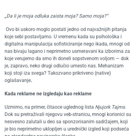
„Da li je moja odluka zaista moja? Samo moja?“
Ovo bi uskoro moglo postati jedno od najvažnijih pitanja
koje sebi postavljamo. U vremenu kada su psihološka i
digitalna manipulacija sofisticiranije nego ikada, mnogi od
nas bivaju lagano i neprimetno usmeravani ka izborima za
koje verujemo da smo ih doneli sopstvenom voljom — dok
je, zapravo, neko drugi odlučio umesto nas. Mehanizam
koji stoji iza svega? Takozvano prikriveno (native)
oglašavanje
.
Kada reklame ne izgledaju kao reklame
Uzmimo, na primer, čitaoce uglednog lista
Njujork Tajms
.
Dok su pretraživali njegovu veb-stranicu, mnogi korisnici su
nesvesno zalutali u deo sa sponzorisanim sadržajem, koji
je bio neprimetno uklopljen u urednički izgled koji podseća