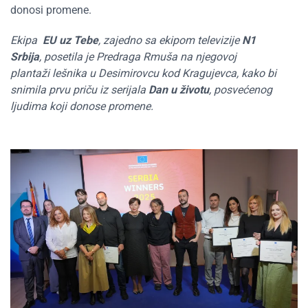
donosi promene.
Ekipa
EU uz Tebe
, zajedno sa ekipom televizije
N1
Srbija
, posetila je Predraga Rmuša na njegovoj
plantaži lešnika u Desimirovcu kod Kragujevca, kako bi
snimila prvu priču iz serijala
Dan u životu
, posvećenog
ljudima koji donose promene.