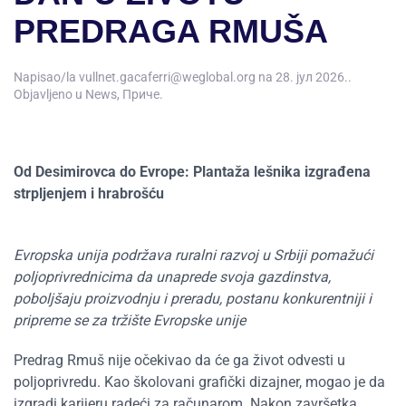
PREDRAGA RMUŠA
Napisao/la
vullnet.gacaferri@weglobal.org
na
28. јул 2026.
.
Objavljeno u
News
,
Приче
.
Od Desimirovca do Evrope: Plantaža lešnika izgrađena
strpljenjem i hrabrošću
Evropska unija podržava ruralni razvoj u Srbiji pomažući
poljoprivrednicima da unaprede svoja gazdinstva,
poboljšaju proizvodnju i preradu, postanu konkurentniji i
pripreme se za tržište Evropske unije
Predrag Rmuš nije očekivao da će ga život odvesti u
poljoprivredu. Kao školovani grafički dizajner, mogao je da
izgradi karijeru radeći za računarom. Nakon završetka