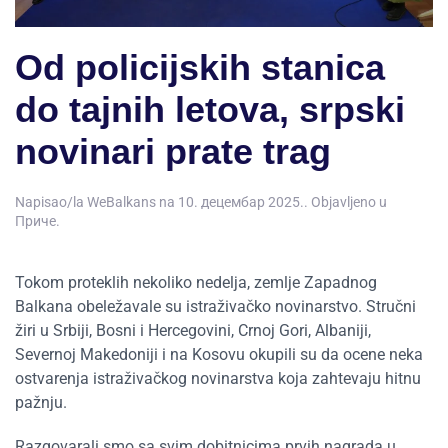
Od policijskih stanica
do tajnih letova, srpski
novinari prate trag
Napisao/la
WeBalkans
na
10. децембар 2025.
. Objavljeno u
Приче
.
Tokom proteklih nekoliko nedelja, zemlje Zapadnog
Balkana obeležavale su istraživačko novinarstvo. Stručni
žiri u Srbiji, Bosni i Hercegovini, Crnoj Gori, Albaniji,
Severnoj Makedoniji i na Kosovu okupili su da ocene neka
ostvarenja istraživačkog novinarstva koja zahtevaju hitnu
pažnju.
Razgovarali smo sa svim dobitnicima prvih nagrada u