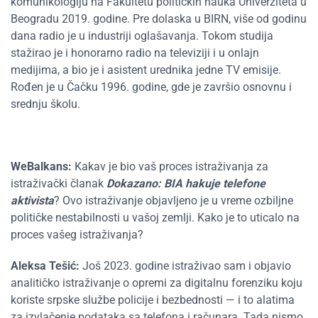
komunikologiju na Fakultetu političkih nauka Univerziteta u
Beogradu 2019. godine. Pre dolaska u BIRN, više od godinu
dana radio je u industriji oglašavanja. Tokom studija
stažirao je i honorarno radio na televiziji i u onlajn
medijima, a bio je i asistent urednika jedne TV emisije.
Rođen je u Čačku 1996. godine, gde je završio osnovnu i
srednju školu.
WeBalkans:
Kakav je bio vaš proces istraživanja za
istraživački članak
Dokazano: BIA hakuje telefone
aktivista
? Ovo istraživanje objavljeno je u vreme ozbiljne
političke nestabilnosti u vašoj zemlji. Kako je to uticalo na
proces vašeg istraživanja?
Aleksa Tešić:
Još 2023. godine istraživao sam i objavio
analitičko istraživanje o opremi za digitalnu forenziku koju
koriste srpske službe policije i bezbednosti — i to alatima
za izvlačenje podataka sa telefona i računara. Tada nismo