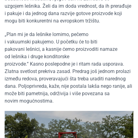
uzgojem lešnika. Želi da im doda vrednost, da ih prerađuje
i pakuje i da jednog dana razvije gotove proizvode koji
mogu biti konkurentni na evropskom tržištu.
„Plan mi je da lešnike lomimo, pečemo
i vakuumski pakujemo. U početku će to biti
pakovani lešnici, a kasnije ćemo proizvoditi namaze
od lešnika i druge konditorske
proizvode.“ Kasno poslepodne je i ritam rada usporava.
Zlatna svetlost prekriva zasad. Predrag još jednom prolazi
između redova, proveravajući šta treba uraditi narednog
dana. Poljoprivreda, kaže, nije postala lakša nego ranije, ali
može biti pametnija, održivija i više povezana sa
novim mogućnostima.