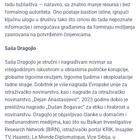
radu tužilaštva — naravno, sa znatno manje resursa i bez
formalnog autoriteta. Ono postaje bastion istine, igrajući
ključnu ulogu u društvu tako što iznosi do tada nepoznate
informacije i omogućava građanima da formiraju mišljenja
zasnovana na potvrđenim činjenicama.
Saša Dragojlo
Saša Dragojlo je stručni i nagrađivani novinar sa
višegodišnjim iskustvom u oblastima političke korupcije,
globalne trgovine oružjem, trgovine ljudima i eksploatacije
radne snage. Dobitnik je više nagrada Evropske unije za
istraživačko novinarstvo, kao i nagrade za istraživačko
novinarstvo „Dejan Anastasijević“. 2023 godine dobio je
prestižnu nagradu „Dušan Bogavac“ za etiku i hrabrost u
novinarstvu. Dragojlo je objavljivao članke u domaćim i
međunarodnim medijima, kao što su Balkan Investigative
Research Network (BIRN), istraživački portal KRIK, Insajder
TV, Haaretz, Le Monde Diplomatique, Vice Srbija, u