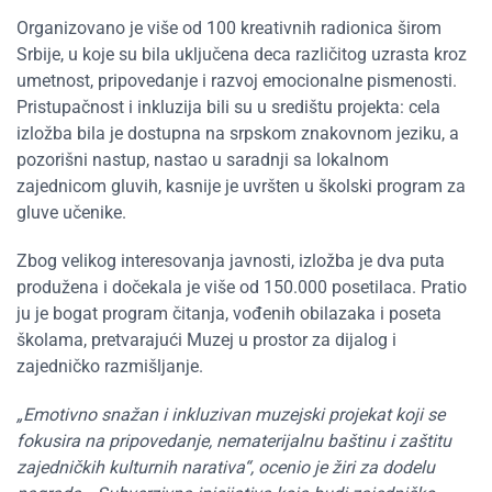
Organizovano je više od 100 kreativnih radionica širom
Srbije, u koje su bila uključena deca različitog uzrasta kroz
umetnost, pripovedanje i razvoj emocionalne pismenosti.
Pristupačnost i inkluzija bili su u središtu projekta: cela
izložba bila je dostupna na srpskom znakovnom jeziku, a
pozorišni nastup, nastao u saradnji sa lokalnom
zajednicom gluvih, kasnije je uvršten u školski program za
gluve učenike.
Zbog velikog interesovanja javnosti, izložba je dva puta
produžena i dočekala je više od 150.000 posetilaca. Pratio
ju je bogat program čitanja, vođenih obilazaka i poseta
školama, pretvarajući Muzej u prostor za dijalog i
zajedničko razmišljanje.
„Emotivno snažan i inkluzivan muzejski projekat koji se
fokusira na pripovedanje, nematerijalnu baštinu i zaštitu
zajedničkih kulturnih narativa“, ocenio je žiri za dodelu