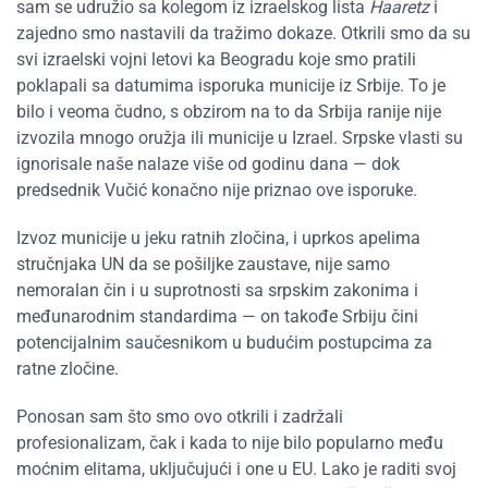
sam se udružio sa kolegom iz izraelskog lista
Haaretz
i
zajedno smo nastavili da tražimo dokaze. Otkrili smo da su
svi izraelski vojni letovi ka Beogradu koje smo pratili
poklapali sa datumima isporuka municije iz Srbije. To je
bilo i veoma čudno, s obzirom na to da Srbija ranije nije
izvozila mnogo oružja ili municije u Izrael. Srpske vlasti su
ignorisale naše nalaze više od godinu dana — dok
predsednik Vučić konačno nije priznao ove isporuke.
Izvoz municije u jeku ratnih zločina, i uprkos apelima
stručnjaka UN da se pošiljke zaustave, nije samo
nemoralan čin i u suprotnosti sa srpskim zakonima i
međunarodnim standardima — on takođe Srbiju čini
potencijalnim saučesnikom u budućim postupcima za
ratne zločine.
Ponosan sam što smo ovo otkrili i zadržali
profesionalizam, čak i kada to nije bilo popularno među
moćnim elitama, uključujući i one u EU. Lako je raditi svoj