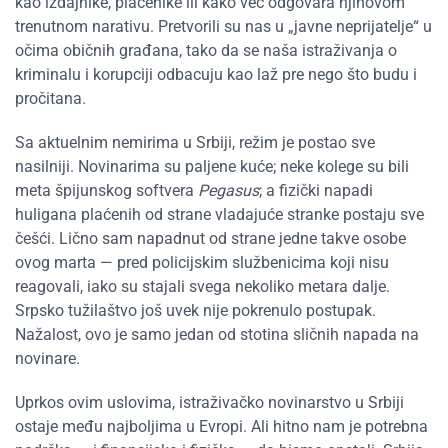
kao izdajnike, plaćenike ili kako već odgovara njihovom
trenutnom narativu. Pretvorili su nas u „javne neprijatelje“ u
očima običnih građana, tako da se naša istraživanja o
kriminalu i korupciji odbacuju kao laž pre nego što budu i
pročitana.
Sa aktuelnim nemirima u Srbiji, režim je postao sve
nasilniji. Novinarima su paljene kuće; neke kolege su bili
meta špijunskog softvera
Pegasus
; a fizički napadi
huligana plaćenih od strane vladajuće stranke postaju sve
češći. Lično sam napadnut od strane jedne takve osobe
ovog marta — pred policijskim službenicima koji nisu
reagovali, iako su stajali svega nekoliko metara dalje.
Srpsko tužilaštvo još uvek nije pokrenulo postupak.
Nažalost, ovo je samo jedan od stotina sličnih napada na
novinare.
Uprkos ovim uslovima, istraživačko novinarstvo u Srbiji
ostaje među najboljima u Evropi. Ali hitno nam je potrebna