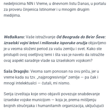
nedeljnicima NIN i Vreme, u dnevnom listu Danas, u portalu
za proveru činjenica Istinomer i u mnogim drugim
medijima.
WeBalkans:
Vaše istraživanje
Od Beograda do Be’er Ševe:
izraelski vojni letovi i milionske isporuke oružja
objavljeno
je u veoma složeni period za vašu zemlju i svet. Kako ste
pristupili ovoj osetljivoj temi i šta vas je navelo da istražite
ovaj aspekt saradnje vlade sa izraelskom vojskom?
Saša Dragojlo:
Veoma sam ponosan na ovu priču, jer u
vreme kada su tzv. „najprogresivnije“ zemlje — pa čak i
mnogi intelektualci — ćutali, mi nismo.
Serija izveštaja koje smo objavili povezuje snabdevanje
izraelske vojske municijom — koja je, prema mišljenju
brojnih stručnjaka i humanitarnih organizacija, uključujući