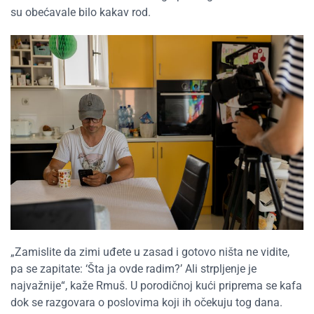
su obećavale bilo kakav rod.
„Zamislite da zimi uđete u zasad i gotovo ništa ne vidite,
pa se zapitate: ‘Šta ja ovde radim?’ Ali strpljenje je
najvažnije“, kaže Rmuš. U porodičnoj kući priprema se kafa
dok se razgovara o poslovima koji ih očekuju tog dana.