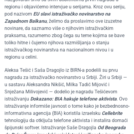
regionu i objavićemo intervjue u serijama. Kroz ovu seriju,
pod nazivom
EU slavi istraživačko novinarstvo na
Zapadnom Balkanu
, želimo da proslavimo ove izuzetne
novinare, da saznamo više o njihovim istraživačkim
praksama, razumemo zbog čega su teme kojima se bave
toliko hitne i čujemo njihova razmišljanja o stanju
istraživačkog novinarstva na nacionalnom nivou i u
regionu u celini.
Aleksa Tešić i Saša Dragojlo iz BIRN-a podelili su prvu
nagradu za istraživačko novinarstvo u Srbiji. Žiri u Srbiji —
u sastavu Aleksandra Nikšić, Milka Tadić Mijović i
Snježana Milivojević — dodelio je nagradu Tešićevom
istraživanju
Dokazano: BIA hakuje telefone aktivista
. Ovo
istraživanje informiše javnost o tome kako je bezbednosno-
informativna agencija (BIA) koristila izraelsku
Cellebrite
tehnologiju da otključa telefone aktivista i instalira domaći
špijunski softver. Istraživanje Saše Dragojla
Od Beograda