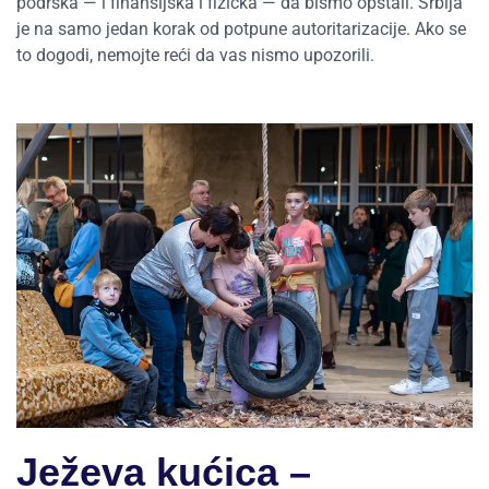
podrška — i finansijska i fizička — da bismo opstali. Srbija
je na samo jedan korak od potpune autoritarizacije. Ako se
to dogodi, nemojte reći da vas nismo upozorili.
Ježeva kućica –