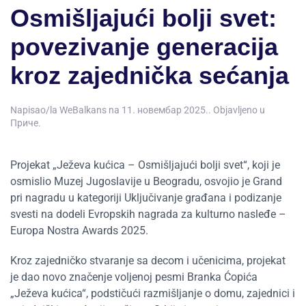
Osmišljajući bolji svet:
povezivanje generacija
kroz zajednička sećanja
Napisao/la
WeBalkans
na
11. новембар 2025.
. Objavljeno u
Приче
.
Projekat „Ježeva kućica – Osmišljajući bolji svet“, koji je
osmislio Muzej Jugoslavije u Beogradu, osvojio je Grand
pri nagradu u kategoriji Uključivanje građana i podizanje
svesti na dodeli Evropskih nagrada za kulturno nasleđe –
Europa Nostra Awards 2025.
Kroz zajedničko stvaranje sa decom i učenicima, projekat
je dao novo značenje voljenoj pesmi Branka Ćopića
„Ježeva kućica“, podstičući razmišljanje o domu, zajednici i