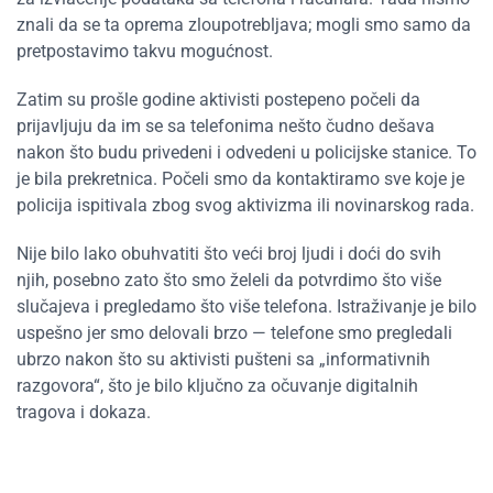
znali da se ta oprema zloupotrebljava; mogli smo samo da
pretpostavimo takvu mogućnost.
Zatim su prošle godine aktivisti postepeno počeli da
prijavljuju da im se sa telefonima nešto čudno dešava
nakon što budu privedeni i odvedeni u policijske stanice. To
je bila prekretnica. Počeli smo da kontaktiramo sve koje je
policija ispitivala zbog svog aktivizma ili novinarskog rada.
Nije bilo lako obuhvatiti što veći broj ljudi i doći do svih
njih, posebno zato što smo želeli da potvrdimo što više
slučajeva i pregledamo što više telefona. Istraživanje je bilo
uspešno jer smo delovali brzo — telefone smo pregledali
ubrzo nakon što su aktivisti pušteni sa „informativnih
razgovora“, što je bilo ključno za očuvanje digitalnih
tragova i dokaza.