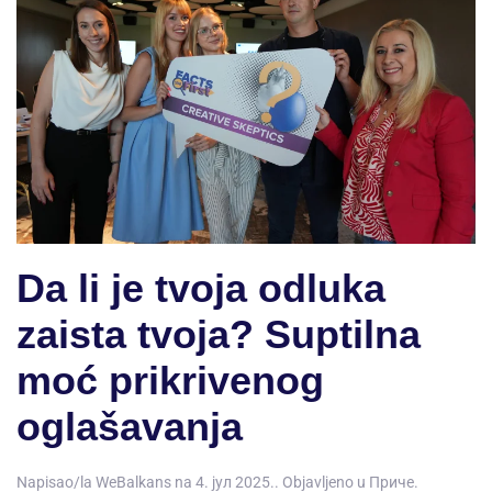
Da li je tvoja odluka
zaista tvoja? Suptilna
moć prikrivenog
oglašavanja
Napisao/la
WeBalkans
na
4. јул 2025.
. Objavljeno u
Приче
.