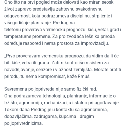
Ono što na prvi pogled može delovati kao miran seoski
život zapravo predstavlja zahtevnu svakodnevnu
odgovornost, koja podrazumeva disciplinu, strpljenje i
višegodišnje planiranje. Predrag na
telefonu proverava vremensku prognozu: kišu, vetar, grad i
temperaturne promene. Za proizvođača lešnika priroda
određuje raspored i nema prostora za improvizaciju.
„Prvo proveravam vremensku prognozu, da vidim da li će
biti kiše, vetra ili grada. Zatim kontrolišem sistem za
navodnjavanje, senzore i vlažnost zemljišta. Morate pratiti
prirodu, tu nema kompromisa“, kaže Rmuš.
Savremena poljoprivreda nije samo fizički rad.
Ona podrazumeva tehnologiju, planiranje, informacije o
tržištu, agronomiju, mehanizaciju i stalno prilagođavanje.
Tokom dana Predrag je u kontaktu sa agronomima,
dobavljačima, zadrugama, kupcima i drugim
poljoprivrednicima.