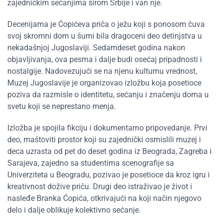
zajedničkim sećanjima širom Srbije i van nje.
Decenijama je Ćopićeva priča o ježu koji s ponosom čuva
svoj skromni dom u šumi bila dragoceni deo detinjstva u
nekadašnjoj Jugoslaviji. Sedamdeset godina nakon
objavljivanja, ova pesma i dalje budi osećaj pripadnosti i
nostalgije. Nadovezujući se na njenu kulturnu vrednost,
Muzej Jugoslavije je organizovao izložbu koja posetioce
poziva da razmisle o identitetu, sećanju i značenju doma u
svetu koji se neprestano menja.
Izložba je spojila fikciju i dokumentarno pripovedanje. Prvi
deo, maštoviti prostor koji su zajednički osmislili muzej i
deca uzrasta od pet do deset godina iz Beograda, Zagreba i
Sarajeva, zajedno sa studentima scenografije sa
Univerziteta u Beogradu, pozivao je posetioce da kroz igru i
kreativnost dožive priču. Drugi deo istraživao je život i
nasleđe Branka Ćopića, otkrivajući na koji način njegovo
delo i dalje oblikuje kolektivno sećanje.