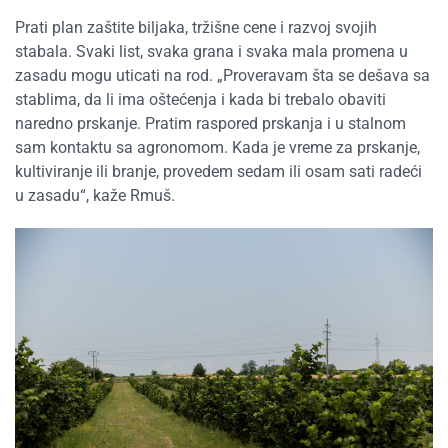
Prati plan zaštite biljaka, tržišne cene i razvoj svojih
stabala. Svaki list, svaka grana i svaka mala promena u
zasadu mogu uticati na rod. „Proveravam šta se dešava sa
stablima, da li ima oštećenja i kada bi trebalo obaviti
naredno prskanje. Pratim raspored prskanja i u stalnom
sam kontaktu sa agronomom. Kada je vreme za prskanje,
kultiviranje ili branje, provedem sedam ili osam sati radeći
u zasadu“, kaže Rmuš.