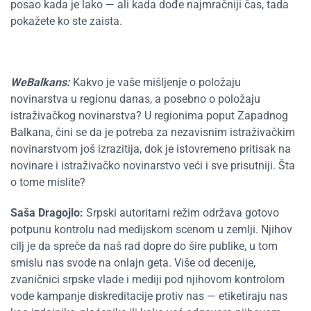
posao kada je lako — ali kada dođe najmračniji čas, tada
pokažete ko ste zaista.
WeBalkans:
Kakvo je vaše mišljenje o položaju
novinarstva u regionu danas, a posebno o položaju
istraživačkog novinarstva? U regionima poput Zapadnog
Balkana, čini se da je potreba za nezavisnim istraživačkim
novinarstvom još izrazitija, dok je istovremeno pritisak na
novinare i istraživačko novinarstvo veći i sve prisutniji. Šta
o tome mislite?
Saša Dragojlo:
Srpski autoritarni režim održava gotovo
potpunu kontrolu nad medijskom scenom u zemlji. Njihov
cilj je da spreče da naš rad dopre do šire publike, u tom
smislu nas svode na onlajn geta. Više od decenije,
zvaničnici srpske vlade i mediji pod njihovom kontrolom
vode kampanje diskreditacije protiv nas — etiketiraju nas