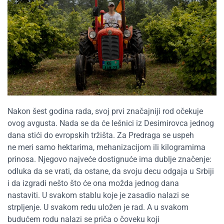
Nakon šest godina rada, svoj prvi značajniji rod očekuje
ovog avgusta. Nada se da će lešnici iz Desimirovca jednog
dana stići do evropskih tržišta. Za Predraga se uspeh
ne meri samo hektarima, mehanizacijom ili kilogramima
prinosa. Njegovo najveće dostignuće ima dublje značenje:
odluka da se vrati, da ostane, da svoju decu odgaja u Srbiji
i da izgradi nešto što će ona možda jednog dana
nastaviti. U svakom stablu koje je zasadio nalazi se
strpljenje. U svakom redu uložen je rad. A u svakom
budućem rodu nalazi se priča o čoveku koji