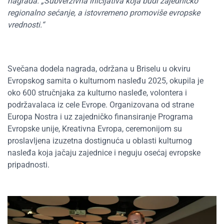
nagrada. „Subverzivna inicijativa koja budi zajedničko
regionalno sećanje, a istovremeno promoviše evropske
vrednosti.“
Svečana dodela nagrada, održana u Briselu u okviru
Evropskog samita o kulturnom nasleđu 2025, okupila je
oko 600 stručnjaka za kulturno nasleđe, volontera i
podržavalaca iz cele Evrope. Organizovana od strane
Europa Nostra i uz zajedničko finansiranje Programa
Evropske unije, Kreativna Evropa, ceremonijom su
proslavljena izuzetna dostignuća u oblasti kulturnog
nasleđa koja jačaju zajednice i neguju osećaj evropske
pripadnosti.