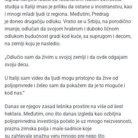
studija u Italiji imao je priliku da ostane u inostranstvu, kao
i mnogi mladi ljudi iz regiona. Međutim, Predrag
je doneo drugačiju odluku. Vratio se u Srbiju, na porodično
imanje, odlučan da svojom hrabrom i duboko ličnom
odlukom budućnost gradi kod kuće, sa suprugom i decom,
na zemlji koju je nasledio.
„Odlučio sam da živim u svojoj zemlji i da ovde odgajam
svoju decu.
U Italiji sam video da ljudi mogu pristojno da žive od
poljoprivrede i želeo sam da pokažem da je to moguće i
kod nas.“
Danas se njegov zasad lešnika prostire na više od šest
hektara. Međutim, ono što danas izgleda kao ozbiljna
poljoprivredna investicija počelo je uz mnogo neizvesnosti,
prazna zimska polja i male sadnice koje
su zahtevale snažnu veru mnogo pre nego što