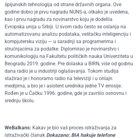
špijunskih tehnologija od strane državnih organa. Ove
godine dobio je prvu nagradu NUNS-a, otkako je uvedena,
kao i prvu nagradu za novinarstvo koju je dodelila
Evropska unija u Srbiji. U svom radu često se oslanja na
automatizovanu analizu podataka, veštačku inteligenciju i
kompjutersku viziju — u saradnji sa programerima i
stručnjacima za podatke. Diplomirao je novinarstvo i
komunikologiju na Fakultetu političkih nauka Univerziteta u
Beogradu 2019. godine. Pre dolaska u BIRN, više od godinu
dana radio je u industriji oglašavanja. Tokom studija
stažirao je i honorarno radio na televiziji i u onlajn
medijima, a bio je i asistent urednika jedne TV emisije.
Rođen je u Čačku 1996. godine, gde je završio osnovnu i
srednju školu.
WeBalkans:
Kakav je bio vaš proces istraživanja za
istraživački članak
Dokazano: BIA hakuje telefone