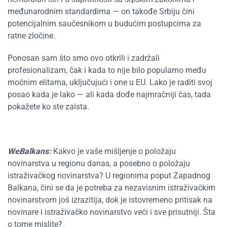
međunarodnim standardima — on takođe Srbiju čini
potencijalnim saučesnikom u budućim postupcima za
ratne zločine.
Ponosan sam što smo ovo otkrili i zadržali
profesionalizam, čak i kada to nije bilo popularno među
moćnim elitama, uključujući i one u EU. Lako je raditi svoj
posao kada je lako — ali kada dođe najmračniji čas, tada
pokažete ko ste zaista.
WeBalkans:
Kakvo je vaše mišljenje o položaju
novinarstva u regionu danas, a posebno o položaju
istraživačkog novinarstva? U regionima poput Zapadnog
Balkana, čini se da je potreba za nezavisnim istraživačkim
novinarstvom još izrazitija, dok je istovremeno pritisak na
novinare i istraživačko novinarstvo veći i sve prisutniji. Šta
o tome mislite?