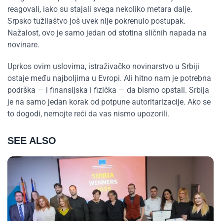
reagovali, iako su stajali svega nekoliko metara dalje.
Srpsko tužilaštvo još uvek nije pokrenulo postupak.
Nažalost, ovo je samo jedan od stotina sličnih napada na
novinare.
Uprkos ovim uslovima, istraživačko novinarstvo u Srbiji
ostaje među najboljima u Evropi. Ali hitno nam je potrebna
podrška — i finansijska i fizička — da bismo opstali. Srbija
je na samo jedan korak od potpune autoritarizacije. Ako se
to dogodi, nemojte reći da vas nismo upozorili.
SEE ALSO