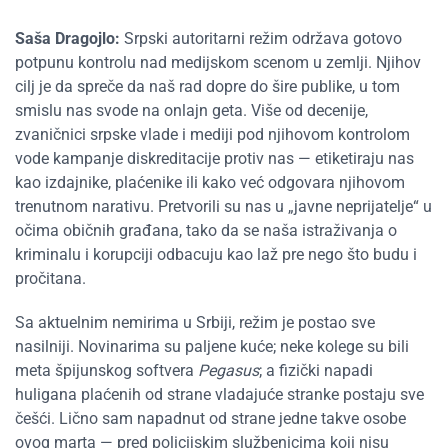
Saša Dragojlo:
Srpski autoritarni režim održava gotovo
potpunu kontrolu nad medijskom scenom u zemlji. Njihov
cilj je da spreče da naš rad dopre do šire publike, u tom
smislu nas svode na onlajn geta. Više od decenije,
zvaničnici srpske vlade i mediji pod njihovom kontrolom
vode kampanje diskreditacije protiv nas — etiketiraju nas
kao izdajnike, plaćenike ili kako već odgovara njihovom
trenutnom narativu. Pretvorili su nas u „javne neprijatelje“ u
očima običnih građana, tako da se naša istraživanja o
kriminalu i korupciji odbacuju kao laž pre nego što budu i
pročitana.
Sa aktuelnim nemirima u Srbiji, režim je postao sve
nasilniji. Novinarima su paljene kuće; neke kolege su bili
meta špijunskog softvera
Pegasus
; a fizički napadi
huligana plaćenih od strane vladajuće stranke postaju sve
češći. Lično sam napadnut od strane jedne takve osobe
ovog marta — pred policijskim službenicima koji nisu