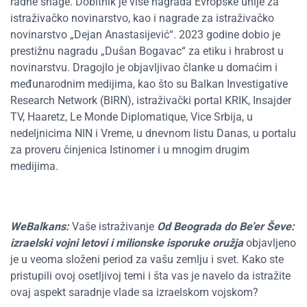
radne snage. Dobitnik je više nagrada Evropske unije za
istraživačko novinarstvo, kao i nagrade za istraživačko
novinarstvo „Dejan Anastasijević“. 2023 godine dobio je
prestižnu nagradu „Dušan Bogavac“ za etiku i hrabrost u
novinarstvu. Dragojlo je objavljivao članke u domaćim i
međunarodnim medijima, kao što su Balkan Investigative
Research Network (BIRN), istraživački portal KRIK, Insajder
TV, Haaretz, Le Monde Diplomatique, Vice Srbija, u
nedeljnicima NIN i Vreme, u dnevnom listu Danas, u portalu
za proveru činjenica Istinomer i u mnogim drugim
medijima.
WeBalkans:
Vaše istraživanje
Od Beograda do Be’er Ševe:
izraelski vojni letovi i milionske isporuke oružja
objavljeno
je u veoma složeni period za vašu zemlju i svet. Kako ste
pristupili ovoj osetljivoj temi i šta vas je navelo da istražite
ovaj aspekt saradnje vlade sa izraelskom vojskom?