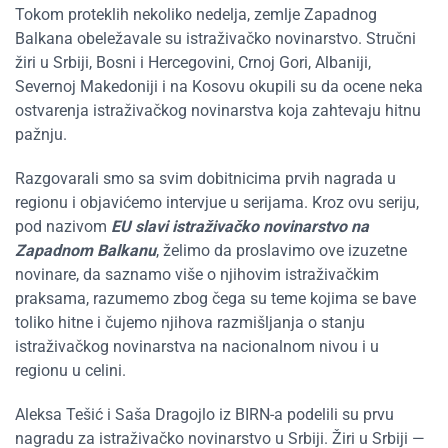
Tokom proteklih nekoliko nedelja, zemlje Zapadnog
Balkana obeležavale su istraživačko novinarstvo. Stručni
žiri u Srbiji, Bosni i Hercegovini, Crnoj Gori, Albaniji,
Severnoj Makedoniji i na Kosovu okupili su da ocene neka
ostvarenja istraživačkog novinarstva koja zahtevaju hitnu
pažnju.
Razgovarali smo sa svim dobitnicima prvih nagrada u
regionu i objavićemo intervjue u serijama. Kroz ovu seriju,
pod nazivom
EU slavi istraživačko novinarstvo na
Zapadnom Balkanu
, želimo da proslavimo ove izuzetne
novinare, da saznamo više o njihovim istraživačkim
praksama, razumemo zbog čega su teme kojima se bave
toliko hitne i čujemo njihova razmišljanja o stanju
istraživačkog novinarstva na nacionalnom nivou i u
regionu u celini.
Aleksa Tešić i Saša Dragojlo iz BIRN-a podelili su prvu
nagradu za istraživačko novinarstvo u Srbiji. Žiri u Srbiji —