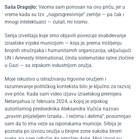
Saša Dragojlo:
Veoma sam ponosan na ovu priču, jer u
vreme kada su tzv. „najprogresivnije“ zemlje — pa čak i
mnogi intelektualci — ćutali, mi nismo.
Serija izveštaja koje smo objavili povezuje snabdevanje
izraelske vojske municijom — koja je, prema mišljenju
brojnih stručnjaka i humanitarnih organizacija, uključujući
UN i Amnesty International, činila sistematske ratne zločine
u Gazi — sa srpskom industrijom oružja.
Moje iskustvo u istraživanju trgovine oružjem i
razumevanje političkog konteksta bilo je ključno za razvoj
ove priče. Kada sam video izjavu izraelskog premijera
Netanjahua iz februara 2024, u kojoj je srpskog
autoritarnog predsednika Aleksandra Vučića nazvao
„pravim prijateljem Izraela… i rečima i delima“, posumnjao
sam da to ima veze sa isporukama municije. Srbija je
poznata po izvozu oružja u brojne zone sukoba širom
sveta, pa sam odlučio da istražim dalje. Moji izvori su