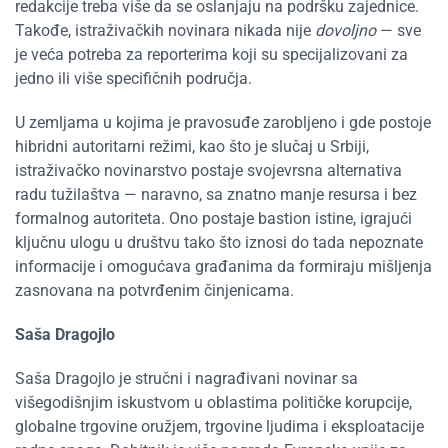
redakcije treba više da se oslanjaju na podršku zajednice.
Takođe, istraživačkih novinara nikada nije
dovoljno
— sve
je veća potreba za reporterima koji su specijalizovani za
jedno ili više specifičnih područja.
U zemljama u kojima je pravosuđe zarobljeno i gde postoje
hibridni autoritarni režimi, kao što je slučaj u Srbiji,
istraživačko novinarstvo postaje svojevrsna alternativa
radu tužilaštva — naravno, sa znatno manje resursa i bez
formalnog autoriteta. Ono postaje bastion istine, igrajući
ključnu ulogu u društvu tako što iznosi do tada nepoznate
informacije i omogućava građanima da formiraju mišljenja
zasnovana na potvrđenim činjenicama.
Saša Dragojlo
Saša Dragojlo je stručni i nagrađivani novinar sa
višegodišnjim iskustvom u oblastima političke korupcije,
globalne trgovine oružjem, trgovine ljudima i eksploatacije