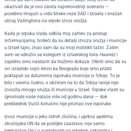
ukazivali da je ovo zaista najverovatniji scenario —
posebno imajući u vidu bliske veze SAD i Izraela i snažan
uticaj Vašingtona na srpski izvoz oružja.
Kada je srpska vlada odbila moj zahtev za pristup
informacijama, tvrdeći da su detalji izvoza oružja i municije
u Izrael tajni, znao sam da su moji instinkti tačni. Zatim
sam se udružio sa kolegom iz izraelskog lista
Haaretz
i
zajedno smo nastavili da tražimo dokaze. Otkrili smo da su
svi izraelski vojni letovi ka Beogradu koje smo pratili
poklapali sa datumima isporuka municije iz Srbije. To je
bilo i veoma čudno, s obzirom na to da Srbija ranije nije
izvozila mnogo oružja ili municije u Izrael. Srpske vlasti su
ignorisale naše nalaze više od godinu dana — dok
predsednik Vučić konačno nije priznao ove isporuke.
Izvoz municije u jeku ratnih zločina, i uprkos apelima
stručnjaka UN da se pošiljke zaustave, nije samo
nemoralan čin i u suprotnosti sa srpskim zakonima i