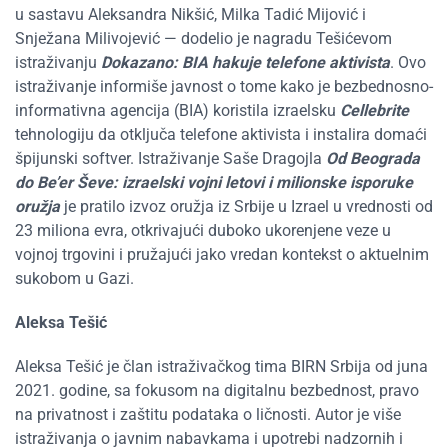
u sastavu Aleksandra Nikšić, Milka Tadić Mijović i
Snježana Milivojević — dodelio je nagradu Tešićevom
istraživanju
Dokazano: BIA hakuje telefone aktivista
. Ovo
istraživanje informiše javnost o tome kako je bezbednosno-
informativna agencija (BIA) koristila izraelsku
Cellebrite
tehnologiju da otključa telefone aktivista i instalira domaći
špijunski softver. Istraživanje Saše Dragojla
Od Beograda
do Be’er Ševe: izraelski vojni letovi i milionske isporuke
oružja
je pratilo izvoz oružja iz Srbije u Izrael u vrednosti od
23 miliona evra, otkrivajući duboko ukorenjene veze u
vojnoj trgovini i pružajući jako vredan kontekst o aktuelnim
sukobom u Gazi.
Aleksa Tešić
Aleksa Tešić je član istraživačkog tima BIRN Srbija od juna
2021. godine, sa fokusom na digitalnu bezbednost, pravo
na privatnost i zaštitu podataka o ličnosti. Autor je više
istraživanja o javnim nabavkama i upotrebi nadzornih i