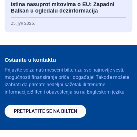
Istina nasuprot mitovima o EU: Zapadni
Balkan u ogledalu dezinformacija
25. јун 2025.
Ostanite u kontaktu
Prijavite se za naš mesečni bilten za sve najnovije vesti,
mogućnosti finansiranja priča i događaje! Takođe možete
izabrati da primate nedeljni sažetak ili trenutne
informacije.Bilten i obaveštenja su na Engleskom jeziku
PRETPLATITE SE NA BILTEN