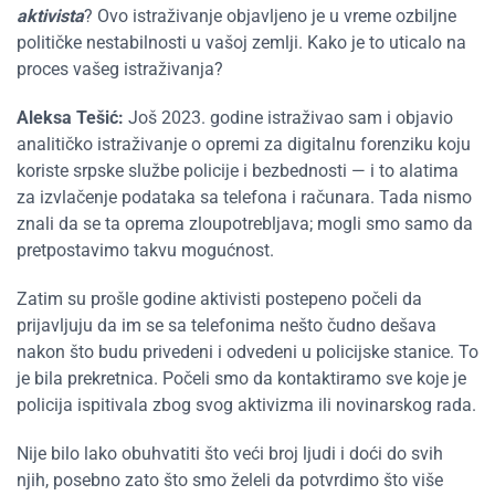
aktivista
? Ovo istraživanje objavljeno je u vreme ozbiljne
političke nestabilnosti u vašoj zemlji. Kako je to uticalo na
proces vašeg istraživanja?
Aleksa Tešić:
Još 2023. godine istraživao sam i objavio
analitičko istraživanje o opremi za digitalnu forenziku koju
koriste srpske službe policije i bezbednosti — i to alatima
za izvlačenje podataka sa telefona i računara. Tada nismo
znali da se ta oprema zloupotrebljava; mogli smo samo da
pretpostavimo takvu mogućnost.
Zatim su prošle godine aktivisti postepeno počeli da
prijavljuju da im se sa telefonima nešto čudno dešava
nakon što budu privedeni i odvedeni u policijske stanice. To
je bila prekretnica. Počeli smo da kontaktiramo sve koje je
policija ispitivala zbog svog aktivizma ili novinarskog rada.
Nije bilo lako obuhvatiti što veći broj ljudi i doći do svih
njih, posebno zato što smo želeli da potvrdimo što više