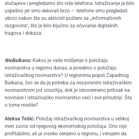
slučajeva i pregledamo što više telefona. Istraživanje je bilo
uspešno jer smo delovali brzo — telefone smo pregledali
ubrzo nakon što su aktivisti pušteni sa „informativnih
razgovora“, što je bilo ključno za očuvanje digitalnih
tragova i dokaza.
WeBalkans:
Kakvo je vaše mišljenje o položaju
novinarstva u regionu danas, a posebno o položaju
istraživačkog novinarstva? U regionima poput Zapadnog
Balkana, čini se da je potreba za nezavisnim istraživačkim
novinarstvom još izrazitija, dok je istovremeno pritisak na
novinare i istraživačko novinarstvo veći i sve prisutniji. Šta
o tome mislite?
Aleksa Tešić:
Položaj istraživačkog novinarstva u velikoj
meri zavisi od njegovog ekonomskog položaja. Ono nije
profitabilno, ali je visoko cenjeno u regionu, i verujem da