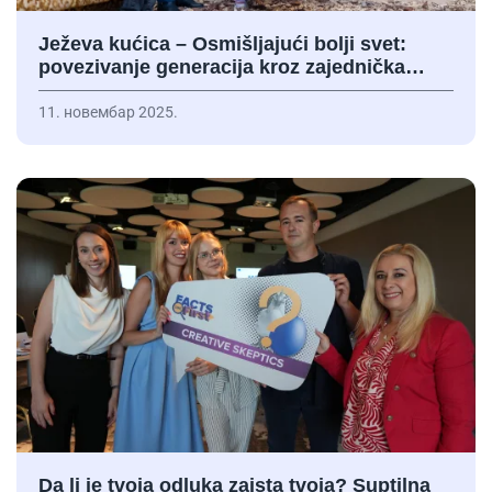
Ježeva kućica – Osmišljajući bolji svet:
povezivanje generacija kroz zajednička…
11. новембар 2025.
Da li je tvoja odluka zaista tvoja? Suptilna