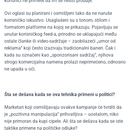
korisnici ne primete da im se nešto prodaje.
Ovi oglasi su planirani i osmišljeni tako da ne naruše
korisničko iskustvo. Usaglašeni su s tonom, stilom i
formatom platforme na kojoj se prikazuju. Pojavljuju se
unutar korisničkog feed-a, prirodno se uklapajući među
ostale članke ili video-sadržaje – zaobilazeći
„
umor od
reklama
“
koji često izazivaju tradicionalni baneri. Čak i
kada su označeni kao
„
sponzorisani sadržaj
“
, njihova
strogo komercijalna namena prolazi neprimećeno, odnosno
ne upada u oči.
Šta se dešava kada se ova tehnika primeni u politici?
Marketari koji osmišljavaju ovakve kampanje će tvrditi da
je
„
pozitivna manipulacija
“
prihvatljiva – uostalom, niko
nije primoran da kupi cipele. Ali šta se dešava kada se iste
taktike primene na političke odluke?