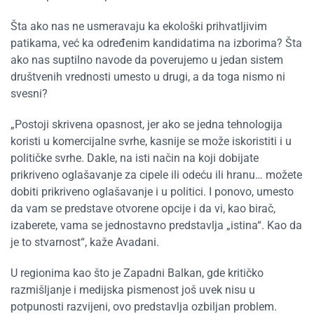
Šta ako nas ne usmeravaju ka ekološki prihvatljivim
patikama, već ka određenim kandidatima na izborima? Šta
ako nas suptilno navode da poverujemo u jedan sistem
društvenih vrednosti umesto u drugi, a da toga nismo ni
svesni?
„
Postoji skrivena opasnost, jer ako se jedna tehnologija
koristi u komercijalne svrhe, kasnije se može iskoristiti i u
političke svrhe. Dakle, na isti način na koji dobijate
prikriveno oglašavanje za cipele ili odeću ili hranu… možete
dobiti prikriveno oglašavanje i u politici. I ponovo, umesto
da vam se predstave otvorene opcije i da vi, kao birač,
izaberete, vama se jednostavno predstavlja
„
istina
“
. Kao da
je to stvarnost
“
, kaže Avadani.
U regionima kao što je Zapadni Balkan, gde kritičko
razmišljanje i medijska pismenost još uvek nisu u
potpunosti razvijeni, ovo predstavlja ozbiljan problem.