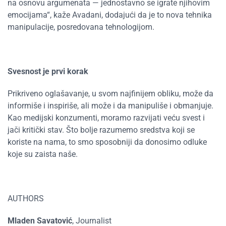
na osnovu argumenata — jednostavno se igrate njihovim
emocijama
“,
kaže Avadani, dodajući da je to nova tehnika
manipulacije, posredovana tehnologijom.
Svesnost je prvi korak
Prikriveno oglašavanje, u svom najfinijem obliku, može da
informiše i inspiriše, ali može i da manipuliše i obmanjuje.
Kao medijski konzumenti, moramo razvijati veću svest i
jači kritički stav. Što bolje razumemo sredstva koji se
koriste na nama, to smo sposobniji da donosimo odluke
koje su zaista naše.
AUTHORS
Mladen Savatović
, Journalist