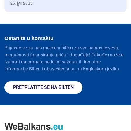
25. јун 2025.
Ostanite u kontaktu
Prijavite se za naš mesečni bilten za sve najnovije vesti,
mogućnosti finansiranja priča i događaje! Takođe možete
izabrati da primate nedeljni sažetak ili trenutne
informacije.Bilten i obaveštenja su na Engleskom jeziku
PRETPLATITE SE NA BILTEN