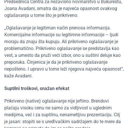
Predsednica Centra za nezavisno novinarstvo u Bukureštu,
Joana
Avadani
, smatra da je
najveća
opasnost ovakvog
oglašavanja u tome što je prikriveno.
„
Oglašavanje je legitiman način
prenosa
informacija.
Komercijalne informacije su legitimne
informacije
– ljudi
moraju da znaju šta kupuju. Ali
pri
kriveno oglašavanje je
problematično.
P
ri
kriveno oglašavanje se predstavlja kao
vest, a umesto da pruži
veći
izbor, ono
u suštini
deluje kao
preporuka. Činjenica je da je
pri
kriveno oglašavanje
nepošteno. I upravo u tome leži njegova najveća opasnost
“
,
kaže
Avadani
.
Suptilni troškovi, snažan efekat
Prikriveno (native) oglašavanje nije jeftino. Brendovi
plaćaju visoku cenu ne samo za vidljivost u uglednim
medijima, već i za suptilnu, nenametljivu prezentaciju. Cilj
je jasan: stopiti se s uređivačkim sadržajem do te mere da