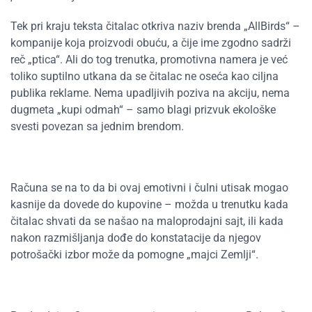
Tek pri kraju teksta čitalac otkriva naziv brenda
„
AllBirds
“
–
kompanije koja proizvodi obuću, a čije ime zgodno sadrži
reč „ptica“. Ali do tog trenutka, promotivna namera je već
toliko suptilno utkana da se čitalac ne oseća kao ciljna
publika reklame. Nema upadljivih poziva na akciju, nema
dugmeta „kupi odmah“ – samo blagi prizvuk ekološke
svesti povezan sa jednim brendom.
Računa se na to
da bi ovaj emotivni i čulni utisak mogao
kasnije da dovede do kupovine – možda u trenutku kada
čitalac shvati da se našao na
maloprodajni
sajt, ili kada
nakon razmišljanja dođe do konstatacije da
njegov
potrošački izbor može da pomogne
„
m
ajci Zemlji
“
.