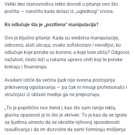
Veliki deo stanovništva retko dovodi u pitanje ono što
pročita — naročito kada dolazi iz
„
uglednog
“
izvora.
Ko odlučuje šta je „pozitivna“ manipulacija?
Ovo je ključno pitanje. Kada su sredstva manipulacije,
odnosno, alati uticaja, ovako sofisticirani i nevidljivi, ko
odlučuje koje poruke su korisne, a koje loše utiču? Odgovor,
nažalost, često leži u rukama upravo onih koji te poruke
kreiraju i finansiraju.
Avadani ističe da većina ljudi nije svesna postojanja
prikrivenog
oglašavanja — pa čak ni mnogi profesionalci i
stručnjaci iz oblasti medija ga ne prepoznaju.
„
To je poprilično nov trend i, kao što sam ranije rekla,
glavna opasnost je to što je skriven. To je kao da se igrate
sa ljudima umesto da se obratite njihovoj sposobnosti
rasuđivanja i da im dozvolite da sami formiraju mišljenja