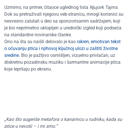
Uzmimo, na primer, čitaoce uglednog lista
Njujork Tajms
.
Dok su pretraživali njegovu veb-stranicu, mnogi korisnici su
nesvesno zalutali u deo sa sponzorisanim sadržajem, koji
je bio neprimetno uklopljen u urednički izgled koji podseća
na standardne novinarske članke.
Ono na šta su naišli delovalo je kao
iskren, emotivan tekst
o očuvanju ptica i njihovoj ključnoj ulozi u zaštiti životne
sredine.
Bio je pažljivo osmišljen, vizuelno privlačan, uz
diskretnu pozadinsku muziku i šarmantne animacije ptica
koje lepršaju po ekranu.
„
Kao što sugeriše metafora o kanarincu u rudniku, kada su
ptice u nevolji – i mi smo.
“