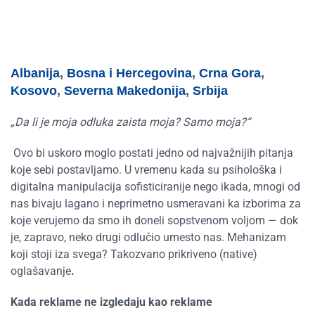
Albanija
,
Bosna i Hercegovina
,
Crna Gora
,
Kosovo
,
Severna Makedonija
,
Srbija
„Da li je moja odluka zaista moja? Samo moja?“
Ovo bi uskoro moglo postati jedno od najvažnijih pitanja
koje sebi postavljamo. U vremenu kada su psihološka i
digitalna manipulacija sofisticiranije nego ikada, mnogi od
nas bivaju lagano i neprimetno usmeravani ka izborima za
koje verujemo da smo ih doneli sopstvenom voljom — dok
je, zapravo, neko drugi odlučio umesto nas. Mehanizam
koji stoji iza svega? Takozvano prikriveno (native)
oglašavanje
.
Kada reklame ne izgledaju kao reklame