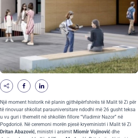
Një moment historik në planin gjithëpërfshirës të Malit të Zi për
të rinovuar shkollat parauniversitare ndodhi më 26 gusht teksa
u vu guri i themelit në shkollën fillore “Vladimir Nazor” në
Pogdoricë. Në ceremoni morën pjesë kryeministri i Malit të Zi
Dritan Abazović
, ministri i arsimit
Miomir Vojinović
dhe