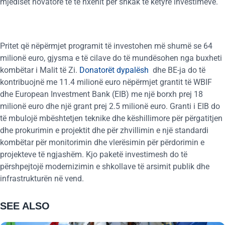
mjediset novatore të të nxënit për shkak të këtyre investimeve.
Pritet që nëpërmjet programit të investohen më shumë se 64
milionë euro, gjysma e të cilave do të mundësohen nga buxheti
kombëtar i Malit të Zi.
Donatorët dypalësh
dhe BE-ja do të
kontribuojnë me 11.4 milionë euro nëpërmjet grantit të WBIF
dhe European Investment Bank (EIB) me një borxh prej 18
milionë euro dhe një grant prej 2.5 milionë euro. Granti i EIB do
të mbulojë mbështetjen teknike dhe këshillimore për përgatitjen
dhe prokurimin e projektit dhe për zhvillimin e një standardi
kombëtar për monitorimin dhe vlerësimin për përdorimin e
projekteve të ngjashëm. Kjo paketë investimesh do të
përshpejtojë modernizimin e shkollave të arsimit publik dhe
infrastrukturën në vend.
SEE ALSO