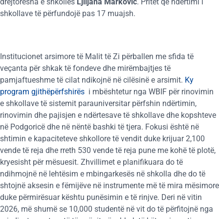
drejtoresha e shkollës
Ljiljana Marković
. Pritet që ndërtimi i
shkollave të përfundojë pas 17 muajsh.
Institucionet arsimore të Malit të Zi përballen me sfida të
veçanta për shkak të fondeve dhe mirëmbajtjes të
pamjaftueshme të cilat ndikojnë në cilësinë e arsimit.
Ky
program gjithëpërfshirës
i mbështetur nga WBIF për rinovimin
e shkollave të sistemit parauniversitar përfshin ndërtimin,
rinovimin dhe pajisjen e ndërtesave të shkollave dhe kopshteve
në Podgoricë dhe në nëntë bashki të tjera. Fokusi është në
shtimin e kapaciteteve shkollore të vendit duke krijuar 2,100
vende të reja dhe rreth 530 vende të reja pune me kohë të plotë,
kryesisht për mësuesit. Zhvillimet e planifikuara do të
ndihmojnë në lehtësim e mbingarkesës në shkolla dhe do të
shtojnë aksesin e fëmijëve në instrumente më të mira mësimore
duke përmirësuar kështu punësimin e të rinjve. Deri në vitin
2026, më shumë se 10,000 studentë në vit do të përfitojnë nga