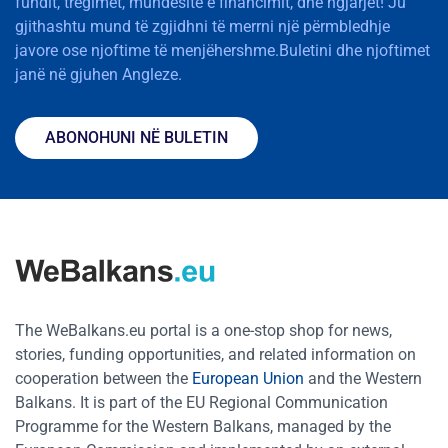
fundit, tregimet, mundësitë e financimit, dhe ngjarjet! Ju
gjithashtu mund të zgjidhni të merrni një përmbledhje
javore ose njoftime të menjëhershme.Buletini dhe njoftimet
janë në gjuhen Angleze.
ABONOHUNI NË BULETIN
The WeBalkans.eu portal is a one-stop shop for news,
stories, funding opportunities, and related information on
cooperation between the
European Union
and the Western
Balkans. It is part of the EU Regional Communication
Programme for the Western Balkans, managed by the