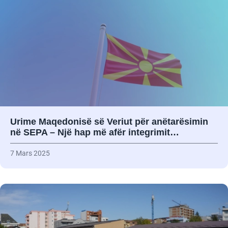
Urime Maqedonisë së Veriut për anëtarësimin
në SEPA – Një hap më afër integrimit…
7 Mars 2025