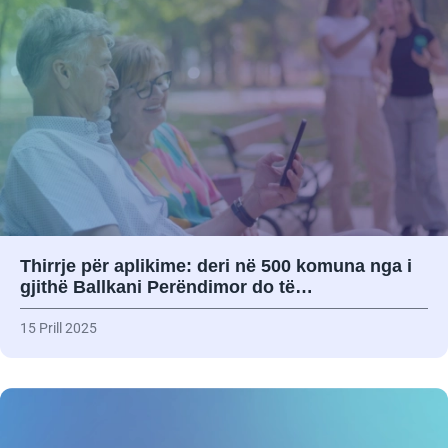
Thirrje për aplikime: deri në 500 komuna nga i
gjithë Ballkani Perëndimor do të…
15 Prill 2025