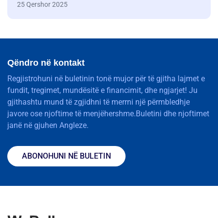
25 Qershor 2025
Qëndro në kontakt
Regjistrohuni në buletinin tonë mujor për të gjitha lajmet e
fundit, tregimet, mundësitë e financimit, dhe ngjarjet! Ju
gjithashtu mund të zgjidhni të merrni një përmbledhje
javore ose njoftime të menjëhershme.Buletini dhe njoftimet
janë në gjuhen Angleze.
ABONOHUNI NË BULETIN