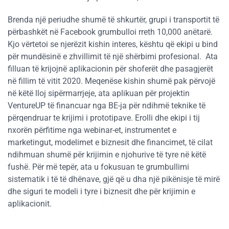
Brenda një periudhe shumë të shkurtër, grupi i transportit të
përbashkët në Facebook grumbulloi rreth 10,000 anëtarë.
Kjo vërtetoi se njerëzit kishin interes, kështu që ekipi u bind
për mundësinë e zhvillimit të një shërbimi profesional. Ata
filluan të krijojnë aplikacionin për shoferët dhe pasagjerët
në fillim të vitit 2020. Meqenëse kishin shumë pak përvojë
në këtë lloj sipërmarrjeje, ata aplikuan për projektin
VentureUP të financuar nga BE-ja për ndihmë teknike të
përqendruar te krijimi i prototipave. Erolli dhe ekipi i tij
nxorën përfitime nga webinar-et, instrumentet e
marketingut, modelimet e biznesit dhe financimet, të cilat
ndihmuan shumë për krijimin e njohurive të tyre në këtë
fushë. Për më tepër, ata u fokusuan te grumbullimi
sistematik i të të dhënave, gjë që u dha një pikënisje të mirë
dhe siguri te modeli i tyre i biznesit dhe për krijimin e
aplikacionit.