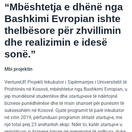
“Mbështetja e dhënë nga
Bashkimi Evropian ishte
thelbësore për zhvillimin
dhe realizimin e idesë
sonë.”
Mbi projektin
VentureUP, Projekti Inkubator i Sipërmarrjes i Universitetit të
Prishtinës në Kosovë, mbështetur nga Bashkimi Evropian, u
jep mundësinë studentëve dhe
startup
-eve të ndërtojnë
biznese punëdhënëse dhe të rrisin shanset për punësim të
suksesshëm në Kosovë. Gjatë programit të parë inkubator
në vitin 2019, përfunduan programin shtatë
startup
-e, me
një total prej 23 anëtarësh ekipi. Ndër to, katër
startup
-e u
regjistruan si biznese ligjore që gjenerojnë të ardhura, duke