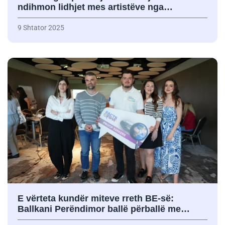
ndihmon lidhjet mes artistëve nga…
9 Shtator 2025
E vërteta kundër miteve rreth BE-së:
Ballkani Perëndimor ballë përballë me…