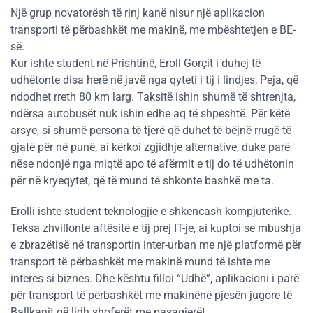
Një grup novatorësh të rinj kanë nisur një aplikacion
transporti të përbashkët me makinë, me mbështetjen e BE-
së.
Kur ishte student në Prishtinë, Eroll Gorçit i duhej të
udhëtonte disa herë në javë nga qyteti i tij i lindjes, Peja, që
ndodhet rreth 80 km larg. Taksitë ishin shumë të shtrenjta,
ndërsa autobusët nuk ishin edhe aq të shpeshtë. Për këtë
arsye, si shumë persona të tjerë që duhet të bëjnë rrugë të
gjatë për në punë, ai kërkoi zgjidhje alternative, duke parë
nëse ndonjë nga miqtë apo të afërmit e tij do të udhëtonin
për në kryeqytet, që të mund të shkonte bashkë me ta.
Erolli ishte student teknologjie e shkencash kompjuterike.
Teksa zhvillonte aftësitë e tij prej IT-je, ai kuptoi se mbushja
e zbrazëtisë në transportin inter-urban me një platformë për
transport të përbashkët me makinë mund të ishte me
interes si biznes. Dhe kështu filloi “Udhë”, aplikacioni i parë
për transport të përbashkët me makinënë pjesën jugore të
Ballkanit që lidh shoferët me pasagjerët.