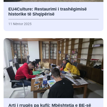
EU4Culture: Restaurimi i trashëgimisë
historike të Shqipërisë
11 Nëntor 2025
Arti i rrugës pa kufij: Mbështetja e BE-së