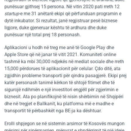
punësuar gjithsej 15 persona. Në vitin 2020 pati rreth 12
startup
-e me 31 anëtarë ekipi që përfunduan programin e
dytë inkubator. Si rezultat, janë regjistruar pesë biznese
ligjore, duke gjeneruar kështu të ardhura dhe duke
punësuar një total prej 18 personash.
Aplikacioni u hodh në treg me anë të Google Play dhe
Apple Store që në janar të vitit 2021. Komuniteti online
tashmë ka mbi 30,000 ndjekës në mediat sociale dhe rreth
15,000 përdorues të aplikacionit për celular. Çdo ditë, ata
zgjidhin probleme transporti për qindra pasagjerë. Ekipi prej
katër personash tanimë kërkon të shtojë fitimet dhe të
sigurojë ndihmën e një investitori engjëll për zgjerimin e
biznesit. Ata po planifikojnë të nisin shërbimin në Shqipëri
dhe në tregjet e Ballkanit, ku platforma më e madhe e
transportit të përbashkët nga BE-ja ka dështuar.
Erolli shpjegon se në sistemin arsimor të Kosovës mungon
mësimi për sipërmarrjen, mënyrat e shndërrimit të një ideje