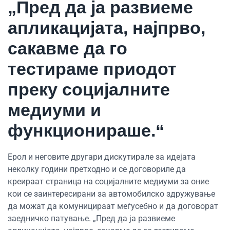
„Пред да ја развиеме
апликацијата, најпрво,
сакавме да го
тестираме приодот
преку социјалните
медиуми и
функционираше.“
Ерол и неговите другари дискутирале за идејата
неколку години претходно и се договориле да
креираат страница на социјалните медиуми за оние
кои се заинтересирани за автомобилско здружување
да можат да комуницираат меѓусебно и да договорат
заедничко патување. „Пред да ја развиеме