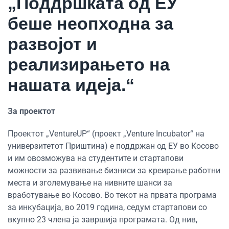
„Поддршката од ЕУ
беше неопходна за
развојот и
реализирањето на
нашата идеја.“
За проектот
Проектот „VentureUP“ (проект „Venture Incubator“ на
универзитетот Приштина) е поддржан од ЕУ во Косово
и им овозможува на студентите и стартапови
можности за развивање бизниси за креирање работни
места и зголемување на нивните шанси за
вработување во Косово. Во текот на првата програма
за инкубација, во 2019 година, седум стартапови со
вкупно 23 члена ја завршија програмата. Од нив,