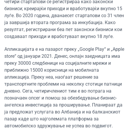
четири стартапови се регистрираа како законски
бизниси; креирајќи приходи и вработувајќи вкупно 15
луѓе. Во 2020 година, дванаесет стартапови со 31 член
ја завршија втората програма за инкубација. Како
резултат, регистрирани беа пет законски бизниси кои
создаваат приходи и вработуваат вкупно 18 луѓе.
Апликацијата е на пазарот преку „Google Play“ и „Apple
store“ од јануари 2021. Денес, онлајн заедницата има
преку 30000 следбеници на социјалните мрежи и
приближно 15000 корисници на мобилната
апликација. Преку неа, наоѓаат решение за
транспортните проблеми на неколку стотици патници
дневно. Сега, четиричлениот тим е во потрага на
позначаен опсег и помош за обезбедување бизнис-
ангелска инвестиција за проширување. Планираат да
ја предложат услугата во Албанија и на балканскиот
пазар каде што најголемата платформа за
автомобилско здружување не успеа во подвигот.