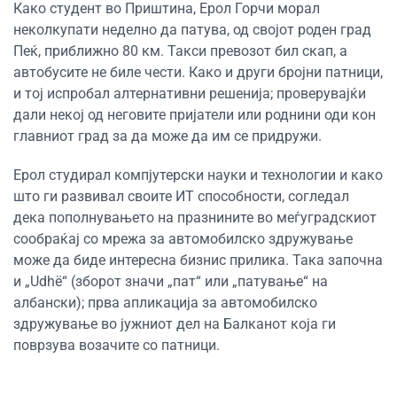
Како студент во Приштина, Ерол Горчи морал
неколкупати неделно да патува, од својот роден град
Пеќ, приближно 80 км. Такси превозот бил скап, а
автобусите не биле чести. Како и други бројни патници,
и тој испробал алтернативни решенија; проверувајќи
дали некој од неговите пријатели или роднини оди кон
главниот град за да може да им се придружи.
Ерол студирал компјутерски науки и технологии и како
што ги развивал своите ИТ способности, согледал
дека пополнувањето на празнините во меѓуградскиот
сообраќај со мрежа за автомобилско здружување
може да биде интересна бизнис прилика. Така започна
и „Udhë“ (зборот значи „пат“ или „патување“ на
албански); прва апликација за автомобилско
здружување во јужниот дел на Балканот која ги
поврзува возачите со патници.