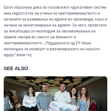
Ерол објаснува дека во косовскиот едукативен систем
има недостаток на учење на претприемништвото и
начините за развивање на идеите во производи, како и
начини за монетизирање на идеите. За него, проектите
за инкубација се неопходни за овозможување на
првите чекори во светот на бизнисот и
претприемништвото. „Поддршката од ЕУ беше
неопходна за развојот и реализирањето на нашата
идеја,“ вели тој.
SEE ALSO