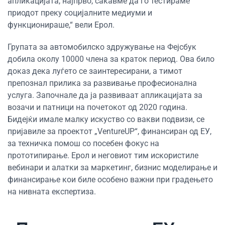
апликацијата, најпрво, сакавме да го тестираме
приодот преку социјалните медиуми и
функционираше,“ вели Ерол.
Групата за автомобилско здружување на Фејсбук
добила околу 10000 члена за краток период. Ова било
доказ дека луѓето се заинтересирани, а тимот
препознал прилика за развивање професионална
услуга. Започнале да ја развиваат апликацијата за
возачи и патници на почетокот од 2020 година.
Бидејќи имале малку искуство со вакви подвизи, се
пријавиле за проектот „VentureUP“, финансиран од ЕУ,
за техничка помош со посебен фокус на
прототипирање. Ерол и неговиот тим искористиле
вебинари и алатки за маркетинг, бизнис моделирање и
финансирање кои биле особено важни при градењето
на нивната експертиза.