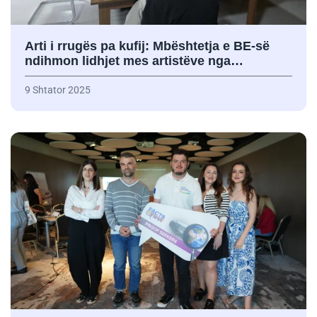
Arti i rrugës pa kufij: Mbështetja e BE-së
ndihmon lidhjet mes artistëve nga…
9 Shtator 2025