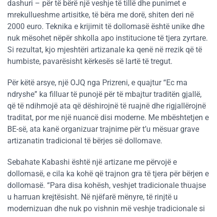
dashuri – për të bërë një veshje të tillë dhe punimet e
mrekullueshme artisitke, të bëra me dorë, shiten deri në
2000 euro. Teknika e krijimit të dollomasë është unike dhe
nuk mësohet nëpër shkolla apo institucione të tjera zyrtare.
Si rezultat, kjo mjeshtëri artizanale ka qenë në rrezik që të
humbiste, pavarësisht kërkesës së lartë të tregut.
Për këtë arsye, një OJQ nga Prizreni, e quajtur “Ec ma
ndryshe” ka filluar të punojë për të mbajtur traditën gjallë,
që të ndihmojë ata që dëshirojnë të ruajnë dhe rigjallërojnë
traditat, por me një nuancë disi moderne. Me mbështetjen e
BE-së, ata kanë organizuar trajnime për t’u mësuar grave
artizanatin tradicional të bërjes së dollomave.
Sebahate Kabashi është një artizane me përvojë e
dollomasë, e cila ka kohë që trajnon gra të tjera për bërjen e
dollomasë. “Para disa kohësh, veshjet tradicionale thuajse
u harruan krejtësisht. Në njëfarë mënyre, të rinjtë u
modernizuan dhe nuk po vishnin më veshje tradicionale si