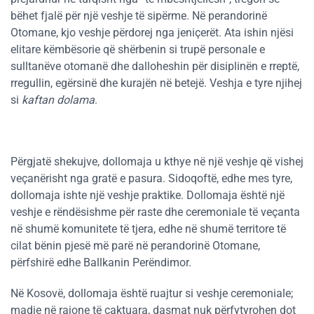
bëhet fjalë për një veshje të sipërme. Në perandorinë
Otomane, kjo veshje përdorej nga jeniçerët. Ata ishin njësi
elitare këmbësorie që shërbenin si trupë personale e
sulltanëve otomanë dhe dalloheshin për disiplinën e rreptë,
rregullin, egërsinë dhe kurajën në betejë. Veshja e tyre njihej
si
kaftan dolama
.
Përgjatë shekujve, dollomaja u kthye në një veshje që vishej
veçanërisht nga gratë e pasura. Sidoqoftë, edhe mes tyre,
dollomaja ishte një veshje praktike. Dollomaja është një
veshje e rëndësishme për raste dhe ceremoniale të veçanta
në shumë komunitete të tjera, edhe në shumë territore të
cilat bënin pjesë më parë në perandorinë Otomane,
përfshirë edhe Ballkanin Perëndimor.
Në Kosovë, dollomaja është ruajtur si veshje ceremoniale;
madje në rajone të caktuara, dasmat nuk përfytyrohen dot