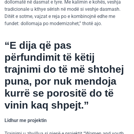
dollomatë në dasmat e tyre. Me kalimin e kohës, veshja
tradicionale u kthye sërish në modë si veshje dasmash.
Ditët e sotme, vajzat e reja po e kombinojnë edhe me
fundet: dollomaja po modernizohet,” thotë ajo.
“E dija që pas
përfundimit të këtij
trajnimi do të më shtohej
puna, por nuk mendoja
kurrë se porositë do të
vinin kaq shpejt.”
Lidhur me projektin
Trajnimi u zhvillua si pjesë e projektit “Women and youth