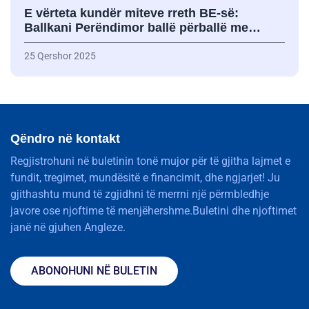
E vërteta kundër miteve rreth BE-së:
Ballkani Perëndimor ballë përballë me…
25 Qershor 2025
Qëndro në kontakt
Regjistrohuni në buletinin tonë mujor për të gjitha lajmet e
fundit, tregimet, mundësitë e financimit, dhe ngjarjet! Ju
gjithashtu mund të zgjidhni të merrni një përmbledhje
javore ose njoftime të menjëhershme.Buletini dhe njoftimet
janë në gjuhen Angleze.
ABONOHUNI NË BULETIN