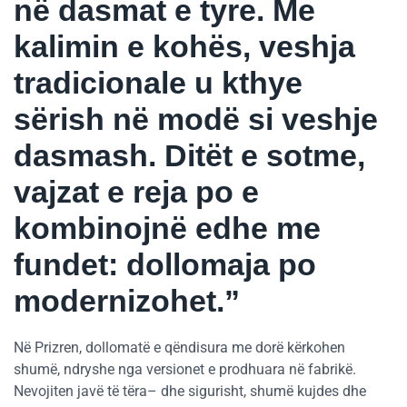
në dasmat e tyre. Me
kalimin e kohës, veshja
tradicionale u kthye
sërish në modë si veshje
dasmash. Ditët e sotme,
vajzat e reja po e
kombinojnë edhe me
fundet: dollomaja po
modernizohet.”
Në Prizren, dollomatë e qëndisura me dorë kërkohen
shumë, ndryshe nga versionet e prodhuara në fabrikë.
Nevojiten javë të tëra– dhe sigurisht, shumë kujdes dhe