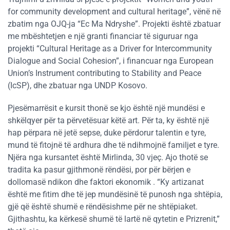
for community development and cultural heritage”, vënë në
zbatim nga OJQ-ja “Ec Ma Ndryshe”. Projekti është zbatuar
me mbështetjen e një granti financiar të siguruar nga
projekti “Cultural Heritage as a Driver for Intercommunity
Dialogue and Social Cohesion”, i financuar nga European
Union’s Instrument contributing to Stability and Peace
(IcSP), dhe zbatuar nga UNDP Kosovo.
Pjesëmarrësit e kursit thonë se kjo është një mundësi e
shkëlqyer për ta përvetësuar këtë art. Për ta, ky është një
hap përpara në jetë sepse, duke përdorur talentin e tyre,
mund të fitojnë të ardhura dhe të ndihmojnë familjet e tyre.
Njëra nga kursantet është Mirlinda, 30 vjeç. Ajo thotë se
tradita ka pasur gjithmonë rëndësi, por për bërjen e
dollomasë ndikon dhe faktori ekonomik . “Ky artizanat
është me fitim dhe të jep mundësinë të punosh nga shtëpia,
gjë që është shumë e rëndësishme për ne shtëpiaket.
Gjithashtu, ka kërkesë shumë të lartë në qytetin e Prizrenit,”