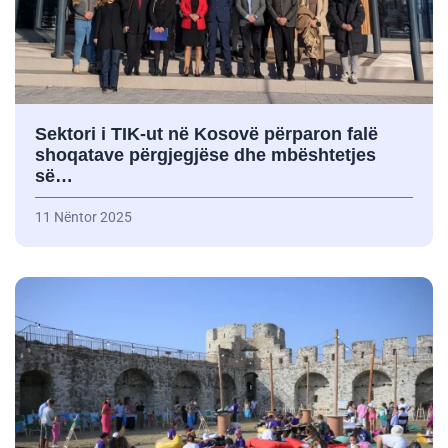
Sektori i TIK-ut në Kosovë përparon falë
shoqatave përgjegjëse dhe mbështetjes
së…
11 Nëntor 2025