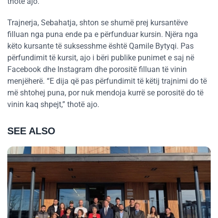
thotë ajo.
Trajnerja, Sebahatja, shton se shumë prej kursantëve
filluan nga puna ende pa e përfunduar kursin. Njëra nga
këto kursante të suksesshme është Qamile Bytyqi. Pas
përfundimit të kursit, ajo i bëri publike punimet e saj në
Facebook dhe Instagram dhe porositë filluan të vinin
menjëherë. “E dija që pas përfundimit të këtij trajnimi do të
më shtohej puna, por nuk mendoja kurrë se porositë do të
vinin kaq shpejt,” thotë ajo.
SEE ALSO