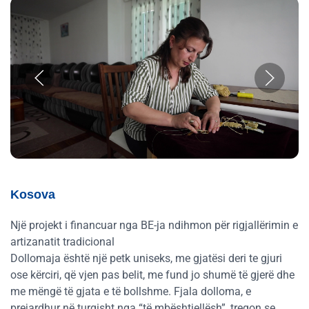
Kosova
Një projekt i financuar nga BE-ja ndihmon për rigjallërimin e
artizanatit tradicional
Dollomaja është një petk uniseks, me gjatësi deri te gjuri
ose kërciri, që vjen pas belit, me fund jo shumë të gjerë dhe
me mëngë të gjata e të bollshme. Fjala dolloma, e
prejardhur në turqisht nga “të mbështjellësh”, tregon se