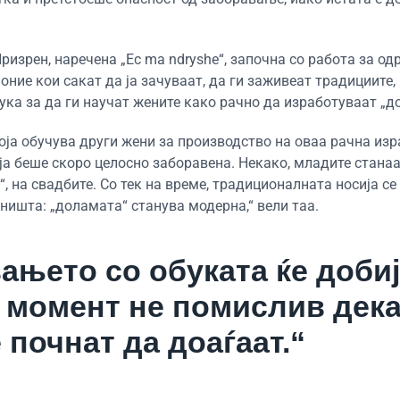
ризрен, наречена „Ec ma ndryshe“, започна со работа за о
оние кои сакат да ја зачуваат, да ги заживеат традициите, 
ука за да ги научат жените како рачно да изработуваат „д
оја обучува други жени за производство на оваа рачна изр
ја беше скоро целосно заборавена. Некако, младите стана
, на свадбите. Со тек на време, традиционалната носија се
ништа: „доламата“ станува модерна,“ вели таа.
ањето со обуката ќе доби
н момент не помислив дек
 почнат да доаѓаат.“