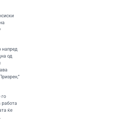
нсиски
на
у
р напред
дна од
и
дава
Призрен,“
 го
а работа
ата ќе
.