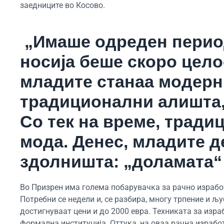
заедниците во Косово.
„Имаше одреден период
носија беше скоро цело
младите станаа модерни
традиционални алишта, 
Со тек на време, тради
мода. Денес, младите д
здолништа: „доламата“
Во Призрен има голема побарувачка за рачно изработ
Потребни се недели и, се разбира, многу трпение и љу
достигнуваат цени и до 2000 евра. Техниката за израб
формална институција. Оттука, на оваа рачна израбо