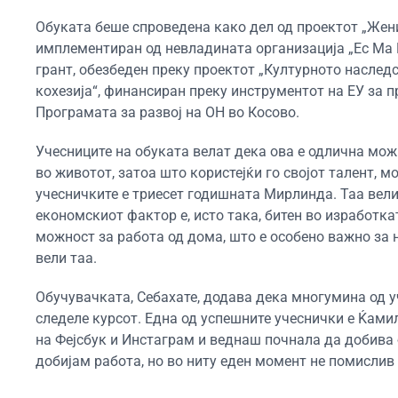
Обуката беше спроведена како дел од проектот „Жени
имплементиран од невладината организација „Ec Ma 
грант, обезбеден преку проектот „Културното наследс
кохезија“, финансиран преку инструментот на ЕУ за 
Програмата за развој на ОН во Косово.
Учесниците на обуката велат дека ова е одлична мож
во животот, затоа што користејќи го својот талент, м
учесничките е триесет годишната Мирлинда. Таа вели
економскиот фактор е, исто така, битен во изработк
можност за работа од дома, што е особено важно за 
вели таа.
Обучувачката, Себахате, додава дека многумина од у
следеле курсот. Една од успешните учеснички е Ќамил
на Фејсбук и Инстаграм и веднаш почнала да добива
добијам работа, но во ниту еден момент не помислив 