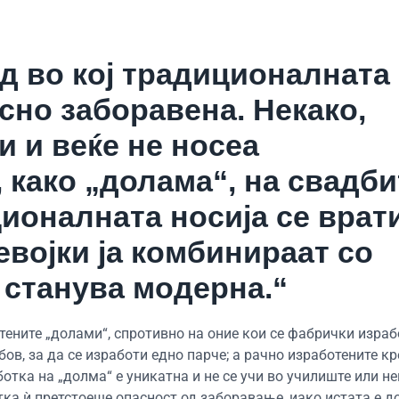
 во кој традиционалната
сно заборавена. Некако,
 и веќе не носеа
како „долама“, на свадби
ционалната носија се врат
евојки ја комбинираат со
 станува модерна.“
ените „долами“, спротивно на оние кои се фабрички израб
бов, за да се изработи едно парче; а рачно изработените к
отка на „долма“ е уникатна и не се учи во училиште или не
тка ѝ претстоеше опасност од заборавање, иако истата е д