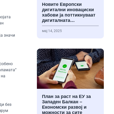
Новите Европски
дигитални иновациски
хабови ја поттикнуваат
војата
дигиталната…
ан
мај 14, 2025
ја значи
особено
доламата“
 на
План за раст на ЕУ за
Западен Балкан –
ди без
Економски развој и
ширум
можности за сите