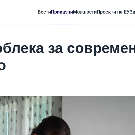
Вести
Приказни
Можности
Проекти на ЕУ
За
блека за совреме
о