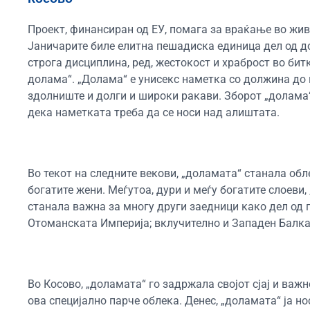
Проект, финансиран од ЕУ, помага за враќање во жи
Јаничарите биле елитна пешадиска единица дел од д
строга дисциплина, ред, жестокост и храброст во бит
долама“. „Долама“ е унисекс наметка со должина до 
здолниште и долги и широки ракави. Зборот „долама“
дека наметката треба да се носи над алиштата.
Во текот на следните векови, „доламата“ станала облек
богатите жени. Меѓутоа, дури и меѓу богатите слоеви
станала важна за многу други заедници како дел од 
Отоманската Империја; вклучително и Западен Балка
Во Косово, „доламата“ го задржала својот сјај и важн
ова специјално парче облека. Денес, „доламата“ ја н