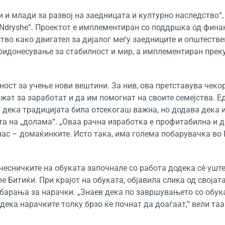
 и млади за развој на заедницата и културно наследство“,
Ndryshe“. Проектот е имплементиран со поддршка од фина
тво како двигател за дијалог меѓу заедниците и општестве
придонесување за стабилност и мир, а имплементиран прек
ност за учење нови вештини. За нив, ова претставува чеко
ожат за заработат и да им помогнат на своите семејства. Е
 дека традицијата била отсекогаш важна, но додава дека 
ата на „долама“. „Оваа рачна изработка е профитабилна и 
нас – домаќинките. Исто така, има голема побарувачка во 
чесничките на обуката започнале со работа додека сè уште
е Битиќи. При крајот на обуката, објавила слика од својат
 барања за нарачки. „Знаев дека по завршувањето со обук
дека нарачките толку брзо ќе почнат да доаѓаат,“ вели таа