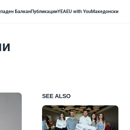
паден Балкан
Публикации
YEA
EU with You
Mакедонски
ни
SEE ALSO