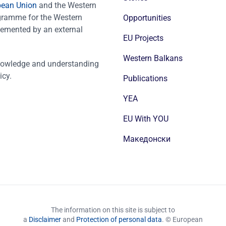
pean Union
and the Western
ogramme for the Western
Opportunities
emented by an external
EU Projects
Western Balkans
nowledge and understanding
icy.
Publications
YEA
EU With YOU
Mакедонски
The information on this site is subject to
a
Disclaimer
and
Protection of personal data
. © European