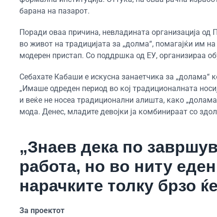
барана на пазарот.
Поради оваа причина, невладината организација од П
во живот на традицијата за „долма“, помагајќи им на 
модерен пристап. Со поддршка од ЕУ, организираа об
Себахате Кабаши е искусна занаетчика за „долама“ к
„Имаше одреден период во кој традиционалната носи
и веќе не носеа традиционални алишта, како „долама“
мода. Денес, младите девојки ја комбинираат со здол
„Знаев дека по завршув
работа, но во ниту еде
нарачките толку брзо ќе
За проектот