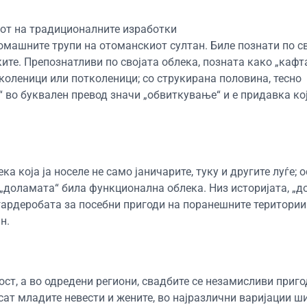
вот на традиционалните изработки
омашните трупи на отоманскиот султан. Биле познати по с
ките. Препознатливи по својата облека, позната како „кафт
коленици или потколеници; со струкирана половина, тесно
 во буквален превод значи „обвиткување“ и е придавка ко
а која ја носеле не само јаничарите, туку и другите луѓе; 
, „доламата“ била функционална облека. Низ историјата, „
гардеробата за посебни пригоди на поранешните територии
н.
ост, а во одредени региони, свадбите се незамисливи приго
осат младите невести и жените, во најразлични варијации 