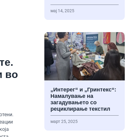
мај 14, 2025
те.
и во
„Интерег“ и „Гринтекс“:
Намалување на
загадувањето со
рециклирање текстил
отени.
март 25, 2025
реации
која
оста