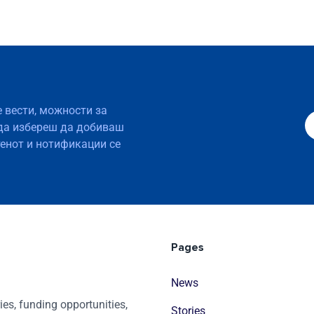
е вести, можности за
да избереш да добиваш
тенот и нотификации се
Pages
News
es, funding opportunities,
Stories