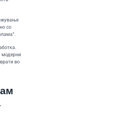
држување
но со
олама“.
аботка.
а модерни
 врати во
јам
а