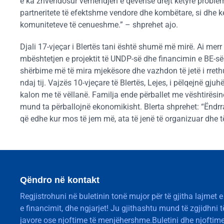
e ka zhvendosur vëmendjen e qeverisë drejt këtyre problem
partneritete të efektshme vendore dhe kombëtare, si dhe k
komuniteteve të cenueshme.” – shprehet ajo.
Djali 17-vjeçar i Blertës tani është shumë më mirë. Ai merr
mbështetjen e projektit të UNDP-së dhe financimin e BE-së
shërbime më të mira mjekësore dhe vazhdon të jetë i rrethu
ndaj tij. Vajzës 10-vjeçare të Blertës, Lejes, i pëlqejnë gj
kalon me të vëllanë. Familja ende përballet me vështirësinë
mund ta përballojnë ekonomikisht. Blerta shprehet: “Ëndrr
që edhe kur mos të jem më, ata të jenë të organizuar dhe të
Qëndro në kontakt
Regjistrohuni në buletinin tonë mujor për të gjitha lajmet e
e financimit, dhe ngjarjet! Ju gjithashtu mund të zgjidhni 
javore ose njoftime të menjëhershme.Buletini dhe njoftime