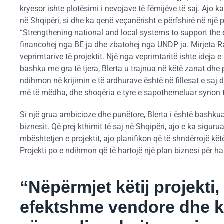
kryesor ishte plotësimi i nevojave të fëmijëve të saj. Ajo 
në Shqipëri, si dhe ka qenë veçanërisht e përfshirë në një p
“Strengthening national and local systems to support the 
financohej nga BE-ja dhe zbatohej nga UNDP-ja. Mirjeta 
veprimtarive të projektit. Një nga veprimtaritë ishte ideja
bashku me gra të tjera, Blerta u trajnua në këtë zanat dhe
ndihmon në krijimin e të ardhurave është në fillesat e saj
më të mëdha, dhe shoqëria e tyre e sapothemeluar synon të
Si një grua ambicioze dhe punëtore, Blerta i është bashkuar
biznesit. Që prej kthimit të saj në Shqipëri, ajo e ka sigur
mbështetjen e projektit, ajo planifikon që të shndërrojë kë
Projekti po e ndihmon që të hartojë një plan biznesi për hap
“Nëpërmjet këtij projekti,
efektshme vendore dhe k