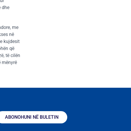
ur
e dhe
endore, me
kses në
e kujdesit
kohën që
ë, të cilën
në mënyrë
ABONOHUNI NË BULETIN