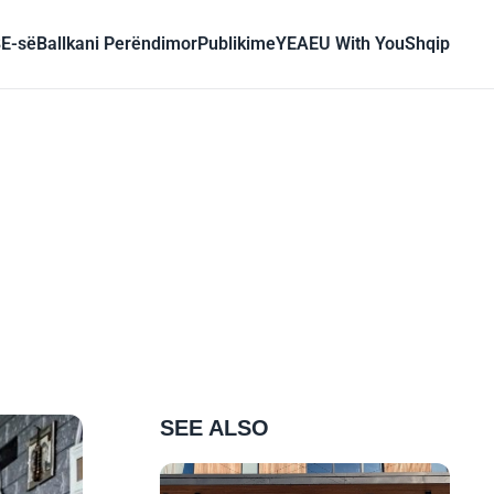
BE-së
Ballkani Perëndimor
Publikime
YEA
EU With You
Shqip
SEE ALSO