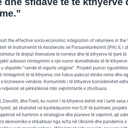
 dhe sfidave të të kthyerve
hme.”
ort the effective socio-economic integration of returnees in the
 të Instrumentit të Asistencës së Paraanëtarësimit (IPA) II, i 
shtetur të drejtat themelore të romëve dhe të kthyerve të tjerë të
jekti adreson riintegrimin e një numri domethënës të të kthyerve
r u shpallën “vende të sigurta origjine”. Projekti punon ngushtës
ë riintegrimit të të kthyerve, me fokus pakicat etnike rome dhe egj
e bizneseve vendore. Komuniteti i të kthyerve konsiderohet edhe
e ndjesisë së përkatësisë mbi veprimtaritë e zhvilluara.
 Devollit, dhe Fierit, ku numri i të kthyerve është më i lartë sesa 
kthyerit, që zbatohet në bashkëpunim me OJF-të partnere, projekti
përisë në hartimin e strategjive dhe planeve të veprimit, që adr
riza ekonomike e shkaktuar nga lufta në Ukrainë dhe pandemia 