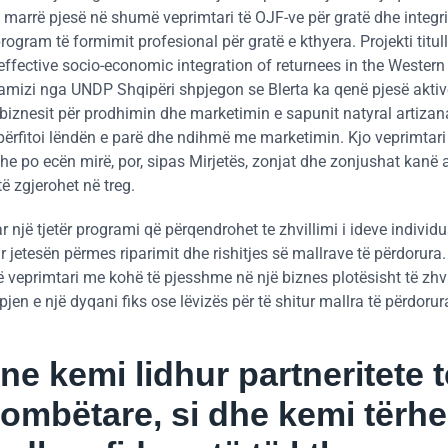
ka marrë pjesë në shumë veprimtari të OJF-ve për gratë dhe integr
rogram të formimit profesional për gratë e kthyera. Projekti titul
effective socio-economic integration of returnees in the Western
Ramizi nga UNDP Shqipëri shpjegon se Blerta ka qenë pjesë akti
 e biznesit për prodhimin dhe marketimin e sapunit natyral artizan
 përfitoi lëndën e parë dhe ndihmë me marketimin. Kjo veprimtari
 dhe po ecën mirë, por, sipas Mirjetës, zonjat dhe zonjushat kanë
 zgjerohet në treg.
 një tjetër programi që përqendrohet te zhvillimi i ideve individu
uar jetesën përmes riparimit dhe rishitjes së mallrave të përdorura
të veprimtari me kohë të pjesshme në një biznes plotësisht të zhvi
jen e një dyqani fiks ose lëvizës për të shitur mallra të përdorur
 ne kemi lidhur partneritete t
ombëtare, si dhe kemi tërh