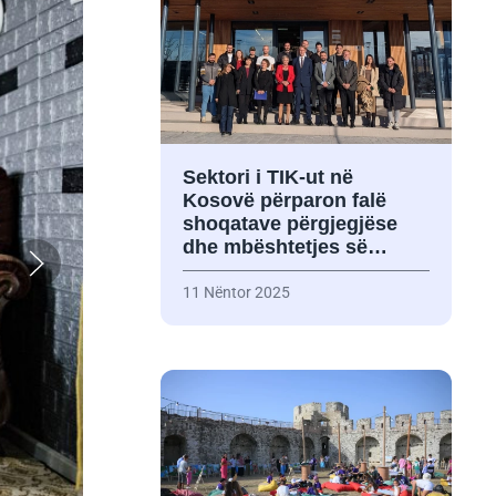
Sektori i TIK-ut në
Kosovë përparon falë
shoqatave përgjegjëse
dhe mbështetjes së…
11 Nëntor 2025