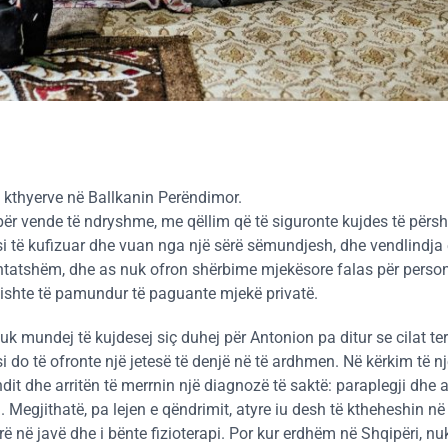
ë kthyerve në Ballkanin Perëndimor.
ëpër vende të ndryshme, me qëllim që të siguronte kujdes të për
si të kufizuar dhe vuan nga një sërë sëmundjesh, dhe vendlindja e
rshtatshëm, dhe as nuk ofron shërbime mjekësore falas për perso
 kishte të pamundur të paguante mjekë privatë.
nuk mundej të kujdesej siç duhej për Antonion pa ditur se cilat te
 do të ofronte një jetesë të denjë në të ardhmen. Në kërkim të n
it dhe arritën të merrnin një diagnozë të saktë: paraplegji dhe a
. Megjithatë, pa lejen e qëndrimit, atyre iu desh të ktheheshin në
rë në javë dhe i bënte fizioterapi. Por kur erdhëm në Shqipëri, nu