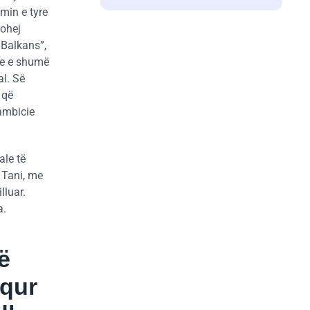
imin e tyre
lohej
 Balkans”,
ve e shumë
al. Së
 që
 ambicie
ale të
. Tani, me
lluar.
a.
ë
equr