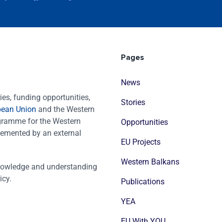
Pages
News
es, funding opportunities,
Stories
pean Union
and the Western
ogramme for the Western
Opportunities
emented by an external
EU Projects
Western Balkans
nowledge and understanding
icy.
Publications
YEA
EU With YOU