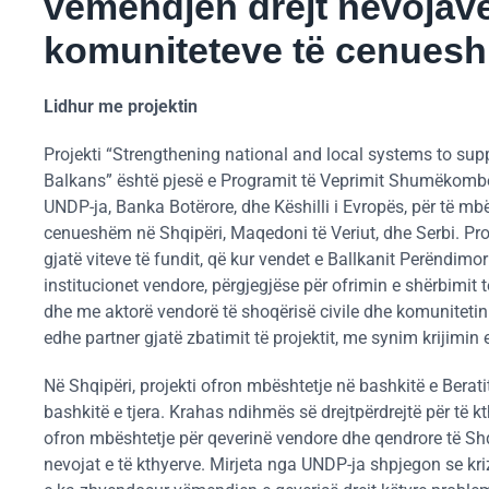
vëmendjen drejt nevojave
komuniteteve të cenues
Lidhur me projektin
Projekti “Strengthening national and local systems to supp
Balkans” është pjesë e Programit të Veprimit Shumëkombësh
UNDP-ja, Banka Botërore, dhe Këshilli i Evropës, për të mbë
cenueshëm në Shqipëri, Maqedoni të Veriut, dhe Serbi. Pro
gjatë viteve të fundit, që kur vendet e Ballkanit Perëndimo
institucionet vendore, përgjegjëse për ofrimin e shërbimit t
dhe me aktorë vendorë të shoqërisë civile dhe komunitetin 
edhe partner gjatë zbatimit të projektit, me synim krijimin 
Në Shqipëri, projekti ofron mbështetje në bashkitë e Beratit,
bashkitë e tjera. Krahas ndihmës së drejtpërdrejtë për të 
ofron mbështetje për qeverinë vendore dhe qendrore të Shqi
nevojat e të kthyerve. Mirjeta nga UNDP-ja shpjegon se k