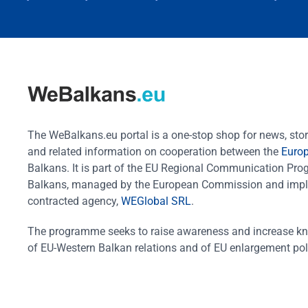
The WeBalkans.eu portal is a one-stop shop for news, stori
and related information on cooperation between the
Euro
Balkans. It is part of the EU Regional Communication Pr
Balkans, managed by the European Commission and impl
contracted agency,
WEGlobal SRL
.
The programme seeks to raise awareness and increase k
of EU-Western Balkan relations and of EU enlargement pol