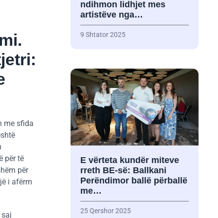
ndihmon lidhjet mes
artistëve nga…
mi.
9 Shtator 2025
etri:
e
n me sfida
është
m
ë për të
E vërteta kundër miteve
jshëm për
rreth BE-së: Ballkani
Perëndimor ballë përballë
jë i afërm
me…
25 Qershor 2025
 saj