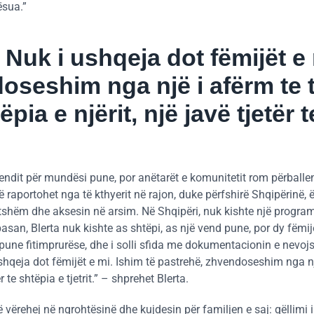
ësua.”
 Nuk i ushqeja dot fëmijët e 
oseshim nga një i afërm te tj
ia e njërit, një javë tjetër t
dit për mundësi pune, por anëtarët e komunitetit rom përballe
 raportohet nga të kthyerit në rajon, duke përfshirë Shqipërinë, 
tshëm dhe aksesin në arsim. Në Shqipëri, nuk kishte një progra
basan, Blerta nuk kishte as shtëpi, as një vend pune, por dy fëmij
jë pune fitimprurëse, dhe i solli sfida me dokumentacionin e nevo
ushqeja dot fëmijët e mi. Ishim të pastrehë, zhvendoseshim nga n
r te shtëpia e tjetrit.” – shprehet Blerta.
ë vërehej në ngrohtësinë dhe kujdesin për familjen e saj: qëllimi i