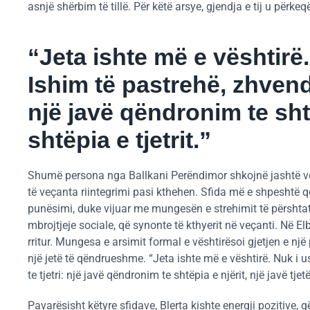
asnjë shërbim të tillë. Për këtë arsye, gjendja e tij u përkeq
“Jeta ishte më e vështirë.
Ishim të pastrehë, zhvend
një javë qëndronim te shtëp
shtëpia e tjetrit.”
Shumë persona nga Ballkani Perëndimor shkojnë jashtë ven
të veçanta riintegrimi pasi kthehen. Sfida më e shpeshtë që
punësimi, duke vijuar me mungesën e strehimit të përshta
mbrojtjeje sociale, që synonte të kthyerit në veçanti. Në El
rritur. Mungesa e arsimit formal e vështirësoi gjetjen e n
një jetë të qëndrueshme. “Jeta ishte më e vështirë. Nuk i 
te tjetri: një javë qëndronim te shtëpia e njërit, një javë tjetë
Pavarësisht këtyre sfidave, Blerta kishte energji pozitive, q