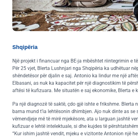
Shqipëria
Një projekt i financuar nga BE-ja mbështet riintegrimin e t
Për 25 vjet, Blerta Lushnjari nga Shqipëria ka udhëtuar n
shëndetësor për djalin e saj. Antonio ka lindur me një aftë
Elbasani, as nuk ka kapacitet për një diagnostikim të pë
aftësi të kufizuara. Me situatën e saj ekonomike, Blerta e
Pa një diagnozë të saktë, çdo gjë ishte e frikshme. Blerta 
barna mund t’ia lehtësonin dhimbjen. Ajo nuk dinte as se si
vëmendjeje më të mirë mjekësore, ata u larguan jashtë vend
kufizuar e lehtë intelektuale, si dhe kujdes të përshtatshëm
“Kur ishim jashtë vendit, mjeku e vizitonte Antonion një he