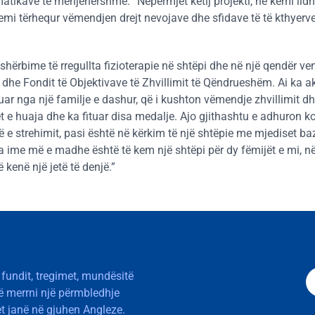
atikave të menjëhershme. “Nëpërmjet këtij projekti, ne kemi lidh
emi tërhequr vëmendjen drejt nevojave dhe sfidave të të kthyerv
 shërbime të rregullta fizioterapie në shtëpi dhe në një qendër v
 dhe Fondit të Objektivave të Zhvillimit të Qëndrueshëm. Ai ka a
ar nga një familje e dashur, që i kushton vëmendje zhvillimit dh
uhët e huaja dhe ka fituar disa medalje. Ajo gjithashtu e adhuron 
 e strehimit, pasi është në kërkim të një shtëpie me mjediset baz
a ime më e madhe është të kem një shtëpi për dy fëmijët e mi, 
 kenë një jetë të denjë.”
 fundit, tregimet, mundësitë
të merrni një përmbledhje
t janë në gjuhen Angleze.