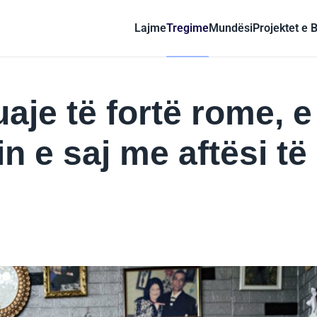
Lajme
Tregime
Mundësi
Projektet e 
uaje të fortë rome, e
in e saj me aftësi të