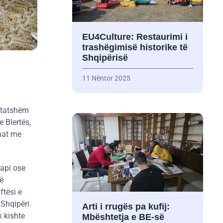
EU4Culture: Restaurimi i
trashëgimisë historike të
Shqipërisë
11 Nëntor 2025
shtatshëm
 Blertës,
nat me
rapi ose
jë
ftësi e
 Shqipëri.
Arti i rrugës pa kufij:
k kishte
Mbështetja e BE-së