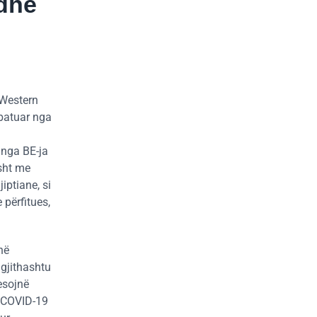
 dhe
 Western
zbatuar nga
 nga BE-ja
isht me
iptiane, si
 përfitues,
në
 gjithashtu
esojnë
e COVID-19