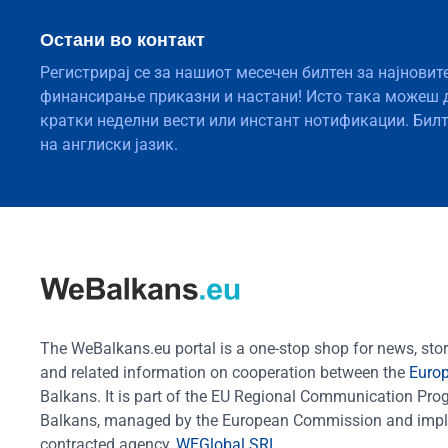
Остани во контакт
Регистрирај се за нашиот месечен билтен за најновит
финансирање приказни и настани! Исто така можеш 
кратки неделни вести или инстант нотификации. Бил
на англиски јазик.
The WeBalkans.eu portal is a one-stop shop for news, stori
and related information on cooperation between the
Euro
Balkans. It is part of the EU Regional Communication Pr
Balkans, managed by the European Commission and impl
contracted agency,
WEGlobal SRL
.