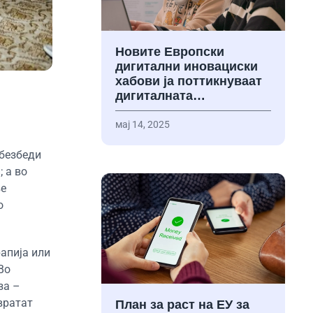
Новите Европски
дигитални иновациски
хабови ја поттикнуваат
дигиталната…
мај 14, 2025
обезбеди
 а во
ње
о
рапија или
Во
за –
вратат
План за раст на ЕУ за