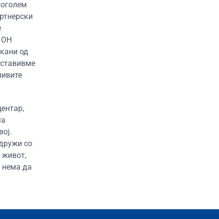
поголем
артнерски
е
 ОН
икани од
оставивме
ливите
центар,
ма
вој.
 дружи со
 живот,
а нема да