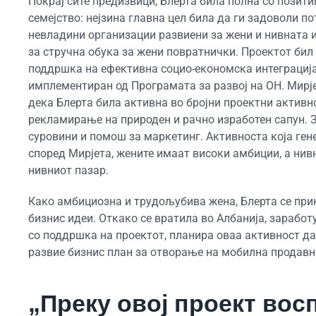
Покрај сите предизвици, Блерта била полна со позити
семејство: нејзина главна цел била да ги задоволи по
невладини организации развиени за жени и нивната и
за стручна обука за жени повратнички. Проектот бил
поддршка на ефективна социо-економска интеграција
имплементиран од Програмата за развој на ОН. Мирје
дека Блерта била активна во бројни проектни активно
рекламирање на природен и рачно изработен сапун. За
суровини и помош за маркетинг. Активноста која гене
според Мирјета, жените имаат високи амбиции, а н
нивниот пазар.
Како амбициозна и трудољубива жена, Блерта се при
бизнис идеи. Откако се вратила во Албанија, зарабо
со поддршка на проектот, планира оваа активност да
развие бизнис план за отворање на мобилна продавни
„Преку овој проект во