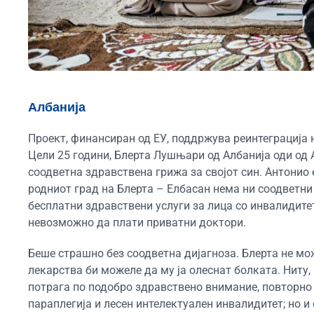
Албанија
Проект, финансиран од ЕУ, поддржува реинтеграција 
Цели 25 години, Блерта Лушњари од Албанија оди од А
соодветна здравствена грижа за својот син. Антонио 
родниот град на Блерта – Елбасан нема ни соодветни
бесплатни здравствени услуги за лица со инвалидитет
невозможно да плати приватни доктори.
Беше страшно без соодветна дијагноза. Блерта не мож
лекарства би можеле да му ја олеснат болката. Ниту,
потрага по подобро здравствено внимание, повторно 
параплегија и лесен интелектуален инвалидитет; но и