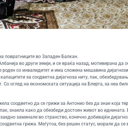
на повратниците во Западен Балкан.
лбанија во други земји, и се враќа назад, мотивирана да 
е роден со инвалидитет и има сложена мешавина дијагнози;
 капацитети за соодветна дијагноза ниту, пак, обезбедува
. Со оглед на економската ситуација на Блерта, за неа бил
ела соодветно да се грижи за Антонио без да знае која те
 пак, знаела како да обезбеди достоен живот во иднината. 
заедно заминале во странство, конечно добивајќи дијагно
 соодветна грижа. Меѓутоа, без решен статус, морале да се 