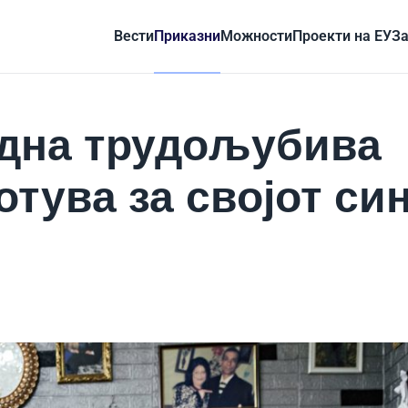
Вести
Приказни
Можности
Проекти на ЕУ
За
една трудољубива
отува за својот си