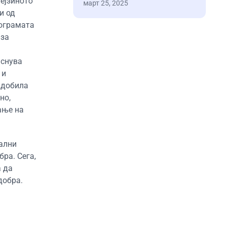
нејзиното
март 25, 2025
и од
рограмата
 за
аснува
 и
 добила
но,
ање на
уални
ра. Сега,
а да
добра.