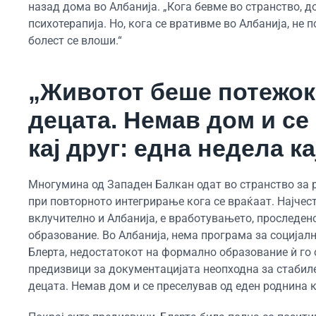
назад дома во Албанија. „Кога бевме во странство, 
психотерапија. Но, кога се вративме во Албанија, не 
болест се влоши.“
„Животот беше потежок.
децата. Немав дом и се
кај друг: една недела кај
Многумина од Западен Балкан одат во странство за 
при повторното интегрирање кога се враќаат. Најчест
вклучително и Албанија, е вработувањето, проследен
образование. Во Албанија, нема програма за социјал
Блерта, недостатокот на формално образование ѝ го
предизвици за документацијата неопходна за стабил
децата. Немав дом и се преселував од еден роднина кај