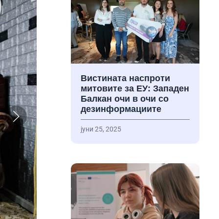
Вистината наспроти
митовите за ЕУ: Западен
Балкан очи в очи со
дезинформациите
јуни 25, 2025