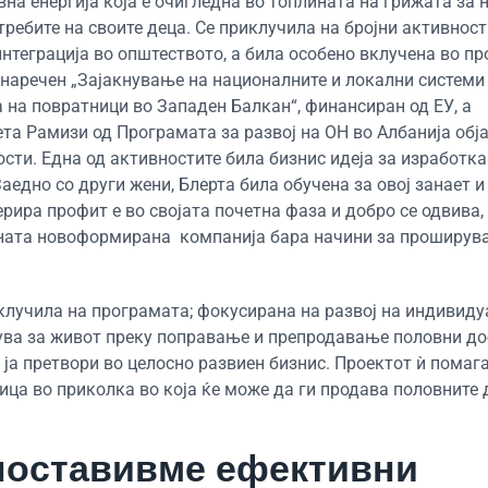
вна енергија која е очигледна во топлината на грижата за 
требите на своите деца. Се приклучила на бројни активност
нтеграција во општеството, а била особено вклучена во п
 наречен „Зајакнување на националните и локални системи
 на повратници во Западен Балкан“, финансиран од ЕУ, а
та Рамизи од Програмата за развој на ОН во Албанија обј
сти. Една од активностите била бизнис идеја за изработка
едно со други жени, Блерта била обучена за овој занает и
рира профит е во својата почетна фаза и добро се одвива, 
ивната новоформирана компанија бара начини за проширув
клучила на програмата; фокусирана на развој на индивид
тува за живот преку поправање и препродавање половни доб
 ја претвори во целосно развиен бизнис. Проектот ѝ помаг
ца во приколка во која ќе може да ги продава половните 
споставивме ефективни