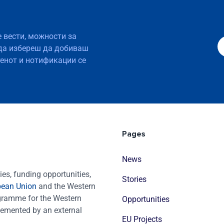
е вести, можности за
да избереш да добиваш
тенот и нотификации се
Pages
News
es, funding opportunities,
Stories
pean Union
and the Western
ogramme for the Western
Opportunities
emented by an external
EU Projects