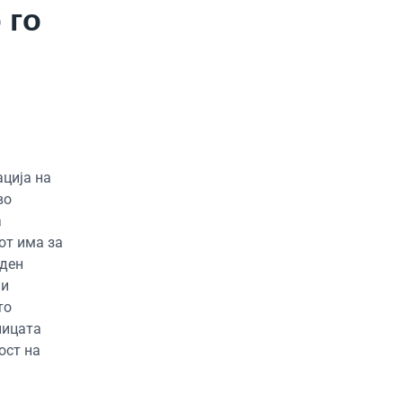
 го
ција на
во
а
от има за
аден
ии
то
ницата
ост на