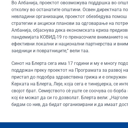
Во Албанија, проектот овозможува поддршка во општи
отколку во останатите општини. Освен директната п
невладини организации, проектот обезбедува помош 
стратегии и акциски планови за одговарање на потреб
Албанија, објаснува дека економската криза предизв
пандемијата КОВИД-19 го пренасочиле вниманието на
ефективни локални и национални партнерства и вним
заедници и повратниците,“ вели таа.
Синот на Блерта сега има 17 години и му е многу по
поддржан преку проектот на Програмата за развој н
пристап до подобра здравствена грижа и е опкружен о
Ќерката на Блерта, Леје, која сега е тинејџерка, се и
својот брат. Семејството сè уште се соочува со борба
кој ќе можат да си го дозволат. Блерта вели: „Најгол
бидам со нив, да бидат организирани и да имаат дос