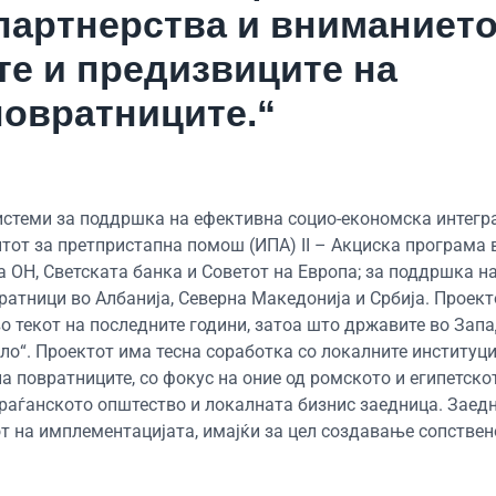
партнерства и вниманието
те и предизвиците на
повратниците.“
истеми за поддршка на ефективна социо-економска интегра
тот за претпристапна помош (ИПА) II – Акциска програма 
а ОН, Светската банка и Советот на Европа; за поддршка н
ратници во Албанија, Северна Македонија и Србија. Проект
во текот на последните години, затоа што државите во Зап
кло“. Проектот има тесна соработка со локалните институц
а повратниците, со фокус на оние од ромското и египетско
граѓанското општество и локалната бизнис заедница. Заед
от на имплементацијата, имајќи за цел создавање сопствен