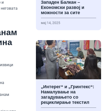
Западен Балкан –
 и
Економски развој и
, неговата
можности за сите
мај 14, 2025
анам
ина
дизвици
 на
„Интерег“ и „Гринтекс“:
Намалување на
ранам
загадувањето со
рециклирање текстил