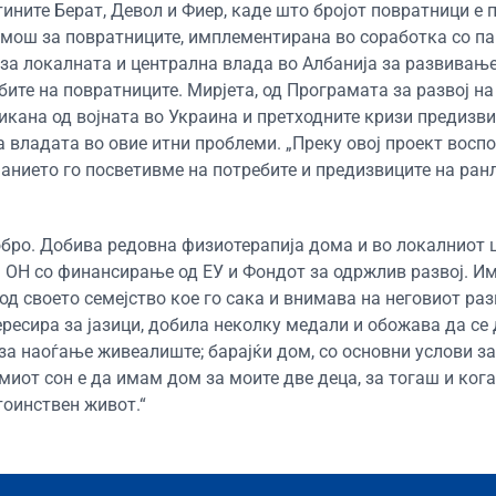
ните Берат, Девол и Фиер, каде што бројот повратници е 
омош за повратниците, имплементирана во соработка со п
за локалната и централна влада во Албанија за развивањ
ите на повратниците. Мирјета, од Програмата за развој на
икана од војната во Украина и претходните кризи предизв
 владата во овие итни проблеми. „Преку овој проект восп
анието го посветивме на потребите и предизвиците на ран
добро. Добива редовна физиотерапија дома и во локалниот 
а ОН со финансирање од ЕУ и Фондот за одржлив развој. И
д своето семејство кое го сака и внимава на неговиот раз
нтересира за јазици, добила неколку медали и обожава да се
 за наоѓање живеалиште; барајќи дом, со основни услови за
емиот сон е да имам дом за моите две деца, за тогаш и ког
тоинствен живот.“