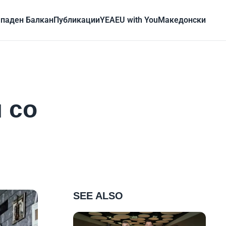
паден Балкан
Публикации
YEA
EU with You
Mакедонски
н со
SEE ALSO