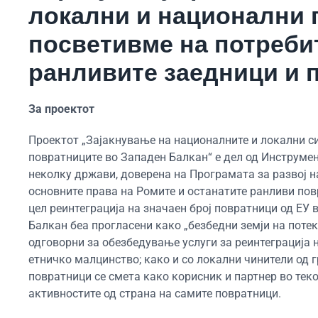
локални и национални 
посветивме на потреби
ранливите заедници и 
За проектот
Проектот „Зајакнување на националните и локални с
повратниците во Западен Балкан“ е дел од Инструмен
неколку држави, доверена на Програмата за развој н
основните права на Ромите и останатите ранливи пов
цел реинтеграција на значаен број повратници од ЕУ 
Балкан беа прогласени како „безбедни земји на поте
одговорни за обезбедување услуги за реинтеграција н
етничко малцинство; како и со локални чинители од 
повратници се смета како корисник и партнер во тек
активностите од страна на самите повратници.