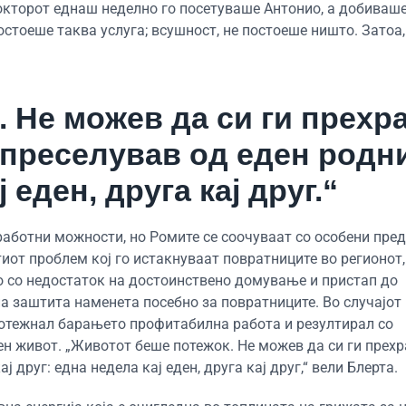
докторот еднаш неделно го посетуваше Антонио, а добиваше
постоеше таква услуга; всушност, не постоеше ништо. Затоа
 Не можев да си ги прехр
 преселував од еден родн
 еден, друга кај друг.“
работни можности, но Ромите се соочуваат со особени пре
иот проблем кој го истакнуваат повратниците во регионот,
о со недостаток на достоинствено домување и пристап до
на заштита наменета посебно за повратниците. Во случајот
 отежнал барањето профитабилна работа и резултирал со
ен живот. „Животот беше потежок. Не можев да си ги прех
 друг: една недела кај еден, друга кај друг,“ вели Блерта.