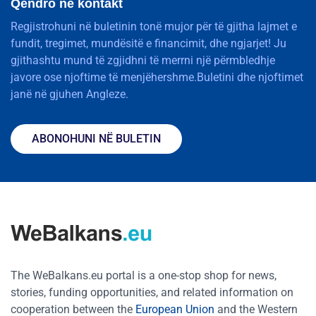
Qëndro në kontakt
Regjistrohuni në buletinin tonë mujor për të gjitha lajmet e
fundit, tregimet, mundësitë e financimit, dhe ngjarjet! Ju
gjithashtu mund të zgjidhni të merrni një përmbledhje
javore ose njoftime të menjëhershme.Buletini dhe njoftimet
janë në gjuhen Angleze.
ABONOHUNI NË BULETIN
The WeBalkans.eu portal is a one-stop shop for news,
stories, funding opportunities, and related information on
cooperation between the
European Union
and the Western