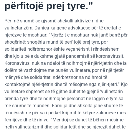
përfitojë prej tyre.”
Për më shumë se gjysmë shekulli aktivizëm dhe
vullnetarizëm, Danica ka qenë advokuese për të drejtat e
njerëzve të moshuar: “Njerëzit e moshuar nuk janë barrë për
shoqërinë: shoqëria mund të përfitojë prej tyre, por
solidariteti ndërbreznor është veçanërisht i rëndësishëm
dhe kjo u bë e dukshme gjatë pandemisë së koronavirusit.
Koronavirusi nuk na ndaloi të ndihmojmë njëri-tjetrin dhe ia
dolëm të vazhdojmë me punën vullnetare, por në një tjetër
mënyrë dhe solidariteti ndërbreznor na ndihmoi të
kontaktojmë njëri-tjetrin dhe të mësojmë nga njëri-tjetri.” Kjo
vullnetare shprehet se të gjithë duhet të gjejnë ‘vullnetarin
brenda tyre’ dhe të ndihmojnë personat në lagjen e tyre sa
më shumë të munden. Familja dhe shkolla janë shumë të
rëndësishme për sa i përket krijimit të këtyre zakoneve mes
fëmijëve dhe të rinjve: “Mendoj se duhet të bëhen mësime
rreth vullnetarizmit dhe solidaritetit dhe se njerëzit duhet të