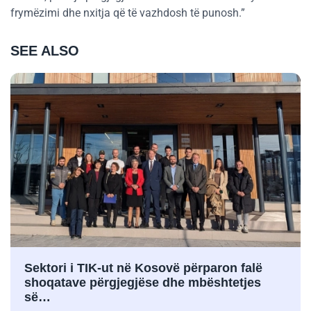
frymëzimi dhe nxitja që të vazhdosh të punosh.”
SEE ALSO
Sektori i TIK-ut në Kosovë përparon falë
shoqatave përgjegjëse dhe mbështetjes
së…