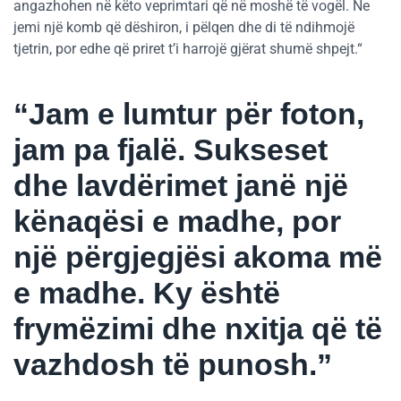
angazhohen në këto veprimtari që në moshë të vogël. Ne
jemi një komb që dëshiron, i pëlqen dhe di të ndihmojë
tjetrin, por edhe që priret t’i harrojë gjërat shumë shpejt.“
“Jam e lumtur për foton,
jam pa fjalë. Sukseset
dhe lavdërimet janë një
kënaqësi e madhe, por
një përgjegjësi akoma më
e madhe. Ky është
frymëzimi dhe nxitja që të
vazhdosh të punosh.”