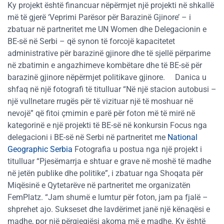
Ky projekt është financuar nëpërmjet një projekti në shkallë
më të gjerë ‘Veprimi Parësor për Barazinë Gjinore’ – i
zbatuar në partneritet me UN Women dhe Delegacionin e
BE-së në Serbi – që synon të forcojë kapacitetet
administrative për barazinë gjinore dhe të sjellë përparime
në zbatimin e angazhimeve kombëtare dhe të BE-së për
barazinë gjinore nëpërmjet politikave gjinore.
Danica u
shfaq në një fotografi të titulluar “Në një stacion autobusi –
një vullnetare rrugës për të vizituar një të moshuar në
nevojë” që fitoi çmimin e parë për foton më të mirë në
kategorinë e një projekti të BE-së në konkursin Focus nga
delegacioni i BE-së në Serbi në partneritet me
National
Geographic Serbia
Fotografia u postua nga një projekt i
titulluar “Pjesëmarrja e shtuar e grave në moshë të madhe
në jetën publike dhe politike”, i zbatuar nga Shoqata për
Miqësinë e Qytetarëve në partneritet me organizatën
FemPlatz. “Jam shumë e lumtur për foton, jam pa fjalë –
shprehet ajo. Sukseset dhe lavdërimet janë një kënaqësi e
madhe, por një përgjegjësi akoma më e madhe. Ky është