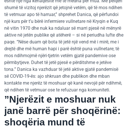
është një nga kënaqësitë më të mëdha për mua. Më pëlqen
shumë të vizitoj njerëzit që jetojnë vetëm, që të mos ndihen
të vetmuar apo të harruar,” shprehet Danica, që përfundoi
një kurs për t’u bërë infermiere vullnetare në Kryqin e Kuq
në vitin 1970 dhe nuk ka ndaluar së marri pjesë në mënyrë
aktive në jetën publike që atëherë – si në periudha lufte dhe
paqe. “Nëse duam që bota të jetë një vend më i mirë, me i
drejtë dhe më human hapi i parë është puna vullnetare; të
mos ndihmojmë njëri-tjetrin vetëm gjatë pandemive ose
përmbytjeve. Duhet të jetë pjesë e përditshme e jetëve
tona.” Danica ka vazhduar të jetë aktive gjatë pandemisë
së COVID-19-ës: ajo shkruan dhe publikon dhe mban
kontakte me njerëz të moshuar që kanë nevojë për ndihmë,
që ndihen të vetmuar ose te refuzuar nga komuniteti.
”Njerëzit e moshuar nuk
janë barrë për shoqërinë:
shoqëria mund të