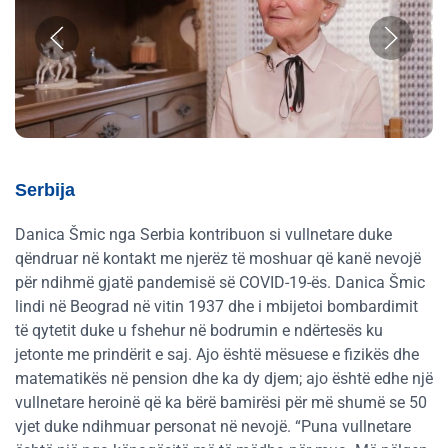
Serbija
Danica Šmic nga Serbia kontribuon si vullnetare duke
qëndruar në kontakt me njerëz të moshuar që kanë nevojë
për ndihmë gjatë pandemisë së COVID-19-ës. Danica Šmic
lindi në Beograd në vitin 1937 dhe i mbijetoi bombardimit
të qytetit duke u fshehur në bodrumin e ndërtesës ku
jetonte me prindërit e saj. Ajo është mësuese e fizikës dhe
matematikës në pension dhe ka dy djem; ajo është edhe një
vullnetare heroinë që ka bërë bamirësi për më shumë se 50
vjet duke ndihmuar personat në nevojë. “Puna vullnetare