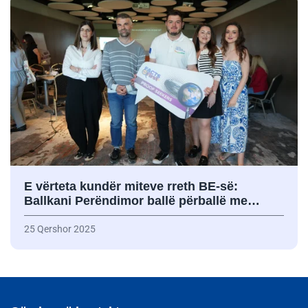
E vërteta kundër miteve rreth BE-së:
Ballkani Perëndimor ballë përballë me…
25 Qershor 2025