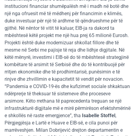
institucioni financiar shumëpalësh më i madh në botë dhe
një nga ofruesit më të mëdhenj për financimin e klimës,
duke investuar për një të ardhme të qëndrueshme për të
gjithë. Në nëntor të vitit të kaluar, EIB-ja ra dakord ta
mbështesë këtë projekt me një hua prej 65 milionë Eurosh.
Projekti është duke modernizuar shkollat fillore dhe të
mesme në Serbi me pajisje të reja dhe lidhje digjitale. Në
këtë mënyrë, investimi i EIB-së do të mbështesë strategjinë
kombëtare të arsimit të Serbisë dhe do të kontribuojë për
rritjen ekonomike dhe të prodhimtarisë, punësimin e të
rinjve dhe zhvillimin e kapacitetit të vendit për novacion.
“Pandemia e COVID-19-ës dhe kufizimet sociale shkaktuan
ndërprerje të theksuar të sistemeve dhe proceseve
arsimore. Këto rrethana të paprecedenta treguan se një
infrastrukturë digjitale më e mirë përmirëson efektshmërinë
e shkollës në raste emergjence”, tha
Isabelle Stoffel
,
Përgjegjësja e Lartë e Huave e EIB-së, e cila punoi për
marrëveshjen. Milan Dobrijević drejton departamentin e