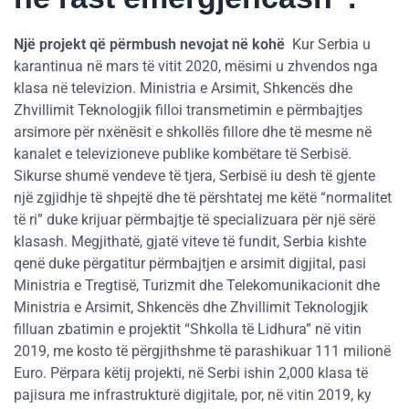
Një projekt që përmbush nevojat në kohë
Kur Serbia u
karantinua në mars të vitit 2020, mësimi u zhvendos nga
klasa në televizion. Ministria e Arsimit, Shkencës dhe
Zhvillimit Teknologjik filloi transmetimin e përmbajtjes
arsimore për nxënësit e shkollës fillore dhe të mesme në
kanalet e televizioneve publike kombëtare të Serbisë.
Sikurse shumë vendeve të tjera, Serbisë iu desh të gjente
një zgjidhje të shpejtë dhe të përshtatej me këtë “normalitet
të ri” duke krijuar përmbajtje të specializuara për një sërë
klasash. Megjithatë, gjatë viteve të fundit, Serbia kishte
qenë duke përgatitur përmbajtjen e arsimit digjital, pasi
Ministria e Tregtisë, Turizmit dhe Telekomunikacionit dhe
Ministria e Arsimit, Shkencës dhe Zhvillimit Teknologjik
filluan zbatimin e projektit “Shkolla të Lidhura” në vitin
2019, me kosto të përgjithshme të parashikuar 111 milionë
Euro. Përpara këtij projekti, në Serbi ishin 2,000 klasa të
pajisura me infrastrukturë digjitale, por, në vitin 2019, ky