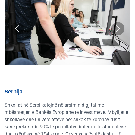
Serbija
Shkollat në Serbi kalojnë në arsimin digjital me
mbështetjen e Bankës Evropiane të Investimeve. Mbylljet e
shkollave dhe universiteteve për shkak të koronavirusit
kanë prekur mbi 90% të popullatës botërore të studentëve
dhe nxënësve në 194 vende. Qeverive u është dashur të