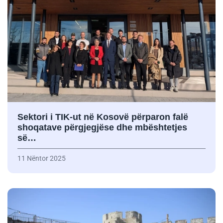
Sektori i TIK-ut në Kosovë përparon falë
shoqatave përgjegjëse dhe mbështetjes
së…
11 Nëntor 2025