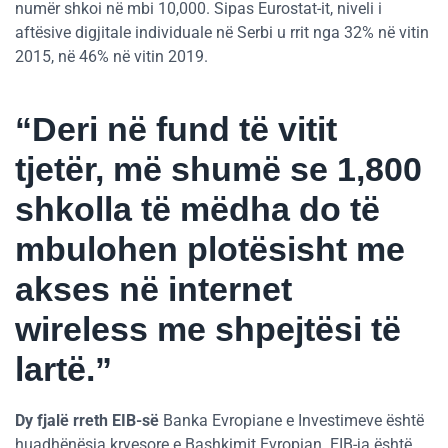
numër shkoi në mbi 10,000. Sipas Eurostat-it, niveli i
aftësive digjitale individuale në Serbi u rrit nga 32% në vitin
2015, në 46% në vitin 2019.
“Deri në fund të vitit
tjetër, më shumë se 1,800
shkolla të mëdha do të
mbulohen plotësisht me
akses në internet
wireless me shpejtësi të
lartë.”
Dy fjalë rreth EIB-së
Banka Evropiane e Investimeve është
huadhënësja kryesore e Bashkimit Evropian. EIB-ja është