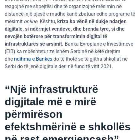
reagojnë me shpejtësi dhe të organizojnë mësimin në
distancë; një pjesë e madhe kanë zbatuar edhe programe të
mësimit
online
. Kështu,
kriza ka vënë në dukje ndarjen
digjitale, si ndërmjet vendeve, dhe brenda tyre, si dhe
nevojën botërore për transformimin digjital të
infrastrukturës së arsimit.
Banka Evropiane e Investimeve
(EIB) ka mbështetur zellshëm Serbinë në këtë drejtim
dhe
ndihma e Bankës
do të thotë se të gjitha shkollat në
Serbi do të jenë digjitale deri në fund të vitit 2021.
“Një infrastrukturë
digjitale më e mirë
përmirëson
efektshmërinë e shkollës
në rast emergjencash”.