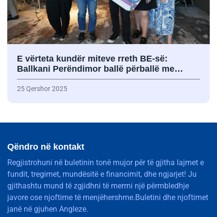
E vërteta kundër miteve rreth BE-së:
Ballkani Perëndimor ballë përballë me…
25 Qershor 2025
Qëndro në kontakt
Regjistrohuni në buletinin tonë mujor për të gjitha lajmet e
fundit, tregimet, mundësitë e financimit, dhe ngjarjet! Ju
gjithashtu mund të zgjidhni të merrni një përmbledhje
javore ose njoftime të menjëhershme.Buletini dhe njoftimet
janë në gjuhen Angleze.