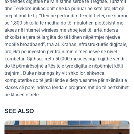
axhendës digjitale në Ministrinë serbe të Tregtisë, Turizmit
dhe Telekomunikacionit dhe ka punuar në këtë projekt që
prej fillimit të tij. “Deri në përfundim të vitit tjetër, më shumë
se 1,800 shkolla të mëdha do të mbulohen plotësisht me
akses në internet wireless me shpejtësi të lartë, ndërsa
shkollat e tjera të largëta do të lidhen nëpërmjet njësive
mobile broadband”, tha ai. Krahas infrastrukturës digjitale,
projekti po investon për trajnimin e mësuesve në nivel
kombëtar. Gjithsej, rreth 50,000 mësues nga i gjithë vendi
do të përmirësojnë aftësitë e tyre digjitale nëpërmjet këtij
trajnimi. Duke nisur nga ky vit shkollor, shkenca
kompjuterike do të jetë lëndë e detyrueshme për nxënësit e
klasës së parë, ndërsa lënda e programimit do të përfshihet
në klasën e tretë.
SEE ALSO