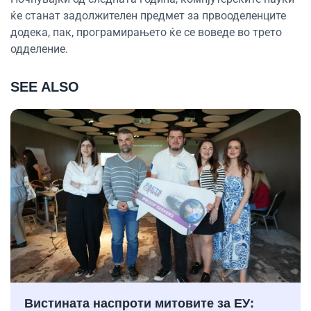
ќе станат задолжителен предмет за првооделенците
додека, пак, програмирањето ќе се воведе во трето
одделение.
SEE ALSO
Вистината наспроти митовите за ЕУ: