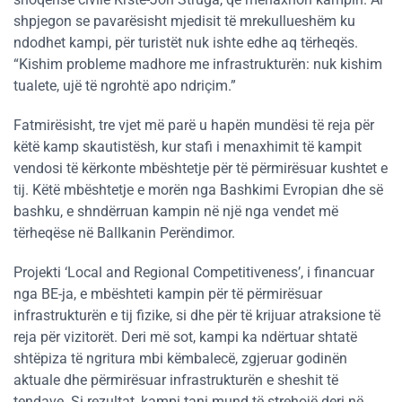
shpjegon se pavarësisht mjedisit të mrekullueshëm ku
ndodhet kampi, për turistët nuk ishte edhe aq tërheqës.
“Kishim probleme madhore me infrastrukturën: nuk kishim
tualete, ujë të ngrohtë apo ndriçim.”
Fatmirësisht, tre vjet më parë u hapën mundësi të reja për
këtë kamp skautistësh, kur stafi i menaxhimit të kampit
vendosi të kërkonte mbështetje për të përmirësuar kushtet e
tij. Këtë mbështetje e morën nga Bashkimi Evropian dhe së
bashku, e shndërruan kampin në një nga vendet më
tërheqëse në Ballkanin Perëndimor.
Projekti ‘Local and Regional Competitiveness’, i financuar
nga BE-ja, e mbështeti kampin për të përmirësuar
infrastrukturën e tij fizike, si dhe për të krijuar atraksione të
reja për vizitorët. Deri më sot, kampi ka ndërtuar shtatë
shtëpiza të ngritura mbi këmbalecë, zgjeruar godinën
aktuale dhe përmirësuar infrastrukturën e sheshit të
tendave. Si rezultat, kampi tani mund të strehojë deri në