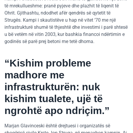
të mrekullueshme: pranë pyjeve dhe plazhit të liqenit të
Ohrit. Gjithashtu, ndodhet afër qendrës së qytetit të
Strugës. Kampi i skautistëve u hap në vitet ‘70 me një
infrastrukturë shumë të thjeshtë dhe investimi i parë shtesë
u bë vetëm në vitin 2003, kur bashkia financoi ndërtimin e
godinës së parë prej betoni me tetë dhoma.
“Kishim probleme
madhore me
infrastrukturën: nuk
kishim tualete, ujë të
ngrohtë apo ndriçim.”
Marjan Glavinceski është drejtuesi i organizatës së
shoqërisë civile Krste-Jon Struga, që menaxhon kampin. Ai