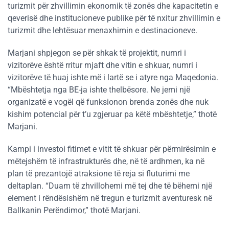
turizmit për zhvillimin ekonomik të zonës dhe kapacitetin e
qeverisë dhe institucioneve publike për të nxitur zhvillimin e
turizmit dhe lehtësuar menaxhimin e destinacioneve.
Marjani shpjegon se për shkak të projektit, numri i
vizitorëve është rritur mjaft dhe vitin e shkuar, numri i
vizitorëve të huaj ishte më i lartë se i atyre nga Maqedonia.
“Mbështetja nga BE-ja ishte thelbësore. Ne jemi një
organizatë e vogël që funksionon brenda zonës dhe nuk
kishim potencial për t’u zgjeruar pa këtë mbështetje,” thotë
Marjani.
Kampi i investoi fitimet e vitit të shkuar për përmirësimin e
mëtejshëm të infrastrukturës dhe, në të ardhmen, ka në
plan të prezantojë atraksione të reja si fluturimi me
deltaplan. “Duam të zhvillohemi më tej dhe të bëhemi një
element i rëndësishëm në tregun e turizmit aventuresk në
Ballkanin Perëndimor,” thotë Marjani.