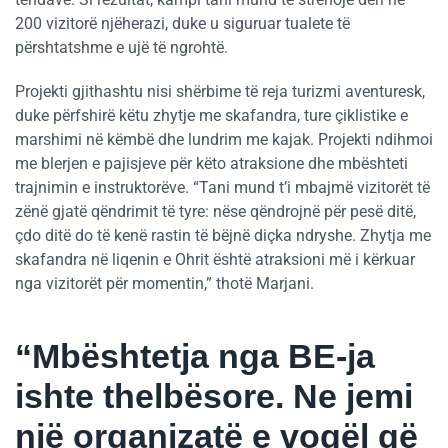
200 vizitorë njëherazi, duke u siguruar tualete të
përshtatshme e ujë të ngrohtë.
Projekti gjithashtu nisi shërbime të reja turizmi aventuresk,
duke përfshirë këtu zhytje me skafandra, ture çiklistike e
marshimi në këmbë dhe lundrim me kajak. Projekti ndihmoi
me blerjen e pajisjeve për këto atraksione dhe mbështeti
trajnimin e instruktorëve. “Tani mund t’i mbajmë vizitorët të
zënë gjatë qëndrimit të tyre: nëse qëndrojnë për pesë ditë,
çdo ditë do të kenë rastin të bëjnë diçka ndryshe. Zhytja me
skafandra në liqenin e Ohrit është atraksioni më i kërkuar
nga vizitorët për momentin,” thotë Marjani.
“Mbështetja nga BE-ja
ishte thelbësore. Ne jemi
një organizatë e vogël që