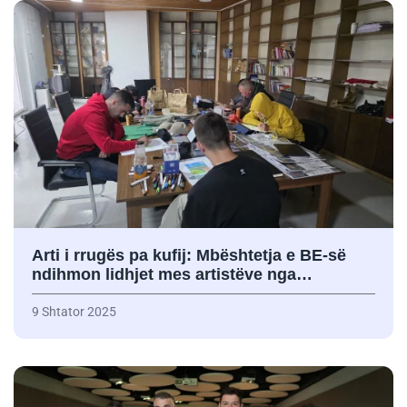
Arti i rrugës pa kufij: Mbështetja e BE-së
ndihmon lidhjet mes artistëve nga…
9 Shtator 2025