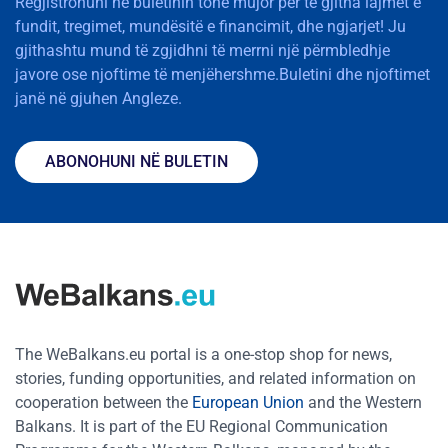
Regjistrohuni në buletinin tonë mujor për të gjitha lajmet e
fundit, tregimet, mundësitë e financimit, dhe ngjarjet! Ju
gjithashtu mund të zgjidhni të merrni një përmbledhje
javore ose njoftime të menjëhershme.Buletini dhe njoftimet
janë në gjuhen Angleze.
ABONOHUNI NË BULETIN
The WeBalkans.eu portal is a one-stop shop for news,
stories, funding opportunities, and related information on
cooperation between the
European Union
and the Western
Balkans. It is part of the EU Regional Communication