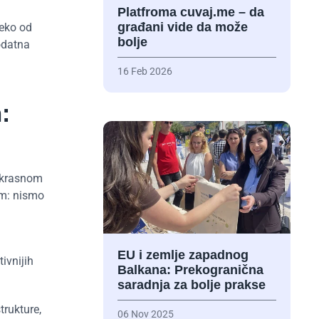
Platfroma cuvaj.me – da
građani vide da može
leko od
bolje
odatna
16 Feb 2026
:
rekrasnom
om: nismo
EU i zemlje zapadnog
ivnijih
Balkana: Prekogranična
saradnja za bolje prakse
trukture,
06 Nov 2025