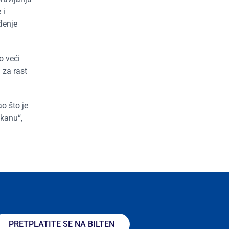
 i
đenje
o veći
 za rast
o što je
lkanu“,
PRETPLATITE SE NA BILTEN