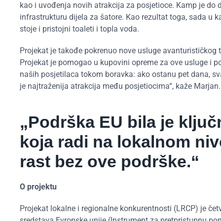
kao i uvođenja novih atrakcija za posjetioce. Kamp je do 
infrastrukturu dijela za šatore. Kao rezultat toga, sada 
stoje i pristojni toaleti i topla voda.
Projekat je takođe pokrenuo nove usluge avanturističkog tur
Projekat je pomogao u kupovini opreme za ove usluge i 
naših posjetilaca tokom boravka: ako ostanu pet dana, sv
je najtraženija atrakcija među posjetiocima“, kaže Marjan.
„Podrška EU bila je ključ
koja radi na lokalnom niv
rast bez ove podrške.“
O projektu
Projekat lokalne i regionalne konkurentnosti (LRCP) je čet
sredstava Evropske unije (Instrument za pretpristupnu pomoć