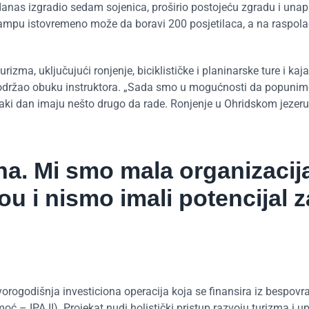
danas izgradio sedam sojenica, proširio postojeću zgradu i unapr
u kampu istovremeno može da boravi 200 posjetilaca, a na raspol
izma, uključujući ronjenje, biciklističke i planinarske ture i kaj
podržao obuku instruktora. „Sada smo u mogućnosti da popunim
aki dan imaju nešto drugo da rade. Ronjenje u Ohridskom jezeru
na. Mi smo mala organizacij
ou i nismo imali potencijal z
vorogodišnja investiciona operacija koja se finansira iz bespovr
 – IPA II). Projekat nudi holistički pristup razvoju turizma i up