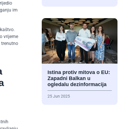
ijedio
aganju im
akaštvo.
o vrijeme
 trenutno
a
Istina protiv mitova o EU:
Zapadni Balkan u
a
ogledalu dezinformacija
25 Jun 2025
atnih
ravljanju