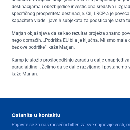
destinacijama i obezbijediće investiciona sredstva i izgrad
specifičnog prosperiteta destinacije. Cilj LRCP-a je pov
kapaciteta vlade i javnih subjekata za podsticanje rasta t
Marjan objašnjava da se kao rezultat projekta znatno poveća
nego domaćih. „Podrška EU bila je ključna. Mi smo mala or
bez ove podrške“, kaže Marjan.
Kamp je uložio prošlogodišnju zaradu u dalje unaprjeđivanj
paraglajding. „Želimo da se dalje razvijamo i postanemo 
kaže Marjan.
Ostanite u kontaktu
Prijavite se za naš mesečni bilten za sve najnovije vesti, 