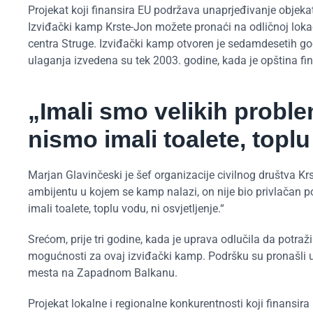
Projekat koji finansira EU podržava unaprjeđivanje objek
Izviđački kamp Krste-Jon možete pronaći na odličnoj lokaci
centra Struge. Izviđački kamp otvoren je sedamdesetih go
ulaganja izvedena su tek 2003. godine, kada je opština fi
„Imali smo velikih proble
nismo imali toalete, toplu
Marjan Glavinčeski je šef organizacije civilnog društva 
ambijentu u kojem se kamp nalazi, on nije bio privlačan p
imali toalete, toplu vodu, ni osvjetljenje.“
Srećom, prije tri godine, kada je uprava odlučila da potraž
mogućnosti za ovaj izviđački kamp. Podršku su pronašli u E
mesta na Zapadnom Balkanu.
Projekat lokalne i regionalne konkurentnosti koji finansira