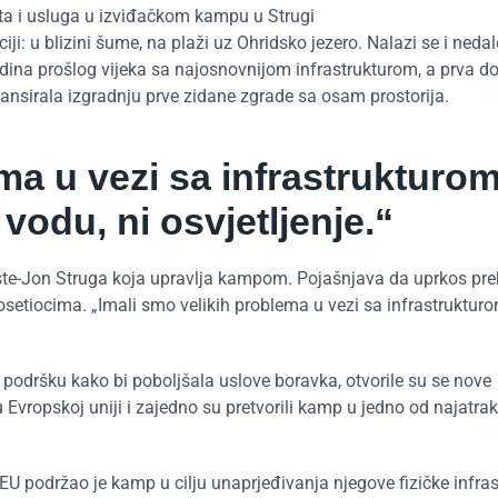
ata i usluga u izviđačkom kampu u Strugi
ji: u blizini šume, na plaži uz Ohridsko jezero. Nalazi se i neda
dina prošlog vijeka sa najosnovnijom infrastrukturom, a prva d
nansirala izgradnju prve zidane zgrade sa osam prostorija.
ma u vezi sa infrastrukturom
 vodu, ni osvjetljenje.“
Krste-Jon Struga koja upravlja kampom. Pojašnjava da uprkos p
osetiocima. „Imali smo velikih problema u vezi sa infrastruktur
i podršku kako bi poboljšala uslove boravka, otvorile su se nove
vropskoj uniji i zajedno su pretvorili kamp u jedno od najatrakt
 EU podržao je kamp u cilju unaprjeđivanja njegove fizičke infras