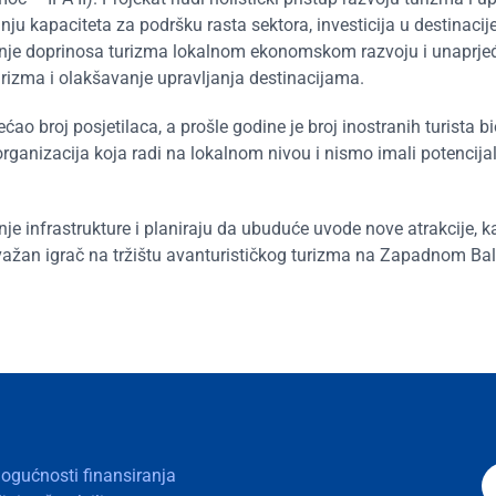
nju kapaciteta za podršku rasta sektora, investicija u destinacije
ećanje doprinosa turizma lokalnom ekonomskom razvoju i unaprje
urizma i olakšavanje upravljanja destinacijama.
o broj posjetilaca, a prošle godine je broj inostranih turista bi
ganizacija koja radi na lokalnom nivou i nismo imali potencijal
e infrastrukture i planiraju da ubuduće uvode nove atrakcije, ka
važan igrač na tržištu avanturističkog turizma na Zapadnom Ba
mogućnosti finansiranja