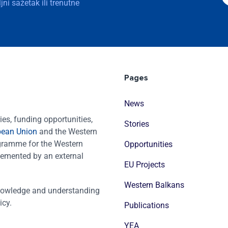
ni sažetak ili trenutne
Pages
News
es, funding opportunities,
Stories
pean Union
and the Western
ogramme for the Western
Opportunities
emented by an external
EU Projects
Western Balkans
nowledge and understanding
icy.
Publications
YEA