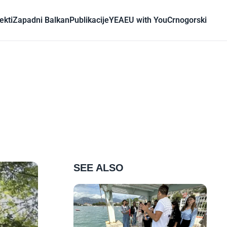
ekti
Zapadni Balkan
Publikacije
YEA
EU with You
Crnogorski
SEE ALSO