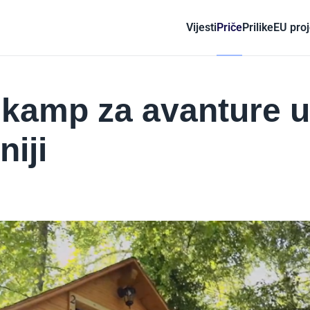
Vijesti
Priče
Prilike
EU proj
 kamp za avanture u
iji