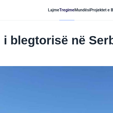
Lajme
Tregime
Mundësi
Projektet e 
i blegtorisë në Ser