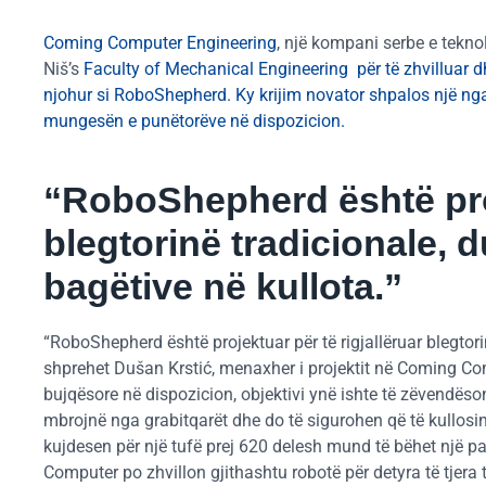
Coming Computer Engineering
, një kompani serbe e tekno
Niš’s
Faculty of Mechanical Engineering për të zhvilluar d
njohur si RoboShepherd. Ky krijim novator shpalos një nga 
mungesën e punëtorëve në dispozicion.
“RoboShepherd është proj
blegtorinë tradicionale, 
bagëtive në kullota.”
“RoboShepherd është projektuar për të rigjallëruar blegtori
shprehet Dušan Krstić, menaxher i projektit në Coming Co
bujqësore në dispozicion, objektivi ynë ishte të zëvendësoni
mbrojnë nga grabitqarët dhe do të sigurohen që të kullosin 
kujdesen për një tufë prej 620 delesh mund të bëhet një pa
Computer po zhvillon gjithashtu robotë për detyra të tjera t