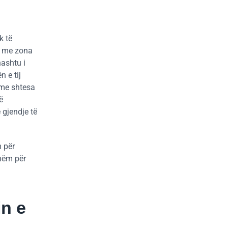
k të
et me zona
hashtu i
 e tij
 me shtesa
ë
 gjendje të
m për
shëm për
in e