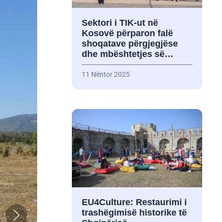
Sektori i TIK-ut në
Kosovë përparon falë
shoqatave përgjegjëse
dhe mbështetjes së…
11 Nëntor 2025
EU4Culture: Restaurimi i
trashëgimisë historike të