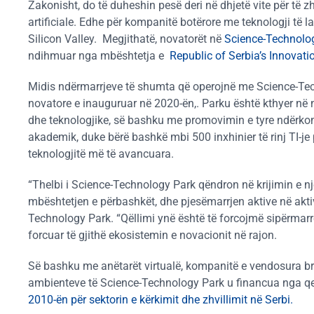
Zakonisht, do të duheshin pesë deri në dhjetë vite për të zh
artificiale. Edhe për kompanitë botërore me teknologji të l
Silicon Valley. Megjithatë, novatorët në
Science-Technolo
ndihmuar nga mbështetja e
Republic of Serbia’s Innovat
Midis ndërmarrjeve të shumta që operojnë me Science-Tec
novatore e inauguruar në 2020-ën,. Parku është kthyer në 
dhe teknologjike, së bashku me promovimin e tyre ndërko
akademik, duke bërë bashkë mbi 500 inxhinier të rinj TI-je 
teknologjitë më të avancuara.
“Thelbi i Science-Technology Park qëndron në krijimin e n
mbështetjen e përbashkët, dhe pjesëmarrjen aktive në aktiv
Technology Park. “Qëllimi ynë është të forcojmë sipërmarrë
forcuar të gjithë ekosistemin e novacionit në rajon.
Së bashku me anëtarët virtualë, kompanitë e vendosura br
ambienteve të Science-Technology Park u financua nga qe
2010-ën për sektorin e kërkimit dhe zhvillimit në Serbi.