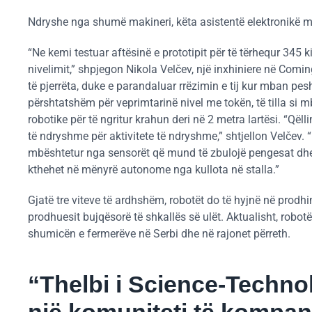
Ndryshe nga shumë makineri, këta asistentë elektronikë mu
“Ne kemi testuar aftësinë e prototipit për të tërhequr 345
nivelimit,” shpjegon Nikola Velčev, një inxhiniere në Comi
të pjerrëta, duke e parandaluar rrëzimin e tij kur mban pe
përshtatshëm për veprimtarinë nivel me tokën, të tilla si m
robotike për të ngritur krahun deri në 2 metra lartësi. “Që
të ndryshme për aktivitete të ndryshme,” shtjellon Velčev. “
mbështetur nga sensorët që mund të zbulojë pengesat dhe t
kthehet në mënyrë autonome nga kullota në stalla.”
Gjatë tre viteve të ardhshëm, robotët do të hyjnë në prodhi
prodhuesit bujqësorë të shkallës së ulët. Aktualisht, robotë
shumicën e fermerëve në Serbi dhe në rajonet përreth.
“Thelbi i Science-Techno
një komuniteti të kompani