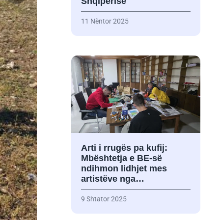
Shqipërisë
11 Nëntor 2025
Arti i rrugës pa kufij:
Mbështetja e BE-së
ndihmon lidhjet mes
artistëve nga…
9 Shtator 2025