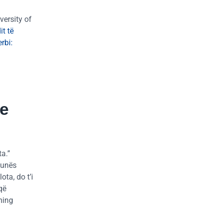
versity of
t të
rbi:
 e
ta.”
punës
ota, do t’i
që
ming