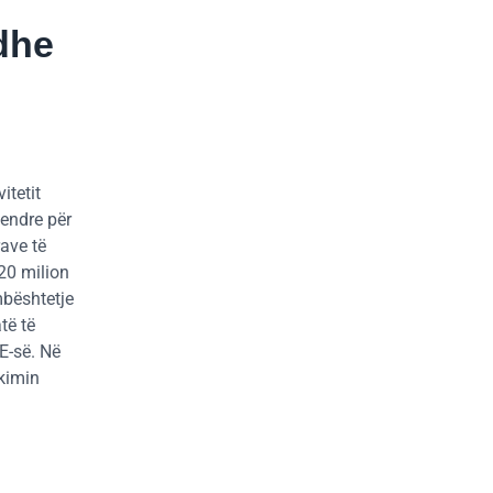
dhe
itetit
qendre për
ave të
420 milion
mbështetje
të të
E-së. Në
hkimin