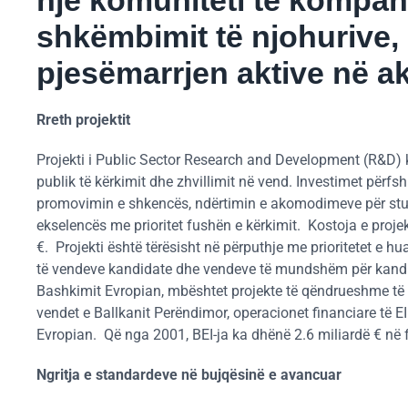
shkëmbimit të njohurive,
pjesëmarrjen aktive në ak
Rreth projektit
Projekti i Public Sector Research and Development (R&D) ka
publik të kërkimit dhe zhvillimit në vend. Investimet përfsh
promovimin e shkencës, ndërtimin e akomodimeve për stude
ekselencës me prioritet fushën e kërkimit. Kostoja e projekt
€. Projekti është tërësisht në përputhje me prioritetet e h
të vendeve kandidate dhe vendeve të mundshëm për kandida
Bashkimit Evropian, mbështet projekte të qëndrueshme të i
vendet e Ballkanit Perëndimor, operacionet financiare të E
Evropian. Që nga 2001, BEI-ja ka dhënë 2.6 miliardë € në fa
Ngritja e standardeve në bujqësinë e avancuar