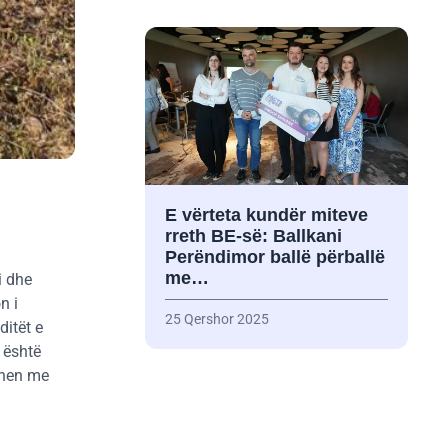
E vërteta kundër miteve
rreth BE-së: Ballkani
Perëndimor ballë përballë
me…
i dhe
n i
25 Qershor 2025
ditët e
 është
idhen me