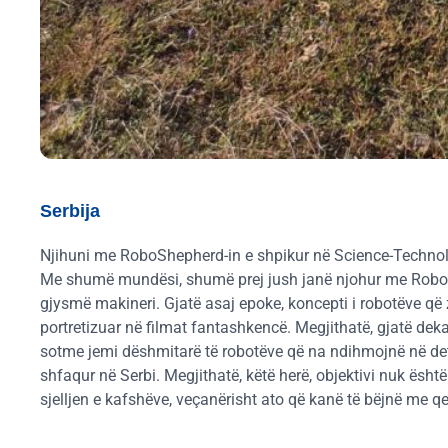
Serbija
Njihuni me RoboShepherd-in e shpikur në Science-Technol
Me shumë mundësi, shumë prej jush janë njohur me RoboCop, 
gjysmë makineri. Gjatë asaj epoke, koncepti i robotëve që 
portretizuar në filmat fantashkencë. Megjithatë, gjatë deka
sotme jemi dëshmitarë të robotëve që na ndihmojnë në det
shfaqur në Serbi. Megjithatë, këtë herë, objektivi nuk ësh
sjelljen e kafshëve, veçanërisht ato që kanë të bëjnë me qe