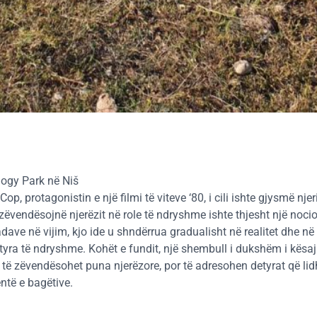
ogy Park në Niš
protagonistin e një filmi të viteve ‘80, i cili ishte gjysmë njer
zëvendësojnë njerëzit në role të ndryshme ishte thjesht një nocio
dave në vijim, kjo ide u shndërrua gradualisht në realitet dhe në 
yra të ndryshme. Kohët e fundit, një shembull i dukshëm i kësaj
të të zëvendësohet puna njerëzore, por të adresohen detyrat që l
ntë e bagëtive.