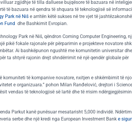
villuar zgjidhje të tilla dalluese bujqësore të bazuara në inteligj
artë të bazuara në qendra të shquara të teknologjisë së informaci
gy Park në Niš
e arritën këtë sukses në tre vjet të jashtëzakonshë
ion Fund
dhe Bashkimit Evropian.
hnology Park në Niš, qëndron Coming Computer Engineering, nj
një pikë fokale rajonale për përparimin e projekteve novatore sh
mbëtar. Ai bashkëpunon ngushtë me komunitetin universitar dh
për ta shtyrë rajonin drejt shndërrimit në një qendër globale për
jë komuniteti të kompanive novatore, nxitjen e shkëmbimit të njo
itetet e organizuara.” pohon Milan Ranđelović, drejtori i Science
sit vendas të teknologjisë së lartë dhe të rrisim ndërgjegjësimi
enda Parkut kanë punësuar mesatarisht 5,000 individë. Ndërtimi
veria serbe dhe një kredi nga European Investment Bank
e sigu