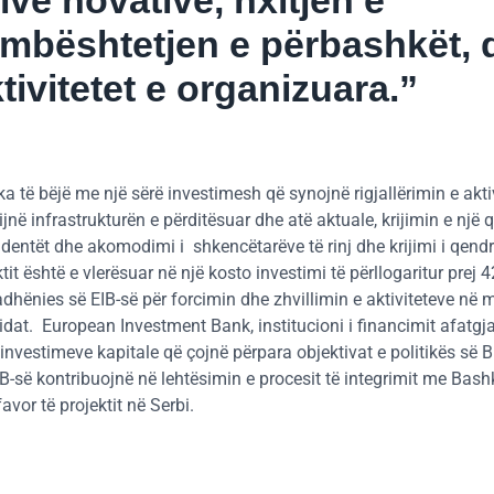
 mbështetjen e përbashkët, 
tivitetet e organizuara.”
 të bëjë me një sërë investimesh që synojnë rigjallërimin e aktiv
ijnë infrastrukturën e përditësuar dhe atë aktuale, krijimin e një 
ntët dhe akomodimi i shkencëtarëve të rinj dhe krijimi i qendr
it është e vlerësuar në një kosto investimi të përllogaritur prej 
uadhënies së EIB-së për forcimin dhe zhvillimin e aktiviteteve në 
t. European Investment Bank, institucioni i financimit afatgja
nvestimeve kapitale që çojnë përpara objektivat e politikës së B
IB-së kontribuojnë në lehtësimin e procesit të integrimit me Bas
vor të projektit në Serbi.