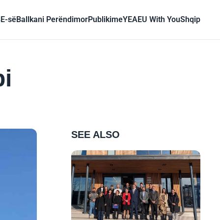
BE-së
Ballkani Perëndimor
Publikime
YEA
EU With You
Shqip
bi
SEE ALSO