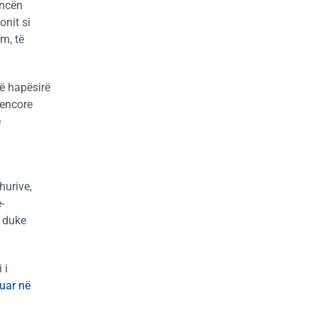
encën
onit si
m, të
ë hapësirë
kencore
e
hurive,
-
n duke
 i
ruar në