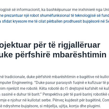
logjisë së informacionit, ka bashkëpunuar me inxhinierë nga Uni
he prezantuar një robot shumëfunksional të teknologjisë së fundi
sfidat kryesore me të cilat përballen prodhuesit bujqësorë në Se
ektuar për të rigjallëruar
duke përfshirë mbarështimin
në tradicionale, duke përfshirë mbarështimin e bagëtive në kullo
mputer Engineering. “Duke pasur parasysh fuqinë e kufizuar të 
m njerëzit me robotë. Këta robotë do t’i drejtojnë kafshët në kull
sasinë e duhur të barit.” Perspektiva për të parë barinj robotikë 
mje e njohur në kullotat serbe. Përveç kujdesit për bagëtinë, Co
ë ndryshme bujqësore, si mbjellja, ujitja, korrja dhe plugimi.