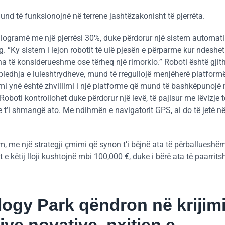
nd të funksionojnë në terrene jashtëzakonisht të pjerrëta.
 kilogramë me një pjerrësi 30%, duke përdorur një sistem automati
ng. “Ky sistem i lejon robotit të ulë pjesën e përparme kur ndesh
sha të konsiderueshme ose tërheq një rimorkio.” Roboti është gjit
bledhja e luleshtrydheve, mund të rregullojë menjëherë platformën
llimi ynë është zhvillimi i një platforme që mund të bashkëpunojë
Roboti kontrollohet duke përdorur një levë, të pajisur me lëvizje t
’i shmangë ato. Me ndihmën e navigatorit GPS, ai do të jetë në
m, me një strategji çmimi që synon t’i bëjnë ata të përballueshë
t e këtij lloji kushtojnë mbi 100,000 €, duke i bërë ata të paarrit
logy Park qëndron në krijim
ve novative, nxitjen e