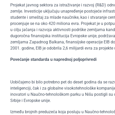
Projekat javnog sektora za istraživanje i razvoj (R&D) odno
zemlje. Investicije uključuju unapređenje postojeće infras
studente i smeštaj za mlade naučnike, kao i stvaranje cent
procenjuje se na oko 420 miliona evra. Projekat je u potpu
u cilju jačanja i razvoja aktivnosti podrške zemljama kan
dugoročna finansijska institucija Evropske unije, podržava 
zemljama Zapadnog Balkana, finansijske operacije EIB d
2001. godine, EIB je odobrila 2,6 milijardi evra za projekte u
Povećanje standarda u naprednoj poljoprivredi
Uobičajeno bi bilo potrebno pet do deset godina da se raz
inteligenciji, čak i za globalne visokotehnološke kompani
inovatori u Naučno-tehnološkom parku u Nišu postigli su 
Srbije i Evropske unije.
Između brojnih preduzeća koja posluju u Naučno-tehnološ