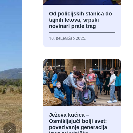
Od policijskih stanica do
tajnih letova, srpski
novinari prate trag
10. децембар 2025.
Ježeva kućica –
Osmišljajući bolji svet:
povezivanje generacija