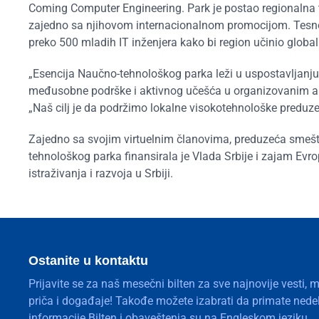
Coming Computer Engineering. Park je postao regionalna t
zajedno sa njihovom internacionalnom promocijom. Tesno
preko 500 mladih IT inženjera kako bi region učinio globa
„Esencija Naučno-tehnološkog parka leži u uspostavljanju
međusobne podrške i aktivnog učešća u organizovanim akt
„Naš cilj je da podržimo lokalne visokotehnološke preduz
Zajedno sa svojim virtuelnim članovima, preduzeća smešte
tehnološkog parka finansirala je Vlada Srbije i zajam Evr
istraživanja i razvoja u Srbiji.
Ostanite u kontaktu
Prijavite se za naš mesečni bilten za sve najnovije vesti, 
priča i događaje! Takođe možete izabrati da primate nedelj
informacije.Bilten i obaveštenja su na Engleskom jeziku