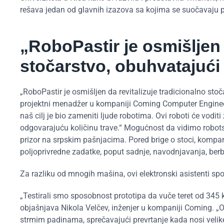
rešava jedan od glavnih izazova sa kojima se suočavaju po
„RoboPastir je osmišljen 
stočarstvo, obuhvatajući
„RoboPastir je osmišljen da revitalizuje tradicionalno sto
projektni menadžer u kompaniji Coming Computer Engineer
naš cilj je bio zameniti ljude robotima. Ovi roboti će voditi
odgovarajuću količinu trave.“ Mogućnost da vidimo robots
prizor na srpskim pašnjacima. Pored brige o stoci, kompa
poljoprivredne zadatke, poput sadnje, navodnjavanja, berbe
Za razliku od mnogih mašina, ovi elektronski asistenti sp
„Testirali smo sposobnost prototipa da vuče teret od 345 k
objašnjava Nikola Velčev, inženjer u kompaniji Coming. „
strmim padinama, sprečavajući prevrtanje kada nosi velike te