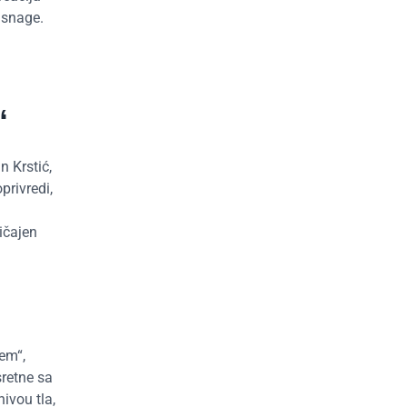
 snage.
“
n Krstić,
rivredi,
ičajen
em“,
retne sa
ivou tla,