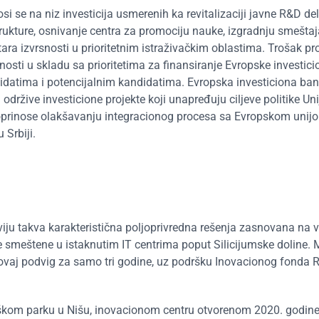
si se na niz investicija usmerenih ka revitalizaciji javne R&D de
trukture, osnivanje centra za promociju nauke, izgradnju smeštaj
ara izvrsnosti u prioritetnim istraživačkim oblastima. Trošak pr
nosti u skladu sa prioritetima za finansiranje Evropske investic
didatima i potencijalnim kandidatima. Evropska investiciona ban
održive investicione projekte koji unapređuju ciljeve politike Uni
oprinose olakšavanju integracionog procesa sa Evropskom unij
 Srbiji.
viju takva karakteristična poljoprivredna rešenja zasnovana na 
je smeštene u istaknutim IT centrima poput Silicijumske doline.
ovaj podvig za samo tri godine, uz podršku Inovacionog fonda 
kom parku u Nišu, inovacionom centru otvorenom 2020. godine,