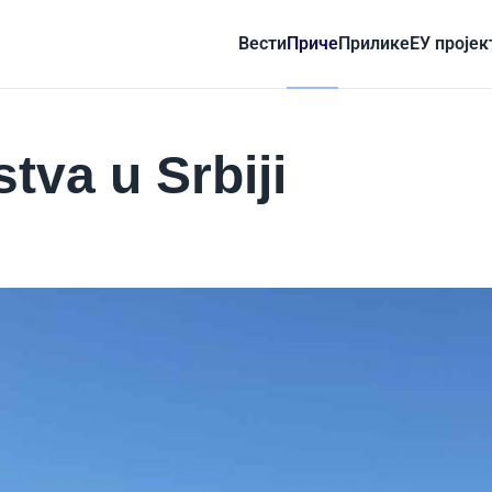
Вести
Приче
Прилике
ЕУ пројек
tva u Srbiji