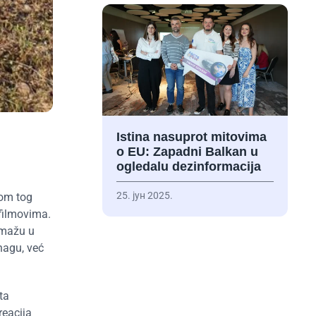
Istina nasuprot mitovima
o EU: Zapadni Balkan u
ogledalu dezinformacija
25. јун 2025.
kom tog
filmovima.
omažu u
nagu, već
ta
reacija