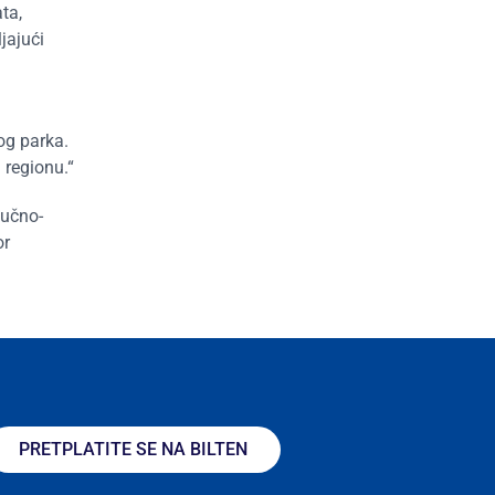
ta,
jajući
og parka.
 regionu.“
aučno-
or
PRETPLATITE SE NA BILTEN