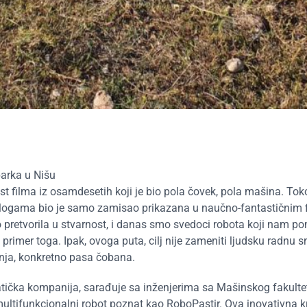
arka u Nišu
 filma iz osamdesetih koji je bio pola čovek, pola mašina. To
m ulogama bio je samo zamisao prikazana u naučno-fantastičnim 
 pretvorila u stvarnost, i danas smo svedoci robota koji nam p
primer toga. Ipak, ovoga puta, cilj nije zameniti ljudsku radnu s
inja, konkretno pasa čobana.
ička kompanija, sarađuje sa inženjerima sa Mašinskog fakulte
, multifunkcionalni robot poznat kao RoboPastir. Ova inovativna k