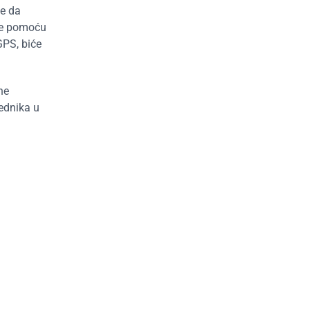
je da
iše pomoću
GPS, biće
ne
rednika u