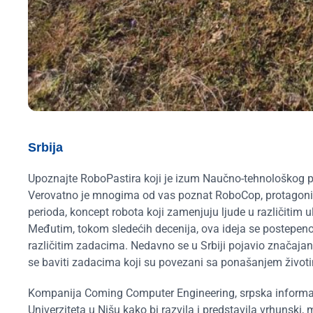
Srbija
Upoznajte RoboPastira koji je izum Naučno-tehnološkog p
Verovatno je mnogima od vas poznat RoboCop, protagonist
perioda, koncept robota koji zamenjuju ljude u različiti
Međutim, tokom sledećih decenija, ova ideja se postepeno
različitim zadacima. Nedavno se u Srbiji pojavio značajan 
se baviti zadacima koji su povezani sa ponašanjem život
Kompanija Coming Computer Engineering, srpska informat
Univerziteta u Nišu kako bi razvila i predstavila vrhunski