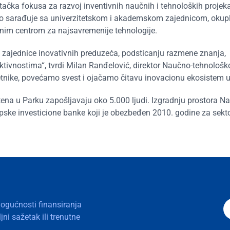
ačka fokusa za razvoj inventivnih naučnih i tehnoloških projeka
 sarađuje sa univerzitetskom i akademskom zajednicom, okupl
lnim centrom za najsavremenije tehnologije.
 zajednice inovativnih preduzeća, podsticanju razmene znanja,
ivnostima“, tvrdi Milan Ranđelović, direktor Naučno-tehnološk
etnike, povećamo svest i ojačamo čitavu inovacionu ekosistem u
na u Parku zapošljavaju oko 5.000 ljudi. Izgradnju prostora N
opske investicione banke koji je obezbeđen 2010. godine za sekt
mogućnosti finansiranja
ni sažetak ili trenutne