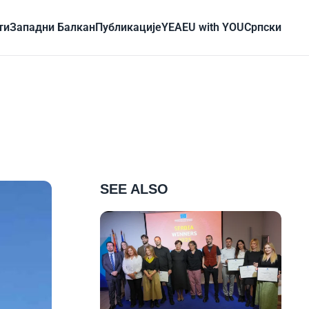
ти
Западни Балкан
Публикације
YEA
EU with YOU
Cрпски
SEE ALSO