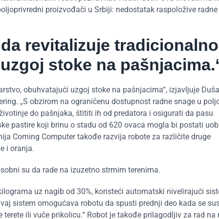
ljoprivredni proizvođači u Srbiji: nedostatak raspoložive radne
da revitalizuje tradicionalno
 uzgoj stoke na pašnjacima.
čarstvo, obuhvatajući uzgoj stoke na pašnjacima“, izjavljuje Duša
ing. „S obzirom na ograničenu dostupnost radne snage u poljop
 životinje do pašnjaka, štititi ih od predatora i osigurati da pasu
ke pastire koji brinu o stadu od 620 ovaca mogla bi postati uob
nija Coming Computer takođe razvija robote za različite druge
 i oranja.
osobni su da rade na izuzetno strmim terenima.
ilograma uz nagib od 30%, koristeći automatski nivelirajući sist
Ovaj sistem omogućava robotu da spusti prednji deo kada se sus
rete ili vuče prikolicu.“ Robot je takođe prilagodljiv za rad na n