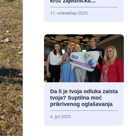
kroz zajednička…
11. новембар 2025.
Da li je tvoja odluka zaista
tvoja? Suptilna moć
prikrivenog oglašavanja
4. јул 2025.