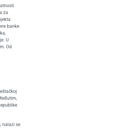
latnosti
a za
ojekta
ione banke
ka,
je. U
om. Od
veštačkoj
 Međutim,
Republike
 nalazi se