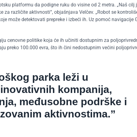
otsku platformu da podigne ruku do visine od 2 metra. „Naš cilj 
e za različite aktivnosti“, objašnjava Velčev. „Robot se kontrol
je može detektovati prepreke i izbeći ih. Uz pomoć navigacije 
giju cenovne politike koja će ih učiniti dostupnim za poljoprivred
ju preko 100.000 evra, što ih čini nedostupnim većini poljopriv
škog parka leži u
 inovativnih kompanija,
nja, međusobne podrške i
izovanim aktivnostima.”