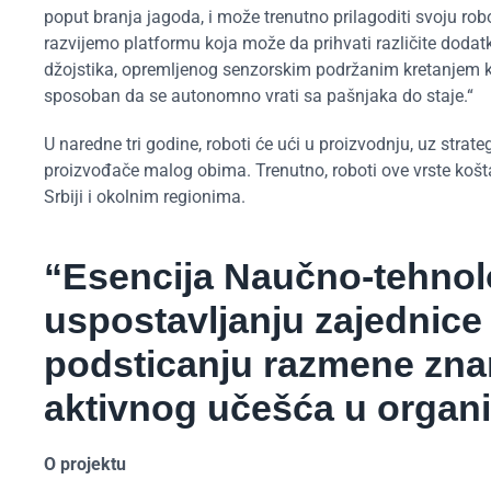
poput branja jagoda, i može trenutno prilagoditi svoju rob
razvijemo platformu koja može da prihvati različite dodatk
džojstika, opremljenog senzorskim podržanim kretanjem ko
sposoban da se autonomno vrati sa pašnjaka do staje.“
U naredne tri godine, roboti će ući u proizvodnju, uz strate
proizvođače malog obima. Trenutno, roboti ove vrste košta
Srbiji i okolnim regionima.
“Esencija Naučno-tehnolo
uspostavljanju zajednice
podsticanju razmene zna
aktivnog učešća u organ
O projektu