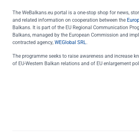
The WeBalkans.eu portal is a one-stop shop for news, stori
and related information on cooperation between the
Euro
Balkans. It is part of the EU Regional Communication Pr
Balkans, managed by the European Commission and impl
contracted agency,
WEGlobal SRL
.
The programme seeks to raise awareness and increase k
of EU-Western Balkan relations and of EU enlargement pol