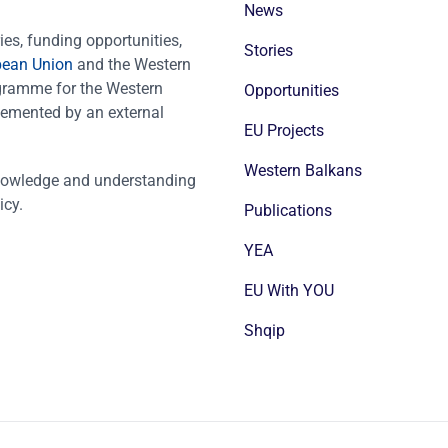
News
es, funding opportunities,
Stories
pean Union
and the Western
ogramme for the Western
Opportunities
emented by an external
EU Projects
Western Balkans
nowledge and understanding
icy.
Publications
YEA
EU With YOU
Shqip