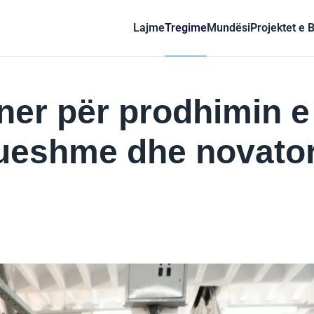
Lajme
Tregime
Mundësi
Projektet e 
ner për prodhimin e
rueshme dhe novato