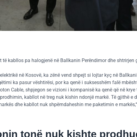
 të kabllos pa halogjenë në Ballkanin Perëndimor dhe shtrirjen 
elektrikë në Kosovë, ka zënë vend shpejt si lojtar kyç në Ballkan
gëtimi ka pasur vështirësi, por ka qenë i suksesshëm falë mbësh
ton Cable, shpjegon se vizioni i kompanisë ka qenë që në krye 
 prodhimin, kabllot në treg nuk kishin ndonjë markë. Të gjithë e d
e markës dhe kabllot nuk shpërndaheshin me paketimin e markës,“
onin tonë nuk kishte prodhu