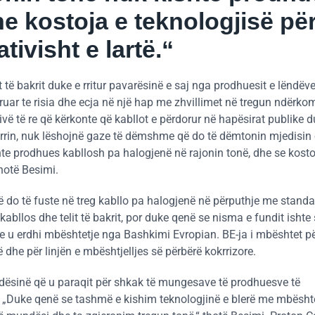
e kostoja e teknologjisë pë
tivisht e lartë.“
 të bakrit duke e rritur pavarësinë e saj nga prodhuesit e lëndëve
uar te risia dhe ecja në një hap me zhvillimet në tregun ndërkom
vë të re që kërkonte që kabllot e përdorur në hapësirat publike d
jarrin, nuk lëshojnë gaze të dëmshme që do të dëmtonin mjedisin
te prodhues kabllosh pa halogjenë në rajonin tonë, dhe se kosto
thotë Besimi.
ë do të fuste në treg kabllo pa halogjenë në përputhje me standa
bllos dhe telit të bakrit, por duke qenë se nisma e fundit isht
 u erdhi mbështetje nga Bashkimi Evropian. BE-ja i mbështet për
 dhe për linjën e mbështjelljes së përbërë kokrrizore.
dësinë që u paraqit për shkak të mungesave të prodhuesve të
ë. „Duke qenë se tashmë e kishim teknologjinë e blerë me mbësht