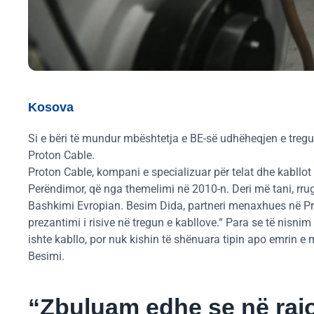
Kosova
Si e bëri të mundur mbështetja e BE-së udhëheqjen e tregut
Proton Cable.
Proton Cable, kompani e specializuar për telat dhe kabllot 
Perëndimor, që nga themelimi në 2010-n. Deri më tani, rru
Bashkimi Evropian. Besim Dida, partneri menaxhues në Pro
prezantimi i risive në tregun e kabllove.“ Para se të nisnim
ishte kabllo, por nuk kishin të shënuara tipin apo emrin 
Besimi.
“Zbuluam edhe se në raj