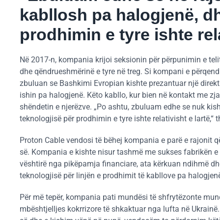
kabllosh pa halogjenë, dh
prodhimin e tyre ishte rela
Në 2017-n, kompania krijoi seksionin për përpunimin e telit
dhe qëndrueshmërinë e tyre në treg. Si kompani e përqendr
zbuluan se Bashkimi Evropian kishte prezantuar një direkti
ishin pa halogjenë. Këto kabllo, kur bien në kontakt me z
shëndetin e njerëzve. „Po ashtu, zbuluam edhe se nuk kish
teknologjisë për prodhimin e tyre ishte relativisht e lartë,“ 
Proton Cable vendosi të bëhej kompania e parë e rajonit q
së. Kompania e kishte nisur tashmë me sukses fabrikën e ka
vështirë nga pikëpamja financiare, ata kërkuan ndihmë dhe
teknologjisë për linjën e prodhimit të kabllove pa halogjenë
Për më tepër, kompania pati mundësi të shfrytëzonte mun
mbështjelljes kokrrizore të shkaktuar nga lufta në Ukrain