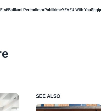
BE-së
Ballkani Perëndimor
Publikime
YEA
EU With You
Shqip
re
SEE ALSO