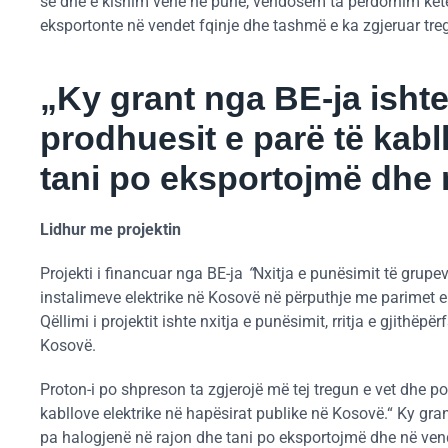
së dhe e kishim vënë në punë, vendosëm ta përdornim këtë 
eksportonte në vendet fqinje dhe tashmë e ka zgjeruar treg
„Ky grant nga BE-ja ishte
prodhuesit e parë të kabl
tani po eksportojmë dhe 
Lidhur me projektin
Projekti i financuar nga BE-ja
“
Nxitja e punësimit të grupev
instalimeve elektrike në Kosovë në përputhje me parimet e 
Qëllimi i projektit ishte nxitja e punësimit, rritja e gjith
Kosovë.
Proton-i po shpreson ta zgjerojë më tej tregun e vet dhe po
kabllove elektrike në hapësirat publike në Kosovë.“ Ky gran
pa halogjenë në rajon dhe tani po eksportojmë dhe në vend