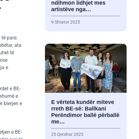
ndihmon lidhjet mes
r
artistëve nga…
9 Shtator 2025
 të para
bëtar, ata
uhet të
 ose
ja e
rdet e BE-
e shumë e
E vërteta kundër miteve
 blerjen e
rreth BE-së: Ballkani
Perëndimor ballë përballë
me…
etjen e BE-
25 Qershor 2025