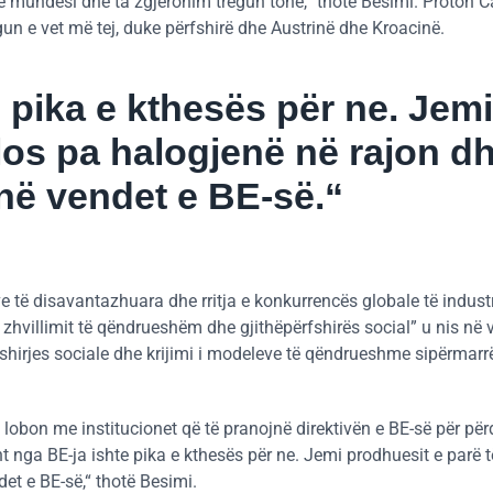
mundësi dhe ta zgjeronim tregun tonë,“ thotë Besimi. Proton Ca
un e vet më tej, duke përfshirë dhe Austrinë dhe Kroacinë.
 pika e kthesës për ne. Jemi
los pa halogjenë në rajon d
në vendet e BE-së.“
e të disavantazhuara dhe rritja e konkurrencës globale të indust
zhvillimit të qëndrueshëm dhe gjithëpërfshirës social” u nis në v
ëpërfshirjes sociale dhe krijimi i modeleve të qëndrueshme sipërmar
 lobon me institucionet që të pranojnë direktivën e BE-së për për
t nga BE-ja ishte pika e kthesës për ne. Jemi prodhuesit e parë t
et e BE-së,“ thotë Besimi.