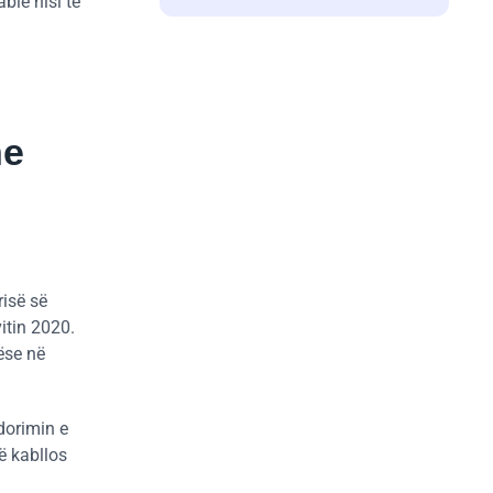
ble nisi të
he
risë së
itin 2020.
rëse në
dorimin e
ë kabllos