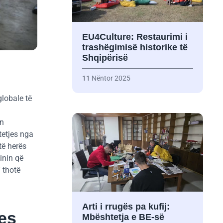
EU4Culture: Restaurimi i
trashëgimisë historike të
Shqipërisë
11 Nëntor 2025
globale të
in
tetjes nga
të herës
inin që
 thotë
Arti i rrugës pa kufij:
es
Mbështetja e BE-së