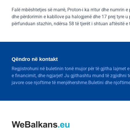
Falë mbështetjes së marrë, Proton-i ka rritur dhe numrin e 
dhe përdorimin e kabllove pa halogjenë dhe 17 prej tyre u
përfunduan stazhin, ndërsa 58 të tjerët i shtuan aftësitë e
Qëndro në kontakt
Regjistrohuni në buletinin tonë mujor për të gjitha lajmet e
e financimit, dhe ngjarjet! Ju gjithashtu mund të zgjidhni 
javore ose njoftime të menjëhershme.Buletini dhe njoftime