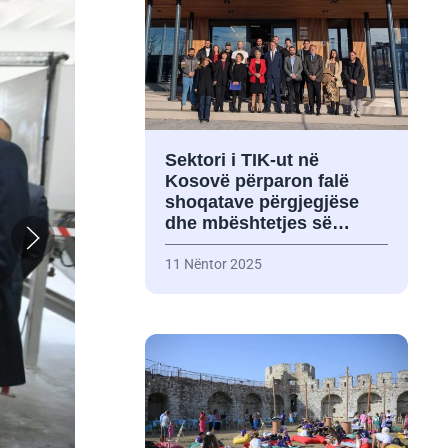
Sektori i TIK-ut në
Kosovë përparon falë
shoqatave përgjegjëse
dhe mbështetjes së…
11 Nëntor 2025