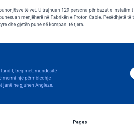
punonjësve të vet. U trajnuan 129 persona për bazat e instalimit 
 punësuan menjëherë në Fabrikën e Proton Cable. Pesëdhjetë të t
 tyre dhe gjetën punë në kompani të tjera.
 fundit, tregimet, mundësitë
të merrni një përmbledhje
t janë në gjuhen Angleze.
Pages