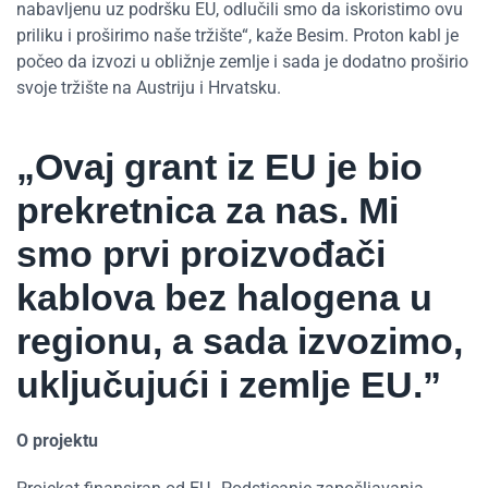
nabavljenu uz podršku EU, odlučili smo da iskoristimo ovu
priliku i proširimo naše tržište“, kaže Besim. Proton kabl je
počeo da izvozi u obližnje zemlje i sada je dodatno proširio
svoje tržište na Austriju i Hrvatsku.
„Ovaj grant iz EU je bio
prekretnica za nas. Mi
smo prvi proizvođači
kablova bez halogena u
regionu, a sada izvozimo,
uključujući i zemlje EU.”
O projektu