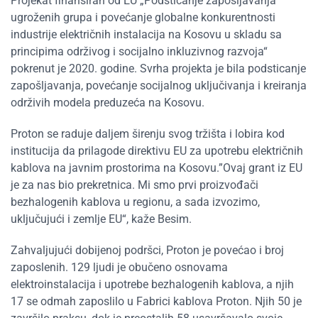
Projekat finansiran od EU „Podsticanje zapošljavanja
ugroženih grupa i povećanje globalne konkurentnosti
industrije električnih instalacija na Kosovu u skladu sa
principima održivog i socijalno inkluzivnog razvoja“
pokrenut je 2020. godine. Svrha projekta je bila podsticanje
zapošljavanja, povećanje socijalnog uključivanja i kreiranja
održivih modela preduzeća na Kosovu.
Proton se raduje daljem širenju svog tržišta i lobira kod
institucija da prilagode direktivu EU za upotrebu električnih
kablova na javnim prostorima na Kosovu.”Ovaj grant iz EU
je za nas bio prekretnica. Mi smo prvi proizvođači
bezhalogenih kablova u regionu, a sada izvozimo,
uključujući i zemlje EU“, kaže Besim.
Zahvaljujući dobijenoj podršci, Proton je povećao i broj
zaposlenih. 129 ljudi je obučeno osnovama
elektroinstalacija i upotrebe bezhalogenih kablova, a njih
17 se odmah zaposlilo u Fabrici kablova Proton. Njih 50 je