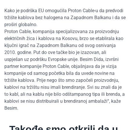
Kako je podrška EU omogućila Proton Cable-u da predvodi
tržište kablova bez halogena na Zapadnom Balkanu i da se
proširi globalno.
Proton Cable, kompanija specijalizovana za proizvodnju
električnih žica i kablova na Kosovu, brzo se etablirala kao
ključni igrač na Zapadnom Balkanu od svog osnivanja
2010. godine. Put do ove tačke bio je izazovan, ali
uspješan uz podršku Evropske unije. Besim Dida, izvršni
partner kompanije Proton Cable, objašnjava da je vizija
kompanije od samog početka bila da uvede novine na
tržište kablova. Prije nego što smo započeli proizvodnju,
kablovi na tržištu nisu imali brendiranje. Svi su znali da je
to kabl, ali na kablu nije bilo odštampanog tipa ili brenda, a
kablovi se nisu distribuirali u brendiranoj ambalaži“, kaže
Besim.
„Takođe smo otkrili da u