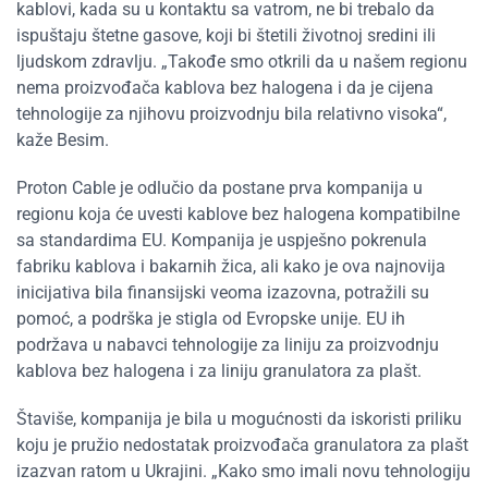
kablovi, kada su u kontaktu sa vatrom, ne bi trebalo da
ispuštaju štetne gasove, koji bi štetili životnoj sredini ili
ljudskom zdravlju. „Takođe smo otkrili da u našem regionu
nema proizvođača kablova bez halogena i da je cijena
tehnologije za njihovu proizvodnju bila relativno visoka“,
kaže Besim.
Proton Cable je odlučio da postane prva kompanija u
regionu koja će uvesti kablove bez halogena kompatibilne
sa standardima EU. Kompanija je uspješno pokrenula
fabriku kablova i bakarnih žica, ali kako je ova najnovija
inicijativa bila finansijski veoma izazovna, potražili su
pomoć, a podrška je stigla od Evropske unije. EU ih
podržava u nabavci tehnologije za liniju za proizvodnju
kablova bez halogena i za liniju granulatora za plašt.
Štaviše, kompanija je bila u mogućnosti da iskoristi priliku
koju je pružio nedostatak proizvođača granulatora za plašt
izazvan ratom u Ukrajini. „Kako smo imali novu tehnologiju