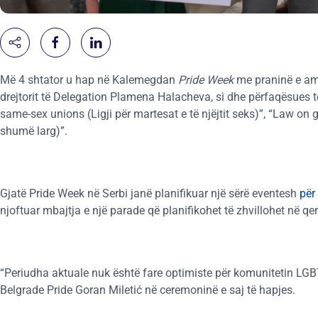
Më 4 shtator u hap në Kalemegdan
Pride Week
me praninë e amb
drejtorit të Delegation Plamena Halacheva, si dhe përfaqësues 
same-sex unions (Ligji për martesat e të njëjtit seks)”, “Law on g
shumë larg)”.
Gjatë Pride Week në Serbi janë planifikuar një sërë eventesh
për
njoftuar mbajtja e një parade që planifikohet të zhvillohet në qe
“Periudha aktuale nuk është fare optimiste për komunitetin LGB
Belgrade Pride Goran Miletić në ceremoninë e saj të hapjes.