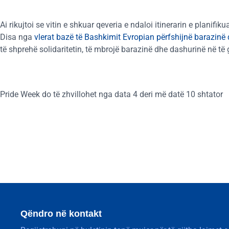
Ai rikujtoi se vitin e shkuar qeveria e ndaloi itinerarin e planifiku
Disa nga
vlerat bazë të Bashkimit Evropian përfshijnë barazinë dh
të shprehë solidaritetin, të mbrojë barazinë dhe dashurinë në të 
Pride Week do të zhvillohet nga data 4 deri më datë 10 shtator
Qëndro në kontakt