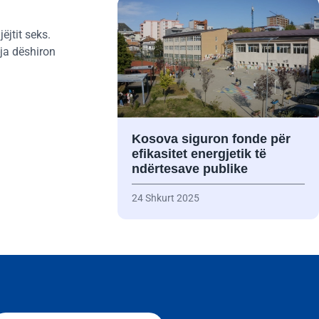
ëjtit seks.
-ja dëshiron
Kosova siguron fonde për
efikasitet energjetik të
ndërtesave publike
24 Shkurt 2025