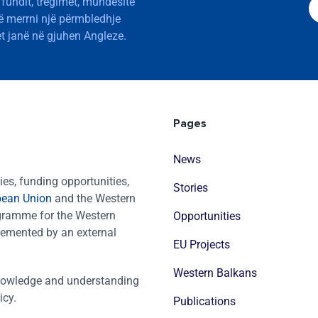
 fundit, tregimet, mundësitë
të merrni një përmbledhje
t janë në gjuhen Angleze.
Pages
News
es, funding opportunities,
Stories
pean Union
and the Western
ogramme for the Western
Opportunities
emented by an external
EU Projects
Western Balkans
nowledge and understanding
icy.
Publications