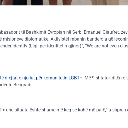
asadorit të Bashkimit Evropian në Serbi Emanuel Giaufret, zë
të misioneve diplomatike. Aktivistët mbanin banderola që lexon
ender identity (Ligji për identitetin gjinor)”, “We are not even cl
 të drejtat e njeriut për komunitetin LGBT+
. Më 9 shtator, ditën e
ndër të Beogradit.
T+ dhe situata është shumë më keq se kohë më parë,” u shpreh dr