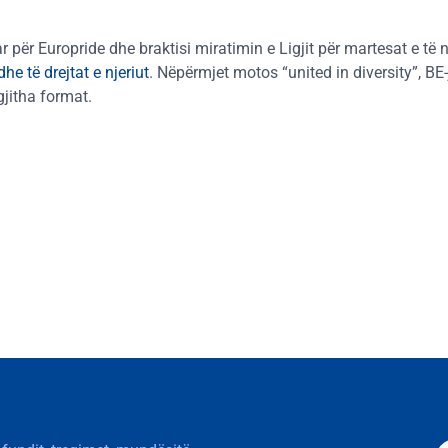
ar për Europride dhe braktisi miratimin e Ligjit për martesat e të nj
e të drejtat e njeriut
. Nëpërmjet motos “united in diversity”, BE
gjitha format.