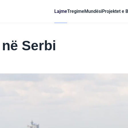
Lajme
Tregime
Mundësi
Projektet e 
 në Serbi