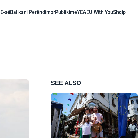
BE-së
Ballkani Perëndimor
Publikime
YEA
EU With You
Shqip
SEE ALSO