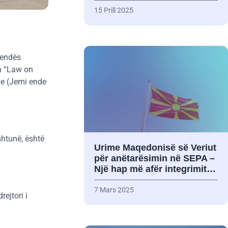
15 Prill 2025
vendës
in “Law on
ose (Jemi ende
 shtunë, është
Urime Maqedonisë së Veriut
për anëtarësimin në SEPA –
Një hap më afër integrimit…
7 Mars 2025
ejtori i