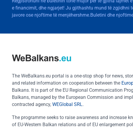
Regjistrohuni në buletinin tonë mujor për të gjitha lajmet e
e financimit, dhe ngjarjet! Ju gjithashtu mund të zgjidhni 
javore ose njoftime të menjëhershme.Buletini dhe njoftime
The WeBalkans.eu portal is a one-stop shop for news, stori
and related information on cooperation between the
Euro
Balkans. It is part of the EU Regional Communication Pr
Balkans, managed by the European Commission and impl
contracted agency,
WEGlobal SRL
.
The programme seeks to raise awareness and increase k
of EU-Western Balkan relations and of EU enlargement pol