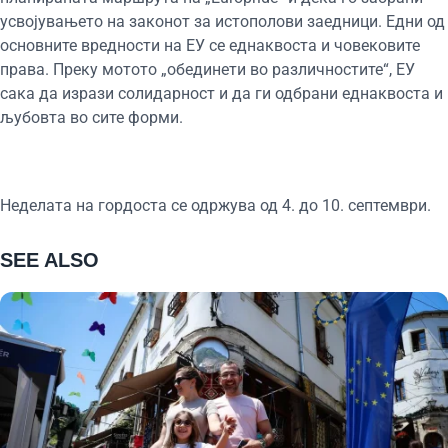
усвојувањето на законот за истополови заедници. Едни од
основните вредности на ЕУ се еднаквоста и човековите
права. Преку мотото „обединети во различностите“, ЕУ
сака да изрази солидарност и да ги одбрани еднаквоста и
љубовта во сите форми.
Неделата на гордоста се одржува од 4. до 10. септември.
SEE ALSO