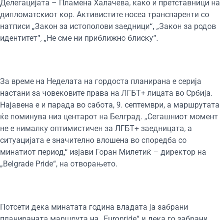
Делегацијата – Пламена Халачева, како и претставници на
дипломатскиот кор. Активистите носеа транспаренти со
натписи „Закон за истополови заедници“, „Закон за родов
идентитет“, „Не сме ни приближно блиску“.
За време на Неделата на гордоста планирана е серија
настани за човековите права на ЛГБТ+ лицата во Србија.
Најавена е и парада во сабота, 9. септември, а маршрутата
ќе поминува низ центарот на Белград. „Сегашниот момент
не е нималку оптимистичен за ЛГБТ+ заедницата, а
ситуацијата е значително влошена во споредба со
минатиот период,“ изјави Горан Милетиќ – директор на
„Belgrade Pride“, на отворањето.
Потсети дека минатата година владата ја забрани
планираната маршрута на „Europride“ и дека го забрани