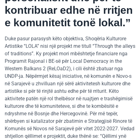
kontribuar edhe në rritjen
e komunitetit tonë lokal.”
Duke pasur parasysh këto objektiva, Shoqëria Kulturore
Artistike “LOLA” nisi një projekt me titull “Through the alleys
of traditions”. Ky projekt mori mbështetje financiare nga
Programit Rajonal i BE-së për Local Democracy in the
Western Balkans 2 (ReLOaD2), i cili është zbatuar nga
UNDP-ja. Nëpërmjet kësaj iniciative, në komunën e Novo-s
në Sarajevë u zhvilluan një sërë aktivitetesh kulturore dhe
artistike si për të rinjtë ashtu edhe për të rriturit. Këto
aktivitete patën një rol thelbësor në ruajtjen e trashëgimisë
kulturore dhe të komuniteteve, si dhe te kombësitë e
ndryshme në Bosnje dhe Hercegovinë. Për më tepër,
shërbyen si katalizator për zbatimin e Strategjisë Rinore të
Komunës së Novos në Sarajevë për vitet 2022-2027. Vedad
shtjellon qëllimet e projektit, duke thënë se: “Qëllimi ynë