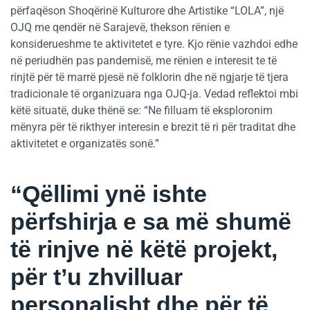
përfaqëson Shoqërinë Kulturore dhe Artistike “LOLA”, një
OJQ me qendër në Sarajevë, thekson rënien e
konsiderueshme te aktivitetet e tyre. Kjo rënie vazhdoi edhe
në periudhën pas pandemisë, me rënien e interesit te të
rinjtë për të marrë pjesë në folklorin dhe në ngjarje të tjera
tradicionale të organizuara nga OJQ-ja. Vedad reflektoi mbi
këtë situatë, duke thënë se: “Ne filluam të eksploronim
mënyra për të rikthyer interesin e brezit të ri për traditat dhe
aktivitetet e organizatës sonë.”
“Qëllimi ynë ishte
përfshirja e sa më shumë
të rinjve në këtë projekt,
për t’u zhvilluar
personalisht dhe për të