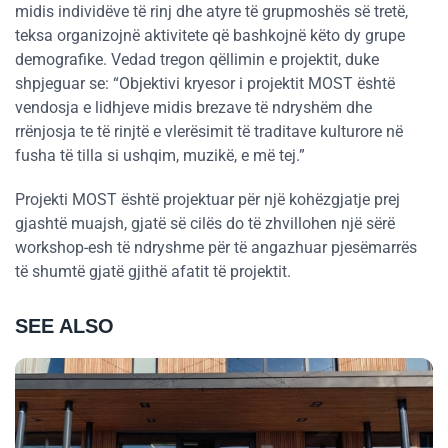
midis individëve të rinj dhe atyre të grupmoshës së tretë,
teksa organizojnë aktivitete që bashkojnë këto dy grupe
demografike. Vedad tregon qëllimin e projektit, duke
shpjeguar se: “Objektivi kryesor i projektit MOST është
vendosja e lidhjeve midis brezave të ndryshëm dhe
rrënjosja te të rinjtë e vlerësimit të traditave kulturore në
fusha të tilla si ushqim, muzikë, e më tej.”
Projekti MOST është projektuar për një kohëzgjatje prej
gjashtë muajsh, gjatë së cilës do të zhvillohen një sërë
workshop-esh të ndryshme për të angazhuar pjesëmarrës
të shumtë gjatë gjithë afatit të projektit.
SEE ALSO