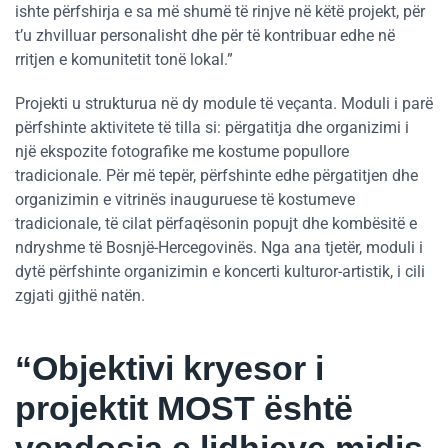
ishte përfshirja e sa më shumë të rinjve në këtë projekt, për
t’u zhvilluar personalisht dhe për të kontribuar edhe në
rritjen e komunitetit tonë lokal.”
Projekti u strukturua në dy module të veçanta. Moduli i parë
përfshinte aktivitete të tilla si: përgatitja dhe organizimi i
një ekspozite fotografike me kostume popullore
tradicionale. Për më tepër, përfshinte edhe përgatitjen dhe
organizimin e vitrinës inauguruese të kostumeve
tradicionale, të cilat përfaqësonin popujt dhe kombësitë e
ndryshme të Bosnjë-Hercegovinës. Nga ana tjetër, moduli i
dytë përfshinte organizimin e koncerti kulturor-artistik, i cili
zgjati gjithë natën.
“Objektivi kryesor i
projektit MOST është
vendosja e lidhjeve midis