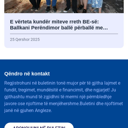
E vërteta kundër miteve rreth BE-së:
Ballkani Perëndimor ballë përballë me…
25 Qershor 2025
Qëndro në kontakt
Regjistrohuni në buletinin tonë mujor për të gjitha lajmet e
fundit, tregimet, mundësitë e financimit, dhe ngjarjet! Ju
gjithashtu mund të zgjidhni të merrni një përmbledhje
javore ose njoftime të menjëhershme.Buletini dhe njoftimet
janë në gjuhen Angleze.