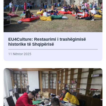
EU4Culture: Restaurimi i trashëgimisë
historike të Shqipërisë
11 Nëntor 2025