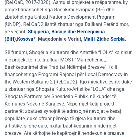
(ReLOaD, 2017-2020). Ashtu si projektet e mëparshme, ky
projekt financohet nga Bashkimi Evropian (BE) dhe
zbatohet nga United Nations Development Program
(UNDP). ReLOaD2 është zbatuar nga Ballkani Perëndimor,
në veçanti
Shqipëria
,
Bosnje dhe Hercegovina
(BiH)
,
Kosova
*, Maqedonia e Veriut,
Mali i Zi
dhe
Serbia
.
Së fundmi, Shoqëria Kulturore dhe Artistike “LOLA” ka nisur
një projekt të ri të titulluar MOST-“Marrëdhëniet,
Bashkëpunimet dhe Traditat Ndërmjet Brezave”, i cili
financohet nga Programi Rajonal për Local Democracy in
the Western Balkans 2 (ReLOaD2). Kjo iniciativë është duke
u zbatuar nga Shoqata Kulturo-Artistike “LOLA” dhe nga
Shoqata Partnere për Shëndetin Publik, në kuadër të
Komunës Novo në Sarajevë. Nëpërmjet këtij projekti,
partnerët zbatues synojnë të adresojnë nevojat e kësaj
popullate, duke ofruar përvoja të gjera kulturore dhe
artistike, si dhe duke nxitur bashkëpunimin ndërmjet
brezave. Ata kërkojnë të kapërcejnë hendekun e brezave