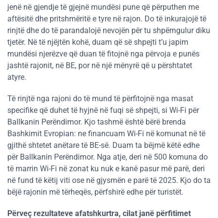
jenë në gjendje të gjejnë mundësi pune që përputhen me
aftësitë dhe pritshmëritë e tyre në rajon. Do të inkurajojë të
rinjtë dhe do të parandalojë nevojën për tu shpërngulur diku
tjetër. Në të njëjtën kohë, duam që së shpejti t’u japim
mundësi njerëzve që duan të fitojnë nga përvoja e punës
jashtë rajonit, në BE, por në një mënyrë që u përshtatet
atyre.
Të rinjtë nga rajoni do të mund të përfitojnë nga masat
specifike që duhet të hyjnë në fuqi së shpejti, si Wi-Fi për
Ballkanin Perëndimor. Kjo tashmë është bërë brenda
Bashkimit Evropian: ne financuam Wi-Fi në komunat në të
gjithë shtetet anëtare të BE-së. Duam ta bëjmë këtë edhe
për Ballkanin Perëndimor. Nga atje, deri në 500 komuna do
të marrin Wi-Fi në zonat ku nuk e kanë pasur më parë, deri
në fund të këtij viti ose në gjysmën e parë të 2025. Kjo do ta
bëjë rajonin më tërheqës, përfshirë edhe për turistët.
Përveç rezultateve afatshkurtra, cilat janë përfitimet