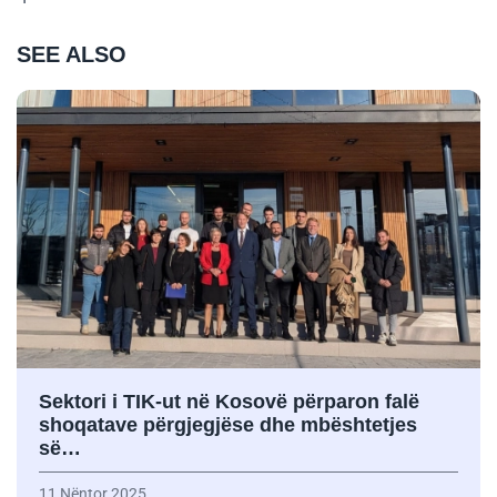
SEE ALSO
Sektori i TIK-ut në Kosovë përparon falë
shoqatave përgjegjëse dhe mbështetjes
së…
11 Nëntor 2025