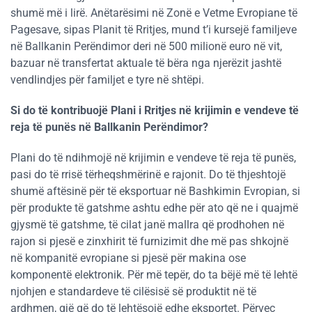
shumë më i lirë. Anëtarësimi në Zonë e Vetme Evropiane të
Pagesave, sipas Planit të Rritjes, mund t’i kursejë familjeve
në Ballkanin Perëndimor deri në 500 milionë euro në vit,
bazuar në transfertat aktuale të bëra nga njerëzit jashtë
vendlindjes për familjet e tyre në shtëpi.
Si do të kontribuojë Plani i Rritjes në krijimin e vendeve të
reja të punës në Ballkanin Perëndimor?
Plani do të ndihmojë në krijimin e vendeve të reja të punës,
pasi do të rrisë tërheqshmërinë e rajonit. Do të thjeshtojë
shumë aftësinë për të eksportuar në Bashkimin Evropian, si
për produkte të gatshme ashtu edhe për ato që ne i quajmë
gjysmë të gatshme, të cilat janë mallra që prodhohen në
rajon si pjesë e zinxhirit të furnizimit dhe më pas shkojnë
në kompanitë evropiane si pjesë për makina ose
komponentë elektronik. Për më tepër, do ta bëjë më të lehtë
njohjen e standardeve të cilësisë së produktit në të
ardhmen, gjë që do të lehtësojë edhe eksportet. Përveç