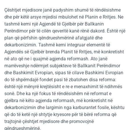
Çështjet mjedisore janë padyshim shumë të rëndësishme
dhe për këtë arsye mjedisi mbulohet në Planin e Rritjes. Ne
tashmë kemi një Agjendë të Gjelbër për Ballkanin
Perëndimor për të cilën qeveritë kanë rënë dakord. Është një
plan që përfshin qëndrueshmërinë afatgjatë dhe
dekarbonizimin. Tashmë kemi integruar elementë të
Agjendës së Gjelbër brenda Planit të Rritjes, më konkretisht
në ato që ne i quajmë agjenda reformash. Ato janë
marrëveshje ndërmjet subjekteve të Ballkanit Perëndimor
dhe Bashkimit Evropian, sipas të cilave Bashkimi Evropian
do të shpërndajë fondet pasi të zbatohen disa reforma:
është një mënyrë krejtësisht e re e menaxhimit të ndihmës
sonë. Dhe ka një fokus të rëndësishëm në reformat e
gjelbra në këto agjenda reformash, më konkretisht në
dekarbonizimin dhe largimin nga karburantet fosile, kështu
që do të ketë një shtytje kryesore për të bërë reforma që
trajtojnë çështjet mjedisore dhe promovojnë
qëndrueshmërinë.