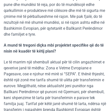
pune dhe mundësi të reja, por do të mundësojë edhe
qarkullimin e produkteve më cilësore dhe më të sigurta me
çmime më të përballueshme në rajon. Me pak fjalë, do të
rezultojë në më shumë mundësi, si në rajon ashtu edhe në
Bashkimin Evropian, për qytetarët e Ballkanit Perëndimor
dhe familjet e tyre.
A mund të tregoni diçka mbi projektet specifike që do të
nisin në kuadër të këtij plani?
Le të marrim një shembull aktual për të cilin angazhimet e
qeverive janë të mëdha: Zona e Vetme Evropiane e
Pagesave, ose e njohur më mirë si “SEPA”. E thënë thjesht,
është një zonë me tarifa shumë të ulëta për transferimin e
eurove. Megjithatë, nëse aktualisht jeni punëtor nga
Ballkani Perëndimor që punoni në Gjermani, për shembull,
keni shpenzime të larta për transferimin e parave tek
familja juaj. Tarifat për këtë janë shumë të larta, ndërsa një
transferim i ngjashëm brenda Bashkimit Evropian është