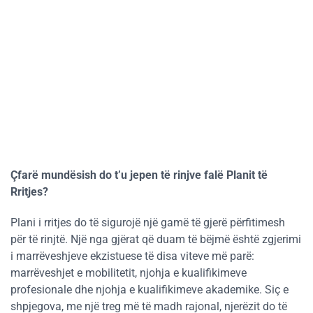
Çfarë mundësish do t’u jepen të rinjve falë Planit të
Rritjes?
Plani i rritjes do të sigurojë një gamë të gjerë përfitimesh
për të rinjtë. Një nga gjërat që duam të bëjmë është zgjerimi
i marrëveshjeve ekzistuese të disa viteve më parë:
marrëveshjet e mobilitetit, njohja e kualifikimeve
profesionale dhe njohja e kualifikimeve akademike. Siç e
shpjegova, me një treg më të madh rajonal, njerëzit do të