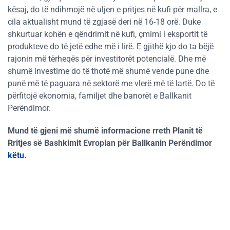
kësaj, do të ndihmojë në uljen e pritjes në kufi për mallra, e
cila aktualisht mund të zgjasë deri në 16-18 orë. Duke
shkurtuar kohën e qëndrimit në kufi, çmimi i eksportit të
produkteve do të jetë edhe më i lirë. E gjithë kjo do ta bëjë
rajonin më tërheqës për investitorët potencialë. Dhe më
shumë investime do të thotë më shumë vende pune dhe
punë më të paguara në sektorë me vlerë më të lartë. Do të
përfitojë ekonomia, familjet dhe banorët e Ballkanit
Perëndimor.
Mund të gjeni më shumë informacione rreth Planit të
Rritjes së Bashkimit Evropian për Ballkanin Perëndimor
këtu
.