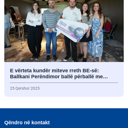
E vërteta kundër miteve rreth BE-së:
Ballkani Perëndimor ballë përballë me…
25 Qershor 2025
Qëndro në kontakt