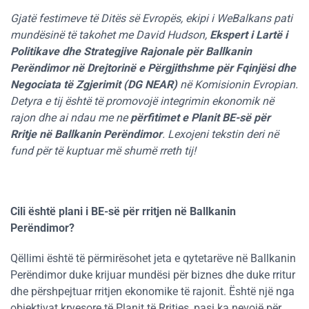
Gjatë festimeve të Ditës së Evropës, ekipi i WeBalkans pati
mundësinë të takohet me David Hudson,
Ekspert i Lartë i
Politikave dhe Strategjive Rajonale për Ballkanin
Perëndimor në Drejtorinë e Përgjithshme për Fqinjësi dhe
Negociata të Zgjerimit (DG NEAR)
në Komisionin Evropian.
Detyra e tij është të promovojë integrimin ekonomik në
rajon dhe ai ndau me ne
përfitimet e Planit BE-së për
Rritje në Ballkanin Perëndimor
. Lexojeni tekstin deri në
fund për të kuptuar më shumë rreth tij!
Cili është plani i BE-së për rritjen në Ballkanin
Perëndimor?
Qëllimi është të përmirësohet jeta e qytetarëve në Ballkanin
Perëndimor duke krijuar mundësi për biznes dhe duke rritur
dhe përshpejtuar rritjen ekonomike të rajonit. Është një nga
objektivat kryesore të Planit të Rritjes, pasi ka nevojë për