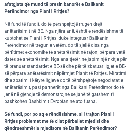
afatgjata që mund të presin banorët e Ballkanit
Perëndimor nga Plani i Rritjes?
Në fund të fundit, do të përshpejtojë rrugën drejt
anëtarësimit në BE. Nga njëra anë, është e rëndësishme të
kuptohet se Plani i Rritjes, duke integruar Ballkanin
Perëndimor në tregun e vetëm, do të sjellë disa nga
përfitimet ekonomike të anëtarësimit në rajon, përpara vetë
datës së anëtarësimit. Nga ana tjetër, ne japim një nxitje për
të pranuar standardet e BE-së dhe për të zbatuar ligjet e BE-
së përpara anëtarësimit nëpërmjet Planit të Rritjes. Miratimi
dhe zbatimi i këtyre ligjeve do të përshpejtojë negociatat e
anëtarësimit, pasi partnerët nga Ballkani Perëndimor do të
jenë në gjendje të demonstrojnë se janë të gatshëm t’i
bashkohen Bashkimit Evropian në ato fusha.
Së fundi, por po aq e rëndësishme, si i trajton Plani i
Rritjes problemet me të cilat përballet mjedisi dhe
qëndrueshmëria mjedisore në Ballkanin Perëndimor?