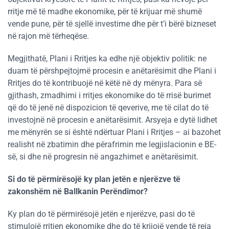
rritje më të madhe ekonomike, për të krijuar më shumë
vende pune, për të sjellë investime dhe për t’i bërë bizneset
në rajon më tërheqëse.
Megjithatë, Plani i Rritjes ka edhe një objektiv politik: ne
duam të përshpejtojmë procesin e anëtarësimit dhe Plani i
Rritjes do të kontribuojë në këtë në dy mënyra. Para së
gjithash, zmadhimi i rritjes ekonomike do të rrisë burimet
që do të jenë në dispozicion të qeverive, me të cilat do të
investojnë në procesin e anëtarësimit. Arsyeja e dytë lidhet
me mënyrën se si është ndërtuar Plani i Rritjes – ai bazohet
realisht në zbatimin dhe përafrimin me legjislacionin e BE-
së, si dhe në progresin në angazhimet e anëtarësimit.
Si do të përmirësojë ky plan jetën e njerëzve të
zakonshëm në Ballkanin Perëndimor?
Ky plan do të përmirësojë jetën e njerëzve, pasi do të
stimulojë rritjen ekonomike dhe do të krijojë vende të reja