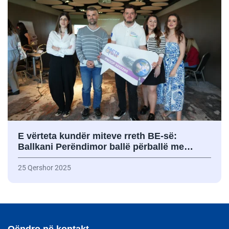
E vërteta kundër miteve rreth BE-së:
Ballkani Perëndimor ballë përballë me…
25 Qershor 2025
Qëndro në kontakt