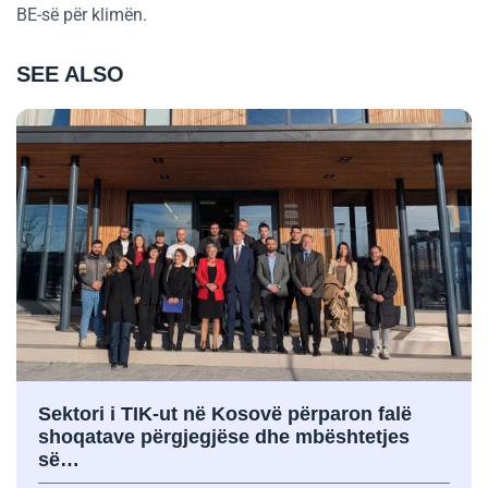
BE-së për klimën.
SEE ALSO
Sektori i TIK-ut në Kosovë përparon falë
shoqatave përgjegjëse dhe mbështetjes
së…