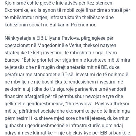
Kjo nismë është pjesë e Iniciativës për Rezistencën
Ekonomike, e cila synon të mobilizojë financime shtesë për
të mbështetur rritjen, infrastrukturën thelbësore dhe
kohezionin social në Ballkanin Perëndimor.
Nënkryetarja e EIB Lilyana Pavlova, përgjegjëse për
operacionet në Maqedoninë e Veriut, theksoi natyrën
strategjike të këtij investimi, të mbështetur nga Team
Europe. “Është prioritet për sigurimin e kushteve më të mira
të jetesës dhe në rrugën drejt anëtarësimit në BE, duke
përafruar me standardet e BE-së. Investimi do të ndihmojë
në mbylljen e një boshllëku të rëndësishëm investimi në
sektorin e ujit dhe do t’u sigurojë partnerëve tanë vendorë
financim afatgjatë për të përmbushur nevojat e tyre dhe
qëllimet e qëndrueshmërisë, “tha Pavlova. Pavlova theksoi
më tej përfitimet sociale dhe ekonomike që do të lindin nga
përmirësimi i kushteve mjedisore dhe të jetesës, duke rritur
gjithashtu qëndrueshmërinë e infrastrukturës ujore ndaj
ndryshimeve klimatike – një objektiv kyç për EIB si bankë e