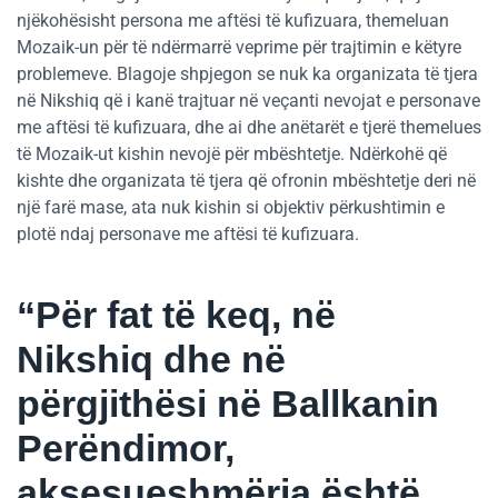
njëkohësisht persona me aftësi të kufizuara, themeluan
Mozaik-un për të ndërmarrë veprime për trajtimin e këtyre
problemeve. Blagoje shpjegon se nuk ka organizata të tjera
në Nikshiq që i kanë trajtuar në veçanti nevojat e personave
me aftësi të kufizuara, dhe ai dhe anëtarët e tjerë themelues
të Mozaik-ut kishin nevojë për mbështetje. Ndërkohë që
kishte dhe organizata të tjera që ofronin mbështetje deri në
një farë mase, ata nuk kishin si objektiv përkushtimin e
plotë ndaj personave me aftësi të kufizuara.
“Për fat të keq, në
Nikshiq dhe në
përgjithësi në Ballkanin
Perëndimor,
aksesueshmëria është