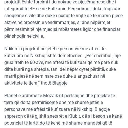
projektit është forcimi i demokracive pjesëmarrëse dhe i
integrimit të BE-së në Ballkanin Perëndimor, duke fuqizuar
shoqërinë civile dhe duke i nxitur të rinjtë që të marrin pjesë
aktive në procesin e vendimmarrjes, si dhe nëpërmjet
përmirësimit të një mjedisi mbështetës ligjor dhe financiar
për shoqërinë civile.
Ndikimi i projektit në jetët e personave me aftësi të
kufizuara në Nikshiq ishte domethënës. „Për shembull, një
grua rreth të 60-ave, me aftësi të kufizuar që më parë nuk
dilte kurrë nga shtëpia, tani del nëpër qytet përditë, duke
marrë pjesë në seminare ose duke u angazhuar në
aktivitete të tjera,“ thotë Blagoje.
Planet e ardhme të Mozaik-ut përfshijnë dhe projekte të
tjera që do ta përmirësojnë dhe më shumë jetën e
personave me aftësi të kufizuara në Nikshiq. Blagoje
shpreson që të gjithë anëtarët e Klubit, që ai beson se kanë
potencial të lartë, do të kenë më shumë mundësi që të