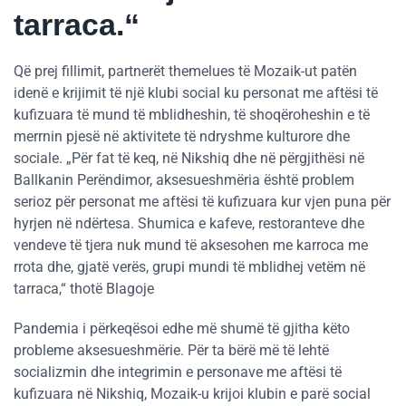
tarraca.“
Që prej fillimit, partnerët themelues të Mozaik-ut patën
idenë e krijimit të një klubi social ku personat me aftësi të
kufizuara të mund të mblidheshin, të shoqëroheshin e të
merrnin pjesë në aktivitete të ndryshme kulturore dhe
sociale. „Për fat të keq, në Nikshiq dhe në përgjithësi në
Ballkanin Perëndimor, aksesueshmëria është problem
serioz për personat me aftësi të kufizuara kur vjen puna për
hyrjen në ndërtesa. Shumica e kafeve, restoranteve dhe
vendeve të tjera nuk mund të aksesohen me karroca me
rrota dhe, gjatë verës, grupi mundi të mblidhej vetëm në
tarraca,“ thotë Blagoje
Pandemia i përkeqësoi edhe më shumë të gjitha këto
probleme aksesueshmërie. Për ta bërë më të lehtë
socializmin dhe integrimin e personave me aftësi të
kufizuara në Nikshiq, Mozaik-u krijoi klubin e parë social