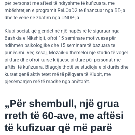
për personat me aftësi të ndryshme të kufizuara, me
mbështetjen e programit ReLOaD2 të financuar nga BE-ja
dhe të vënë në zbatim nga UNDP-ja.
Klubi social, që gjendet në një hapësirë të siguruar nga
Bashkia e Nikshiqit, ofroi 15 seminare motivuese për
ndihmën psikologjike dhe 15 seminare të bazuara te
punësimi. Veç kësaj, Mozaik-u themeloi një studio të vogël
pikture dhe ofroi kurse krijuese pikture për personat me
aftësi të kufizuara. Blagoje thotë se studioja e pikturës dhe
kurset qenë aktivitetet më të pëlqyera të Klubit, me
pjesëmarrjen më të madhe nga anëtarët.
„Për shembull, një grua
rreth të 60-ave, me aftësi
të kufizuar që më parë