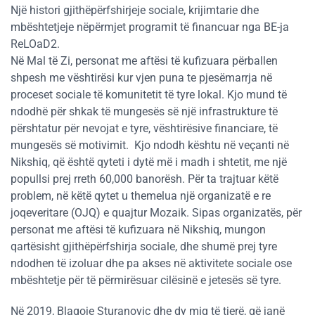
Një histori gjithëpërfshirjeje sociale, krijimtarie dhe
mbështetjeje nëpërmjet programit të financuar nga BE-ja
ReLOaD2.
Në Mal të Zi, personat me aftësi të kufizuara përballen
shpesh me vështirësi kur vjen puna te pjesëmarrja në
proceset sociale të komunitetit të tyre lokal. Kjo mund të
ndodhë për shkak të mungesës së një infrastrukture të
përshtatur për nevojat e tyre, vështirësive financiare, të
mungesës së motivimit. Kjo ndodh kështu në veçanti në
Nikshiq, që është qyteti i dytë më i madh i shtetit, me një
popullsi prej rreth 60,000 banorësh. Për ta trajtuar këtë
problem, në këtë qytet u themelua një organizatë e re
joqeveritare (OJQ) e quajtur Mozaik. Sipas organizatës, për
personat me aftësi të kufizuara në Nikshiq, mungon
qartësisht gjithëpërfshirja sociale, dhe shumë prej tyre
ndodhen të izoluar dhe pa akses në aktivitete sociale ose
mbështetje për të përmirësuar cilësinë e jetesës së tyre.
Në 2019, Blagoje Sturanovic dhe dy miq të tjerë, që janë