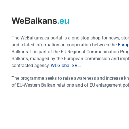
The WeBalkans.eu portal is a one-stop shop for news, stori
and related information on cooperation between the
Euro
Balkans. It is part of the EU Regional Communication Pr
Balkans, managed by the European Commission and impl
contracted agency,
WEGlobal SRL
.
The programme seeks to raise awareness and increase k
of EU-Western Balkan relations and of EU enlargement pol