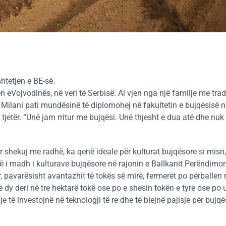
htetjen e BE-së.
eVojvodinës, në veri të Serbisë. Ai vjen nga një familje me tradi
, Milani pati mundësinë të diplomohej në fakultetin e bujqësisë 
el tjetër. “Unë jam rritur me bujqësi. Unë thjesht e dua atë dhe nu
r shekuj me radhë, ka qenë ideale për kulturat bujqësore si misri, 
ë i madh i kulturave bujqësore në rajonin e Ballkanit Perëndimor.
, pavarësisht avantazhit të tokës së mirë, fermerët po përballen
dy deri në tre hektarë tokë ose po e shesin tokën e tyre ose po 
të investojnë në teknologji të re dhe të blejnë pajisje për bujqë