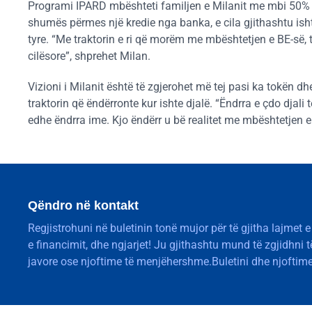
Programi IPARD mbështeti familjen e Milanit me mbi 50% të 
shumës përmes një kredie nga banka, e cila gjithashtu isht
tyre. “Me traktorin e ri që morëm me mbështetjen e BE-së
cilësore”, shprehet Milan.
Vizioni i Milanit është të zgjerohet më tej pasi ka tokën dhe 
traktorin që ëndërronte kur ishte djalë. “Ëndrra e çdo djali të
edhe ëndrra ime. Kjo ëndërr u bë realitet me mbështetjen e
Qëndro në kontakt
Regjistrohuni në buletinin tonë mujor për të gjitha lajmet e
e financimit, dhe ngjarjet! Ju gjithashtu mund të zgjidhni 
javore ose njoftime të menjëhershme.Buletini dhe njoftime