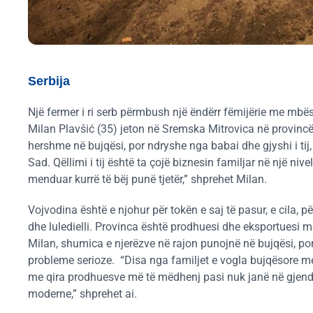
Serbija
Një fermer i ri serb përmbush një ëndërr fëmijërie me mbës
Milan Plavšić (35) jeton në Sremska Mitrovica në provincën 
hershme në bujqësi, por ndryshe nga babai dhe gjyshi i tij
Sad. Qëllimi i tij është ta çojë biznesin familjar në një niv
menduar kurrë të bëj punë tjetër,” shprehet Milan.
Vojvodina është e njohur për tokën e saj të pasur, e cila, pë
dhe luledielli. Provinca është prodhuesi dhe eksportuesi m
Milan, shumica e njerëzve në rajon punojnë në bujqësi, por
probleme serioze. “Disa nga familjet e vogla bujqësore me 
me qira prodhuesve më të mëdhenj pasi nuk janë në gjendje 
moderne,” shprehet ai.