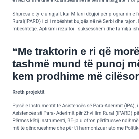
e rrezikshme dhe e kushtueshme në terma afatgjatë. Por pa p
Shpresa e tyre u ngjall, kur Milani dëgjoi për programin e 
Rural(IPARD) i cili mbështet bujqësinë në Serbi dhe rajon. 
mbështetje. Aplikimi rezultoi i suksesshëm dhe familja ishte 
“Me traktorin e ri që mo
tashmë mund të punoj më 
kem prodhime më cilësor
Rreth projektit
Pjesë e Instrumentit të Asistencës së Para-Aderimit (IPA), 
Asistencës së Para- Aderimit për Zhvillim Rural (IPARD) p
Përmes këtij instrumenti, BE-ja u ofron përfituesve ndihmë 
më të qëndrueshme dhe për t’i harmonizuar ato me Politik