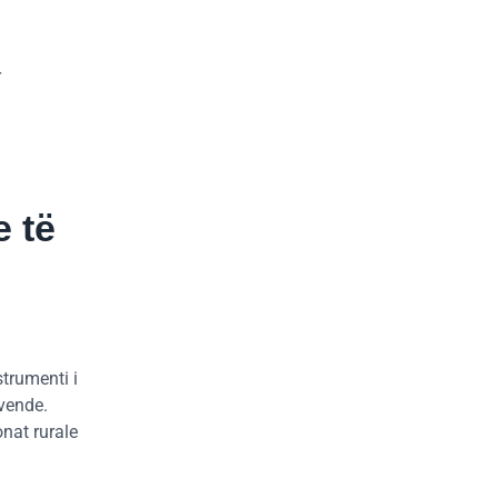
r
 të
strumenti i
 vende.
onat rurale