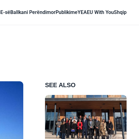
BE-së
Ballkani Perëndimor
Publikime
YEA
EU With You
Shqip
SEE ALSO