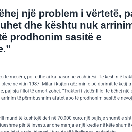
 bëhej një problem i vërtetë, p
uhet dhe kështu nuk arrinim
të prodhonim sasitë e
e.”
s të mesëm, por edhe ai ka hasur në vështirësi. Të kesh një trak
 blerë në vitin 1987. Milani kujton gëzimin e përdorimit të këtij tr
pajisja filloi të amortizohej. “Traktori i vjetër filloi të bëhej një
k arrinim të përmbushnim afatet apo të prodhonim sasitë e nevo
i cili mund të kushtojë deri në 70,000 euro, një pajisje shumë e sht
ftueshme për të investuar dhe marrja e një kredie në këtë shumë 