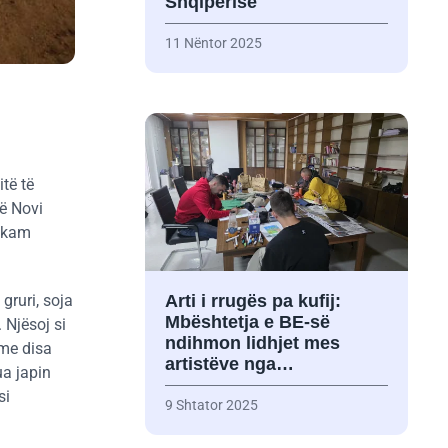
Shqipërisë
11 Nëntor 2025
të të
në Novi
k kam
gruri, soja
Arti i rrugës pa kufij:
Mbështetja e BE-së
 Njësoj si
ndihmon lidhjet mes
 me disa
artistëve nga…
ua japin
si
9 Shtator 2025