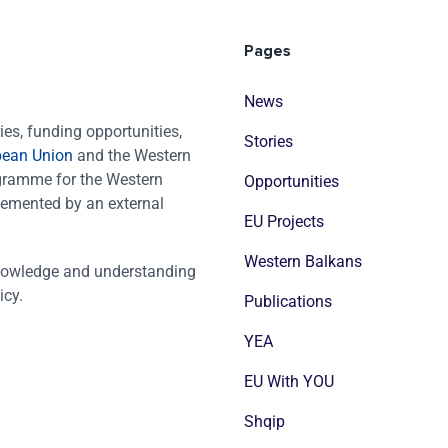
Pages
News
es, funding opportunities,
Stories
pean Union
and the Western
ogramme for the Western
Opportunities
emented by an external
EU Projects
Western Balkans
nowledge and understanding
icy.
Publications
YEA
EU With YOU
Shqip