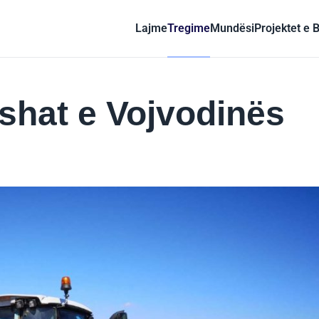
Lajme
Tregime
Mundësi
Projektet e 
fushat e Vojvodinës