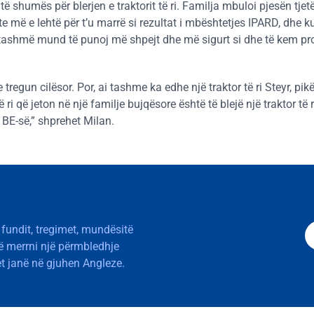
shumës për blerjen e traktorit të ri. Familja mbuloi pjesën tjetë
e më e lehtë për t’u marrë si rezultat i mbështetjes IPARD, dhe k
, tashmë mund të punoj më shpejt dhe më sigurt si dhe të kem 
tregun cilësor. Por, ai tashme ka edhe një traktor të ri Steyr, pikë
 ri që jeton në një familje bujqësore është të blejë një traktor të r
 BE-së,” shprehet Milan.
 fundit, tregimet, mundësitë
të merrni një përmbledhje
t janë në gjuhen Angleze.