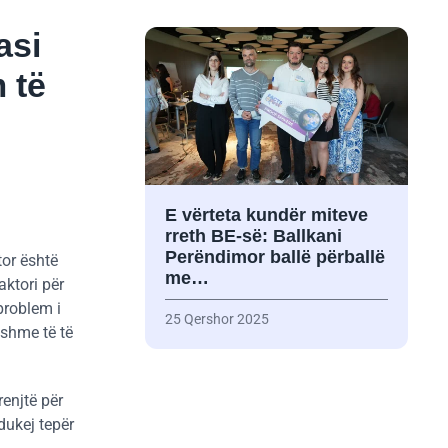
asi
 të
E vërteta kundër miteve
rreth BE-së: Ballkani
Perëndimor ballë përballë
tor është
me…
aktori për
 problem i
25 Qershor 2025
jshme të të
renjtë për
dukej tepër