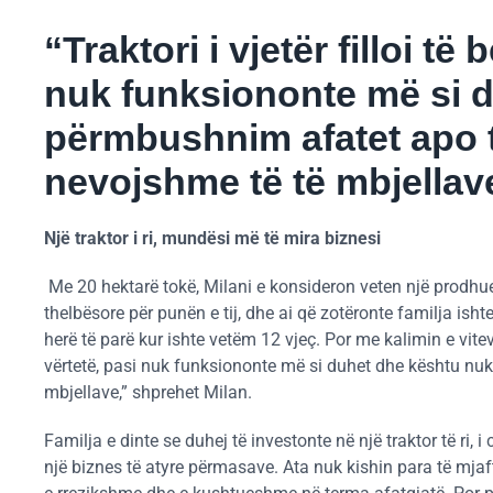
“Traktori i vjetër filloi të
nuk funksiononte më si d
përmbushnim afatet apo 
nevojshme të të mbjellav
Një traktor i ri, mundësi më të mira biznesi
Me 20 hektarë tokë, Milani e konsideron veten një prodhue
thelbësore për punën e tij, dhe ai që zotëronte familja ishte
herë të parë kur ishte vetëm 12 vjeç. Por me kalimin e viteve, 
vërtetë, pasi nuk funksiononte më si duhet dhe kështu nu
mbjellave,” shprehet Milan.
Familja e dinte se duhej të investonte në një traktor të ri, 
një biznes të atyre përmasave. Ata nuk kishin para të mja