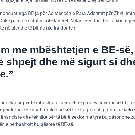
ajisjet e reja, biznesi i tyre do të kërcënohej seriozisht.
financuar nga BE-ja për Asistencën e Para-Aderimit për Zhvillimin
Duke parë që i plotësonte kriteret, Milani vendosi të aplikonte pë
në gjendje të blinte një traktor të ri.
rëm me mbështetjen e BE-së,
shpejt dhe më sigurt si dhe
e.”
i projektuar për të mbështetur vendet në proces aderimi në BE, In
ërqendrohet te zonat rurale dhe sektorët agro-ushqimorë në këto
financiare dhe teknike për të bërë sektorin e tyre bujqësor dhe z
ën e përbashkët bujqësore të BE-së.