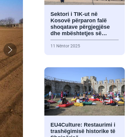
Sektori i TIK-ut në
Kosovë përparon falë
shoqatave përgjegjëse
dhe mbështetjes së…
11 Nëntor 2025
EU4Culture: Restaurimi i
trashëgimisë historike të