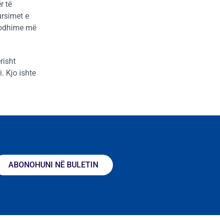
r të
ursimet e
prodhime më
risht
i. Kjo ishte
ABONOHUNI NË BULETIN