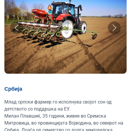
Србија
Млад српски фармер го исполнува својот сон од
детството со поддршка на ЕУ.
Милан Плавшиќ, 35 години, живее во Сремска
Митровица, во провинцијата Војводина, во северот на
Србија. Доаѓа од семејство со долга земјоделска