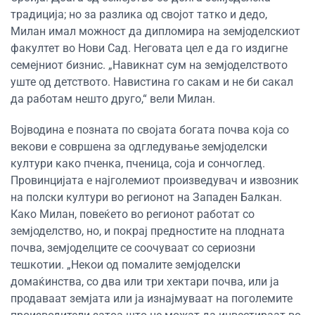
традиција; но за разлика од својот татко и дедо,
Милан имал можност да дипломира на земјоделскиот
факултет во Нови Сад. Неговата цел е да го издигне
семејниот бизнис. „Навикнат сум на земјоделството
уште од детството. Навистина го сакам и не би сакал
да работам нешто друго,“ вели Милан.
Војводина е позната по својата богата почва која со
векови е совршена за одгледување земјоделски
култури како пченка, пченица, соја и сончоглед.
Провинцијата е најголемиот произведувач и извозник
на полски култури во регионот на Западен Балкан.
Како Милан, повеќето во регионот работат со
земјоделство, но, и покрај предностите на плодната
почва, земјоделците се соочуваат со сериозни
тешкотии. „Некои од помалите земјоделски
домаќинства, со два или три хектари почва, или ја
продаваат земјата или ја изнајмуваат на поголемите