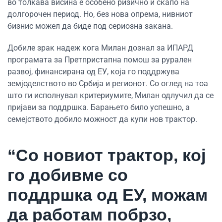
во толкава висина е особено ризично и скапо на
долгорочен период. Но, без нова опрема, нивниот
бизнис можел да биде под сериозна закана.
Добиле зрак надеж кога Милан дознал за ИПАРД
програмата за Претпристапна помош за рурален
развој, финансирана од ЕУ, која го поддржува
земјоделството во Србија и регионот. Со оглед на тоа
што ги исполнувал критериумите, Милан одлучил да се
пријави за поддршка. Барањето било успешно, а
семејството добило можност да купи нов трактор.
“Со новиот трактор, кој
го добивме со
поддршка од ЕУ, можам
да работам побрзо,