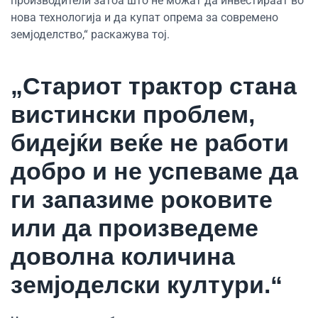
производители затоа што не можат да инвестираат во
нова технологија и да купат опрема за современо
земјоделство,“ раскажува тој.
„Стариот трактор стана
вистински проблем,
бидејќи веќе не работи
добро и не успеваме да
ги запазиме роковите
или да произведеме
доволна количина
земјоделски култури.“