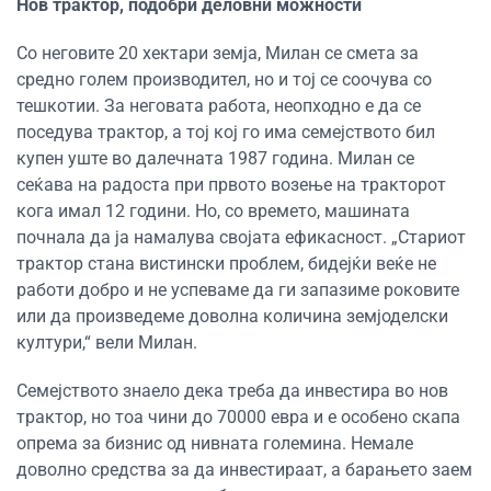
Нов трактор, подобри деловни можности
Со неговите 20 хектари земја, Милан се смета за
средно голем производител, но и тој се соочува со
тешкотии. За неговата работа, неопходно е да се
поседува трактор, а тој кој го има семејството бил
купен уште во далечната 1987 година. Милан се
сеќава на радоста при првото возење на тракторот
кога имал 12 години. Но, со времето, машината
почнала да ја намалува својата ефикасност. „Стариот
трактор стана вистински проблем, бидејќи веќе не
работи добро и не успеваме да ги запазиме роковите
или да произведеме доволна количина земјоделски
култури,“ вели Милан.
Семејството знаело дека треба да инвестира во нов
трактор, но тоа чини до 70000 евра и е особено скапа
опрема за бизнис од нивната големина. Немале
доволно средства за да инвестираат, а барањето заем