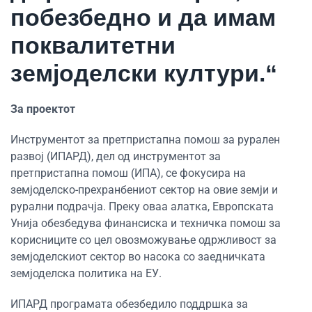
побезбедно и да имам
поквалитетни
земјоделски култури.“
За проектот
Инструментот за претпристапна помош за рурален
развој (ИПАРД), дел од инструментот за
претпристапна помош (ИПА), се фокусира на
земјоделско-прехранбениот сектор на овие земји и
рурални подрачја. Преку оваа алатка, Европската
Унија обезбедува финансиска и техничка помош за
корисниците со цел овозможување одржливост за
земјоделскиот сектор во насока со заедничката
земјоделска политика на ЕУ.
ИПАРД програмата обезбедило поддршка за