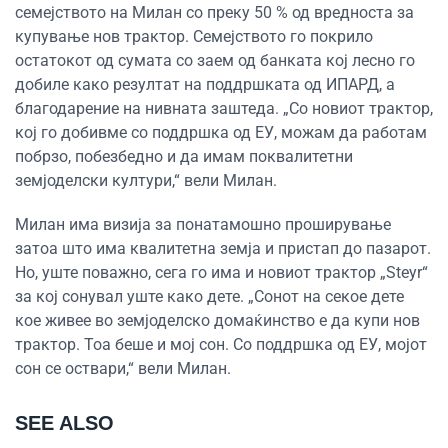
семејството на Милан со преку 50 % од вредноста за
купување нов трактор. Семејството го покрило
остатокот од сумата со заем од банката кој лесно го
добиле како резултат на поддршката од ИПАРД, а
благодарение на нивната заштеда. „Со новиот трактор,
кој го добивме со поддршка од ЕУ, можам да работам
побрзо, побезбедно и да имам поквалитетни
земјоделски култури,“ вели Милан.
Милан има визија за понатамошно проширување
затоа што има квалитетна земја и пристап до пазарот.
Но, уште поважно, сега го има и новиот трактор „Steyr“
за кој сонувал уште како дете. „Сонот на секое дете
кое живее во земјоделско домаќинство е да купи нов
трактор. Тоа беше и мој сон. Со поддршка од ЕУ, мојот
сон се оствари,“ вели Милан.
SEE ALSO