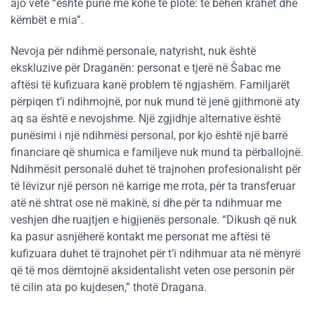
ajo vetë “është punë me kohë të plotë: të bëhen krahët dhe
këmbët e mia”.
Nevoja për ndihmë personale, natyrisht, nuk është
ekskluzive për Draganën: personat e tjerë në Šabac me
aftësi të kufizuara kanë problem të ngjashëm. Familjarët
përpiqen t’i ndihmojnë, por nuk mund të jenë gjithmonë aty
aq sa është e nevojshme. Një zgjidhje alternative është
punësimi i një ndihmësi personal, por kjo është një barrë
financiare që shumica e familjeve nuk mund ta përballojnë.
Ndihmësit personalë duhet të trajnohen profesionalisht për
të lëvizur një person në karrige me rrota, për ta transferuar
atë në shtrat ose në makinë, si dhe për ta ndihmuar me
veshjen dhe ruajtjen e higjienës personale. “Dikush që nuk
ka pasur asnjëherë kontakt me personat me aftësi të
kufizuara duhet të trajnohet për t’i ndihmuar ata në mënyrë
që të mos dëmtojnë aksidentalisht veten ose personin për
të cilin ata po kujdesen,” thotë Dragana.