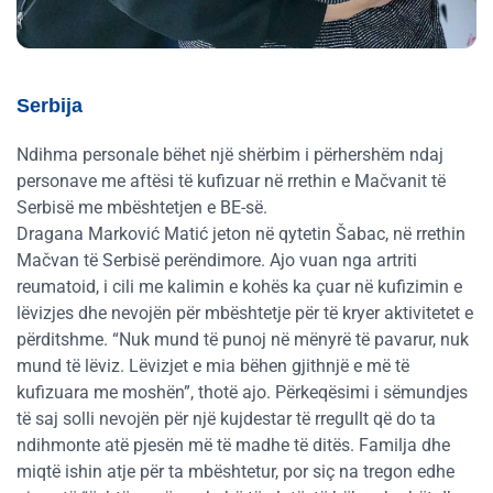
Serbija
Ndihma personale bëhet një shërbim i përhershëm ndaj
personave me aftësi të kufizuar në rrethin e Mačvanit të
Serbisë me mbështetjen e BE-së.
Dragana Marković Matić jeton në qytetin Šabac, në rrethin
Mačvan të Serbisë perëndimore. Ajo vuan nga artriti
reumatoid, i cili me kalimin e kohës ka çuar në kufizimin e
lëvizjes dhe nevojën për mbështetje për të kryer aktivitetet e
përditshme. “Nuk mund të punoj në mënyrë të pavarur, nuk
mund të lëviz. Lëvizjet e mia bëhen gjithnjë e më të
kufizuara me moshën”, thotë ajo. Përkeqësimi i sëmundjes
të saj solli nevojën për një kujdestar të rregullt që do ta
ndihmonte atë pjesën më të madhe të ditës. Familja dhe
miqtë ishin atje për ta mbështetur, por siç na tregon edhe