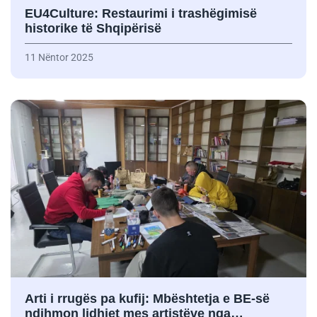
EU4Culture: Restaurimi i trashëgimisë
historike të Shqipërisë
11 Nëntor 2025
Arti i rrugës pa kufij: Mbështetja e BE-së
ndihmon lidhjet mes artistëve nga…