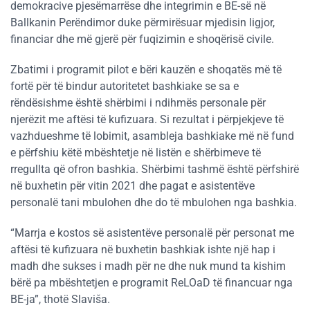
demokracive pjesëmarrëse dhe integrimin e BE-së në
Ballkanin Perëndimor duke përmirësuar mjedisin ligjor,
financiar dhe më gjerë për fuqizimin e shoqërisë civile.
Zbatimi i programit pilot e bëri kauzën e shoqatës më të
fortë për të bindur autoritetet bashkiake se sa e
rëndësishme është shërbimi i ndihmës personale për
njerëzit me aftësi të kufizuara. Si rezultat i përpjekjeve të
vazhdueshme të lobimit, asambleja bashkiake më në fund
e përfshiu këtë mbështetje në listën e shërbimeve të
rregullta që ofron bashkia. Shërbimi tashmë është përfshirë
në buxhetin për vitin 2021 dhe pagat e asistentëve
personalë tani mbulohen dhe do të mbulohen nga bashkia.
“Marrja e kostos së asistentëve personalë për personat me
aftësi të kufizuara në buxhetin bashkiak ishte një hap i
madh dhe sukses i madh për ne dhe nuk mund ta kishim
bërë pa mbështetjen e programit ReLOaD të financuar nga
BE-ja”, thotë Slaviša.