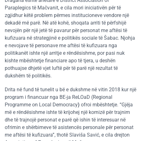
Dragana është anëtare e District Association of
Paraplegics të Mačvanit, e cila mori iniciativën për të
zgjidhur këtë problem përmes institucioneve vendore një
dekadë më parë. Në atë kohë, shoqata arriti të përfshijë
nevojën për një jetë të pavarur për personat me aftësi të
kufizuara në strategjinë e politikës sociale të Šabac. Njohja
e nevojave të personave me aftësi të kufizuara nga
politikanët ishte një arritje e rëndësishme, por pasi nuk
kishte mbështetje financiare apo të tjera, u deshën
pothuajse dhjetë vjet luftë për të parë një rezultat të
dukshëm të politikës.
Drita në fund të tunelit u bë e dukshme në vitin 2018 kur një
program i financuar nga BE-ja ReLOaD (Regional
Programme on Local Democracy
)
ofroi mbështetje. “Gjëja
më e rëndësishme ishte të krijohej një kornizë për trajnim
dhe të trajnojë personat e parë që ishin të interesuar në
ofrimin e shërbimeve të asistencës personale për personat
me aftësi të kufizuara”, thotë Slaviša Savić, e cila drejton