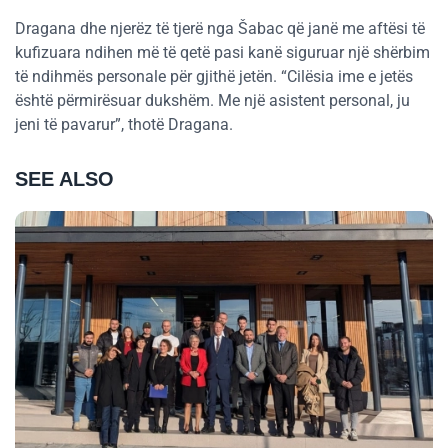
Dragana dhe njerëz të tjerë nga Šabac që janë me aftësi të
kufizuara ndihen më të qetë pasi kanë siguruar një shërbim
të ndihmës personale për gjithë jetën. “Cilësia ime e jetës
është përmirësuar dukshëm. Me një asistent personal, ju
jeni të pavarur”, thotë Dragana.
SEE ALSO