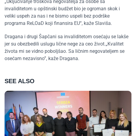
„Uključivanje troškova negovatelja za osobe sa
invaliditetom u opštinski budžet bio je ogroman skok i
veliki uspeh za nas i ne bismo uspeli bez podrške
programa ReLOaD koji finansira EU“, kaže Slaviša.
Dragana i drugi Šapčani sa invaliditetom osećaju se lakše
jer su obezbedili uslugu lične nege za ceo život.„Kvalitet
života mi se vidno poboljšao. Sa ličnim negovateljem se
osećam nezavisno”, kaže Dragana.
SEE ALSO