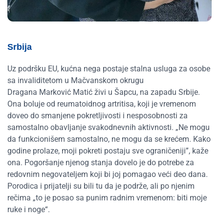
Srbija
Uz podršku EU, kućna nega postaje stalna usluga za osobe
sa invaliditetom u Mačvanskom okrugu
Dragana Marković Matić živi u Šapcu, na zapadu Srbije.
Ona boluje od reumatoidnog artritisa, koji je vremenom
doveo do smanjene pokretljivosti i nesposobnosti za
samostalno obavljanje svakodnevnih aktivnosti. „Ne mogu
da funkcionišem samostalno, ne mogu da se krećem. Kako
godine prolaze, moji pokreti postaju sve ograničeniji”, kaže
ona. Pogoršanje njenog stanja dovelo je do potrebe za
redovnim negovateljem koji bi joj pomagao veći deo dana.
Porodica i prijatelji su bili tu da je podrže, ali po njenim
rečima „to je posao sa punim radnim vremenom: biti moje
ruke i noge“.