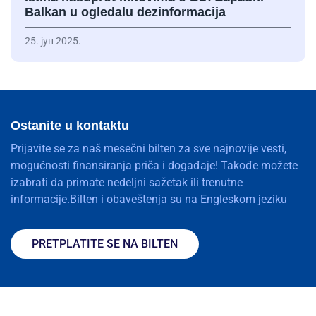
Balkan u ogledalu dezinformacija
25. јун 2025.
Ostanite u kontaktu
Prijavite se za naš mesečni bilten za sve najnovije vesti,
mogućnosti finansiranja priča i događaje! Takođe možete
izabrati da primate nedeljni sažetak ili trenutne
informacije.Bilten i obaveštenja su na Engleskom jeziku
PRETPLATITE SE NA BILTEN