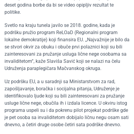
deset godina borbe da bi se video opipljiv rezultat te
politike.
Svetlo na kraju tunela javilo se 2018. godine, kada je
podršku pružio program ReLOaD (Regionalni program
lokalne demokratije) koji finansira EU. „Najvažnije je bilo da
se stvori okvir za obuku i obuče prvi polaznici koji su bili
zainteresovani za pružanje usluga lične nege osobama sa
invaliditetom“, kaže Slaviša Savić koji se nalazi na čelu
Udruženja paraplegičara Mačvanskog okruga.
Uz podršku EU, a u saradnji sa Ministarstvom za rad,
zapošljavanje, boračka i socijalna pitanja, Udruženje je
identifikovalo ljude koji su bili zainteresovani za pružanje
usluge lične nege, obučila ih i izdala licence. U okviru istog
programa uspeli su i da pokrenu pilot projekat podrške gde
je pet osoba sa invaliditetom dobijalo ličnu negu osam sati
dnevno, a četiri druge osobe četiri sata podrške dnevno.