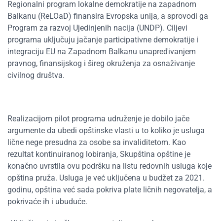
Regionalni program lokalne demokratije na zapadnom
Balkanu (ReLOaD) finansira Evropska unija, a sprovodi ga
Program za razvoj Ujedinjenih nacija (UNDP). Ciljevi
programa uključuju jačanje participativne demokratije i
integraciju EU na Zapadnom Balkanu unapređivanjem
pravnog, finansijskog i šireg okruženja za osnaživanje
civilnog društva.
Realizacijom pilot programa udruženje je dobilo jače
argumente da ubedi opštinske vlasti u to koliko je usluga
lične nege presudna za osobe sa invaliditetom. Kao
rezultat kontinuiranog lobiranja, Skupština opštine je
konačno uvrstila ovu podršku na listu redovnih usluga koje
opština pruža. Usluga je već uključena u budžet za 2021.
godinu, opština već sada pokriva plate ličnih negovatelja, a
pokrivaće ih i ubuduće.