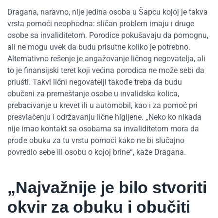
Dragana, naravno, nije jedina osoba u Šapcu kojoj je takva
vrsta pomoći neophodna: sličan problem imaju i druge
osobe sa invaliditetom. Porodice pokušavaju da pomognu,
ali ne mogu uvek da budu prisutne koliko je potrebno.
Alternativno rešenje je angažovanje ličnog negovatelja, ali
to je finansijski teret koji većina porodica ne može sebi da
priušti. Takvi lični negovatelji takođe treba da budu
obučeni za premeštanje osobe u invalidska kolica,
prebacivanje u krevet ili u automobil, kao i za pomoć pri
presvlačenju i održavanju lične higijene. „Neko ko nikada
nije imao kontakt sa osobama sa invaliditetom mora da
prođe obuku za tu vrstu pomoći kako ne bi slučajno
povredio sebe ili osobu o kojoj brine“, kaže Dragana.
„Najvažnije je bilo stvoriti
okvir za obuku i obučiti