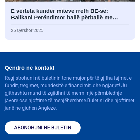
E vërteta kundër miteve rreth BE-së:
Ballkani Perëndimor ballë përballë me…
25 Qershor 2025
Qëndro në kontakt
Regjistrohuni në buletinin tonë mujor për të gjitha lajmet e
fundit, tregimet, mundësitë e financimit, dhe ngjarjet! Ju
gjithashtu mund të zgjidhni të merrni një përmbledhje
javore ose njoftime të menjëhershme.Buletini dhe njoftimet
janë në gjuhen Angleze.
ABONOHUNI NË BULETIN