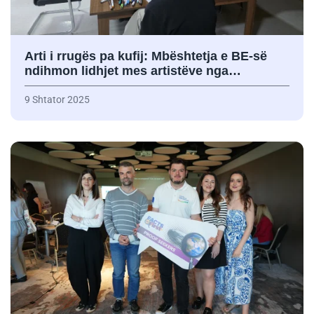
Arti i rrugës pa kufij: Mbështetja e BE-së
ndihmon lidhjet mes artistëve nga…
9 Shtator 2025