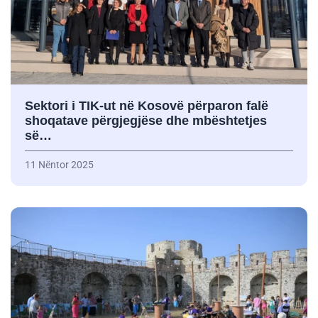
Sektori i TIK-ut në Kosovë përparon falë
shoqatave përgjegjëse dhe mbështetjes
së…
11 Nëntor 2025