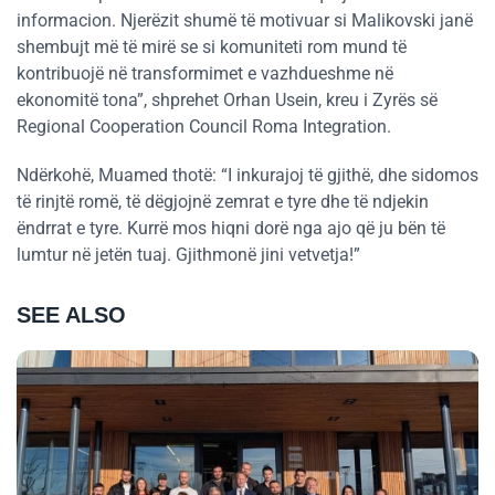
informacion. Njerëzit shumë të motivuar si Malikovski janë
shembujt më të mirë se si komuniteti rom mund të
kontribuojë në transformimet e vazhdueshme në
ekonomitë tona”, shprehet Orhan Usein, kreu i Zyrës së
Regional Cooperation Council Roma Integration.
Ndërkohë, Muamed thotë: “I inkurajoj të gjithë, dhe sidomos
të rinjtë romë, të dëgjojnë zemrat e tyre dhe të ndjekin
ëndrrat e tyre. Kurrë mos hiqni dorë nga ajo që ju bën të
lumtur në jetën tuaj. Gjithmonë jini vetvetja!”
SEE ALSO