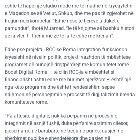
është të hapë një studio mode më të madhe në kryeqytetin
e Maqedonisë së Veriut, Shkup, dhe më pas të zgjerohet në
tregun ndërkombëtar. “Edhe nëse të tjerëve u duket e
pamundur”, thotë Muamed, “le të krijojmë së bashku histori
që ia vlen t’i themi me zë të lartë edhe me krenari”.
Edhe pse projekti i RCC-së Roma Integration funksionon
kryesisht në nivelin politik, projekti vazhdon të mbështesë
programet që punojnë drejtpërdrejt me komunitetet romë.
Boost Digital Roma – të cilin RCC-ja e mbështet si
financiarisht ashtu edhe me burimet njerëzore – është një
nga këto programe dhe është i rëndësishëm sepse
ndihmon në përshpejtimin e procesit të digjitalizimit brenda
komuniteteve rome.
“Pa aftësitë digjitale, nuk ka përparim në procesin e
integrimit në asnjë fushë, duke përfshirë arsimim cilësor,
pjesëmarrjen e barabartë në tregun e punës, qasjen në
shërbimet publike e shëndetësore dhe qasjen në