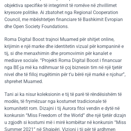
objektiva specifike të integrimit të romëve në zhvillimet
kryesore politike. Ai zbatohet nga Regional Cooperation
Council, me mbështetjen financiare të Bashkimit Evropian
dhe Open Society Foundations.
Roma Digital Boost trajnoi Muamed për shitjet online,
krijimin e një marke dhe identitetin vizual për kompaninë e
tij, si dhe menaxhimin dhe promovimin për kanalet e
mediave sociale. “Projekti Roma Digital Boost i financuar
nga BE-ja më ka ndihmuar të çoj biznesin tim në një tjetër
nivel dhe të filloj rrugëtimin për t’u bërë një markë e njohur”,
shprehet Muamed.
Tani ai ka nisur koleksionin e tij të parë të rëndësishëm të
modës, të frymëzuar nga kostumet tradicionale të
komunitetit rom. Dizajni i tij Aurora fitoi vendin e dytë në
konkursin “Miss Freedom of the World” dhe një tjetër dizajn
u zgjodh si kostumi më i mirë kombëtar në konkursin “Miss
Summer 2021” në Shqipëri. Vizioni i tij për të ardhmen