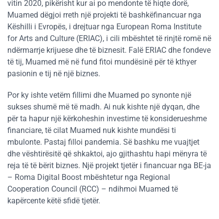
vitin 2020, pikërisht kur ai po mendonte të hiqte dorë,
Muamed dëgjoi rreth një projekti të bashkëfinancuar nga
Këshilli i Evropës, i drejtuar nga European Roma Institute
for Arts and Culture (ERIAC), i cili mbështet të rinjtë romë në
ndërmarrje krijuese dhe të biznesit. Falë ERIAC dhe fondeve
të tij, Muamed më në fund fitoi mundësinë për të kthyer
pasionin e tij në një biznes.
Por ky ishte vetëm fillimi dhe Muamed po synonte një
sukses shumë më të madh. Ai nuk kishte një dyqan, dhe
për ta hapur një kërkoheshin investime të konsiderueshme
financiare, të cilat Muamed nuk kishte mundësi ti
mbulonte. Pastaj filloi pandemia. Së bashku me vuajtjet
dhe vështirësitë që shkaktoi, ajo gjithashtu hapi mënyra të
reja të të bërit biznes. Një projekt tjetër i financuar nga BE-ja
– Roma Digital Boost mbështetur nga Regional
Cooperation Council (RCC) – ndihmoi Muamed të
kapërcente këtë sfidë tjetër.