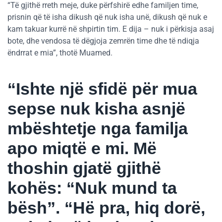
“Të gjithë rreth meje, duke përfshirë edhe familjen time,
prisnin që të isha dikush që nuk isha unë, dikush që nuk e
kam takuar kurrë në shpirtin tim. E dija – nuk i përkisja asaj
bote, dhe vendosa të dëgjoja zemrën time dhe të ndiqja
ëndrrat e mia”, thotë Muamed.
“Ishte një sfidë për mua
sepse nuk kisha asnjë
mbështetje nga familja
apo miqtë e mi. Më
thoshin gjatë gjithë
kohës: “Nuk mund ta
bësh”. “Hë pra, hiq dorë,