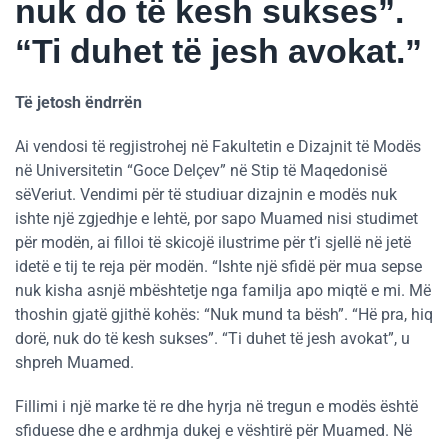
nuk do të kesh sukses”.
“Ti duhet të jesh avokat.”
Të jetosh ëndrrën
Ai vendosi të regjistrohej në Fakultetin e Dizajnit të Modës
në Universitetin “Goce Delçev” në Stip të Maqedonisë
sëVeriut. Vendimi për të studiuar dizajnin e modës nuk
ishte një zgjedhje e lehtë, por sapo Muamed nisi studimet
për modën, ai filloi të skicojë ilustrime për t’i sjellë në jetë
idetë e tij te reja për modën. “Ishte një sfidë për mua sepse
nuk kisha asnjë mbështetje nga familja apo miqtë e mi. Më
thoshin gjatë gjithë kohës: “Nuk mund ta bësh”. “Hë pra, hiq
dorë, nuk do të kesh sukses”. “Ti duhet të jesh avokat”, u
shpreh Muamed.
Fillimi i një marke të re dhe hyrja në tregun e modës është
sfiduese dhe e ardhmja dukej e vështirë për Muamed. Në