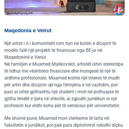
Maqedonia e Veirut
Një artist i ri i komunitetit rom hyn në botën e dizajnit të
modës falë një projekti të financuar nga BE-ja në
Maqedoninë e Veriut.
Në familjen e Muamed Malikovskit, artistët ishin stereotipa
të lidhur me vështirësi financiare dhe mungesë të një të
ardhme profesionale. Muamed kishte një interes të madh
për artin dhe dizajnin që nga fëmijëria e në vazhdim, por
pasi ai ishte gjithashtu një student i mirë në pothuajse të
gjitha lëndët e tjera në shkollë, ai zgjodhi juridikun si një
profesion kur erdhi koha për të vendosur për universitetin.
Me shumë punë, Muamed mori vlerësime të larta në
fakultetin e juridikut, por pak para diplomimit ndodhi diçka.