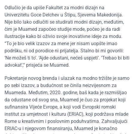
Odlučio je da upiše Fakultet za modni dizajn na
Univerzitetu Goce Delchev u Štipu, Sjeverna Makedonija.
Nije bilo lako odlučiti se studirati modni dizajn, međutim,
čim je Muamed započeo studije mode, počeo je da radi
ilustracije kako bi oživio svoje inovativne ideje za modu.
“To je bio velik izazov za mene jer nisam uopšte imao
podršku, ni od porodice ni prijatelja. Stalno bi mi govorili:
‘Ne možeš ti to’. ‘Ajde odustani, nećeš uspjeti’. ‘Trebao bi biti
advokat’,“ prisjeća se Muamed.
Pokretanje novog brenda i ulazak na modno tržište je samo
po sebi izazov, a budućnost se činila neizvijesnom za
Muameda. Međutim, 2020. godine, baš kada je razmišljao
da odustane od svog sna, Muamed je čuo za projekat koji
sufinansira Vijeće Evrope, a koji vodi Evropski romski
institut za umjetnost i kulturu (ERIAC), koji podržava mlade
Rome u kreativnim i poslovnim poduhvatima. Zahvaljujući
ERIAC-u i njegovom finansiranju, Muamed je konačno