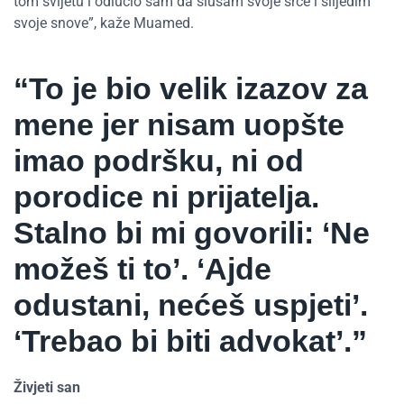
tom svijetu i odlučio sam da slušam svoje srce i slijedim
svoje snove”, kaže Muamed.
“To je bio velik izazov za
mene jer nisam uopšte
imao podršku, ni od
porodice ni prijatelja.
Stalno bi mi govorili: ‘Ne
možeš ti to’. ‘Ajde
odustani, nećeš uspjeti’.
‘Trebao bi biti advokat’.”
Živjeti san