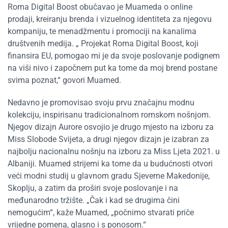
Roma Digital Boost obučavao je Muameda o online
prodaji, kreiranju brenda i vizuelnog identiteta za njegovu
kompaniju, te menadžmentu i promociji na kanalima
društvenih medija. „ Projekat Roma Digital Boost, koji
finansira EU, pomogao mi je da svoje poslovanje podignem
na viši nivo i započnem put ka tome da moj brend postane
svima poznat,“ govori Muamed.
Nedavno je promovisao svoju prvu značajnu modnu
kolekciju, inspirisanu tradicionalnom romskom nošnjom.
Njegov dizajn Aurore osvojio je drugo mjesto na izboru za
Miss Slobode Svijeta, a drugi njegov dizajn je izabran za
najbolju nacionalnu nošnju na izboru za Miss Ljeta 2021. u
Albaniji. Muamed strijemi ka tome da u budućnosti otvori
veći modni studij u glavnom gradu Sjeverne Makedonije,
Skoplju, a zatim da proširi svoje poslovanje i na
međunarodno tržište. „Čak i kad se drugima čini
nemogućim“, kaže Muamed, „počnimo stvarati priče
vrijedne pomena, glasno i s ponosom.“