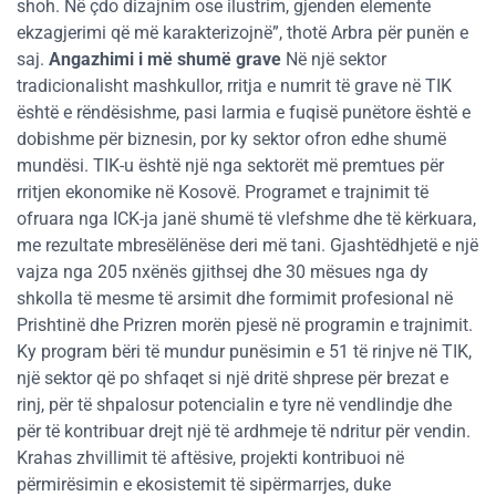
shoh. Në çdo dizajnim ose ilustrim, gjenden elemente
ekzagjerimi që më karakterizojnë”, thotë Arbra për punën e
saj.
Angazhimi i më shumë grave
Në një sektor
tradicionalisht mashkullor, rritja e numrit të grave në TIK
është e rëndësishme, pasi larmia e fuqisë punëtore është e
dobishme për biznesin, por ky sektor ofron edhe shumë
mundësi. TIK-u është një nga sektorët më premtues për
rritjen ekonomike në Kosovë. Programet e trajnimit të
ofruara nga ICK-ja janë shumë të vlefshme dhe të kërkuara,
me rezultate mbresëlënëse deri më tani. Gjashtëdhjetë e një
vajza nga 205 nxënës gjithsej dhe 30 mësues nga dy
shkolla të mesme të arsimit dhe formimit profesional në
Prishtinë dhe Prizren morën pjesë në programin e trajnimit.
Ky program bëri të mundur punësimin e 51 të rinjve në TIK,
një sektor që po shfaqet si një dritë shprese për brezat e
rinj, për të shpalosur potencialin e tyre në vendlindje dhe
për të kontribuar drejt një të ardhmeje të ndritur për vendin.
Krahas zhvillimit të aftësive, projekti kontribuoi në
përmirësimin e ekosistemit të sipërmarrjes, duke