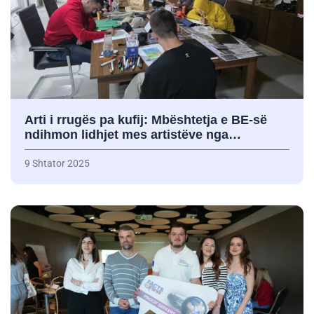
Arti i rrugës pa kufij: Mbështetja e BE-së
ndihmon lidhjet mes artistëve nga…
9 Shtator 2025