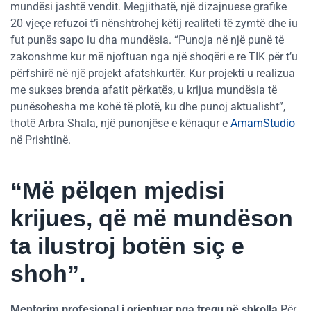
mundësi jashtë vendit. Megjithatë, një dizajnuese grafike
20 vjeçe refuzoi t’i nënshtrohej këtij realiteti të zymtë dhe iu
fut punës sapo iu dha mundësia. “Punoja në një punë të
zakonshme kur më njoftuan nga një shoqëri e re TIK për t’u
përfshirë në një projekt afatshkurtër. Kur projekti u realizua
me sukses brenda afatit përkatës, u krijua mundësia të
punësohesha me kohë të plotë, ku dhe punoj aktualisht”,
thotë Arbra Shala, një punonjëse e kënaqur e
AmamStudio
në Prishtinë.
“Më pëlqen mjedisi
krijues, që më mundëson
ta ilustroj botën siç e
shoh”.
Mentorim profesional i orientuar nga tregu në shkolla
Për