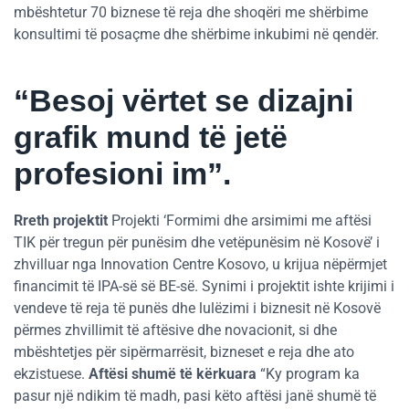
mbështetur 70 biznese të reja dhe shoqëri me shërbime
konsultimi të posaçme dhe shërbime inkubimi në qendër.
“Besoj vërtet se dizajni
grafik mund të jetë
profesioni im”.
Rreth projektit
Projekti ‘Formimi dhe arsimimi me aftësi
TIK për tregun për punësim dhe vetëpunësim në Kosovë’ i
zhvilluar nga Innovation Centre Kosovo, u krijua nëpërmjet
financimit të IPA-së së BE-së. Synimi i projektit ishte krijimi i
vendeve të reja të punës dhe lulëzimi i biznesit në Kosovë
përmes zhvillimit të aftësive dhe novacionit, si dhe
mbështetjes për sipërmarrësit, bizneset e reja dhe ato
ekzistuese.
Aftësi shumë të kërkuara
“Ky program ka
pasur një ndikim të madh, pasi këto aftësi janë shumë të