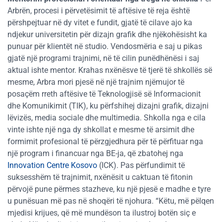
Arbrën, procesi i përvetësimit të aftësive të reja është
përshpejtuar në dy vitet e fundit, gjatë të cilave ajo ka
ndjekur universitetin për dizajn grafik dhe njëkohësisht ka
punuar për klientët në studio. Vendosmëria e saj u pikas
gjatë një programi trajnimi, në të cilin punëdhënësi i saj
aktual ishte mentor. Krahas nxënësve të tjerë të shkollës së
mesme, Arbra mori pjesë në një trajnim njëmujor të
posaçëm rreth aftësive të Teknologjisë së Informacionit
dhe Komunikimit (TIK), ku përfshihej dizajni grafik, dizajni
lëvizës, media sociale dhe multimedia. Shkolla nga e cila
vinte ishte një nga dy shkollat e mesme të arsimit dhe
formimit profesional të përzgjedhura për të përfituar nga
një program i financuar nga BE-ja, që zbatohej nga
Innovation Centre Kosovo
(ICK). Pas përfundimit të
suksesshëm të trajnimit, nxënësit u caktuan të fitonin
përvojë pune përmes stazheve, ku një pjesë e madhe e tyre
u punësuan më pas në shoqëri të njohura. “Këtu, më pëlqen
mjedisi krijues, që më mundëson ta ilustroj botën siç e