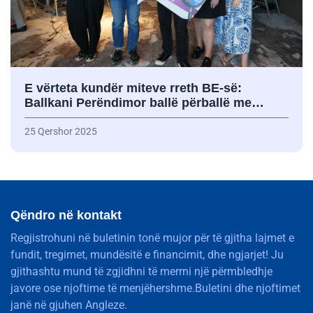
E vërteta kundër miteve rreth BE-së:
Ballkani Perëndimor ballë përballë me…
25 Qershor 2025
Qëndro në kontakt
Regjistrohuni në buletinin tonë mujor për të gjitha lajmet e
fundit, tregimet, mundësitë e financimit, dhe ngjarjet! Ju
gjithashtu mund të zgjidhni të merrni një përmbledhje
javore ose njoftime të menjëhershme.Buletini dhe njoftimet
janë në gjuhen Angleze.