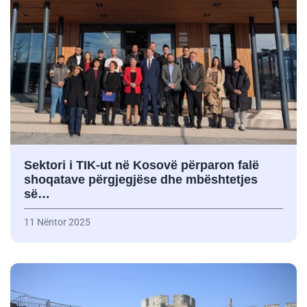
Sektori i TIK-ut në Kosovë përparon falë
shoqatave përgjegjëse dhe mbështetjes
së…
11 Nëntor 2025