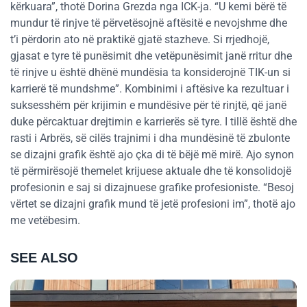
kërkuara”, thotë Dorina Grezda nga ICK-ja. “U kemi bërë të
mundur të rinjve të përvetësojnë aftësitë e nevojshme dhe
t’i përdorin ato në praktikë gjatë stazheve. Si rrjedhojë,
gjasat e tyre të punësimit dhe vetëpunësimit janë rritur dhe
të rinjve u është dhënë mundësia ta konsiderojnë TIK-un si
karrierë të mundshme”. Kombinimi i aftësive ka rezultuar i
suksesshëm për krijimin e mundësive për të rinjtë, që janë
duke përcaktuar drejtimin e karrierës së tyre. I tillë është dhe
rasti i Arbrës, së cilës trajnimi i dha mundësinë të zbulonte
se dizajni grafik është ajo çka di të bëjë më mirë. Ajo synon
të përmirësojë themelet krijuese aktuale dhe të konsolidojë
profesionin e saj si dizajnuese grafike profesioniste. “Besoj
vërtet se dizajni grafik mund të jetë profesioni im”, thotë ajo
me vetëbesim.
SEE ALSO