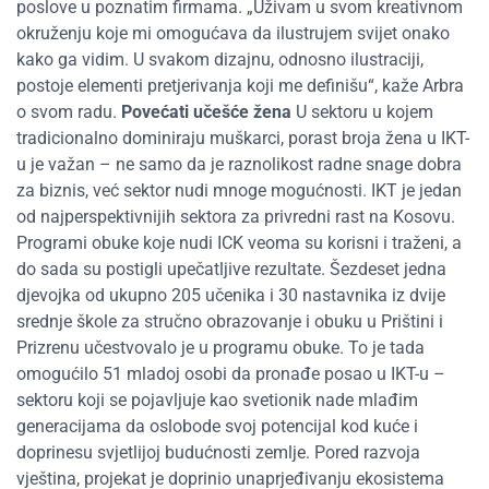
poslove u poznatim firmama. „Uživam u svom kreativnom
okruženju koje mi omogućava da ilustrujem svijet onako
kako ga vidim. U svakom dizajnu, odnosno ilustraciji,
postoje elementi pretjerivanja koji me definišu“, kaže Arbra
o svom radu.
Povećati učešće žena
U sektoru u kojem
tradicionalno dominiraju muškarci, porast broja žena u IKT-
u je važan – ne samo da je raznolikost radne snage dobra
za biznis, već sektor nudi mnoge mogućnosti. IKT je jedan
od najperspektivnijih sektora za privredni rast na Kosovu.
Programi obuke koje nudi ICK veoma su korisni i traženi, a
do sada su postigli upečatljive rezultate. Šezdeset jedna
djevojka od ukupno 205 učenika i 30 nastavnika iz dvije
srednje škole za stručno obrazovanje i obuku u Prištini i
Prizrenu učestvovalo je u programu obuke. To je tada
omogućilo 51 mladoj osobi da pronađe posao u IKT-u –
sektoru koji se pojavljuje kao svetionik nade mlađim
generacijama da oslobode svoj potencijal kod kuće i
doprinesu svjetlijoj budućnosti zemlje. Pored razvoja
vještina, projekat je doprinio unaprjeđivanju ekosistema