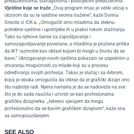
preduzetnicima, startapovima i postojećim preduzećima.
Vještine koje se traže
„Ovaj program imao je veliki uticaj s
obzirom da su te vještine veoma tražene“, kaže Dorina
Grezda iz ICK-a. „Omogućili smo mladima da steknu
potrebne vještine i upotrijebe ih u praksi tokom stažiranja.
Tako su njihove šanse za zapošljavanje i
samozapošljavanje povećane, a mladima je pružena prilika
da IKT razmotre kao oblast kojom bi mogli u životu da se
bave.“ Ubrizgavanje novih vještina pokazalo se uspešnim u
otvaranju mogućnosti za mlade koji su u procesu
određivanja svojih profesija. Takav je slučaj i sa Arbrom,
kojoj je obuka omogućila da otkrije da je grafički dizajn ono
što najbolje radi. Njena namjera je da se nadoveže na sve
što je do sada naučila i učvrsti se kao profesionalna
grafička dizajnerka. „Iskreno vjerujem da mogu
profesionalno da se bavim grafičkim dizajnom“, kaže ona
sa samopouzdanjem.
SEE ALSO