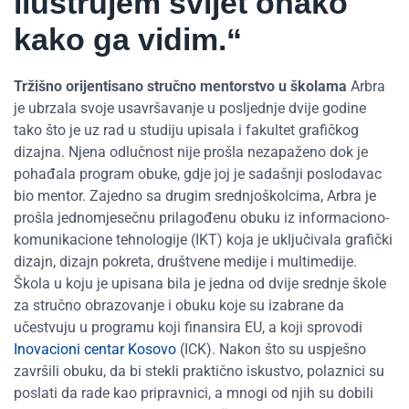
ilustrujem svijet onako
kako ga vidim.“
Tržišno orijentisano stručno mentorstvo u školama
Arbra
je ubrzala svoje usavršavanje u posljednje dvije godine
tako što je uz rad u studiju upisala i fakultet grafičkog
dizajna. Njena odlučnost nije prošla nezapaženo dok je
pohađala program obuke, gdje joj je sadašnji poslodavac
bio mentor. Zajedno sa drugim srednjoškolcima, Arbra je
prošla jednomjesečnu prilagođenu obuku iz informaciono-
komunikacione tehnologije (IKT) koja je uključivala grafički
dizajn, dizajn pokreta, društvene medije i multimedije.
Škola u koju je upisana bila je jedna od dvije srednje škole
za stručno obrazovanje i obuku koje su izabrane da
učestvuju u programu koji finansira EU, a koji sprovodi
Inovacioni centar Kosovo
(ICK). Nakon što su uspješno
završili obuku, da bi stekli praktično iskustvo, polaznici su
poslati da rade kao pripravnici, a mnogi od njih su dobili