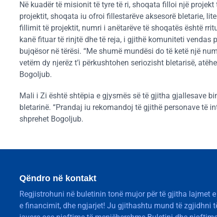
Në kuadër të misionit të tyre të ri, shoqata filloi një pro
projektit, shoqata iu ofroi fillestarëve aksesorë bletarie, l
fillimit të projektit, numri i anëtarëve të shoqatës është 
kanë fituar të rinjtë dhe të reja, i gjithë komuniteti vendas 
bujqësor në tërësi. “Me shumë mundësi do të ketë një numë
vetëm dy njerëz t’i përkushtohen seriozisht bletarisë, atë
Bogoljub.
Mali i Zi është shtëpia e gjysmës së të gjitha gjallesave
bletarinë. “Prandaj iu rekomandoj të gjithë personave të i
shprehet Bogoljub.
Qëndro në kontakt
Regjistrohuni në buletinin tonë mujor për të gjitha lajmet e
e financimit, dhe ngjarjet! Ju gjithashtu mund të zgjidhni 