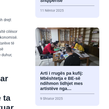
Shqipërisë
11 Nëntor 2025
h drejt
ltë cilësor
 ekonomisë.
tarëve të
së
 duhur,
Arti i rrugës pa kufij:
uar
Mbështetja e BE-së
ndihmon lidhjet mes
artistëve nga…
 ta
9 Shtator 2025
tuar