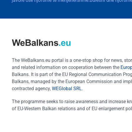
javore ose njoftime të menjëhershme.Buletini dhe njoftime
The WeBalkans.eu portal is a one-stop shop for news, stori
and related information on cooperation between the
Euro
Balkans. It is part of the EU Regional Communication Pr
Balkans, managed by the European Commission and impl
contracted agency,
WEGlobal SRL
.
The programme seeks to raise awareness and increase k
of EU-Western Balkan relations and of EU enlargement pol