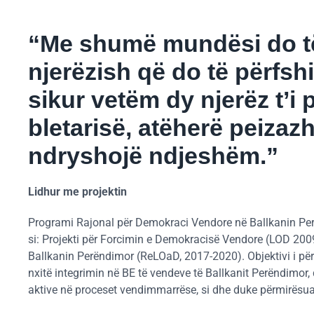
“Me shumë mundësi do të
njerëzish që do të përfsh
sikur vetëm dy njerëz t’i
bletarisë, atëherë peizazh
ndryshojë ndjeshëm.”
Lidhur me projektin
Programi Rajonal për Demokraci Vendore në Ballkanin Pe
si: Projekti për Forcimin e Demokracisë Vendore (LOD 20
Ballkanin Perëndimor (ReLOaD, 2017-2020). Objektivi i për
nxitë integrimin në BE të vendeve të Ballkanit Perëndimor, 
aktive në proceset vendimmarrëse, si dhe duke përmirësuar 