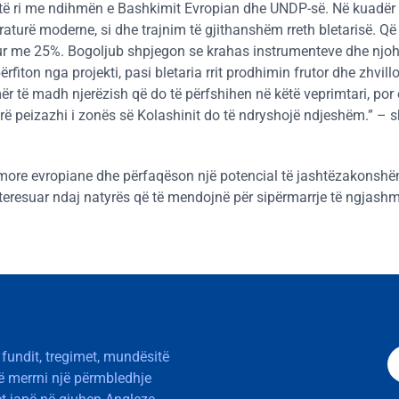
jekt të ri me ndihmën e Bashkimit Evropian dhe UNDP-së. Në kuadër 
iteraturë moderne, si dhe trajnim të gjithanshëm rreth bletarisë. Që
rritur me 25%. Bogoljub shpjegon se krahas instrumenteve dhe njo
përfiton nga projekti, pasi bletaria rrit prodhimin frutor dhe zhvill
r të madh njerëzish që do të përfshihen në këtë veprimtari, por 
herë peizazhi i zonës së Kolashinit do të ndryshojë ndjeshëm.” – 
 bimore evropiane dhe përfaqëson një potencial të jashtëzakonsh
nteresuar ndaj natyrës që të mendojnë për sipërmarrje të ngjashm
 fundit, tregimet, mundësitë
të merrni një përmbledhje