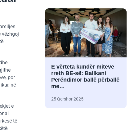
familjen
ë vëzhgoj
të
 dhe
E vërteta kundër miteve
gjithë
rreth BE-së: Ballkani
ve, por
Perëndimor ballë përballë
ikur, në
me…
25 Qershor 2025
ekjet e
onal
ërkesë të
këtë