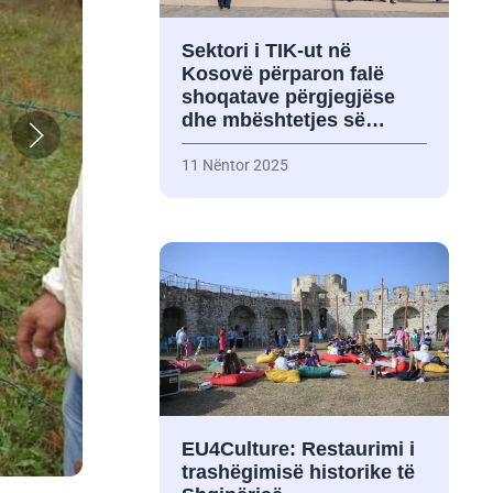
Sektori i TIK-ut në
Kosovë përparon falë
shoqatave përgjegjëse
dhe mbështetjes së…
11 Nëntor 2025
EU4Culture: Restaurimi i
trashëgimisë historike të