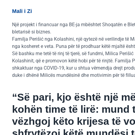
Mali i Zi
Një projekt i financuar nga BE-ja mbështet Shoqatën e Blet
bletarisë si biznes.
Familja Perišić nga Kolashini, një qytezë në verilindje të Ma
nga kosheret e veta. Puna për të prodhuar këtë mjaltë ësh
Së bashku me tetë të rinj të tjerë, së fundmi, Milica Perišić 
Kolashinit, që e promovon këtë hobi për të rinjtë. Familja Per
shkaktuar nga COVID-19, kur u shtua vëmendja drejt produk
duke i dhënë Milicës mundësinë dhe motivimin për të filluar
“Së pari, kjo është një m
kohën time të lirë: mund 
vëzhgoj këto krijesa të v
shfrytëzoj këtë mundësi t