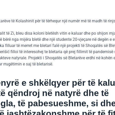
arëve të Kolashinit për të tërhequr një numër më të madh të rinjs
lit të Zi, bleu disa koloni bletësh vitin e kaluar dhe po shijon mja
të bërë nga mijëra bletë dhe një studente 20-vjeçare në degën e
ka filluar të merret me bletari falë një projekti të Shoqatës së Ble
išić filloi të interesohej te bletaria që prej fillimit të pandemisë 
teve natyrale. Projekti i Shoqatës së Bletarëve erdhi në kohën e
 rrugëtimin e saj të bletarisë.
ënyrë e shkëlqyer për të kal
të qëndroj në natyrë dhe të
ogla, të pabesueshme, si dhe
ë jashtëzakonshme për të fi