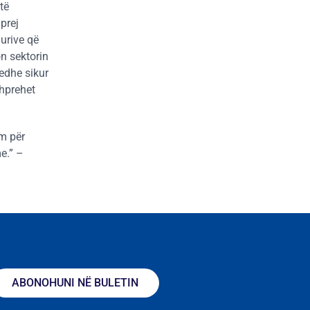
të
 prej
hurive që
on sektorin
edhe sikur
shprehet
ëm për
e.” –
ABONOHUNI NË BULETIN