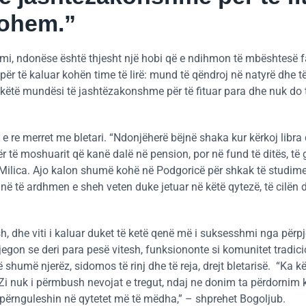
zohem.”
limi, ndonëse është thjesht një hobi që e ndihmon të mbështesë 
 për të kaluar kohën time të lirë: mund të qëndroj në natyrë dhe t
j këtë mundësi të jashtëzakonshme për të fituar para dhe nuk do 
 e re merret me bletari. “Ndonjëherë bëjnë shaka kur kërkoj libra
për të moshuarit që kanë dalë në pension, por në fund të ditës, të 
Milica. Ajo kalon shumë kohë në Podgoricë për shkak të studime
në të ardhmen e sheh veten duke jetuar në këtë qytezë, të cilën d
h, dhe viti i kaluar duket të ketë qenë më i suksesshmi nga përpj
egon se deri para pesë vitesh, funksiononte si komunitet tradici
shumë njerëz, sidomos të rinj dhe të reja, drejt bletarisë. “Ka k
Zi nuk i përmbush nevojat e tregut, ndaj ne donim ta përdornim 
shpërnguleshin në qytetet më të mëdha,” – shprehet Bogoljub.