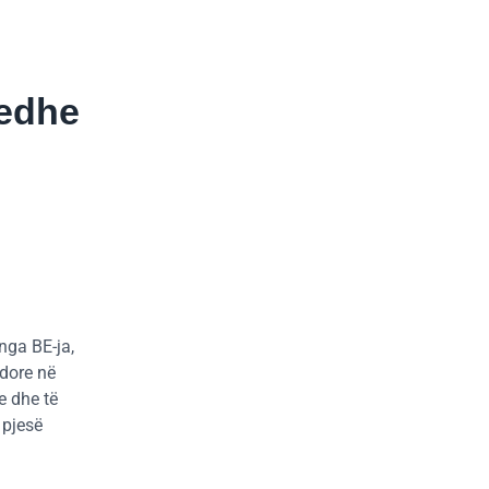
 edhe
nga BE-ja,
dore në
e dhe të
 pjesë