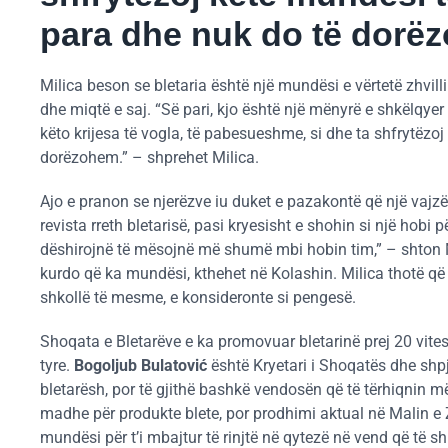
para dhe nuk do të dorë
Milica beson se bletaria është një mundësi e vërtetë zhvil
dhe miqtë e saj. “Së pari, kjo është një mënyrë e shkëlqyer
këto krijesa të vogla, të pabesueshme, si dhe ta shfrytëzo
dorëzohem.” – shprehet Milica.
Ajo e pranon se njerëzve iu duket e pazakontë që një vajzë
revista rreth bletarisë, pasi kryesisht e shohin si një hobi 
dëshirojnë të mësojnë më shumë mbi hobin tim,” – shton 
kurdo që ka mundësi, kthehet në Kolashin. Milica thotë që 
shkollë të mesme, e konsideronte si pengesë.
Shoqata e Bletarëve e ka promovuar bletarinë prej 20 vites
tyre.
Bogoljub Bulatović
është Kryetari i Shoqatës dhe shpj
bletarësh, por të gjithë bashkë vendosën që të tërhiqnin më 
madhe për produkte blete, por prodhimi aktual në Malin e 
mundësi për t’i mbajtur të rinjtë në qytezë në vend që të 