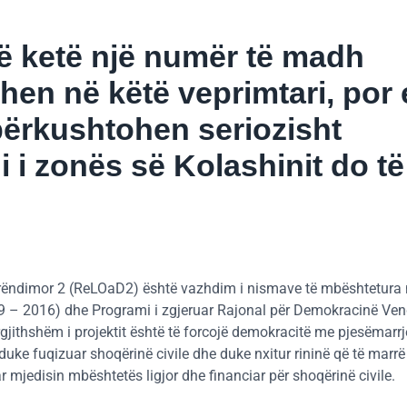
 ketë një numër të madh
ihen në këtë veprimtari, por
 përkushtohen seriozisht
i i zonës së Kolashinit do të
rëndimor 2 (ReLOaD2) është vazhdim i nismave të mbështetura 
09 – 2016) dhe Programi i zgjeruar Rajonal për Demokracinë Ven
gjithshëm i projektit është të forcojë demokracitë me pjesëmarrj
duke fuqizuar shoqërinë civile dhe duke nxitur rininë që të marrë
mjedisin mbështetës ligjor dhe financiar për shoqërinë civile.