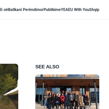
BE-së
Ballkani Perëndimor
Publikime
YEA
EU With You
Shqip
SEE ALSO