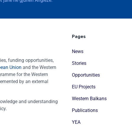
t janë në gjuhen Angleze.
Pages
News
es, funding opportunities,
Stories
pean Union
and the Western
ogramme for the Western
Opportunities
emented by an external
EU Projects
Western Balkans
nowledge and understanding
icy.
Publications
YEA