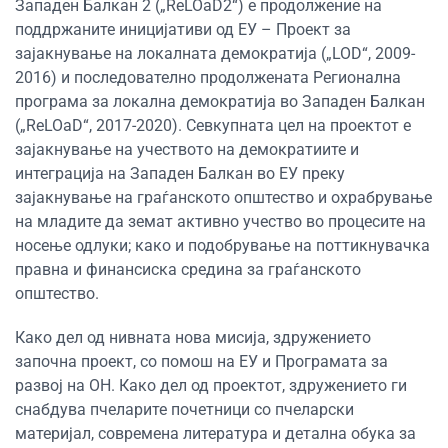
Западен Балкан 2 („ReLOaD2“) е продолжение на
поддржаните иницијативи од ЕУ – Проект за
зајакнување на локалната демократија („LOD“, 2009-
2016) и последователно продолжената Регионална
програма за локална демократија во Западен Балкан
(„ReLOaD“, 2017-2020). Севкупната цел на проектот е
зајакнување на учеството на демократиите и
интеграција на Западен Балкан во ЕУ преку
зајакнување на граѓанското општество и охрабрување
на младите да земат активно учество во процесите на
носење одлуки; како и подобрување на поттикнувачка
правна и финансиска средина за граѓанското
општество.
Како дел од нивната нова мисија, здружението
започна проект, со помош на ЕУ и Програмата за
развој на ОН. Како дел од проектот, здружението ги
снабдува пчеларите почетници со пчеларски
материјал, современа литература и детална обука за