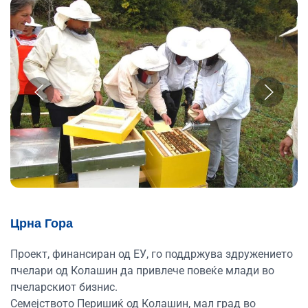
Црна Гора
Проект, финансиран од ЕУ, го поддржува здружението
пчелари од Колашин да привлече повеќе млади во
пчеларскиот бизнис.
Семејството Перишиќ од Колашин, мал град во