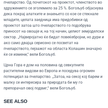
пчеларство. Од почетокот на проектот, членството во
здружението се зголемило за 25 %. Богољуб објаснува
дека покрај алатките и знаењето со кое се стекнале
младите, целата заедница има придобивки од
проектот затоа што пчеларството го подобрува
приносот на овошје и, на тој начин, целиот земјоделски
сектор. „Најверојатно ќе бидат повеќебројни, но дури и
ако само двајца сериозно се посветат на
пчеларството, пејзажот на областа Колашин значајно
ќе се измени,“ вели Богољуб.
Црна Гора е дом на половина од севкупните
растителни видови во Европа и поседува огромен
потенцијал за пчеларство. „Затоа, на секој кој барем и
малку се интересира за природата би му го
препорачал овој подвиг,“ вели Богољуб.
SEE ALSO