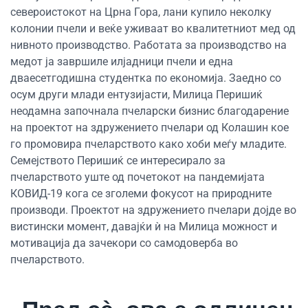
североистокот на Црна Гора, лани купило неколку
колонии пчели и веќе уживаат во квалитетниот мед од
нивното производство. Работата за производство на
медот ја завршиле илјадници пчели и една
дваесетгодишна студентка по економија. Заедно со
осум други млади ентузијасти, Милица Перишиќ
неодамна започнала пчеларски бизнис благодарение
на проектот на здружението пчелари од Колашин кое
го промовира пчеларството како хоби меѓу младите.
Семејството Перишиќ се интересирало за
пчеларството уште од почетокот на пандемијата
КОВИД-19 кога се зголеми фокусот на природните
производи. Проектот на здружението пчелари дојде во
вистински момент, давајќи ѝ на Милица можност и
мотивација да зачекори со самодоверба во
пчеларството.