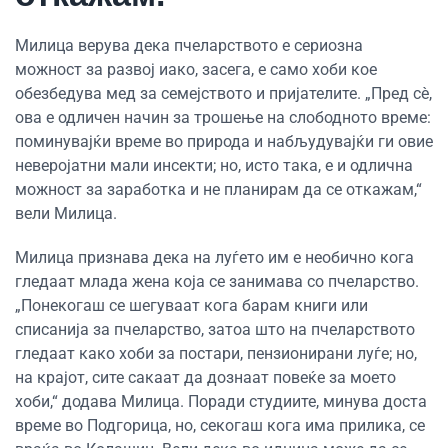
Милица верува дека пчеларството е сериозна
можност за развој иако, засега, е само хоби кое
обезбедува мед за семејството и пријателите. „Пред сè,
ова е одличен начин за трошење на слободното време:
поминувајќи време во природа и набљудувајќи ги овие
неверојатни мали инсекти; но, исто така, е и одлична
можност за заработка и не планирам да се откажам,“
вели Милица.
Милица признава дека на луѓето им е необично кога
гледаат млада жена која се занимава со пчеларство.
„Понекогаш се шегуваат кога барам книги или
списанија за пчеларство, затоа што на пчеларството
гледаат како хоби за постари, пензионирани луѓе; но,
на крајот, сите сакаат да дознаат повеќе за моето
хоби,“ додава Милица. Поради студиите, минува доста
време во Подгорица, но, секогаш кога има прилика, се