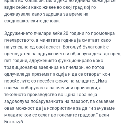
враќа во Колашин. Вели дека во иднина може да се
види себеси како живее во овој град кој го
доживувала како задршка за време на
средношколските денови.
Здружението пчелари веќе 20 години го промовира
пчеларството, а минатата година ја сметаат како
најуспешна од овој аспект. Богољуб Булатовиќ е
претседател на здружението и објаснува дека до пред
пет години, здружението функционирало како
традиционална заедница на пчелари, но потоа
одлучиле да преземат акција и да се отворат кон
повеќе луѓе; со посебен фокус на младите. „Има
голема побарувачка за пчелини производи, а
тековното производство во Црна Гора не ја
задоволува побарувачката на пазарот, па сакавме
оваа можност да ја искористиме за да ги зачуваме
младите кои се селат во големите градови,“ вели
Богољуб.