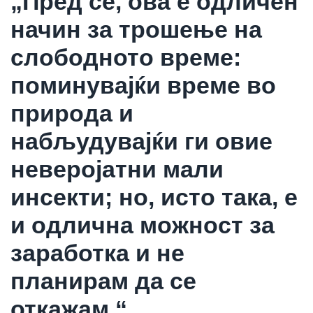
„Пред сè, ова е одличен
начин за трошење на
слободното време:
поминувајќи време во
природа и
набљудувајќи ги овие
неверојатни мали
инсекти; но, исто така, е
и одлична можност за
заработка и не
планирам да се
откажам.“