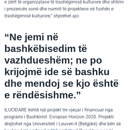
e zërit të organizatave të trashëgimisë kulturore dhe shtimi
i prezencës sonë dhe numrit të projekteve në fushën e
trashëgimisë kulturore,“ shprehet ajo.
“Ne jemi në
bashkëbisedim të
vazhdueshëm; ne po
krijojmë ide së bashku
dhe mendoj se kjo është
e rëndësishme.”
ILUCIDARE është një projekt tre vjeçar i financuar nga
programi i Bashkimit Evropian Horizon 2020. Projekti
drejtohet nga Universiteti i Leuven-it (Belgjikë) dhe bën së