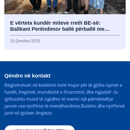
E vërteta kundër miteve rreth BE-së:
Ballkani Perëndimor ballë përballë me…
25 Qershor 2025
Qëndro në kontakt
Regjistrohuni në buletinin tonë mujor për të gjitha lajmet e
fundit, tregimet, mundësitë e financimit, dhe ngjarjet! Ju
gjithashtu mund të zgjidhni të merrni një përmbledhje
javore ose njoftime të menjëhershme.Buletini dhe njoftimet
janë në gjuhen Angleze.