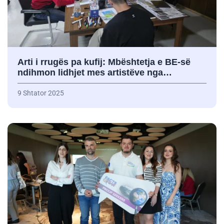
Arti i rrugës pa kufij: Mbështetja e BE-së
ndihmon lidhjet mes artistëve nga…
9 Shtator 2025