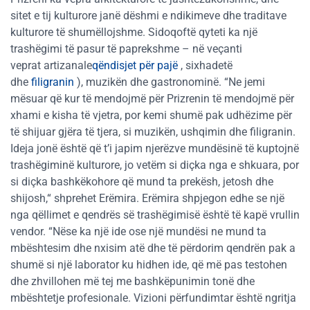
sitet e tij kulturore janë dëshmi e ndikimeve dhe traditave
kulturore të shumëllojshme. Sidoqoftë qyteti ka një
trashëgimi të pasur të paprekshme – në veçanti
veprat artizanale
qëndisjet për pajë
, sixhadetë
dhe
filigranin
), muzikën dhe gastronominë. “Ne jemi
mësuar që kur të mendojmë për Prizrenin të mendojmë për
xhami e kisha të vjetra, por kemi shumë pak udhëzime për
të shijuar gjëra të tjera, si muzikën, ushqimin dhe filigranin.
Ideja jonë është që t’i japim njerëzve mundësinë të kuptojnë
trashëgiminë kulturore, jo vetëm si diçka nga e shkuara, por
si diçka bashkëkohore që mund ta prekësh, jetosh dhe
shijosh,“ shprehet Erëmira. Erëmira shpjegon edhe se një
nga qëllimet e qendrës së trashëgimisë është të kapë vrullin
vendor. “Nëse ka një ide ose një mundësi ne mund ta
mbështesim dhe nxisim atë dhe të përdorim qendrën pak a
shumë si një laborator ku hidhen ide, që më pas testohen
dhe zhvillohen më tej me bashkëpunimin tonë dhe
mbështetje profesionale. Vizioni përfundimtar është ngritja