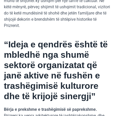
mund të shijohet ky ushqim për një tarifë të caktuar. Në
këtë mënyrë, përveç shijimit të ushqimit tradicional, vizitori
do të ketë mundësinë të shohë dhe jetën familjare dhe të
shijojë dekorin e brendshëm të shtëpive historike të
Prizrenit.
“Ideja e qendrës është të
mbledhë nga shumë
sektorë organizatat që
janë aktive në fushën e
trashëgimisë kulturore
dhe të krijojë sinergji”
Bërja e prekshme e trashëgimisë së paprekshme.
Prizreni ka vepra arkitekturore të jashtëzakonshme, dhe