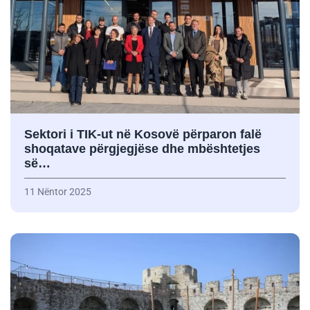
Sektori i TIK-ut në Kosovë përparon falë
shoqatave përgjegjëse dhe mbështetjes
së…
11 Nëntor 2025