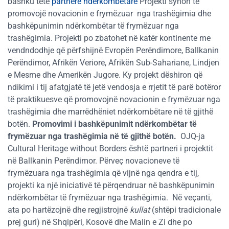
bashku tetë
partnerë ndërkombëtarë
Projekti synon të
promovojë novacionin e frymëzuar nga trashëgimia dhe
bashkëpunimin ndërkombëtar të frymëzuar nga
trashëgimia. Projekti po zbatohet në katër kontinente me
vendndodhje që përfshijnë Evropën Perëndimore, Ballkanin
Perëndimor, Afrikën Veriore, Afrikën Sub-Sahariane, Lindjen
e Mesme dhe Amerikën Jugore. Ky projekt dëshiron që
ndikimi i tij afatgjatë të jetë vendosja e rrjetit të parë botëror
të praktikuesve që promovojnë novacionin e frymëzuar nga
trashëgimia dhe marrëdhëniet ndërkombëtare në të gjithë
botën.
Promovimi i bashkëpunimit ndërkombëtar të
frymëzuar nga trashëgimia në të gjithë botën.
OJQ-ja
Cultural Heritage without Borders është partneri i projektit
në Ballkanin Perëndimor. Përveç novacioneve të
frymëzuara nga trashëgimia që vijnë nga qendra e tij,
projekti ka një iniciativë të përqendruar në bashkëpunimin
ndërkombëtar të frymëzuar nga trashëgimia. Në veçanti,
ata po hartëzojnë dhe regjistrojnë
kullat
(shtëpi tradicionale
prej guri) në Shqipëri, Kosovë dhe Malin e Zi dhe po