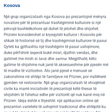
Kosova
Një grup organizatash nga Kosova po prezantojnë mënyra
novatore për të prezantuar trashëgiminë kulturore si një
përvojë bashkëkohore që duhet të jetohet dhe shijohet.
Prizreni konsiderohet si kryeqyteti kulturor i Kosovës për
shkak të historisë së tij dhe trashëgimisë kulturore të pasur.
Qyteti ka gjithashtu një trashëgimi të pasur ushqimore,
duke përfshirë
leqenik
bukë misri, djathin vendas, dhe
gatimet me mish si
tavë
, dhe
sarma
. Megjithatë, këto
gatime të shijshme nuk janë të aksesueshme për pjesën më
të madhe të vizitorëve. Ato janë pjesë e menusë së
zakonshme në shtëpi të familjeve në Prizren, por rrallëherë
gjenden në restorante. Një grup organizatash të shoqërisë
civile ka marrë iniciativën të prezantojë këtë thesar të
shijshëm të fshehur edhe për vizitorët që nuk kanë miq në
Prizren. Ideja është e thjeshtë: një aplikacion online që
prezanton varietete të ushqimit tradicional dhe shtëpitë ku