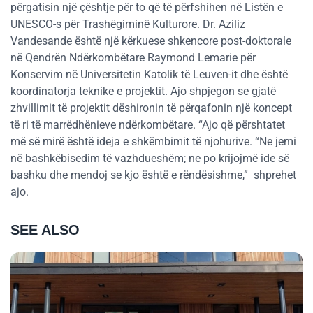
përgatisin një çështje për to që të përfshihen në Listën e
UNESCO-s për Trashëgiminë Kulturore. Dr. Aziliz
Vandesande është një kërkuese shkencore post-doktorale
në Qendrën Ndërkombëtare Raymond Lemarie për
Konservim në Universitetin Katolik të Leuven-it dhe është
koordinatorja teknike e projektit. Ajo shpjegon se gjatë
zhvillimit të projektit dëshironin të përqafonin një koncept
të ri të marrëdhënieve ndërkombëtare. “Ajo që përshtatet
më së mirë është ideja e shkëmbimit të njohurive. “Ne jemi
në bashkëbisedim të vazhdueshëm; ne po krijojmë ide së
bashku dhe mendoj se kjo është e rëndësishme,” shprehet
ajo.
SEE ALSO