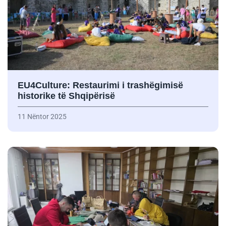
EU4Culture: Restaurimi i trashëgimisë
historike të Shqipërisë
11 Nëntor 2025