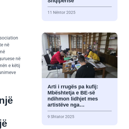
Shqipërisë
11 Nëntor 2025
ssociation
te në
 në
uguruese në
mën e këtij
punimeve
Arti i rrugës pa kufij:
Mbështetja e BE-së
një
ndihmon lidhjet mes
artistëve nga…
9 Shtator 2025
jë