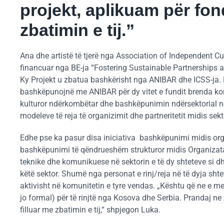
projekt, aplikuam për fon
zbatimin e tij.”
Ana dhe artistë të tjerë nga Association of Independent Cul
financuar nga BE-ja “Fostering Sustainable Partnerships 
Ky Projekt u zbatua bashkërisht nga ANIBAR dhe ICSS-ja. 
bashkëpunojnë me ANIBAR për dy vitet e fundit brenda kont
kulturor ndërkombëtar dhe bashkëpunimin ndërsektorial në 
modeleve të reja të organizimit dhe partneritetit midis sekto
Edhe pse ka pasur disa iniciativa bashkëpunimi midis org
bashkëpunimi të qëndrueshëm strukturor midis Organizata
teknike dhe komunikuese në sektorin e të dy shteteve si dh
këtë sektor. Shumë nga personat e rinj/reja në të dyja sh
aktivisht në komunitetin e tyre vendas. „Kështu që ne e
jo formal) për të rinjtë nga Kosova dhe Serbia. Prandaj n
filluar me zbatimin e tij,“ shpjegon Luka.