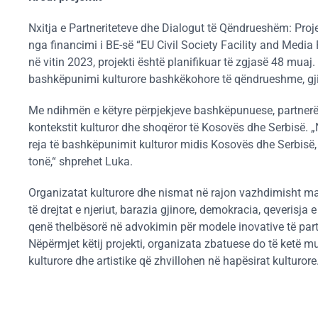
Nxitja e Partneriteteve dhe Dialogut të Qëndrueshëm: Pro
nga financimi i BE-së “EU Civil Society Facility and Medi
në vitin 2023, projekti është planifikuar të zgjasë 48 muaj. 
bashkëpunimi kulturore bashkëkohore të qëndrueshme, gji
Me ndihmën e këtyre përpjekjeve bashkëpunuese, partnerët
kontekstit kulturor dhe shoqëror të Kosovës dhe Serbisë.
reja të bashkëpunimit kulturor midis Kosovës dhe Serbisë,
tonë,“ shprehet Luka.
Organizatat kulturore dhe nismat në rajon vazhdimisht marri
të drejtat e njeriut, barazia gjinore, demokracia, qeverisj
qenë thelbësorë në advokimin për modele inovative të partne
Nëpërmjet këtij projekti, organizata zbatuese do të ketë mun
kulturore dhe artistike që zhvillohen në hapësirat kulturore