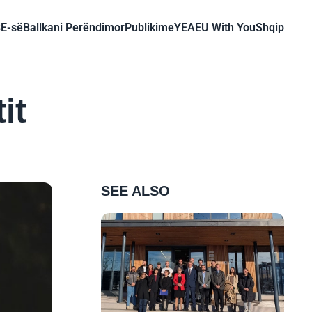
BE-së
Ballkani Perëndimor
Publikime
YEA
EU With You
Shqip
it
SEE ALSO