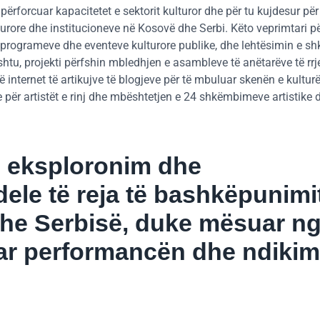
përforcuar kapacitetet e sektorit kulturor dhe për tu kujdesur për
urore dhe institucioneve në Kosovë dhe Serbi. Këto veprimtari pë
e programeve dhe eventeve kulturore publike, dhe lehtësimin e s
tu, projekti përfshin mbledhjen e asambleve të anëtarëve të rrje
ë internet të artikujve të blogjeve për të mbuluar skenën e kultur
 për artistët e rinj dhe mbështetjen e 24 shkëmbimeve artistike 
ë eksploronim dhe
le të reja të bashkëpunimi
dhe Serbisë, duke mësuar n
rcuar performancën dhe ndikim