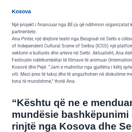
Kosova
Një projekt i financuar nga BE-ja që ndihmon organizatat k
partneritete.
Ana Pinter, një drejtore teatri nga Beogradi në Serbi e cilë
of Independent Cultural Scene of Serbia (ICSS) një platf
sektorin e kulturës dhe arteve në Serbi. Aktualisht, Ana ës
Festivalin ndërkombëtar të filmave të animuar (Internation
Kosovë dhe Pejë. “Jam e mahnitur nga gjallëria i këtij qyte
viti. Mezi pres të takoj dhe të angazhohen në diskutime
tona të mundshme,“ thotë Ana.
“Kështu që ne e menduam 
mundësie bashkëpunimi (f
rinjtë nga Kosova dhe Ser