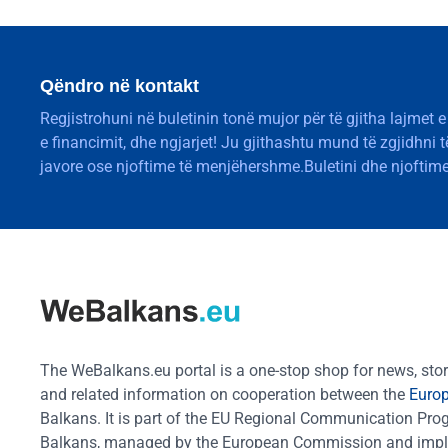
Qëndro në kontakt
Regjistrohuni në buletinin tonë mujor për të gjitha lajmet e
e financimit, dhe ngjarjet! Ju gjithashtu mund të zgjidhni 
javore ose njoftime të menjëhershme.Buletini dhe njoftime
The WeBalkans.eu portal is a one-stop shop for news, stori
and related information on cooperation between the
Euro
Balkans. It is part of the EU Regional Communication Pr
Balkans, managed by the European Commission and impl