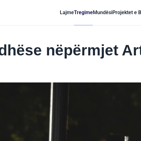
Lajme
Tregime
Mundësi
Projektet e 
idhëse nëpërmjet Art