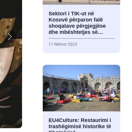
Sektori i TIK-ut në
Kosovë përparon falë
shoqatave përgjegjëse
dhe mbështetjes së…
11 Nëntor 2025
EU4Culture: Restaurimi i
trashëgimisë historike të