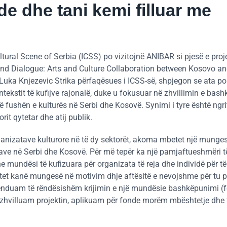
de dhe tani kemi filluar me
tural Scene of Serbia (ICSS) po vizitojnë ANIBAR si pjesë e proje
and Dialogue: Arts and Culture Collaboration between Kosovo an
Luka Knjezevic Strika përfaqësues i ICSS-së, shpjegon se ata po
ekstit të kufijve rajonalë, duke u fokusuar në zhvillimin e bas
fushën e kulturës në Serbi dhe Kosovë. Synimi i tyre është ngri
rit qytetar dhe atij publik.
anizatave kulturore në të dy sektorët, akoma mbetet një munge
ve në Serbi dhe Kosovë. Për më tepër ka një pamjaftueshmëri të
e mundësi të kufizuara për organizata të reja dhe individë për të
tetet kanë mungesë në motivim dhje aftësitë e nevojshme për tu p
 menduam të rëndësishëm krijimin e një mundësie bashkëpunimi (
e zhvilluam projektin, aplikuam për fonde morëm mbështetje dhe 