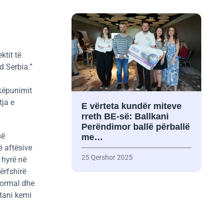
ktit të
d Serbia.”
hkëpunimit
tja e
E vërteta kundër miteve
rreth BE-së: Ballkani
Perëndimor ballë përballë
së
me…
 aftësive
25 Qershor 2025
 hyrë në
ërfshirë
formal dhe
tani kemi