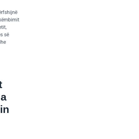
rfshijnë
hkëmbimit
tit,
ës së
dhe
t
ga
in