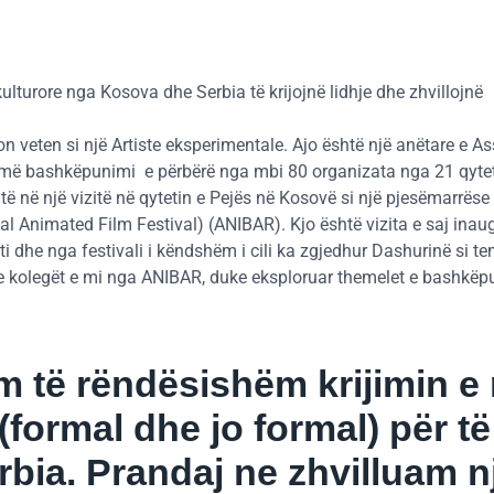
ulturore nga Kosova dhe Serbia të krijojnë lidhje dhe zhvillojnë
son veten si një Artiste eksperimentale. Ajo është një anëtare e A
ormë bashkëpunimi e përbërë nga mbi 80 organizata nga 21 qyte
htë në një vizitë në qytetin e Pejës në Kosovë si një pjesëmarrëse
al Animated Film Festival) (ANIBAR). Kjo është vizita e saj ina
ti dhe nga festivali i këndshëm i cili ka zgjedhur Dashurinë si te
 me kolegët e mi nga ANIBAR, duke eksploruar themelet e bashkë
të rëndësishëm krijimin e 
ormal dhe jo formal) për të
bia. Prandaj ne zhvilluam n