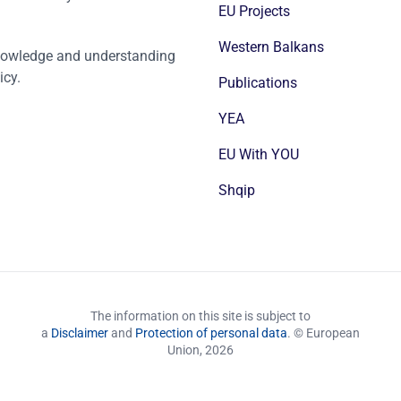
EU Projects
Western Balkans
nowledge and understanding
icy.
Publications
YEA
EU With YOU
Shqip
The information on this site is subject to
a
Disclaimer
and
Protection of personal data
. © European
Union,
2026