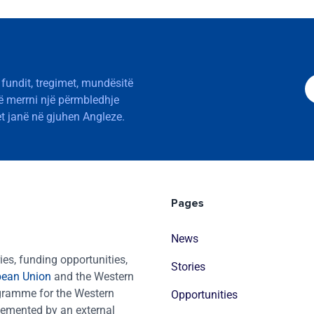
 fundit, tregimet, mundësitë
të merrni një përmbledhje
t janë në gjuhen Angleze.
Pages
News
es, funding opportunities,
Stories
pean Union
and the Western
ogramme for the Western
Opportunities
emented by an external