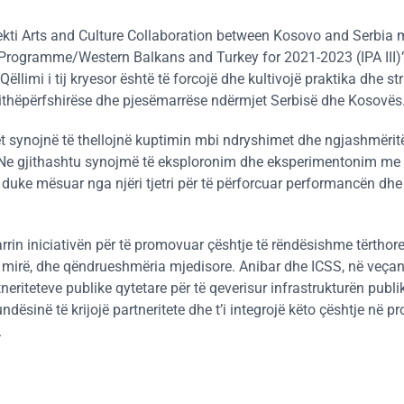
jekti Arts and Culture Collaboration between Kosovo and Serbia 
a Programme/Western Balkans and Turkey for 2021-2023 (IPA III)”.
Qëllimi i tij kryesor është të forcojë dhe kultivojë praktika dhe st
thëpërfshirëse dhe pjesëmarrëse ndërmjet Serbisë dhe Kosovës
 synojnë të thellojnë kuptimin mbi ndryshimet dhe ngjashmërit
 „Ne gjithashtu synojmë të eksploronim dhe eksperimentonim me
 duke mësuar nga njëri tjetri për të përforcuar performancën dhe
n iniciativën për të promovuar çështje të rëndësishme tërthore të
a e mirë, dhe qëndrueshmëria mjedisore. Anibar dhe ICSS, në veçan
riteteve publike qytetare për të qeverisur infrastrukturën publi
dësinë të krijojë partneritete dhe t’i integrojë këto çështje në p
.