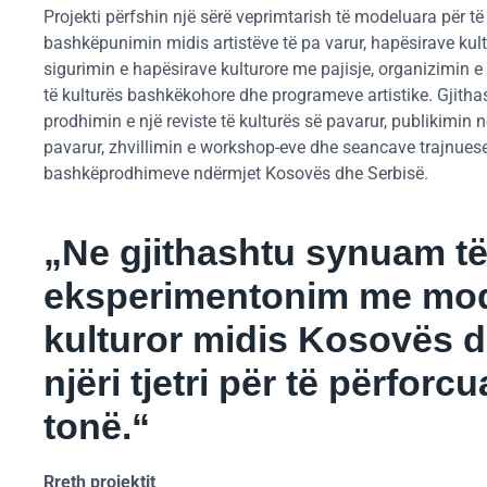
Projekti përfshin një sërë veprimtarish të modeluara për të 
bashkëpunimin midis artistëve të pa varur, hapësirave kult
sigurimin e hapësirave kulturore me pajisje, organizimin 
të kulturës bashkëkohore dhe programeve artistike. Gjithash
prodhimin e një reviste të kulturës së pavarur, publikimin n
pavarur, zhvillimin e workshop-eve dhe seancave trajnuese
bashkëprodhimeve ndërmjet Kosovës dhe Serbisë.
„Ne gjithashtu synuam t
eksperimentonim me mode
kulturor midis Kosovës 
njëri tjetri për të përfo
tonë.“
Rreth projektit