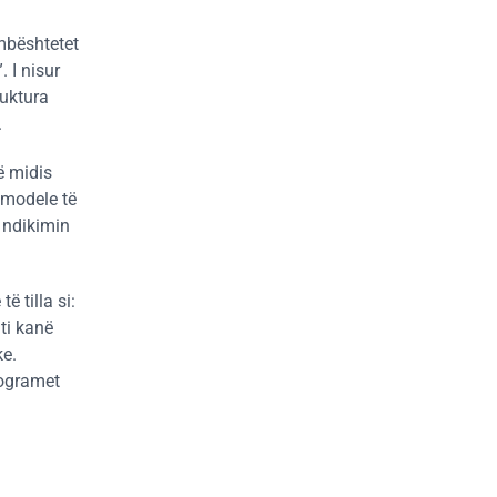
mbështetet
 I nisur
ruktura
.
ë midis
 modele të
 ndikimin
 tilla si:
ti kanë
ke.
rogramet