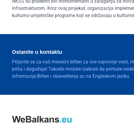
NKSS su posebno bili instrumentalni u zalaganju za inov
infrastrukturom. Kroz ovaj projekat, organizacija implement
kulturno-umjetničke programe koji se održavaju u kulturn
Ostanite u kontaktu
Prijavite se za naš mesečni bilten za sve najnovije vesti, 
priča i događaje! Takođe možete izabrati da primate nedelj
informacije.Bilten i obaveštenja su na Engleskom jeziku