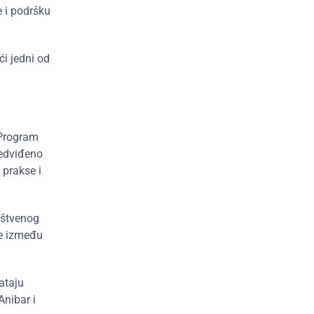
e i podršku
i jedni od
„Program
redviđeno
 prakse i
ruštvenog
je između
ataju
Anibar i