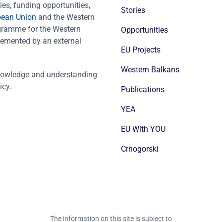
es, funding opportunities,
Stories
pean Union
and the Western
ogramme for the Western
Opportunities
emented by an external
EU Projects
Western Balkans
nowledge and understanding
icy.
Publications
YEA
EU With YOU
Crnogorski
The information on this site is subject to