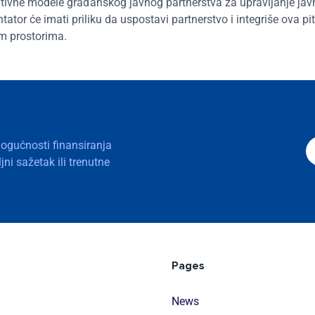
ativne modele građanskog javnog partnerstva za upravljanje ja
ator će imati priliku da uspostavi partnerstvo i integriše ova pi
im prostorima.
mogućnosti finansiranja
ni sažetak ili trenutne
Pages
News