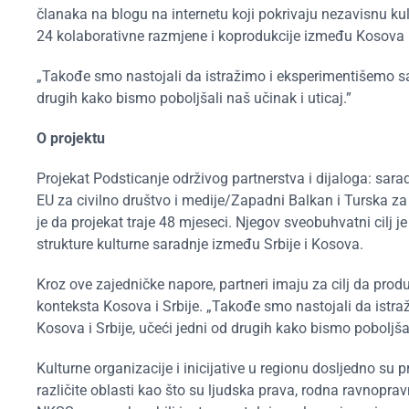
članaka na blogu na internetu koji pokrivaju nezavisnu ku
24 kolaborativne razmjene i koprodukcije između Kosova i
„Takođe smo nastojali da istražimo i eksperimentišemo sa
drugih kako bismo poboljšali naš učinak i uticaj.”
O projektu
Projekat Podsticanje održivog partnerstva i dijaloga: sar
EU za civilno društvo i medije/Zapadni Balkan i Turska za 
je da projekat traje 48 mjeseci. Njegov sveobuhvatni cilj je
strukture kulturne saradnje između Srbije i Kosova.
Kroz ove zajedničke napore, partneri imaju za cilj da prod
konteksta Kosova i Srbije. „Takođe smo nastojali da ist
Kosova i Srbije, učeći jedni od drugih kako bismo poboljša
Kulturne organizacije i inicijative u regionu dosljedno su
različite oblasti kao što su ljudska prava, rodna ravnoprav