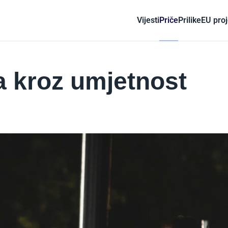
Vijesti
Priče
Prilike
EU proj
a kroz umjetnost