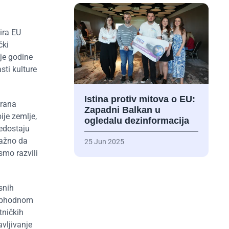
ira EU
čki
je godine
sti kulture
Istina protiv mitova o EU:
irana
Zapadni Balkan u
ije zemlje,
ogledalu dezinformacija
edostaju
važno da
25 Jun 2025
smo razvili
snih
neophodnom
tničkih
vljivanje