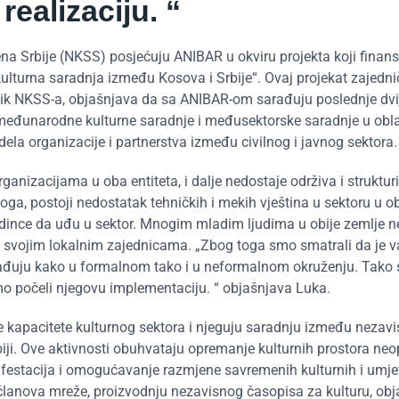
ealizaciju. “
ena Srbije (NKSS) posjećuju ANIBAR u okviru projekta koji finans
kulturna saradnja između Kosova i Srbije“. Ovaj projekat zajedni
vnik NKSS-a, objašnjava da sa ANIBAR-om sarađuju poslednje dvi
 međunarodne kulturne saradnje i međusektorske saradnje u obla
odela organizacije i partnerstva između civilnog i javnog sektora.
rganizacijama u oba entiteta, i dalje nedostaje održiva i struktur
oga, postoji nedostatak tehničkih i mekih vještina u sektoru u ob
edince da uđu u sektor. Mnogim mladim ljudima u obije zemlje n
u svojim lokalnim zajednicama. „Zbog toga smo smatrali da je 
rađuju kako u formalnom tako i u neformalnom okruženju. Tako 
 smo počeli njegovu implementaciju. “ objašnjava Luka.
e kapacitete kulturnog sektora i njeguju saradnju između nezavi
Srbiji. Ove aktivnosti obuhvataju opremanje kulturnih prostora 
estacija i omogućavanje razmjene savremenih kulturnih i umje
članova mreže, proizvodnju nezavisnog časopisa za kulturu, obja