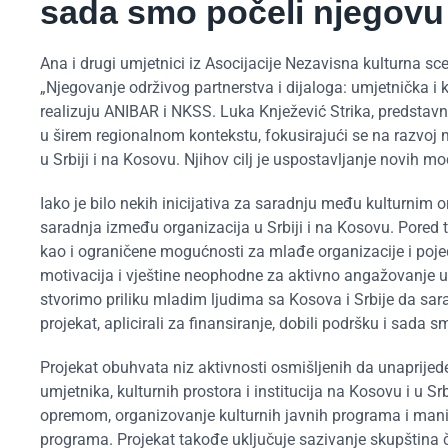
sada smo počeli njegovu r
Ana i drugi umjetnici iz Asocijacije Nezavisna kulturna sc
„Njegovanje održivog partnerstva i dijaloga: umjetnička i 
realizuju ANIBAR i NKSS. Luka Knježević Strika, predsta
u širem regionalnom kontekstu, fokusirajući se na razvoj
u Srbiji i na Kosovu. Njihov cilj je uspostavljanje novih m
Iako je bilo nekih inicijativa za saradnju među kulturnim o
saradnja između organizacija u Srbiji i na Kosovu. Pored t
kao i ograničene mogućnosti za mlađe organizacije i poj
motivacija i vještine neophodne za aktivno angažovanje 
stvorimo priliku mladim ljudima sa Kosova i Srbije da sa
projekat, aplicirali za finansiranje, dobili podršku i sada
Projekat obuhvata niz aktivnosti osmišljenih da unaprijed
umjetnika, kulturnih prostora i institucija na Kosovu i u 
opremom, organizovanje kulturnih javnih programa i manif
programa. Projekat takođe uključuje sazivanje skupština 