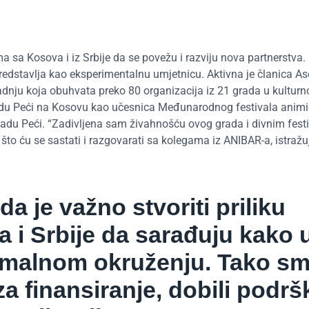
 sa Kosova i iz Srbije da se povežu i razviju nova partnerstva.
predstavlja kao eksperimentalnu umjetnicu. Aktivna je članica As
adnju koja obuhvata preko 80 organizacija iz 21 grada u kulturn
radu Peći na Kosovu kao učesnica Međunarodnog festivala anim
adu Peći. “Zadivljena sam živahnošću ovog grada i divnim fest
o ću se sastati i razgovarati sa kolegama iz ANIBAR-a, istražuj
a je važno stvoriti priliku
 i Srbije da sarađuju kako 
ormalnom okruženju. Tako s
i za finansiranje, dobili podrš