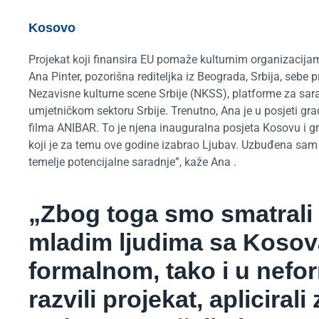
Kosovo
Projekat koji finansira EU pomaže kulturnim organizacijama
Ana Pinter, pozorišna rediteljka iz Beograda, Srbija, sebe 
Nezavisne kulturne scene Srbije (NKSS), platforme za sar
umjetničkom sektoru Srbije. Trenutno, Ana je u posjeti g
filma ANIBAR. To je njena inauguralna posjeta Kosovu i gr
koji je za temu ove godine izabrao Ljubav. Uzbuđena sam št
temelje potencijalne saradnje”, kaže Ana .
„Zbog toga smo smatrali d
mladim ljudima sa Kosova
formalnom, tako i u nef
razvili projekat, apliciral