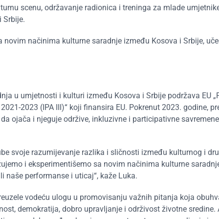
lturnu scenu, održavanje radionica i treninga za mlade umjetnik
 Srbije.
 novim načinima kulturne saradnje između Kosova i Srbije, učeć
adnja u umjetnosti i kulturi između Kosova i Srbije podržava EU 
2021-2023 (IPA III)“ koji finansira EU. Pokrenut 2023. godine, p
 da ojača i njeguje održive, inkluzivne i participativne savremene
ube svoje razumijevanje razlika i sličnosti između kulturnog i d
ražujemo i eksperimentišemo sa novim načinima kulturne saradn
li naše performanse i uticaj“, kaže Luka.
 preuzele vodeću ulogu u promovisanju važnih pitanja koja obuhv
nost, demokratija, dobro upravljanje i održivost životne sredine. 