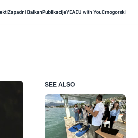
ekti
Zapadni Balkan
Publikacije
YEA
EU with You
Crnogorski
SEE ALSO