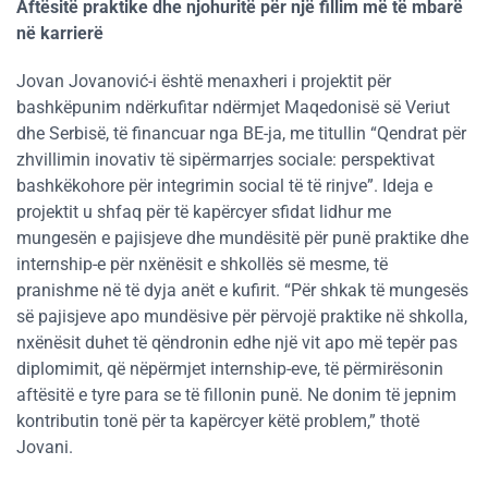
Aftësitë praktike dhe njohuritë për një fillim më të mbarë
në karrierë
Jovan Jovanović-i është menaxheri i projektit për
bashkëpunim ndërkufitar ndërmjet Maqedonisë së Veriut
dhe Serbisë, të financuar nga BE-ja, me titullin “Qendrat për
zhvillimin inovativ të sipërmarrjes sociale: perspektivat
bashkëkohore për integrimin social të të rinjve”. Ideja e
projektit u shfaq për të kapërcyer sfidat lidhur me
mungesën e pajisjeve dhe mundësitë për punë praktike dhe
internship-e për nxënësit e shkollës së mesme, të
pranishme në të dyja anët e kufirit. “Për shkak të mungesës
së pajisjeve apo mundësive për përvojë praktike në shkolla,
nxënësit duhet të qëndronin edhe një vit apo më tepër pas
diplomimit, që nëpërmjet internship-eve, të përmirësonin
aftësitë e tyre para se të fillonin punë. Ne donim të jepnim
kontributin tonë për ta kapërcyer këtë problem,” thotë
Jovani.