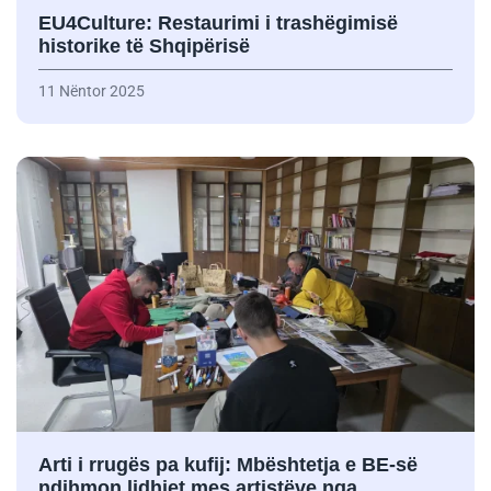
EU4Culture: Restaurimi i trashëgimisë
historike të Shqipërisë
11 Nëntor 2025
Arti i rrugës pa kufij: Mbështetja e BE-së
ndihmon lidhjet mes artistëve nga…