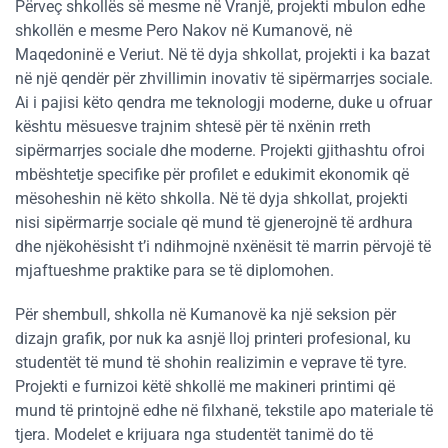
Përveç shkollës së mesme në Vranjë, projekti mbulon edhe
shkollën e mesme Pero Nakov në Kumanovë, në
Maqedoninë e Veriut. Në të dyja shkollat, projekti i ka bazat
në një qendër për zhvillimin inovativ të sipërmarrjes sociale.
Ai i pajisi këto qendra me teknologji moderne, duke u ofruar
kështu mësuesve trajnim shtesë për të nxënin rreth
sipërmarrjes sociale dhe moderne. Projekti gjithashtu ofroi
mbështetje specifike për profilet e edukimit ekonomik që
mësoheshin në këto shkolla. Në të dyja shkollat, projekti
nisi sipërmarrje sociale që mund të gjenerojnë të ardhura
dhe njëkohësisht t’i ndihmojnë nxënësit të marrin përvojë të
mjaftueshme praktike para se të diplomohen.
Për shembull, shkolla në Kumanovë ka një seksion për
dizajn grafik, por nuk ka asnjë lloj printeri profesional, ku
studentët të mund të shohin realizimin e veprave të tyre.
Projekti e furnizoi këtë shkollë me makineri printimi që
mund të printojnë edhe në filxhanë, tekstile apo materiale të
tjera. Modelet e krijuara nga studentët tanimë do të