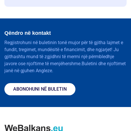
Qëndro në kontakt
Regjistrohuni në buletinin tonë mujor për të gjitha lajmet e
fundit, tregimet, mundësitë e financimit, dhe ngjarjet! Ju
gjithashtu mund të zgjidhni të merrni një përmbledhje
javore ose njoftime të menjëhershme.Buletini dhe njoftimet
janë në gjuhen Angleze.
ABONOHUNI NË BULETIN