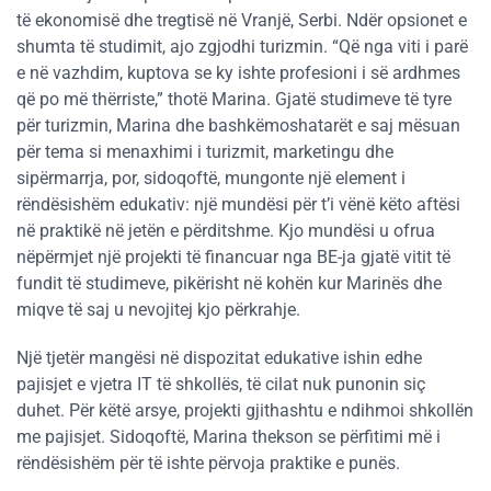
të ekonomisë dhe tregtisë në Vranjë, Serbi. Ndër opsionet e
shumta të studimit, ajo zgjodhi turizmin. “Që nga viti i parë
e në vazhdim, kuptova se ky ishte profesioni i së ardhmes
që po më thërriste,” thotë Marina. Gjatë studimeve të tyre
për turizmin, Marina dhe bashkëmoshatarët e saj mësuan
për tema si menaxhimi i turizmit, marketingu dhe
sipërmarrja, por, sidoqoftë, mungonte një element i
rëndësishëm edukativ: një mundësi për t’i vënë këto aftësi
në praktikë në jetën e përditshme. Kjo mundësi u ofrua
nëpërmjet një projekti të financuar nga BE-ja gjatë vitit të
fundit të studimeve, pikërisht në kohën kur Marinës dhe
miqve të saj u nevojitej kjo përkrahje.
Një tjetër mangësi në dispozitat edukative ishin edhe
pajisjet e vjetra IT të shkollës, të cilat nuk punonin siç
duhet. Për këtë arsye, projekti gjithashtu e ndihmoi shkollën
me pajisjet. Sidoqoftë, Marina thekson se përfitimi më i
rëndësishëm për të ishte përvoja praktike e punës.