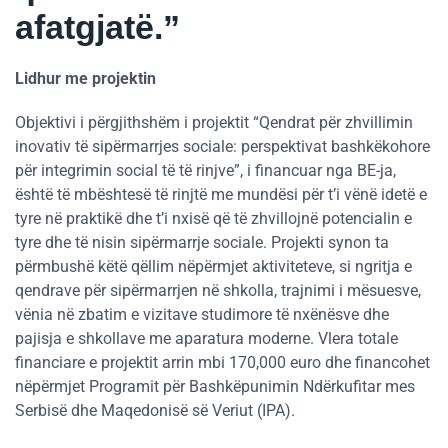
afatgjatë.”
Lidhur me projektin
Objektivi i përgjithshëm i projektit “Qendrat për zhvillimin
inovativ të sipërmarrjes sociale: perspektivat bashkëkohore
për integrimin social të të rinjve”, i financuar nga BE-ja,
është të mbështesë të rinjtë me mundësi për t’i vënë idetë e
tyre në praktikë dhe t’i nxisë që të zhvillojnë potencialin e
tyre dhe të nisin sipërmarrje sociale. Projekti synon ta
përmbushë këtë qëllim nëpërmjet aktiviteteve, si ngritja e
qendrave për sipërmarrjen në shkolla, trajnimi i mësuesve,
vënia në zbatim e vizitave studimore të nxënësve dhe
pajisja e shkollave me aparatura moderne. Vlera totale
financiare e projektit arrin mbi 170,000 euro dhe financohet
nëpërmjet Programit për Bashkëpunimin Ndërkufitar mes
Serbisë dhe Maqedonisë së Veriut (IPA).