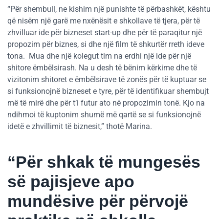
“Për shembull, ne kishim një punishte të përbashkët, kështu
që nisëm një garë me nxënësit e shkollave të tjera, për të
zhvilluar ide për bizneset start-up dhe për të paraqitur një
propozim për biznes, si dhe një film të shkurtër rreth ideve
tona. Mua dhe një kolegut tim na erdhi një ide për një
shitore ëmbëlsirash. Na u desh të bënim kërkime dhe të
vizitonim shitoret e ëmbëlsirave të zonës për të kuptuar se
si funksionojnë bizneset e tyre, për të identifikuar shembujt
më të mirë dhe për t’i futur ato në propozimin tonë. Kjo na
ndihmoi të kuptonim shumë më qartë se si funksionojnë
idetë e zhvillimit të biznesit,” thotë Marina.
“Për shkak të mungesës
së pajisjeve apo
mundësive për përvojë