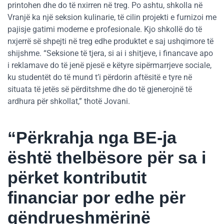
printohen dhe do të nxirren në treg. Po ashtu, shkolla në
Vranjë ka një seksion kulinarie, të cilin projekti e furnizoi me
pajisje gatimi moderne e profesionale. Kjo shkollë do të
nxjerrë së shpejti në treg edhe produktet e saj ushqimore të
shijshme. “Seksione të tjera, si ai i shitjeve, i financave apo
i reklamave do të jenë pjesë e këtyre sipërmarrjeve sociale,
ku studentët do të mund t’i përdorin aftësitë e tyre në
situata të jetës së përditshme dhe do të gjenerojnë të
ardhura për shkollat,” thotë Jovani.
“Përkrahja nga BE-ja
është thelbësore për sa i
përket kontributit
financiar por edhe për
qëndrueshmërinë