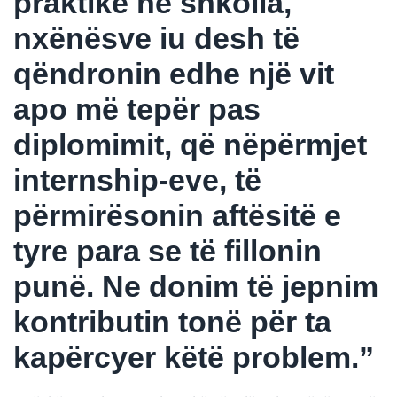
praktike në shkolla,
nxënësve iu desh të
qëndronin edhe një vit
apo më tepër pas
diplomimit, që nëpërmjet
internship-eve, të
përmirësonin aftësitë e
tyre para se të fillonin
punë. Ne donim të jepnim
kontributin tonë për ta
kapërcyer këtë problem.”