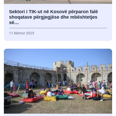
Sektori i TIK-ut në Kosovë përparon falë
shoqatave përgjegjëse dhe mbështetjes
së…
11 Nëntor 2025