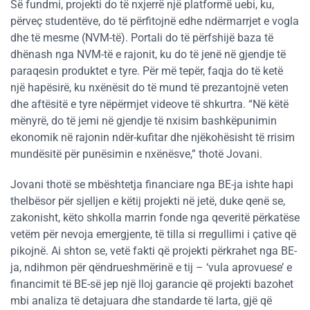
Së fundmi, projekti do të nxjerrë një platformë uebi, ku,
përveç studentëve, do të përfitojnë edhe ndërmarrjet e vogla
dhe të mesme (NVM-të). Portali do të përfshijë baza të
dhënash nga NVM-të e rajonit, ku do të jenë në gjendje të
paraqesin produktet e tyre. Për më tepër, faqja do të ketë
një hapësirë, ku nxënësit do të mund të prezantojnë veten
dhe aftësitë e tyre nëpërmjet videove të shkurtra. “Në këtë
mënyrë, do të jemi në gjendje të nxisim bashkëpunimin
ekonomik në rajonin ndër-kufitar dhe njëkohësisht të rrisim
mundësitë për punësimin e nxënësve,” thotë Jovani.
Jovani thotë se mbështetja financiare nga BE-ja ishte hapi
thelbësor për sjelljen e këtij projekti në jetë, duke qenë se,
zakonisht, këto shkolla marrin fonde nga qeveritë përkatëse
vetëm për nevoja emergjente, të tilla si rregullimi i çative që
pikojnë. Ai shton se, vetë fakti që projekti përkrahet nga BE-
ja, ndihmon për qëndrueshmërinë e tij – ‘vula aprovuese’ e
financimit të BE-së jep një lloj garancie që projekti bazohet
mbi analiza të detajuara dhe standarde të larta, gjë që