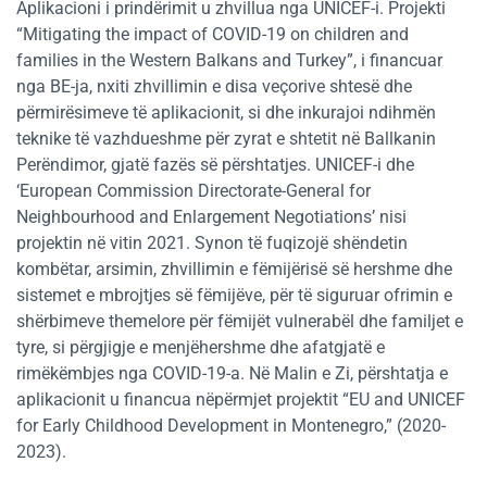
Aplikacioni i prindërimit u zhvillua nga UNICEF-i. Projekti
“Mitigating the impact of COVID-19 on children and
families in the Western Balkans and Turkey”, i financuar
nga BE-ja, nxiti zhvillimin e disa veçorive shtesë dhe
përmirësimeve të aplikacionit, si dhe inkurajoi ndihmën
teknike të vazhdueshme për zyrat e shtetit në Ballkanin
Perëndimor, gjatë fazës së përshtatjes. UNICEF-i dhe
‘European Commission Directorate-General for
Neighbourhood and Enlargement Negotiations’ nisi
projektin në vitin 2021. Synon të fuqizojë shëndetin
kombëtar, arsimin, zhvillimin e fëmijërisë së hershme dhe
sistemet e mbrojtjes së fëmijëve, për të siguruar ofrimin e
shërbimeve themelore për fëmijët vulnerabël dhe familjet e
tyre, si përgjigje e menjëhershme dhe afatgjatë e
rimëkëmbjes nga COVID-19-a. Në Malin e Zi, përshtatja e
aplikacionit u financua nëpërmjet projektit “EU and UNICEF
for Early Childhood Development in Montenegro,” (2020-
2023).