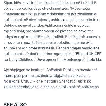
Sipas Idës, zhvillimi i aplikacionit ishte shumë i vështirë,
për sa i përket fondeve dhe ekspertizës. “Mbështetja
financiare nga BE-ja ishte e dobishme si për zhvillimin e
aplikacionit në nivel rajonal, ashtu edhe për prezantimin e
Bebbo-s në nivel vendor. Aplikacioni është modeluar
mjeshtërisht, me shumë veçori që plotësojnë nevojat e
ndryshme që mund të kenë prindërit. Për të gjithë procesin,
u nevojitën muaj të tërë pune të palodhur nga një ekip
shumë i madh profesionistësh. Për përshtatjen vendore të
aplikacionit, përdorëm burime nga projekti “EU and UNICEF
for Early Childhood Development in Montenegro,” thotë Ida.
Ajo shpjegon se Instituti i Shëndetit Publik po mendon të
marrë përsipër menaxhimin afatgjatë të aplikacionit.
Ndërkohë, UNICEF-i dhe Instituti i Shëndetit Publik po
krijojnë përmbajtje të re dhe po e publikojnë në aplikacion.
SEE ALSO