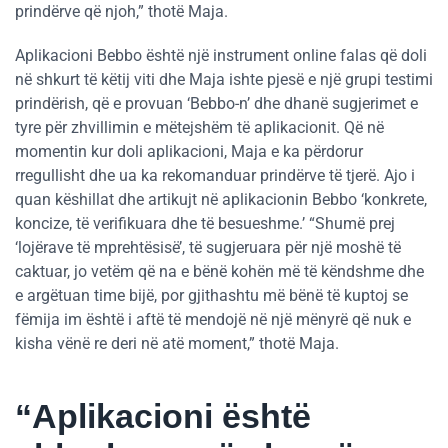
prindërve që njoh,” thotë Maja.
Aplikacioni Bebbo është një instrument online falas që doli
në shkurt të këtij viti dhe Maja ishte pjesë e një grupi testimi
prindërish, që e provuan ‘Bebbo-n’ dhe dhanë sugjerimet e
tyre për zhvillimin e mëtejshëm të aplikacionit. Që në
momentin kur doli aplikacioni, Maja e ka përdorur
rregullisht dhe ua ka rekomanduar prindërve të tjerë. Ajo i
quan këshillat dhe artikujt në aplikacionin Bebbo ‘konkrete,
koncize, të verifikuara dhe të besueshme.’ “Shumë prej
‘lojërave të mprehtësisë’, të sugjeruara për një moshë të
caktuar, jo vetëm që na e bënë kohën më të këndshme dhe
e argëtuan time bijë, por gjithashtu më bënë të kuptoj se
fëmija im është i aftë të mendojë në një mënyrë që nuk e
kisha vënë re deri në atë moment,” thotë Maja.
“Aplikacioni është