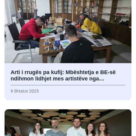
Arti i rrugës pa kufij: Mbështetja e BE-së
ndihmon lidhjet mes artistëve nga…
9 Shtator 2025