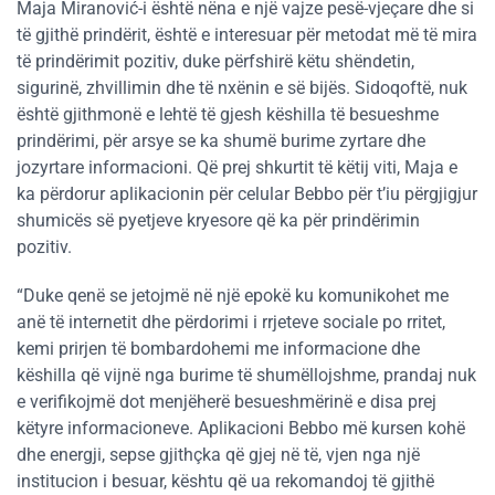
Maja Miranović-i është nëna e një vajze pesë-vjeçare dhe si
të gjithë prindërit, është e interesuar për metodat më të mira
të prindërimit pozitiv, duke përfshirë këtu shëndetin,
sigurinë, zhvillimin dhe të nxënin e së bijës. Sidoqoftë, nuk
është gjithmonë e lehtë të gjesh këshilla të besueshme
prindërimi, për arsye se ka shumë burime zyrtare dhe
jozyrtare informacioni. Që prej shkurtit të këtij viti, Maja e
ka përdorur aplikacionin për celular Bebbo për t’iu përgjigjur
shumicës së pyetjeve kryesore që ka për prindërimin
pozitiv.
“Duke qenë se jetojmë në një epokë ku komunikohet me
anë të internetit dhe përdorimi i rrjeteve sociale po rritet,
kemi prirjen të bombardohemi me informacione dhe
këshilla që vijnë nga burime të shumëllojshme, prandaj nuk
e verifikojmë dot menjëherë besueshmërinë e disa prej
këtyre informacioneve. Aplikacioni Bebbo më kursen kohë
dhe energji, sepse gjithçka që gjej në të, vjen nga një
institucion i besuar, kështu që ua rekomandoj të gjithë