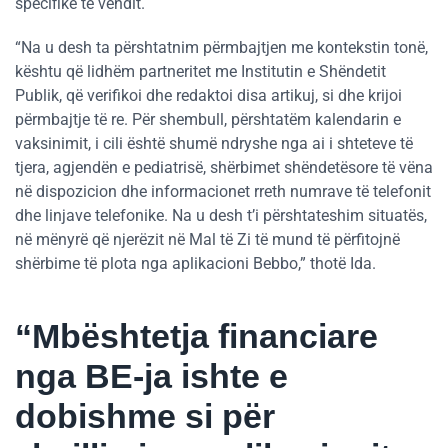
specifike të vendit.
“Na u desh ta përshtatnim përmbajtjen me kontekstin tonë,
kështu që lidhëm partneritet me Institutin e Shëndetit
Publik, që verifikoi dhe redaktoi disa artikuj, si dhe krijoi
përmbajtje të re. Për shembull, përshtatëm kalendarin e
vaksinimit, i cili është shumë ndryshe nga ai i shteteve të
tjera, agjendën e pediatrisë, shërbimet shëndetësore të vëna
në dispozicion dhe informacionet rreth numrave të telefonit
dhe linjave telefonike. Na u desh t’i përshtateshim situatës,
në mënyrë që njerëzit në Mal të Zi të mund të përfitojnë
shërbime të plota nga aplikacioni Bebbo,” thotë Ida.
“Mbështetja financiare
nga BE-ja ishte e
dobishme si për