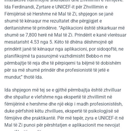
Ida Ferdinandi, Zyrtare e UNICEF-it për Zhvillimin e
Fëmijërisë së Hershme në Mal të Zi, shpjegon se janë
shumë të kënaqur me rezultatet dhe përgjigjet e
deritanishme të prindërve. “Aplikacioni është shkarkuar më
shumë se 7,800 herë në Mal të Zi. Prindërit e kanë vlerësuar
mesatarisht 4.53 nga 5. Këto të dhëna dëshmojnë që
prindërit janë të kënaqur nga aplikacioni, por sidoqoftë, ne
planifikojmë ta pasurojmë vazhdimisht Bebbo-n me
përmbajtje të reja dhe të përpiqemi ta bëjmë të dobishëm
për sa më shumë prindër dhe profesionistë të jetë e
mundur,” thotë Ida.
Ida shpjegon më tej se e gjithë përmbajtja është zhvilluar
dhe shpallur e vlefshme nga ekspertë të zhvillimit në
fëmijërinë e hershme dhe një ekip i madh profesionistësh,
duke përfshirë këtu zhvillues, ekspertë të psikologjisë së
fëmijëve dhe praktikantë. Për më tepër, zyra e UNICEF-it në
Mal të Zi punoi për përshtatjen e aplikacionit me nevojat