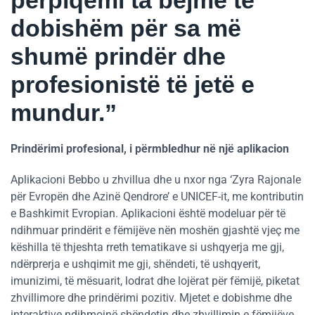
përpiqemi ta bëjmë të
dobishëm për sa më
shumë prindër dhe
profesionistë të jetë e
mundur.”
Prindërimi profesional, i përmbledhur në një aplikacion
Aplikacioni Bebbo u zhvillua dhe u nxor nga ‘Zyra Rajonale
për Evropën dhe Azinë Qendrore’ e UNICEF-it, me kontributin
e Bashkimit Evropian. Aplikacioni është modeluar për të
ndihmuar prindërit e fëmijëve nën moshën gjashtë vjeç me
këshilla të thjeshta rreth tematikave si ushqyerja me gji,
ndërprerja e ushqimit me gji, shëndeti, të ushqyerit,
imunizimi, të mësuarit, lodrat dhe lojërat për fëmijë, piketat
zhvillimore dhe prindërimi pozitiv. Mjetet e dobishme dhe
interaktive ndihmojnë shëndetin dhe zhvillimin e fëmijëve.