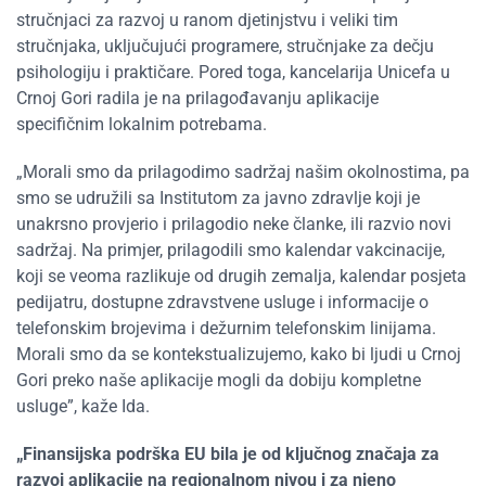
stručnjaci za razvoj u ranom djetinjstvu i veliki tim
stručnjaka, uključujući programere, stručnjake za dečju
psihologiju i praktičare. Pored toga, kancelarija Unicefa u
Crnoj Gori radila je na prilagođavanju aplikacije
specifičnim lokalnim potrebama.
„Morali smo da prilagodimo sadržaj našim okolnostima, pa
smo se udružili sa Institutom za javno zdravlje koji je
unakrsno provjerio i prilagodio neke članke, ili razvio novi
sadržaj. Na primjer, prilagodili smo kalendar vakcinacije,
koji se veoma razlikuje od drugih zemalja, kalendar posjeta
pedijatru, dostupne zdravstvene usluge i informacije o
telefonskim brojevima i dežurnim telefonskim linijama.
Morali smo da se kontekstualizujemo, kako bi ljudi u Crnoj
Gori preko naše aplikacije mogli da dobiju kompletne
usluge”, kaže Ida.
„Finansijska podrška EU bila je od ključnog značaja za
razvoj aplikacije na regionalnom nivou i za njeno