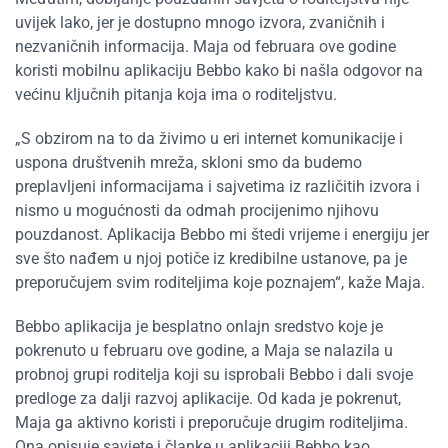
uvijek lako, jer je dostupno mnogo izvora, zvaničnih i
nezvaničnih informacija. Maja od februara ove godine
koristi mobilnu aplikaciju Bebbo kako bi našla odgovor na
većinu ključnih pitanja koja ima o roditeljstvu.
„S obzirom na to da živimo u eri internet komunikacije i
uspona društvenih mreža, skloni smo da budemo
preplavljeni informacijama i sajvetima iz različitih izvora i
nismo u mogućnosti da odmah procijenimo njihovu
pouzdanost. Aplikacija Bebbo mi štedi vrijeme i energiju jer
sve što nađem u njoj potiče iz kredibilne ustanove, pa je
preporučujem svim roditeljima koje poznajem“, kaže Maja.
Bebbo aplikacija je besplatno onlajn sredstvo koje je
pokrenuto u februaru ove godine, a Maja se nalazila u
probnoj grupi roditelja koji su isprobali Bebbo i dali svoje
predloge za dalji razvoj aplikacije. Od kada je pokrenut,
Maja ga aktivno koristi i preporučuje drugim roditeljima.
Ona opisuje savjete i članke u aplikaciji Bebbo kao