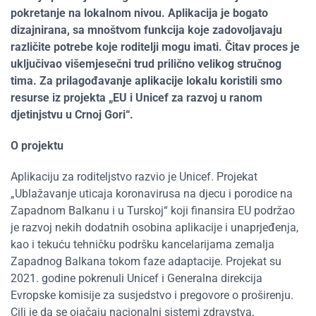
pokretanje na lokalnom nivou. Aplikacija je bogato
dizajnirana, sa mnoštvom funkcija koje zadovoljavaju
različite potrebe koje roditelji mogu imati. Čitav proces je
uključivao višemjesečni trud prilično velikog stručnog
tima. Za prilagođavanje aplikacije lokalu koristili smo
resurse iz projekta „EU i Unicef za razvoj u ranom
djetinjstvu u Crnoj Gori“.
O projektu
Aplikaciju za roditeljstvo razvio je Unicef. Projekat
„Ublažavanje uticaja koronavirusa na djecu i porodice na
Zapadnom Balkanu i u Turskoj“ koji finansira EU podržao
je razvoj nekih dodatnih osobina aplikacije i unaprjeđenja,
kao i tekuću tehničku podršku kancelarijama zemalja
Zapadnog Balkana tokom faze adaptacije. Projekat su
2021. godine pokrenuli Unicef i Generalna direkcija
Evropske komisije za susjedstvo i pregovore o proširenju.
Cilj je da se ojačaju nacionalni sistemi zdravstva,