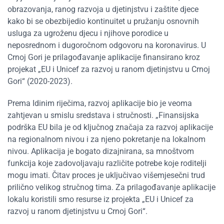
obrazovanja, ranog razvoja u djetinjstvu i zaštite djece
kako bi se obezbijedio kontinuitet u pružanju osnovnih
usluga za ugroženu djecu i njihove porodice u
neposrednom i dugoročnom odgovoru na koronavirus. U
Crnoj Gori je prilagođavanje aplikacije finansirano kroz
projekat „EU i Unicef za razvoj u ranom djetinjstvu u Crnoj
Gori“ (2020-2023).
Prema Idinim riječima, razvoj aplikacije bio je veoma
zahtjevan u smislu sredstava i stručnosti. „Finansijska
podrška EU bila je od ključnog značaja za razvoj aplikacije
na regionalnom nivou i za njeno pokretanje na lokalnom
nivou. Aplikacija je bogato dizajnirana, sa mnoštvom
funkcija koje zadovoljavaju različite potrebe koje roditelji
mogu imati. Čitav proces je uključivao višemjesečni trud
prilično velikog stručnog tima. Za prilagođavanje aplikacije
lokalu koristili smo resurse iz projekta „EU i Unicef za
razvoj u ranom djetinjstvu u Crnoj Gori“.