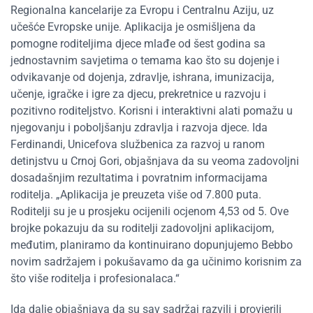
Regionalna kancelarije za Evropu i Centralnu Aziju, uz
učešće Evropske unije. Aplikacija je osmišljena da
pomogne roditeljima djece mlađe od šest godina sa
jednostavnim savjetima o temama kao što su dojenje i
odvikavanje od dojenja, zdravlje, ishrana, imunizacija,
učenje, igračke i igre za djecu, prekretnice u razvoju i
pozitivno roditeljstvo. Korisni i interaktivni alati pomažu u
njegovanju i poboljšanju zdravlja i razvoja djece. Ida
Ferdinandi, Unicefova službenica za razvoj u ranom
detinjstvu u Crnoj Gori, objašnjava da su veoma zadovoljni
dosadašnjim rezultatima i povratnim informacijama
roditelja. „Aplikacija je preuzeta više od 7.800 puta.
Roditelji su je u prosjeku ocijenili ocjenom 4,53 od 5. Ove
brojke pokazuju da su roditelji zadovoljni aplikacijom,
međutim, planiramo da kontinuirano dopunjujemo Bebbo
novim sadržajem i pokušavamo da ga učinimo korisnim za
što više roditelja i profesionalaca.“
Ida dalje objašnjava da su sav sadržaj razvili i provjerili