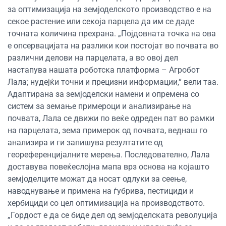
за оптимизација на земјоделското производство е на
секое растение или секоја парцела да им се даде
точната количина прехрана. „Појдовната точка на ова
е опсервацијата на разлики кои постојат во почвата во
различни делови на парцелата, а во овој дел
настапува нашата роботска платформа – Агробот
Лала; нудејќи точни и прецизни информации,“ вели таа.
Адаптирана за земјоделски намени и опремена со
систем за земање примероци и анализирање на
почвата, Лала се движи по веќе одреден пат во рамки
на парцелата, зема примерок од почвата, веднаш го
анализира и ги запишува резултатите од
геореференцијалните мерења. Последователно, Лала
доставува повеќеслојна мапа врз основа на којашто
земјоделците можат да носат одлуки за сеење,
наводнување и примена на ѓубрива, пестициди и
хербициди со цел оптимизација на производството.
„Гордост е да се биде дел од земјоделската револуција