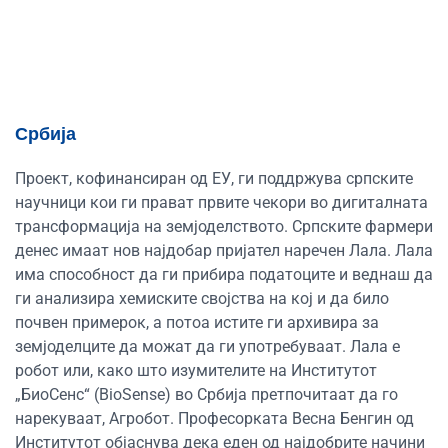
Србија
Проект, кофинансиран од ЕУ, ги поддржува српските
научници кои ги прават првите чекори во дигиталната
трансформација на земјоделството. Српските фармери
денес имаат нов најдобар пријател наречен Лала. Лала
има способност да ги прибира податоците и веднаш да
ги анализира хемиските својства на кој и да било
почвен примерок, а потоа истите ги архивира за
земјоделците да можат да ги употребуваат. Лала е
робот или, како што изумителите на Институтот
„БиоСенс“ (BioSense) во Србија претпочитаат да го
нарекуваат, Агробот. Професорката Весна Бенгин од
Институтот објаснува дека еден од најдобрите начини