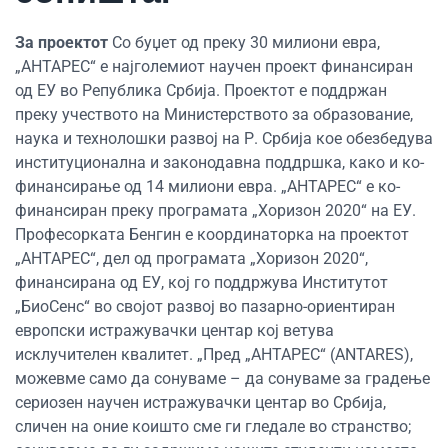
За проектот
Со буџет од преку 30 милиони евра,
„АНТАРЕС“ е најголемиот научен проект финансиран
од ЕУ во Република Србија. Проектот е поддржан
преку учеството на Министерството за образование,
наука и технолошки развој на Р. Србија кое обезбедува
институционална и законодавна поддршка, како и ко-
финансирање од 14 милиони евра. „АНТАРЕС“ е ко-
финансиран преку програмата „Хоризон 2020“ на ЕУ.
Професорката Бенгин е координаторка на проектот
„АНТАРЕС“, дел од програмата „Хоризон 2020“,
финансирана од ЕУ, кој го поддржува Институтот
„БиоСенс“ во својот развој во пазарно-ориентиран
европски истражувачки центар кој ветува
исклучителен квалитет. „Пред „АНТАРЕС“ (ANTARES),
можевме само да сонуваме – да сонуваме за градење
сериозен научен истражувачки центар во Србија,
сличен на оние коишто сме ги гледале во странство;