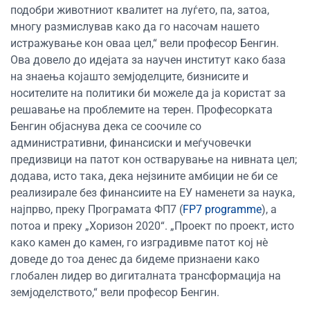
подобри животниот квалитет на луѓето, па, затоа,
многу размислував како да го насочам нашето
истражување кон оваа цел,“ вели професор Бенгин.
Ова довело до идејата за научен институт како база
на знаења којашто земјоделците, бизнисите и
носителите на политики би можеле да ја користат за
решавање на проблемите на терен. Професорката
Бенгин објаснува дека се соочиле со
административни, финансиски и меѓучовечки
предизвици на патот кон остварување на нивната цел;
додава, исто така, дека нејзините амбиции не би се
реализирале без финансиите на ЕУ наменети за наука,
најпрво, преку Програмата ФП7 (
FP7 programme
), а
потоа и преку „Хоризон 2020“. „Проект по проект, исто
како камен до камен, го изградивме патот кој нè
доведе до тоа денес да бидеме признаени како
глобален лидер во дигиталната трансформација на
земјоделството,“ вели професор Бенгин.