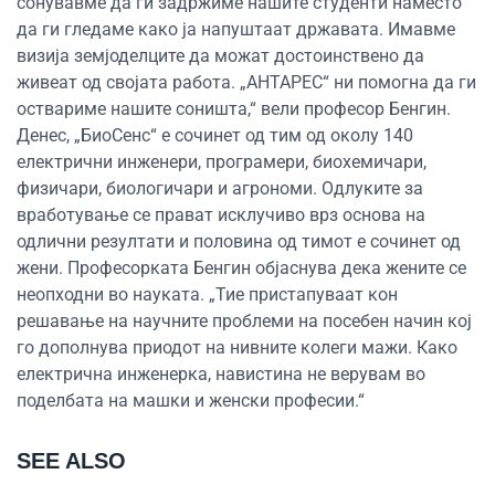
сонувавме да ги задржиме нашите студенти наместо
да ги гледаме како ја напуштаат државата. Имавме
визија земјоделците да можат достоинствено да
живеат од својата работа. „АНТАРЕС“ ни помогна да ги
оствариме нашите соништа,“ вели професор Бенгин.
Денес, „БиоСенс“ е сочинет од тим од околу 140
електрични инженери, програмери, биохемичари,
физичари, биологичари и агрономи. Одлуките за
вработување се прават исклучиво врз основа на
одлични резултати и половина од тимот е сочинет од
жени. Професорката Бенгин објаснува дека жените се
неопходни во науката. „Тие пристапуваат кон
решавање на научните проблеми на посебен начин кој
го дополнува приодот на нивните колеги мажи. Како
електрична инженерка, навистина не верувам во
поделбата на машки и женски професии.“
SEE ALSO