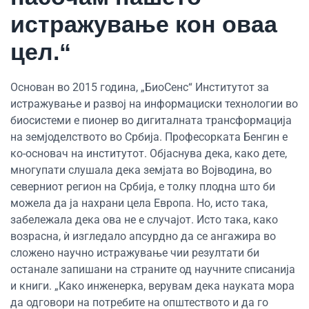
истражување кон оваа
цел.“
Основан во 2015 година, „БиоСенс“ Институтот за
истражување и развој на информациски технологии во
биосистеми е пионер во дигиталната трансформација
на земјоделството во Србија. Професорката Бенгин е
ко-основач на институтот. Објаснува дека, како дете,
многупати слушала дека земјата во Војводина, во
северниот регион на Србија, е толку плодна што би
можела да ја нахрани цела Европа. Но, исто така,
забележала дека ова не е случајот. Исто така, како
возрасна, ѝ изгледало апсурдно да се ангажира во
сложено научно истражување чии резултати би
останале запишани на страните од научните списанија
и книги. „Како инженерка, верувам дека науката мора
да одговори на потребите на општеството и да го