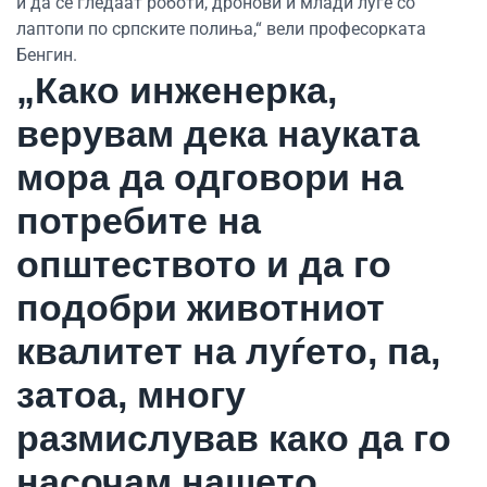
и да се гледаат роботи, дронови и млади луѓе со
лаптопи по српските полиња,“ вели професорката
Бенгин.
„Како инженерка,
верувам дека науката
мора да одговори на
потребите на
општеството и да го
подобри животниот
квалитет на луѓето, па,
затоа, многу
размислував како да го
насочам нашето