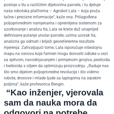
postoje u tlu u različitim dijelovima parcele, i tu djeluje
naša robotska platforma – Agrobot Lala – koja pruža
tačne i precizne informacije“, kaže ona. Prilagođena
poljoprivrednim namjenama i opremljena sistemom za
uzorkovanje i analizu tla, Lala se kreće duž unaprijed
definisane putanje unutar parcele, uzima uzorak tla,
analizira ga odmah i bilježi georeferentne rezultate
mjerenja. Zahvaljujući tome, Lala isporučuje višeslojnu
mapu na osnovu koje farmeri mogu donositi odluke u vezi
sa sjetvom, navodnjavanjem i primjenom gnojiva, pesticida
i herbicida s ciljem da optimizuju proizvodnju. „Raduje nas
što smo dijelom poljoprivredne revolucije i što vidimo
robote, dronove i mlade ljude sa laptopima na srpskim
poljima“, kaže profesorica Bengin.
“Kao inženjer, vjerovala
sam da nauka mora da
odgovori na potrebe