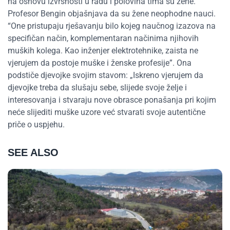
na osnovu izvrsnosti u radu i polovina tima su žene.
Profesor Bengin objašnjava da su žene neophodne nauci.
“One pristupaju rješavanju bilo kojeg naučnog izazova na
specifičan način, komplementaran načinima njihovih
muških kolega. Kao inženjer elektrotehnike, zaista ne
vjerujem da postoje muške i ženske profesije”. Ona
podstiče djevojke svojim stavom: „Iskreno vjerujem da
djevojke treba da slušaju sebe, slijede svoje želje i
interesovanja i stvaraju nove obrasce ponašanja pri kojim
neće slijediti muške uzore već stvarati svoje autentične
priče o uspjehu.
SEE ALSO