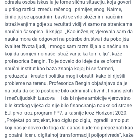
odrasla osoba iskusila je tome sličnu situaciju, koja govori
u prilog razlici između rečenog i primijenjenog. Naime,
činilo joj se apsurdnim baviti se vrlo složenim naučnim
istraživanjima gdje su rezultati vidljivi samo na stranicama
naučnih časopisa ili knjiga. „Kao inženjer, vjerovala sam da
nauka mora da odgovori na potrebe društva i da poboljša
kvalitet života ljudi, i mnogo sam razmišljala o načinu na
koji da usmjerimo naše istraživanje ka tom cilju“, kaže
profesorica Bengin. To je dovelo do ideje da se oformi
naučni institut kao baza znanja kojoj bi se farmeri,
preduzeća i kreatori politika mogli obratiti kako bi riješili
probleme na terenu. Profesorica Bengin objašnjava da je
na putu da se to postigne bilo administrativnih, finansijskih
i međuljudskih izazova – i da bi njene ambicije vjerovatno
bile kratkog vijeka da nije bilo financiranja nauke od strane
EU, prvo kroz
program FP7
, a kasnije kroz Horizont 2020.
„Projekat po projekat, kao ciglu po ciglu, izgradili smo put
koji nas je doveo do toga da danas budemo prepoznati kao
globalni lider u digitalnoj transformaciji poljoprivrede“, kaže