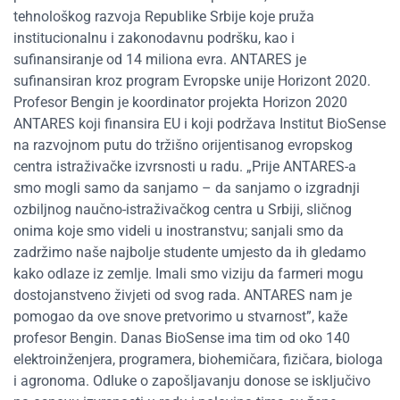
tehnološkog razvoja Republike Srbije koje pruža
institucionalnu i zakonodavnu podršku, kao i
sufinansiranje od 14 miliona evra. ANTARES je
sufinansiran kroz program Evropske unije Horizont 2020.
Profesor Bengin je koordinator projekta Horizon 2020
ANTARES koji finansira EU i koji podržava Institut BioSense
na razvojnom putu do tržišno orijentisanog evropskog
centra istraživačke izvrsnosti u radu. „Prije ANTARES-a
smo mogli samo da sanjamo – da sanjamo o izgradnji
ozbiljnog naučno-istraživačkog centra u Srbiji, sličnog
onima koje smo videli u inostranstvu; sanjali smo da
zadržimo naše najbolje studente umjesto da ih gledamo
kako odlaze iz zemlje. Imali smo viziju da farmeri mogu
dostojanstveno živjeti od svog rada. ANTARES nam je
pomogao da ove snove pretvorimo u stvarnost”, kaže
profesor Bengin. Danas BioSense ima tim od oko 140
elektroinženjera, programera, biohemičara, fizičara, biologa
i agronoma. Odluke o zapošljavanju donose se isključivo