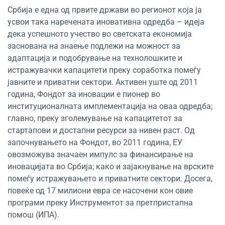
Србија е една од првите држави во регионот која ја
усвои така наречената иновативна одредба – идеја
дека успешното учество во светската економија
заснована на знаење подлежи на можност за
адаптација и подобрување на технолошките и
истражувачки капацитети преку соработка помеѓу
јавните и приватни сектори. Активен уште од 2011
година, Фондот за иновации е пионер во
институционалната имплементација на оваа одредба;
главно, преку зголемување на капацитетот за
стартапови и достапни ресурси за нивен раст. Од
започнувањето на Фондот, во 2011 година, ЕУ
овозможува значаен импулс за финансирање на
иновацијата во Србија; како и зајакнување на врските
помеѓу истражувањето и приватните сектори. Досега,
повеќе од 17 милиони евра се насочени кон овие
програми преку Инструментот за претпристапна
помош (ИПА).