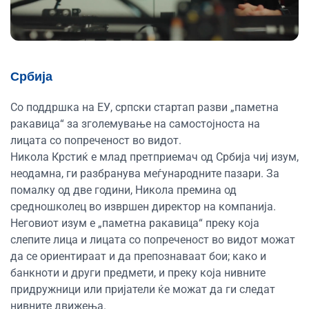
Србија
Со поддршка на ЕУ, српски стартап разви „паметна
ракавица“ за зголемување на самостојноста на
лицата со попреченост во видот.
Никола Крстиќ е млад претприемач од Србија чиј изум,
неодамна, ги разбранува меѓународните пазари. За
помалку од две години, Никола премина од
средношколец во извршен директор на компанија.
Неговиот изум е „паметна ракавица“ преку која
слепите лица и лицата со попреченост во видот можат
да се ориентираат и да препознаваат бои; како и
банкноти и други предмети, и преку која нивните
придружници или пријатели ќе можат да ги следат
нивните движења.