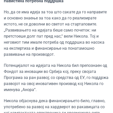
Навистина потребна поддршка
Но, да се има идеја за тоа што сакате да го направите
и основно знаење за тоа како да го реализирате
истото, не се доволни во светот на стартаповите.
„Развивањето на идејата беше само почеток: ни
претстоеше долг пат пред нас,“ вели Никола. Тој и
неговиот тим имале потреба од поддршка во насока
на експертиза и финансирање на понатамошно
развивање на производот.
Потенцијалот на идејата на Никола бил препознаен од
Фондот за иновации во Србија кој, преку својата
Програма за ран развој; со средства од ЕУ, го поддржа
развојот на овој иновативен производ кој Никола го
именува „Анора“.
Никола објаснува дека финансирањето било, главно,
употребено за развој на хардверот во ракавицата со
кој компактната електроника ги овозможува сите