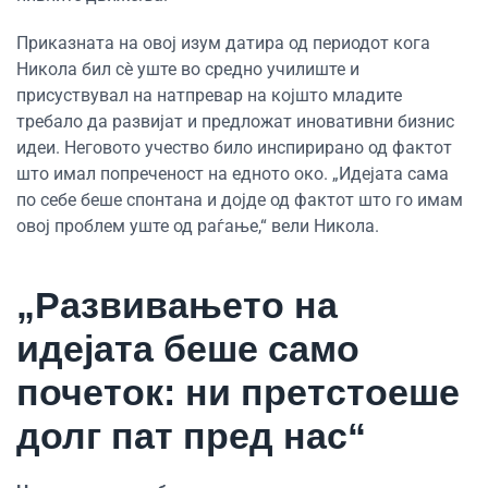
Приказната на овој изум датира од периодот кога
Никола бил сè уште во средно училиште и
присуствувал на натпревар на којшто младите
требало да развијат и предложат иновативни бизнис
идеи. Неговото учество било инспирирано од фактот
што имал попреченост на едното око. „Идејата сама
по себе беше спонтана и дојде од фактот што го имам
овој проблем уште од раѓање,“ вели Никола.
„Развивањето на
идејата беше само
почеток: ни претстоеше
долг пат пред нас“