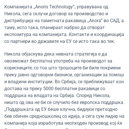
Компанијата „Anoris Technology“, управувана од
Никола, сега склучи договор за производство и
дистрибуција на паметната ракавица „Anora“ во САД; а
таму, исто така, планираат набрзо да отворат
експозитура на компанијата. Контакти и координација
со партнери во државите на ЕУ се исто така во тек.
Никола објаснува дека нивната стратегија е да
овозможат бесплатна употреба на производот за
корисниците; со тоа што трошоците би биле покриени
преку јавно одговорни бизниси, организации за помош
и владини институции. Во Србија, се приближуваат кон
достава на преку 5000 бесплатни ракавици со
поддршка на владата на Србија. Според Никола,
ништо од ова не би се случило без европска поддршка.
„Поддршката од ЕУ беше клучна, бидејќи претходно
бев обичен средношколец со идеја, а сега сум лидер на
компанија која изработува неопходен производ кој ќе