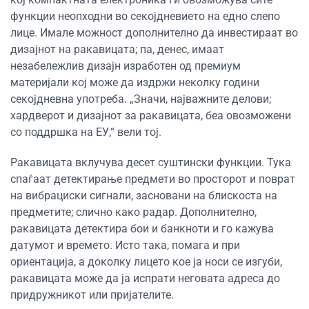
функции неопходни во секојдневието на едно слепо
лице. Имале можност дополнително да инвестираат во
дизајнот на ракавицата; па, денес, имаат
незабележлив дизајн изработен од премиум
материјали кој може да издржи неколку години
секојдневна употреба. „Значи, најважните делови;
хардверот и дизајнот за ракавицата, беа овозможени
со поддршка на ЕУ,“ вели тој.
Ракавицата вклучува десет суштински функции. Тука
спаѓаат детектирање предмети во просторот и поврат
на вибрациски сигнали, засновани на блискоста на
предметите; слично како радар. Дополнително,
ракавицата детектира бои и банкноти и го кажува
датумот и времето. Исто така, помага и при
ориентација, а доколку лицето кое ја носи се изгуби,
ракавицата може да ја испрати неговата адреса до
придружникот или пријателите.