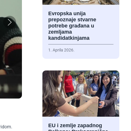
Evropska unija
prepoznaje stvarne
potrebe građana u
zemljama
kandidatkinjama
1. Aprila 2026.
EU i zemlje zapadnog
vidom.