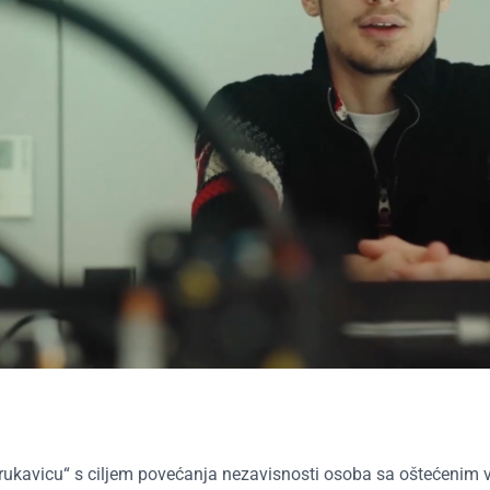
u rukavicu“ s ciljem povećanja nezavisnosti osoba sa oštećenim 