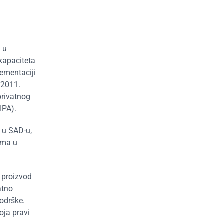
e u
kapaciteta
lementaciji
 2011.
privatnog
IPA).
a u SAD-u,
ima u
 proizvod
atno
podrške.
oja pravi