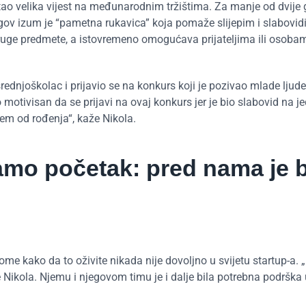
postao velika vijest na međunarodnim tržištima. Za manje od dvije
egov izum je “pametna rukavica” koja pomaže slijepim i slabovi
druge predmete, a istovremeno omogućava prijateljima ili osoba
ednjoškolac i prijavio se na konkurs koji je pozivao mlade ljud
o motivisan da se prijavi na ovaj konkurs jer je bio slabovid na j
em od rođenja“, kaže Nikola.
samo početak: pred nama je 
tome kako da to oživite nikada nije dovoljno u svijetu startup-a. 
 Nikola. Njemu i njegovom timu je i dalje bila potrebna podrška