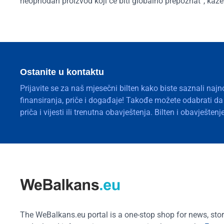
neophodan proizvod koji će biti globalno prepoznat“, kaže
Ostanite u kontaktu
Prijavite se za naš mjesečni bilten kako biste saznali najn
finansiranja, priče i događaje! Takođe možete odabrati d
priča i vijesti ili trenutna obavještenja. Bilten i obavješte
The WeBalkans.eu portal is a one-stop shop for news, stori