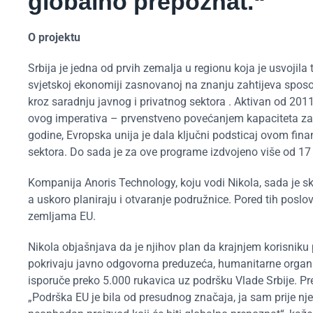
globalno prepoznat.“
O projektu
Srbija je jedna od prvih zemalja u regionu koja je usvojila
svjetskoj ekonomiji zasnovanoj na znanju zahtijeva sposo
kroz saradnju javnog i privatnog sektora . Aktivan od 2011
ovog imperativa – prvenstveno povećanjem kapaciteta za 
godine, Evropska unija je dala ključni podsticaj ovom finan
sektora. Do sada je za ove programe izdvojeno više od 17
Kompanija Anoris Technology, koju vodi Nikola, sada je skl
a uskoro planiraju i otvaranje podružnice. Pored tih poslo
zemljama EU.
Nikola objašnjava da je njihov plan da krajnjem korisnik
pokrivaju javno odgovorna preduzeća, humanitarne organiza
isporuče preko 5.000 rukavica uz podršku Vlade Srbije. Pr
„Podrška EU je bila od presudnog značaja, ja sam prije n