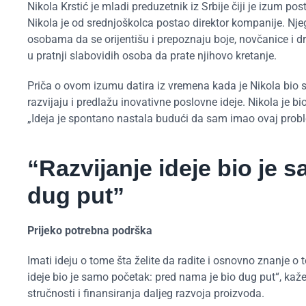
Nikola Krstić je mladi preduzetnik iz Srbije čiji je izum 
Nikola je od srednjoškolca postao direktor kompanije. Nj
osobama da se orijentišu i prepoznaju boje, novčanice i 
u pratnji slabovidih osoba da prate njihovo kretanje.
Priča o ovom izumu datira iz vremena kada je Nikola bio sr
razvijaju i predlažu inovativne poslovne ideje. Nikola je bi
„Ideja je spontano nastala budući da sam imao ovaj probl
“Razvijanje ideje bio je 
dug put”
Prijeko potrebna podrška
Imati ideju o tome šta želite da radite i osnovno znanje o 
ideje bio je samo početak: pred nama je bio dug put“, kaže
stručnosti i finansiranja daljeg razvoja proizvoda.