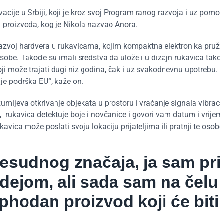
vacije u Srbiji, koji je kroz svoj Program ranog razvoja i uz pom
 proizvoda, kog je Nikola nazvao Anora.
azvoj hardvera u rukavicama, kojim kompaktna elektronika pruž
obe. Takođe su imali sredstva da ulože i u dizajn rukavica tak
ji može trajati dugi niz godina, čak i uz svakodnevnu upotrebu. 
 je podrška EU“, kaže on.
mijeva otkrivanje objekata u prostoru i vraćanje signala vibrac
, rukavica detektuje boje i novčanice i govori vam datum i vrij
kavica može poslati svoju lokaciju prijateljima ili pratnji te osob
resudnog značaja, ja sam pri
idejom, ali sada sam na čelu
phodan proizvod koji će biti