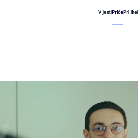
Vijesti
Priče
Prilike