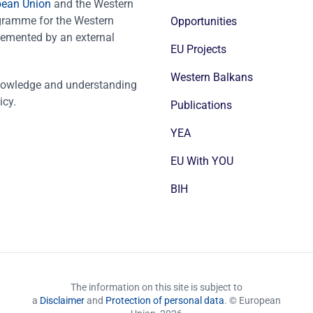
pean Union
and the Western
ogramme for the Western
Opportunities
emented by an external
EU Projects
Western Balkans
nowledge and understanding
icy.
Publications
YEA
EU With YOU
BIH
The information on this site is subject to
a
Disclaimer
and
Protection of personal data
. © European