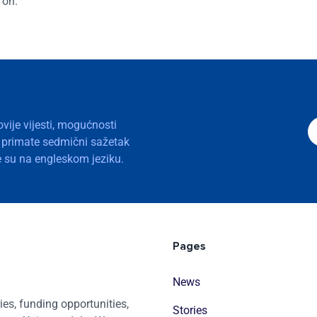
 on.
ovije vijesti, mogućnosti
a primate sedmični sažetak
nje su na engleskom jeziku.
Pages
News
es, funding opportunities,
Stories