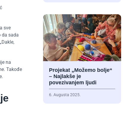
oć
a sve
o da sada
„Dakle,
ije na
eme. Takođe
Projekat „Možemo bolje“
– Najlakše je
e.
povezivanjem ljudi
6. Augusta 2025.
je