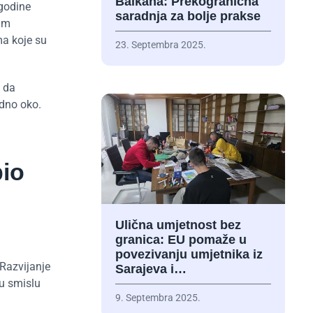
Balkana: Prekogranična
 godine
saradnja za bolje prakse
dim
ma koje su
23. Septembra 2025.
e da
edno oko.
bio
Ulična umjetnost bez
granica: EU pomaže u
povezivanju umjetnika iz
„Razvijanje
Sarajeva i…
 u smislu
9. Septembra 2025.