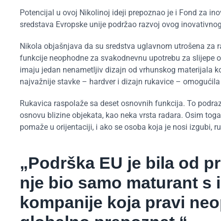
Potencijal u ovoj Nikolinoj ideji prepoznao je i Fond za ino
sredstava Evropske unije podržao razvoj ovog inovativnog
Nikola objašnjava da su sredstva uglavnom utrošena za r
funkcije neophodne za svakodnevnu upotrebu za slijepe os
imaju jedan nenametljiv dizajn od vrhunskog materijala ko
najvažnije stavke – hardver i dizajn rukavice – omogućila
Rukavica raspolaže sa deset osnovnih funkcija. To podrazu
osnovu blizine objekata, kao neka vrsta radara. Osim toga
pomaže u orijentaciji, i ako se osoba koja je nosi izgubi, ru
„Podrška EU je bila od p
nje bio samo maturant s 
kompanije koja pravi neo