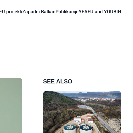
EU projekti
Zapadni Balkan
Publikacije
YEA
EU and YOU
BIH
SEE ALSO