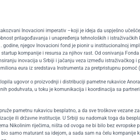
 takozvani Inovacioni imperativ –koji je ideja da uspješno učešć
bnost prilagođavanja i unapređenja tehnoloških i istraživačkih 
. godine, njegov Inovacioni fond je pionir u institucionalnoj imp
startup kompanije i resursa za njihov rast. Od osnivanja Fonda
siranju inovacija u Srbiji i jačanju veza između istraživačkog i 
 miliona eura iz sredstava Instrumenta za pretpristupnu pomoć (
opila ugovor o proizvodnji i distribuciji pametne rukavice Anor
vnih poduhvata, u toku je komunikacija i koordinacija sa partner
u pruže pametnu rukavicu besplatno, a da sve troškove vezane za
cije ili državne institucije. U Srbiji su nadomak toga da bespl
ema Nikolinim riječima, ništa od ovoga ne bi bilo bez evropske 
je bio samo maturant sa idejom, a sada sam na čelu kompanije k