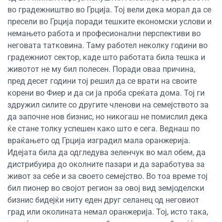
во градежништво во Грција. Тој вели дека морал да се
пресели во Грција поради тешките економски услови и
немањето работа и професионални перспективи во
неговата татковина. Таму работел неколку години во
градежниот сектор, каде што работата била тешка и
животот не му бил полесен. Поради оваа причина,
пред десет години тој решил да се врати на своите
корени во Фиер и да си ја проба среќата дома. Тој ги
здружил силите со другите членови на семејството за
да започне нов бизнис, но никогаш не помислил дека
ќе стане толку успешен како што е сега. Веднаш по
враќањето од Грција изградил мала оранжерија.
Идејата била да одгледува зеленчук во мал обем, да
дистрибуира до околните пазари и да заработува за
живот за себе и за своето семејство. Во тоа време тој
бил пионер во својот регион за овој вид земјоделски
бизнис бидејќи ниту еден друг селанец од неговиот
град или околината немал оранжерија. Тој, исто така,