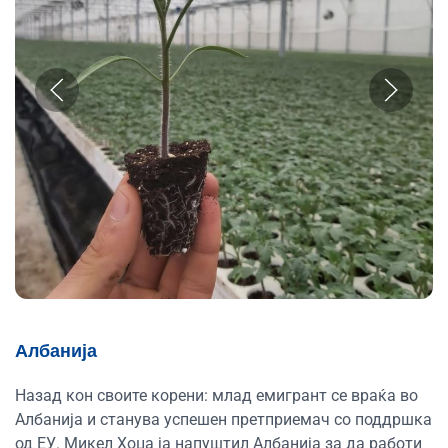
Албанија
Назад кон своите корени: млад емигрант се враќа во
Албанија и станува успешен претприемач со поддршка
од ЕУ. Микел Хоџа ја напуштил Албанија за да работи