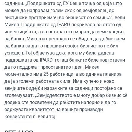
садници. „Поддршката од ЕУ беше точка од која што
можев да направам голем скок од земјоделец до
вистински претприемач во бизнисот со семиња“, вели
Микел. Поддршката од IPARD покривaла 65 отсто од
инвестицијата, а за останатото морал да земе кредит
од банка. Микел и претходно се обидел да добие заем
од банка за да го прошири својот бизнис, но не бил
успешен. Тој објаснува дека кога му била дадена
поддршката од IPARD, тогаш банките биле подготвени
да го поддржат преостанатиот дел. Микел
моментално има 25 работници, а во иднина планира
да ја зголеми работната сила. Има купено и ново
земјиште бидејќи нарачките за садници постојано се
зголемуваат. „Земјоделството е многу добар бизнис сè
додека сте посветени да работите напорно и да го
одржувате квалитетот на вашите производи
конзистентен“, вели тој.