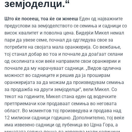
земјоделци.“
Што ќе посееш, тоа ќе си жнееш
Еден од најважните
предуслови за земјоделството се семиња и садници со
висок квалитет и поволна цена. Бидејќи Микел немал
пари да увезе семе, почнал да одгледува свое за
потребите на својата мала оранжерија. Со вежбање,
тој станал добар во тоа и почнале да доаѓаат селани
од околината кои веќе направиле свои оранжерии и
почнале да му нарачуваат садници. „Видов одлична
можност во садниците и решив да ја проширам
оранжеријата за да можам да произведувам семиња
за продажба на други земјоделци“, вели Микел. Со
текот на годините, Микел стана еден од водечките
претприемачи кои продаваат семиња во неговата
област. Во моментов тој произведува и продава над
12 милиони садници годишно. Дополнително, тој веќе
има извезено садници од лубеница во Црна Гора, а
минатата година почна да извезува мали количини