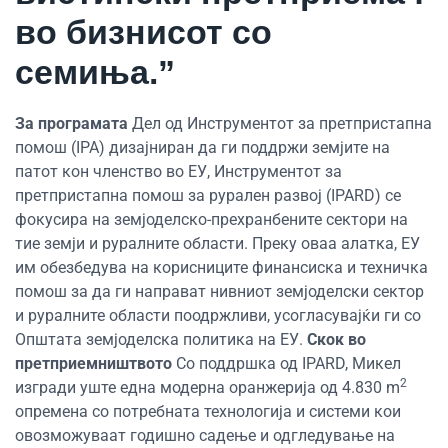
во бизнисот со
семиња.”
За програмата
Дел од Инструментот за претпристапна
помош (IPA) дизајниран да ги поддржи земјите на
патот кон членство во ЕУ, Инструментот за
претпристапна помош за рурален развој (IPARD) се
фокусира на земјоделско-прехранбените сектори на
тие земји и руралните области. Преку оваа алатка, ЕУ
им обезбедува на корисниците финансиска и техничка
помош за да ги направат нивниот земјоделски сектор
и руралните области поодржливи, усогласувајќи ги со
Општата земјоделска политика на ЕУ.
Скок во
претприемништвото
Со поддршка од IPARD, Микел
2
изгради уште една модерна оранжерија од 4.830 m
опремена со потребната технологија и системи кои
овозможуваат годишно садење и одгледување на