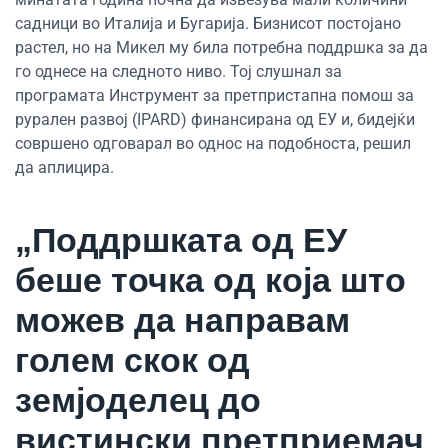
садници во Италија и Бугарија. Бизнисот постојано
растел, но на Микел му била потребна поддршка за да
го однесе на следното ниво. Тој слушнал за
програмата Инструмент за претпристапна помош за
рурален развој (IPARD) финансирана од ЕУ и, бидејќи
совршено одговарал во однос на подобноста, решил
да аплицира.
„Поддршката од ЕУ
беше точка од која што
можев да направам
голем скок од
земјоделец до
вистински претприемач