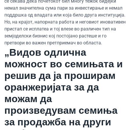
се сеќава дека почетокот бил многу тежок бидејќи
немал значителна сума пари за инвестирање и немал
поддршка од владата или која било друга институција.
Но, на крајот, напорната работа и неговиот иновативен
пристап се исплатеа и тој влезе во различен тип на
земјоделски бизнис кој постојано растеше и го
претвори во важен претприемач во областа.
„Видов одлична
можност во семињата и
решив да ја проширам
оранжеријата за да
можам да
произведувам семиња
за продажба на други