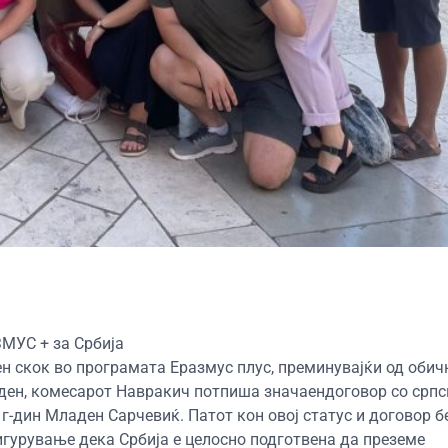
МУС + за Србија
н скок во програмата Еразмус плус, преминувајќи од обичн
и ден, комесарот Навракич потпиша значаендоговор со срп
 г-дин Младен Сарчевиќ. Патот кон овој статус и договор 
сигурување дека Србија е целосно подготвена да преземе