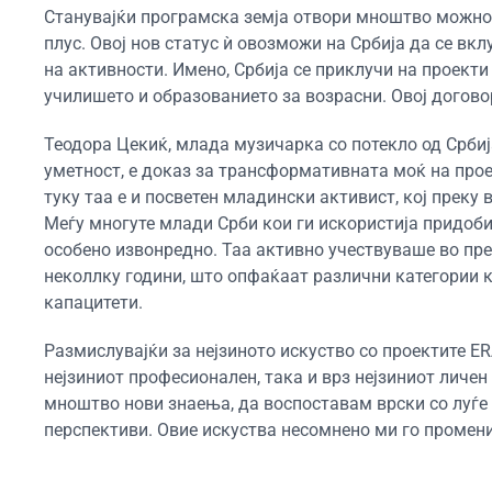
Станувајќи програмска земја отвори мноштво можност
плус. Овој нов статус ѝ овозможи на Србија да се вк
на активности. Имено, Србија се приклучи на проекти 
училишето и образованието за возрасни. Овој договор
Теодора Цекиќ, млада музичарка со потекло од Срби
уметност, е доказ за трансформативната моќ на про
туку таа е и посветен младински активист, кој преку
Меѓу многуте млади Срби кои ги искористија придоб
особено извонредно. Таа активно учествуваше во пр
неколлку години, што опфаќаат различни категории 
капацитети.
Размислувајќи за нејзиното искуство со проектите E
нејзиниот професионален, така и врз нејзиниот личе
мноштво нови знаења, да воспоставам врски со луѓе и
перспективи. Овие искуства несомнено ми го промени