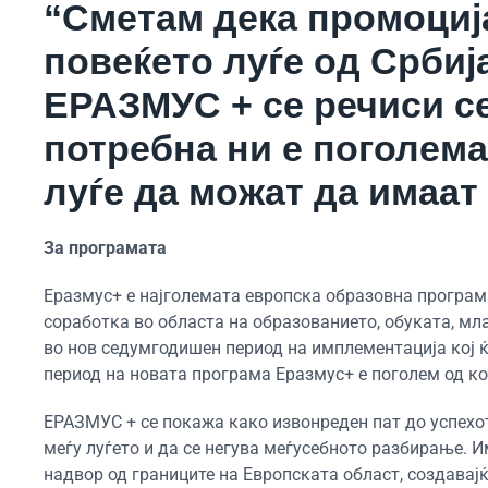
“Сметам дека промоција
повеќето луѓе од Србиј
ЕРАЗМУС + се речиси се
потребна ни е поголема
луѓе да можат да имаат
За програмата
Еразмус+ е најголемата европска образовна програм
соработка во областа на образованието, обуката, мла
во нов седумгодишен период на имплементација кој ќ
период на новата програма Еразмус+ е поголем од ко
ЕРАЗМУС + се покажа како извонреден пат до успехот
меѓу луѓето и да се негува меѓусебното разбирање. И
надвор од границите на Европската област, создава