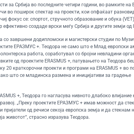
и за Србија во последните четири години, во рамките на 
лучи во поширок спектар на проекти, кои опфаќаат разнови
чиј фокус се: спортот, стручното образование и обука (VET)
 ефективно создаде врски меѓу Србија и другите земји од 
ја со завршени додипломски и магистерски студии по Муз
ектите ЕРАЗМУС +. Теодора не само што е Млад европски а
 волонтерска работа, соработувал со бројни невладини орга
ивките од проектите ERASMUS +, патувањето на Теодора бе
еку 20 краткорочни проекти и програми на ERASMUS + во п
како што се младинска размена и иницијативи за градење
RASMUS +, Теодора го нагласува нивното длабоко влијание 
н развој. „Преку проектите ЕРАЗМУС + имав можност да сте
 пријатели од речиси секоја европска земја и да стекнам 
ја животот“, страсно изразува Теодора.