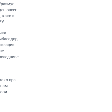
Еразмус
ден опсег
, како и
ЕУ.
ичка
мбасадор,
низации.
ше
оследниве
како врз
кнам
нови