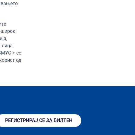
чувањето
ите
поширок
ја,
 лица.
ЗМУС + се
корист од
РЕГИСТРИРАЈ СЕ ЗА БИЛТЕН