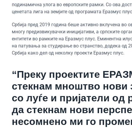
подинамична улога во европските рамки. Со ова дости
ценетата лига на земјите од програмата Еразмус плус
Србија пред 2019 година беше активно вклучена во о
многу предизвикувачки иницијативи, а српските орг
ентитети во рамките на Еразмус плус. Еминентна илус
на патувања за студирање во странство, додека од 20
Србија како дел од неколку проекти Еразмус плус.
“Преку проектите ЕРАЗ
стекнам мноштво нови 
со луѓе и пријатели од 
да стекнам нови перспе
несомнено ми го промен