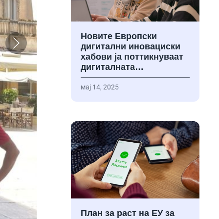
Новите Европски
дигитални иновациски
хабови ја поттикнуваат
дигиталната…
мај 14, 2025
План за раст на ЕУ за