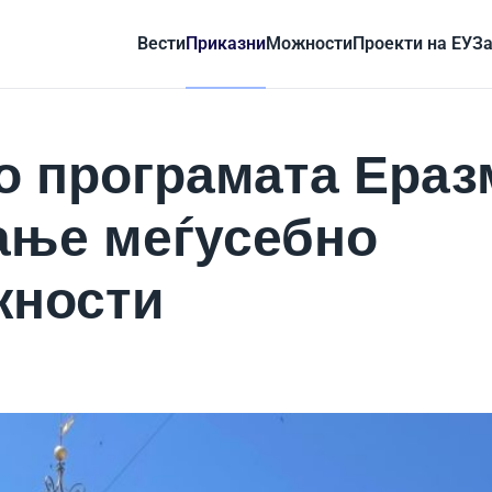
Вести
Приказни
Можности
Проекти на ЕУ
За
во програмата Ераз
ање меѓусебно
жности