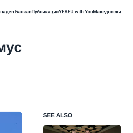
паден Балкан
Публикации
YEA
EU with You
Mакедонски
мус
SEE ALSO