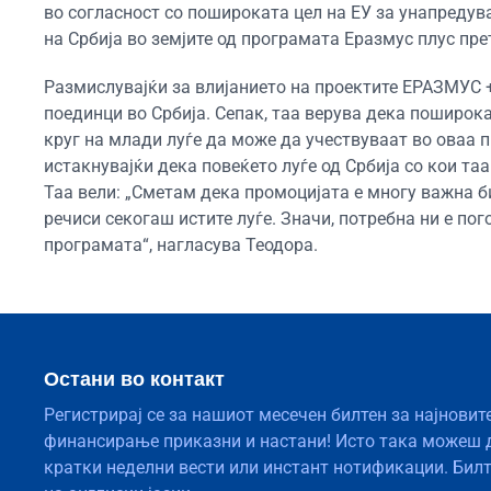
во согласност со пошироката цел на ЕУ за унапредув
на Србија во земјите од програмата Еразмус плус пре
Размислувајќи за влијанието на проектите ЕРАЗМУС +
поединци во Србија. Сепак, таа верува дека поширок
круг на млади луѓе да може да учествуваат во оваа п
истакнувајќи дека повеќето луѓе од Србија со кои та
Таа вели: „Сметам дека промоцијата е многу важна б
речиси секогаш истите луѓе. Значи, потребна ни е по
програмата“, нагласува Теодора.
Остани во контакт
Регистрирај се за нашиот месечен билтен за најновит
финансирање приказни и настани! Исто така можеш 
кратки неделни вести или инстант нотификации. Бил