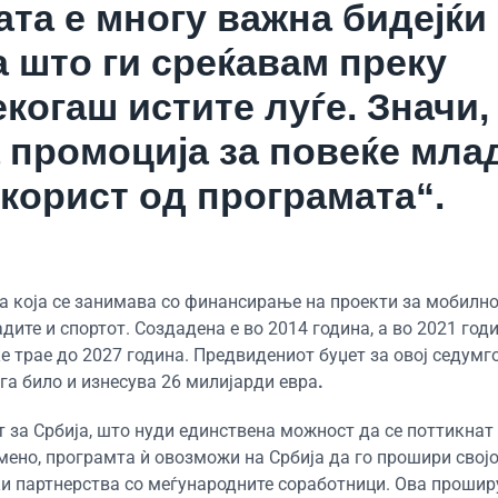
та е многу важна бидејќи
а што ги среќавам преку
когаш истите луѓе. Значи,
 промоција за повеќе мла
 корист од програмата“.
а која се занимава со финансирање на проекти за мобилно
дите и спортот. Создадена е во 2014 година, а во 2021 год
е трае до 2027 година. Предвидениот буџет за овој седум
га било и изнесува 26 милијарди евра
.
 за Србија, што нуди единствена можност да се поттикнат
мено, програмта ѝ овозможи на Србија да го прошири својо
јќи партнерства со меѓународните соработници. Ова проши