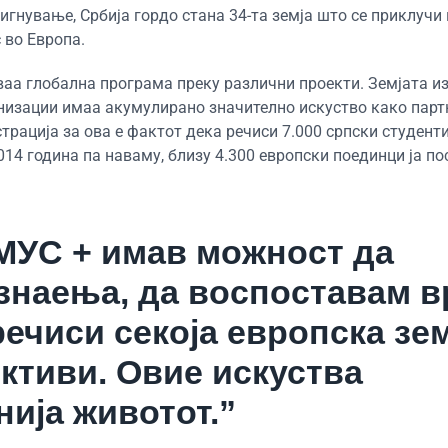
гнување, Србија гордо стана 34-та земја што се приклучи 
 во Европа.
ваа глобална програма преку различни проекти. Земјата 
анизации имаа акумулирано значително искуство како парт
трација за ова е фактот дека речиси 7.000 српски студент
14 година па наваму, близу 4.300 европски поединци ја по
МУС + имав можност да
знаења, да воспоставам в
речиси секоја европска зем
ктиви. Овие искуства
ија животот.”