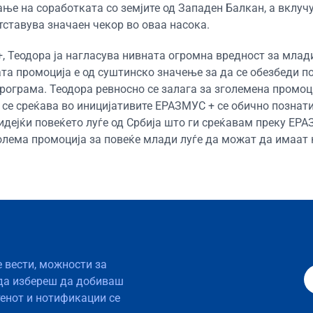
ање на соработката со земјите од Западен Балкан, а вклу
тставува значаен чекор во оваа насока.
, Теодора ја нагласува нивната огромна вредност за млад
ата промоција е од суштинско значење за да се обезбеди 
рограма. Теодора ревносно се залага за зголемена промоци
а се среќава во иницијативите ЕРАЗМУС + се обично познати
идејќи повеќето луѓе од Србија што ги среќавам преку ЕРА
голема промоција за повеќе млади луѓе да можат да имаат 
е вести, можности за
да избереш да добиваш
тенот и нотификации се