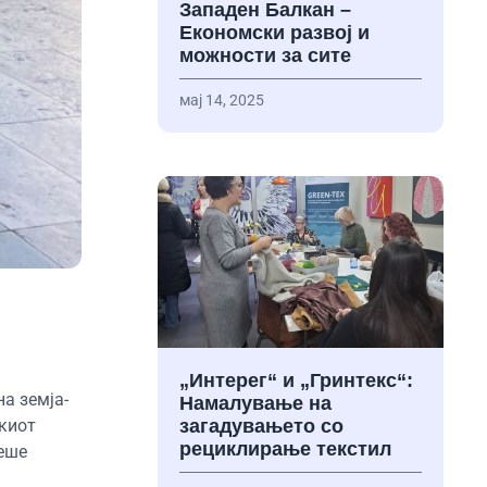
Западен Балкан –
Економски развој и
можности за сите
мај 14, 2025
„Интерег“ и „Гринтекс“:
а земја-
Намалување на
скиот
загадувањето со
рециклирање текстил
беше