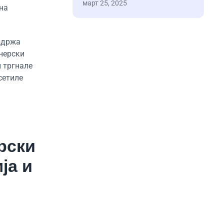
март 25, 2025
на
издржа
нерски
и тргнале
сетиле
рски
ја и