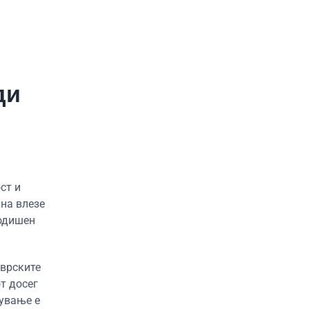
ди
ст и
ина влезе
годишен
 врските
т досег
рување е