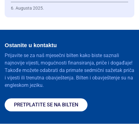
6. Augusta 2025.
Ostanite u kontaktu
Prijavite se za naš mjesečni bilten kako biste saznali
najnovije vijesti, mogućnosti finansiranja, priče i događaje!
Takođe možete odabrati da primate sedmični sažetak priča
i vijesti ili trenutna obavještenja. Bilten i obavještenje su na
engleskom jeziku.
PRETPLATITE SE NA BILTEN