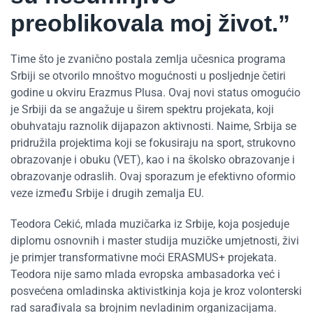
preoblikovala moj život.”
Time što je zvanično postala zemlja učesnica programa
Srbiji se otvorilo mnoštvo mogućnosti u posljednje četiri
godine u okviru Erazmus Plusa. Ovaj novi status omogućio
je Srbiji da se angažuje u širem spektru projekata, koji
obuhvataju raznolik dijapazon aktivnosti. Naime, Srbija se
pridružila projektima koji se fokusiraju na sport, strukovno
obrazovanje i obuku (VET), kao i na školsko obrazovanje i
obrazovanje odraslih. Ovaj sporazum je efektivno oformio
veze između Srbije i drugih zemalja EU.
Teodora Cekić, mlada muzičarka iz Srbije, koja posjeduje
diplomu osnovnih i master studija muzičke umjetnosti, živi
je primjer transformativne moći ERASMUS+ projekata.
Teodora nije samo mlada evropska ambasadorka već i
posvećena omladinska aktivistkinja koja je kroz volonterski
rad sarađivala sa brojnim nevladinim organizacijama.