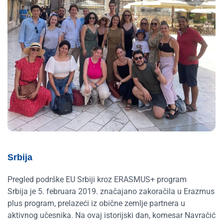
Srbija
Pregled podrške EU Srbiji kroz ERASMUS+ program
Srbija je 5. februara 2019. značajano zakoračila u Erazmus
plus program, prelazeći iz obične zemlje partnera u
aktivnog učesnika. Na ovaj istorijski dan, komesar Navračić