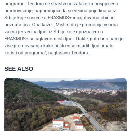
programu. Teodora se strastveno zalaže za pospješeno
promovisanje, napominjući da su većina pojedinaca iz
Srbije koje susreće u ERASMUS+ inicijativama obično
poznata lica. Ona kaže: „Mislim da je promocija veoma
važna jer većina ljudi iz Srbije koje upoznajem u
ERASMUS+ su uglavnom isti ljudi. Dakle, potrebno nam je
više promovisanja kako bi što više mladih ljudi imalo
koristi od programa“, naglašava Teodora .
SEE ALSO