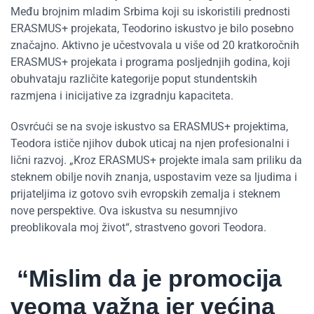
Među brojnim mladim Srbima koji su iskoristili prednosti
ERASMUS+ projekata, Teodorino iskustvo je bilo posebno
značajno. Aktivno je učestvovala u više od 20 kratkoročnih
ERASMUS+ projekata i programa posljednjih godina, koji
obuhvataju različite kategorije poput stundentskih
razmjena i inicijative za izgradnju kapaciteta.
Osvrćući se na svoje iskustvo sa ERASMUS+ projektima,
Teodora ističe njihov dubok uticaj na njen profesionalni i
lični razvoj. „Kroz ERASMUS+ projekte imala sam priliku da
steknem obilje novih znanja, uspostavim veze sa ljudima i
prijateljima iz gotovo svih evropskih zemalja i steknem
nove perspektive. Ova iskustva su nesumnjivo
preoblikovala moj život“, strastveno govori Teodora.
“Mislim da je promocija
veoma važna jer većina