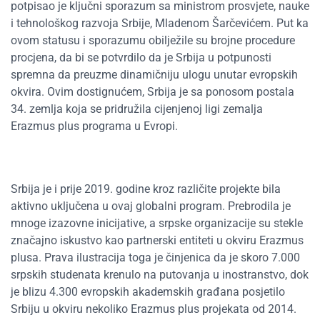
potpisao je ključni sporazum sa ministrom prosvjete, nauke
i tehnološkog razvoja Srbije, Mladenom Šarčevićem. Put ka
ovom statusu i sporazumu obilježile su brojne procedure
procjena, da bi se potvrdilo da je Srbija u potpunosti
spremna da preuzme dinamičniju ulogu unutar evropskih
okvira. Ovim dostignućem, Srbija je sa ponosom postala
34. zemlja koja se pridružila cijenjenoj ligi zemalja
Erazmus plus programa u Evropi.
Srbija je i prije 2019. godine kroz različite projekte bila
aktivno uključena u ovaj globalni program. Prebrodila je
mnoge izazovne inicijative, a srpske organizacije su stekle
značajno iskustvo kao partnerski entiteti u okviru Erazmus
plusa. Prava ilustracija toga je činjenica da je skoro 7.000
srpskih studenata krenulo na putovanja u inostranstvo, dok
je blizu 4.300 evropskih akademskih građana posjetilo
Srbiju u okviru nekoliko Erazmus plus projekata od 2014.