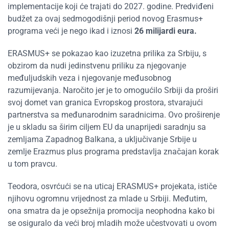
implementacije koji će trajati do 2027. godine. Predviđeni
budžet za ovaj sedmogodišnji period novog Erasmus+
programa veći je nego ikad i iznosi
26 milijardi eura
.
ERASMUS+ se pokazao kao izuzetna prilika za Srbiju, s
obzirom da nudi jedinstvenu priliku za njegovanje
međuljudskih veza i njegovanje međusobnog
razumijevanja. Naročito jer je to omogućilo Srbiji da proširi
svoj domet van granica Evropskog prostora, stvarajući
partnerstva sa međunarodnim saradnicima. Ovo proširenje
je u skladu sa širim ciljem EU da unaprijedi saradnju sa
zemljama Zapadnog Balkana, a uključivanje Srbije u
zemlje Erazmus plus programa predstavlja značajan korak
u tom pravcu.
Teodora, osvrćući se na uticaj ERASMUS+ projekata, ističe
njihovu ogromnu vrijednost za mlade u Srbiji. Međutim,
ona smatra da je opsežnija promocija neophodna kako bi
se osiguralo da veći broj mladih može učestvovati u ovom