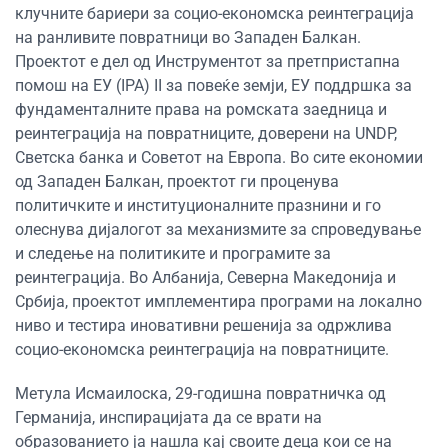
клучните бариери за социо-економска реинтеграција
на ранливите повратници во Западен Балкан.
Проектот е дел од Инструментот за претпристапна
помош на ЕУ (IPA) II за повеќе земји, ЕУ поддршка за
фундаменталните права на ромската заедница и
реинтеграција на повратниците, доверени на UNDP,
Светска банка и Советот на Европа. Во сите економии
од Западен Балкан, проектот ги проценува
политичките и институционалните празнини и го
олеснува дијалогот за механизмите за спроведување
и следење на политиките и програмите за
реинтеграција. Во Албанија, Северна Македонија и
Србија, проектот имплементира програми на локално
ниво и тестира иновативни решенија за одржлива
социо-економска реинтеграција на повратниците.
Метула Исмаилоска, 29-годишна повратничка од
Германија, инспирацијата да се врати на
образованието ја нашла кај своите деца кои се на