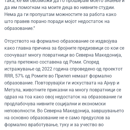
така, ќе ми овозможи да го проширам моето знаење и
да им помогнам на моите деца во нивните студии.
Нема да ги пропуштам можностите за работа како
што правев порано поради мојот недостаток на
образование.”
Отсуството на формално образование се издвојува
како главна причина за бројните предизвици со кои се
соочуваат многу повратници во Северна Македонија,
група претежно составена од Роми. Според
истражување од 2022 година спроведено од проектот
RRR, 57% од Ромите во Прилеп немаат формално
образование. Повторувајќи ги искуствата на Ајнур и
Метула, животните приказни на многу повратници се
одраз на тоа како овој недостаток на образование ги
продлабочува нивните социјални и економски
неповолности. Во Северна Македонија, завршувањето
на основно образование не е само предуслов за
формално вработување, туку и за учество во