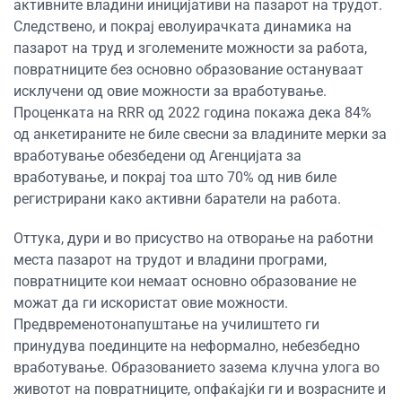
активните владини иницијативи на пазарот на трудот.
Следствено, и покрај еволуирачката динамика на
пазарот на труд и зголемените можности за работа,
повратниците без основно образование остануваат
исклучени од овие можности за вработување.
Проценката на RRR од 2022 година покажа дека 84%
од анкетираните не биле свесни за владините мерки за
вработување обезбедени од Агенцијата за
вработување, и покрај тоа што 70% од нив биле
регистрирани како активни баратели на работа.
Оттука, дури и во присуство на отворање на работни
места пазарот на трудот и владини програми,
повратниците кои немаат основно образование не
можат да ги искористат овие можности.
Предвременотонапуштање на училиштето ги
принудува поединците на неформално, небезбедно
вработување. Образованието зазема клучна улога во
животот на повратниците, опфаќајќи ги и возрасните и