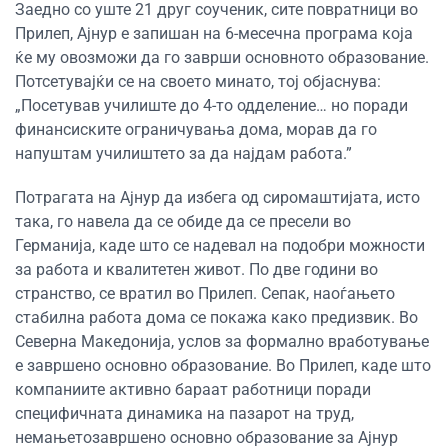
Заедно со уште 21 друг соученик, сите повратници во
Прилеп, Ајнур е запишан на 6-месечна програма која
ќе му овозможи да го заврши основното образование.
Потсетувајќи се на своето минато, тој објаснува:
„Посетував училиште до 4-то одделение… но поради
финансиските ограничувања дома, морав да го
напуштам училиштето за да најдам работа.”
Потрагата на Ајнур да избега од сиромаштијата, исто
така, го навела да се обиде да се пресели во
Германија, каде што се надевал на подобри можности
за работа и квалитетен живот. По две години во
странство, се вратил во Прилеп. Сепак, наоѓањето
стабилна работа дома се покажа како предизвик. Во
Северна Македонија, услов за формално вработување
е завршено основно образование. Во Прилеп, каде што
компаниите активно бараат работници поради
специфичната динамика на пазарот на труд,
немањетозавршено основно образование за Ајнур