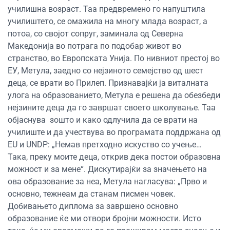
училишна возраст. Таа предвремено го напуштила
училиштето, се омажила на многу млада возраст, а
потоа, со својот сопруг, заминала од Северна
Македонија во потрага по подобар живот во
странство, во Европската Унија. По нивниот престој во
ЕУ, Метула, заедно со нејзиното семејство од шест
деца, се врати во Прилеп. Признавајќи ја виталната
улога на образованието, Метула е решена да обезбеди
нејзините деца да го завршат своето школување. Таа
објаснува зошто и како одлучила да се врати на
училиште и да учествува во програмата поддржана од
EU и UNDP: „Немав претходно искуство со учење…
Така, преку моите деца, открив дека постои образовна
можност и за мене“. Дискутирајќи за значењето на
ова образование за неа, Метула нагласува: „Прво и
основно, тежнеам да станам писмен човек.
Добивањето диплома за завршено основно
образование ќе ми отвори бројни можности. Исто