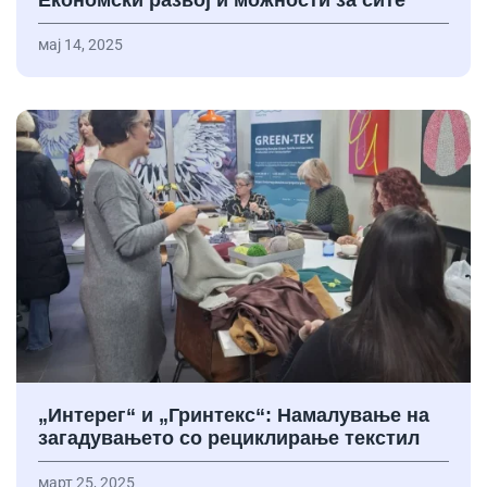
Економски развој и можности за сите
мај 14, 2025
„Интерег“ и „Гринтекс“: Намалување на
загадувањето со рециклирање текстил
март 25, 2025