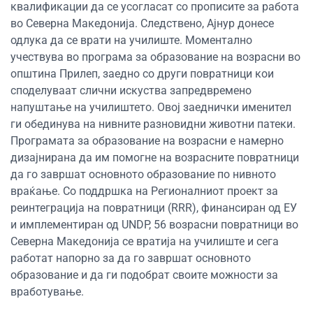
квалификации да се усогласат со прописите за работа
во Северна Македонија. Следствено, Ајнур донесе
одлука да се врати на училиште. Моментално
учествува во програма за образование на возрасни во
општина Прилеп, заедно со други повратници кои
споделуваат слични искуства запредвремено
напуштање на училиштето. Овој заеднички именител
ги обединува на нивните разновидни животни патеки.
Програмата за образование на возрасни е намерно
дизајнирана да им помогне на возрасните повратници
да го завршат основното образование по нивното
враќање. Со поддршка на Регионалниот проект за
реинтеграција на повратници (RRR), финансиран од ЕУ
и имплементиран од UNDP, 56 возрасни повратници во
Северна Македонија се вратија на училиште и сега
работат напорно за да го завршат основното
образование и да ги подобрат своите можности за
вработување.