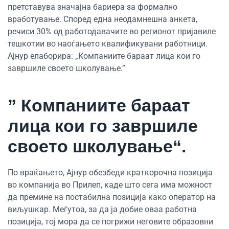
претставува значајна бариера за формално
вработување. Според една неодамнешна анкета,
речиси 30% од работодавачите во регионот пријавиле
тешкотии во наоѓањето квалификувани работници.
Ајнур елаборира: „Компаниите бараат лица кои го
завршиле своето школување.”
” Компаниите бараат
лица кои го завршиле
своето школување“.
По враќањето, Ајнур обезбеди краткорочна позиција
во компанија во Прилеп, каде што сега има можност
да премине на постабилна позиција како оператор на
виљушкар. Меѓутоа, за да ја добие оваа работна
позиција, тој мора да се погрижи неговите образовни