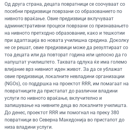
Од друга страна, децата повратници се соочуваат со
посебни предизвици поврзани со образованието по
нивното враќање. Овие предизвици вклучуваат
административни процеси поврзани со признавањето
на нивното претходно образование, како и тешкотии
при адаптација во новата училишна средина. Доколку
не се решат, овие предизвици може да резултираат со
тоа децата или да повторат година или целосно да го
напуштат училиштето. Таквата одлука ќе има големо
влијание врз нивниот иден живот. За да се ублажат
овие предизвици, локалните невладини организации
(NGOs), со поддршка на проектот RRR, им помагаат на
повратниците да пристапат до различни владини
услуги по нивното враќање, вклучително и
запишување на нивните деца во локалните училишта.
До денес, проектот RRR им помогнал на преку 380
повратници во Северна Македонија во пристапот до
низа владини услуги.