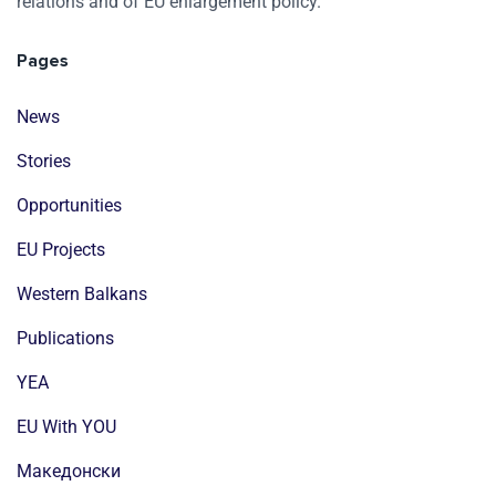
relations and of EU enlargement policy.
Pages
News
Stories
Opportunities
EU Projects
Western Balkans
Publications
YEA
EU With YOU
Mакедонски