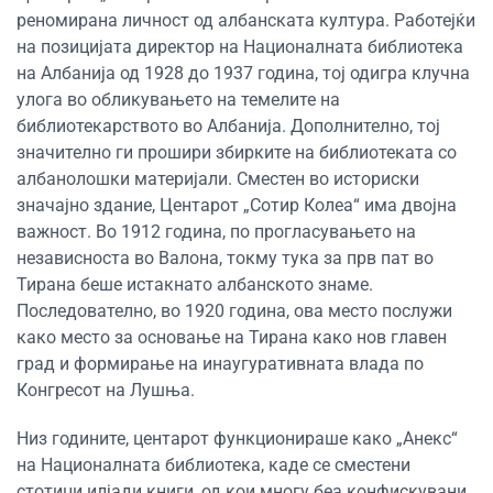
реномирана личност од албанската култура. Работејќи
на позицијата директор на Националната библиотека
на Албанија од 1928 до 1937 година, тој одигра клучна
улога во обликувањето на темелите на
библиотекарството во Албанија. Дополнително, тој
значително ги прошири збирките на библиотеката со
албанолошки материјали. Сместен во историски
значајно здание, Центарот „Сотир Колеа“ има двојна
важност. Во 1912 година, по прогласувањето на
независноста во Валона, токму тука за прв пат во
Тирана беше истакнато албанското знаме.
Последователно, во 1920 година, ова место послужи
како место за основање на Тирана како нов главен
град и формирање на инаугуративната влада по
Конгресот на Лушња.
Низ годините, центарот функционираше како „Анекс“
на Националната библиотека, каде се сместени
стотици илјади книги, од кои многу беа конфискувани