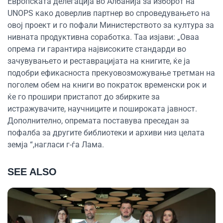
Европската делегација во Албанија за изборот на
UNOPS како доверлив партнер во спроведувањето на
овој проект и го пофали Министерството за култура за
нивната продуктивна соработка. Таа изјави: „Оваа
опрема ги гарантира највисоките стандарди во
зачувувањето и реставрацијата на книгите, ќе ја
подобри ефикасноста прекуовозможување третман на
поголем обем на книги во пократок временски рок и
ќе го прошири пристапот до збирките за
истражувачите, научниците и пошироката јавност.
Дополнително, опремата поставува преседан за
пофалба за другите библиотеки и архиви низ целата
земја “,нагласи г-ѓа Лама.
SEE ALSO