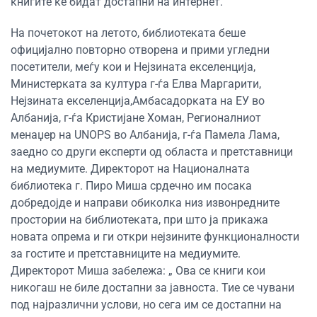
книгите ќе бидат достапни на интернет.
На почетокот на летото, библиотеката беше
официјално повторно отворена и прими угледни
посетители, меѓу кои и Нејзината екселенција,
Министерката за култура г-ѓа Елва Маргарити,
Нејзината екселенција,Амбасадорката на ЕУ во
Албанија, г-ѓа Кристијане Хоман, Регионалниот
менаџер на UNOPS во Албанија, г-ѓа Памела Лама,
заедно со други експерти од областа и претставници
на медиумите. Директорот на Националната
библиотека г. Пиро Миша срдечно им посака
добредојде и направи обиколка низ извонредните
простории на библиотеката, при што ја прикажа
новата опрема и ги откри нејзините функционалности
за гостите и претставниците на медиумите.
Директорот Миша забележа: „ Ова се книги кои
никогаш не биле достапни за јавноста. Тие се чувани
под најразлични услови, но сега им се достапни на