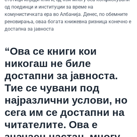
од поединци и институции за време на
комунистичката ера во Албанија. Денес, по обемните
реновирања, оваа богата книжевна ризница конечно е
достапна за јавноста
“Ова се книги кои
никогаш не биле
достапни за јавноста.
Тие се чувани под
најразлични услови, но
сега им се достапни на
читателите. Ова е
значаен настан, многу