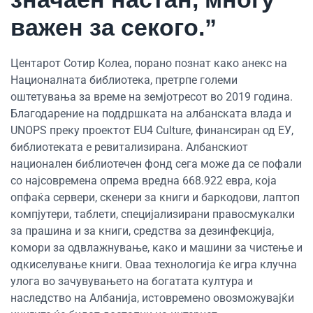
важен за секого.”
Центарот Сотир Колеа, порано познат како анекс на
Националната библиотека, претрпе големи
оштетувања за време на земјотресот во 2019 година.
Благодарение на поддршката на албанската влада и
UNOPS преку проектот EU4 Culture, финансиран од ЕУ,
библиотеката е ревитализирана. Албанскиот
национален библиотечен фонд сега може да се пофали
со најсовремена опрема вредна 668.922 евра, која
опфаќа сервери, скенери за книги и баркодови, лаптоп
компјутери, таблети, специјализирани правосмукалки
за прашина и за книги, средства за дезинфекција,
комори за одвлажнување, како и машини за чистење и
одкиселување книги. Оваа технологија ќе игра клучна
улога во зачувувањето на богатата култура и
наследство на Албанија, истовремено овозможувајќи